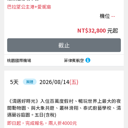
巴拉望公主港+愛妮島
機位
--
NT$32,800
起
截止
桃園國際機場
菲律賓航空
5
天
2026/08/14
(五)
團體
《清邁好時光》入住百萬度假村、暢玩世界上最大的夜
間動物園、與大象共遊、叢林滑翔、泰式廚藝學校、清
邁蘭谷庭園。五日(含稅)
即日起，完成報名，兩人折4000元