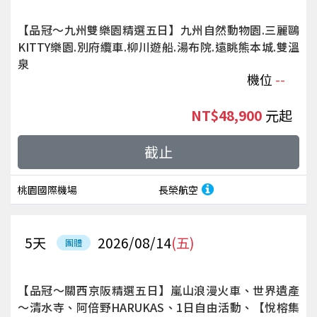
【品冠～九州雙樂園精選五日】九州自然動物園.三麗鷗
KITTY樂園.別府纜車.柳川遊船.湯布院.遠眺熊本城.雙溫
泉
機位
--
NT$48,900
起
截止
桃園國際機場
長榮航空
5
天
2026/08/14
(五)
團體
【品冠～關西京阪精選五日】嵐山浪漫火車、世界遺產
～清水寺、阿倍野HARUKAS、1日自由活動、【悅榕集