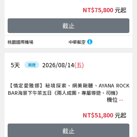
NT$75,800
起
截止
桃園國際機場
中華航空
5
天
2026/08/14
(五)
團體
【情定愛雅娜】秘境探索、網美鞦韆、AYANA ROCK
BAR海景下午茶五日《兩人成團，專屬導遊、司機》
機位
--
NT$51,800
起
截止