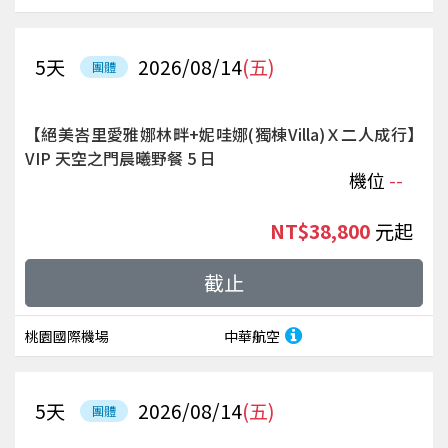
5
天
2026/08/14
(五)
團體
【絕美峇里愛雅娜林畔+妮哇娜(獨棟Villa)Ｘ二人成行】
VIP 天空之門晨曦野餐 5 日
機位
--
NT$38,800
起
截止
桃園國際機場
中華航空
5
天
2026/08/14
(五)
團體