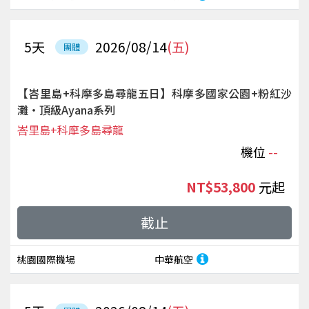
5
天
2026/08/14
(五)
團體
【峇里島+科摩多島尋龍五日】科摩多國家公園+粉紅沙
灘‧頂級Ayana系列
峇里島+科摩多島尋龍
機位
--
NT$53,800
起
截止
桃園國際機場
中華航空