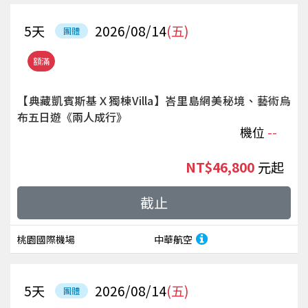
5
天
2026/08/14
(五)
團體
額滿
【典藏凱賓斯基Ｘ獨棟Villa】峇里島網美秘境、藝術烏
布五日遊《兩人成行》
機位
--
NT$46,800
起
截止
桃園國際機場
中華航空
5
天
2026/08/14
(五)
團體