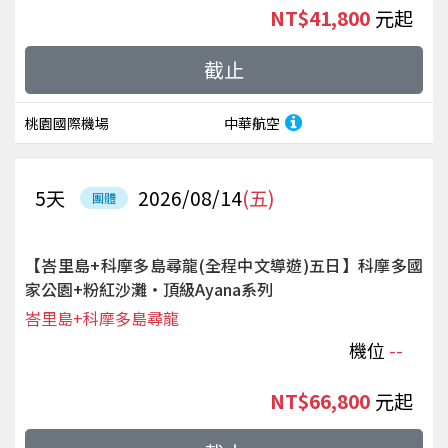
NT$41,800
起
截止
桃園國際機場
中華航空
5
天
2026/08/14
(五)
團體
【峇里島+科摩多島尋龍(全程中文導遊)五日】科摩多國
家公園+粉紅沙灘‧頂級Ayana系列
峇里島+科摩多島尋龍
機位
--
NT$66,800
起