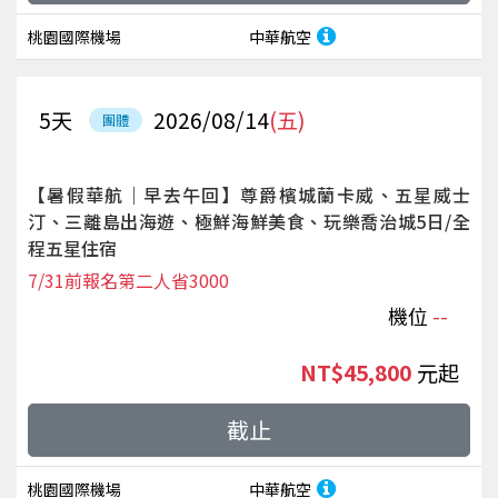
桃園國際機場
中華航空
5
天
2026/08/14
(五)
團體
【暑假華航｜早去午回】尊爵檳城蘭卡威、五星威士
汀、三離島出海遊、極鮮海鮮美食、玩樂喬治城5日/全
程五星住宿
7/31前報名第二人省3000
機位
--
NT$45,800
起
截止
桃園國際機場
中華航空