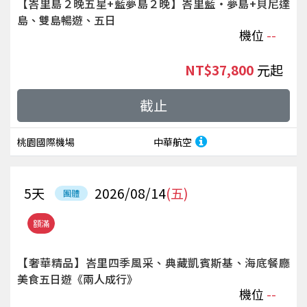
【峇里島２晚五星+藍夢島２晚】峇里藍‧夢島+貝尼達
島、雙島暢遊、五日
機位
--
NT$37,800
起
截止
桃園國際機場
中華航空
5
天
2026/08/14
(五)
團體
額滿
【奢華精品】峇里四季風采、典藏凱賓斯基、海底餐廳
美食五日遊《兩人成行》
機位
--