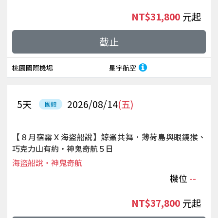
NT$31,800
起
截止
桃園國際機場
星宇航空
5
天
2026/08/14
(五)
團體
【８月宿霧Ｘ海盜船說】鯨鯊共舞．薄荷島與眼鏡猴、
巧克力山有約‧神鬼奇航５日
海盜船說‧神鬼奇航
機位
--
NT$37,800
起