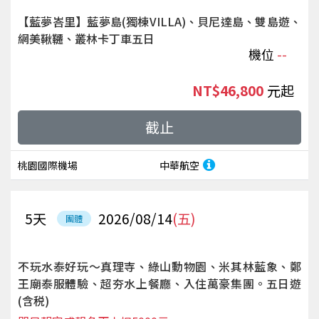
【藍夢峇里】藍夢島(獨棟VILLA)、貝尼達島、雙島遊、
網美鞦韆、叢林卡丁車五日
機位
--
NT$46,800
起
截止
桃園國際機場
中華航空
5
天
2026/08/14
(五)
團體
不玩水泰好玩～真理寺、綠山動物園、米其林藍象、鄭
王廟泰服體驗、超夯水上餐廳、入住萬豪集團。五日遊
(含税)