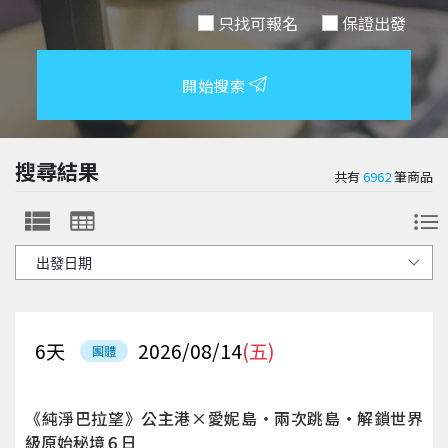
只找可報名
保證出發
開始搜索
搜尋結果
共有
6962
筆商品
6
天
2026/08/14
(五)
團體
《純淨巴拉望》公主港×愛妮島‧兩次跳島‧解鎖世界
級原始秘境６日