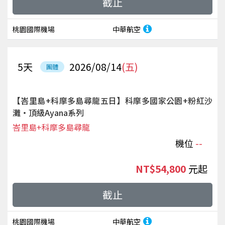
截止
桃園國際機場
中華航空
5
天
2026/08/14
(五)
團體
【峇里島+科摩多島尋龍五日】科摩多國家公園+粉紅沙
灘‧頂級Ayana系列
峇里島+科摩多島尋龍
機位
--
NT$54,800
起
截止
桃園國際機場
中華航空