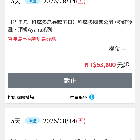
5
天
2026/08/14
(五)
團體
【峇里島+科摩多島尋龍五日】科摩多國家公園+粉紅沙
灘‧頂級Ayana系列
峇里島+科摩多島尋龍
機位
--
NT$53,800
起
截止
桃園國際機場
中華航空
5
天
2026/08/14
(五)
團體