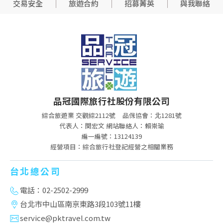
交易安全
旅遊合約
招募菁英
與我聯絡
品冠國際旅行社股份有限公司
綜合旅遊業 交觀綜2112號
品保協會：北1281號
代表人：関宏文 網站聯絡人：賴崇瑜
編一編號：13124139
經營項目：綜合旅行社登記經營之相關業務
台北總公司
電話：02-2502-2999
台北市中山區南京東路3段103號11樓
service@pktravel.com.tw