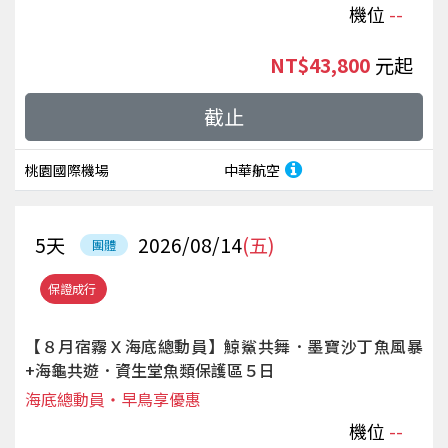
機位
--
NT$43,800
起
截止
桃園國際機場
中華航空
5
天
2026/08/14
(五)
團體
保證成行
【８月宿霧Ｘ海底總動員】鯨鯊共舞．墨寶沙丁魚風暴
+海龜共遊．資生堂魚類保護區５日
海底總動員‧早鳥享優惠
機位
--