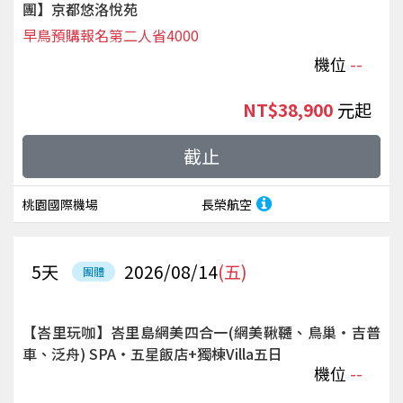
團】京都悠洛悅苑
早鳥預購報名第二人省4000
機位
--
NT$38,900
起
截止
桃園國際機場
長榮航空
5
天
2026/08/14
(五)
團體
【峇里玩咖】峇里島網美四合一(網美鞦韆、鳥巢‧吉普
車、泛舟) SPA‧五星飯店+獨棟Villa五日
機位
--