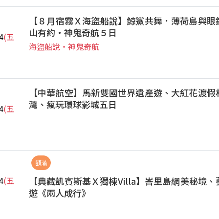
【８月宿霧Ｘ海盜船說】鯨鯊共舞．薄荷島與眼
山有約‧神鬼奇航５日
4
(五
海盜船說‧神鬼奇航
【中華航空】馬新雙國世界遺產遊、大紅花渡假
灣、瘋玩環球影城五日
4
(五
額滿
【典藏凱賓斯基Ｘ獨棟Villa】峇里島網美秘境
4
(五
遊《兩人成行》