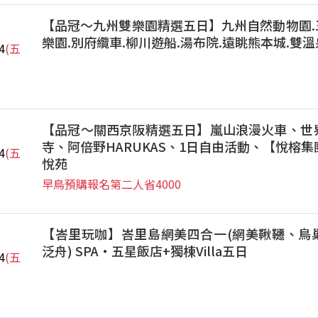
【品冠～九州雙樂園精選五日】九州自然動物園.三
樂園.別府纜車.柳川遊船.湯布院.遠眺熊本城.雙溫
4
(五
【品冠～關西京阪精選五日】嵐山浪漫火車、世
寺、阿倍野HARUKAS、1日自由活動、【悅榕
4
(五
悅苑
早鳥預購報名第二人省4000
【峇里玩咖】峇里島網美四合一(網美鞦韆、鳥
泛舟) SPA‧五星飯店+獨棟Villa五日
4
(五