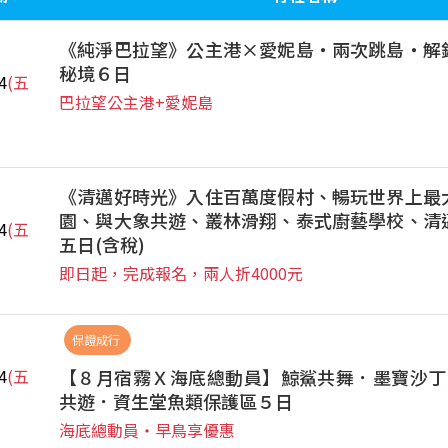
《純淨巴拉望》公主港×愛妮島‧兩次跳島‧解
秘境６日
4
(五
巴拉望公主港+愛妮島
《清邁好時光》入住百萬度假村、暢玩世界上最
園、與大象共遊、叢林滑翔、泰式廚藝學校、清
4
(五
五日(含稅)
即日起，完成報名，兩人折4000元
保證成行
【８月宿霧Ｘ海底總動員】鯨鯊共舞．墨寶沙丁
4
(五
共遊．資生堂魚類保護區５日
海底總動員‧早鳥享優惠