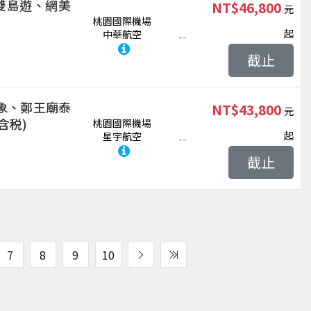
、雙島遊、網美
NT$46,800
桃園國際機場
起
中華航空
--
截止
象、鄭王廟泰
NT$43,800
含税)
桃園國際機場
起
星宇航空
--
截止
7
8
9
10