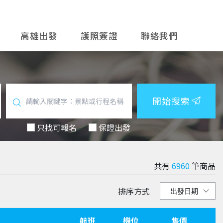
高雄出發
護照簽證
聯絡我們
開始搜索
只找可報名
保證出發
共有
6960
筆商品
排序方式
航班
機位
售價