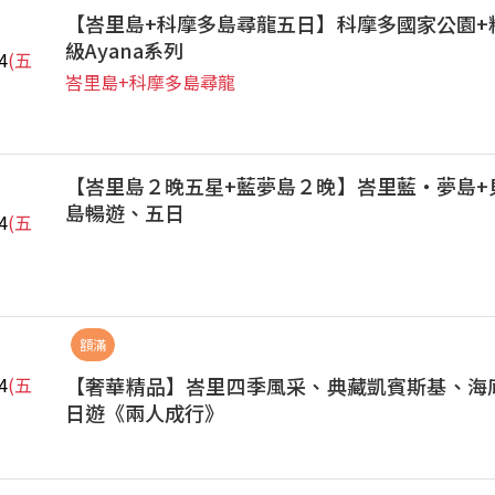
【峇里島+科摩多島尋龍五日】科摩多國家公園+
級Ayana系列
4
(五
峇里島+科摩多島尋龍
【峇里島２晚五星+藍夢島２晚】峇里藍‧夢島+
島暢遊、五日
4
(五
額滿
【奢華精品】峇里四季風采、典藏凱賓斯基、海
4
(五
日遊《兩人成行》