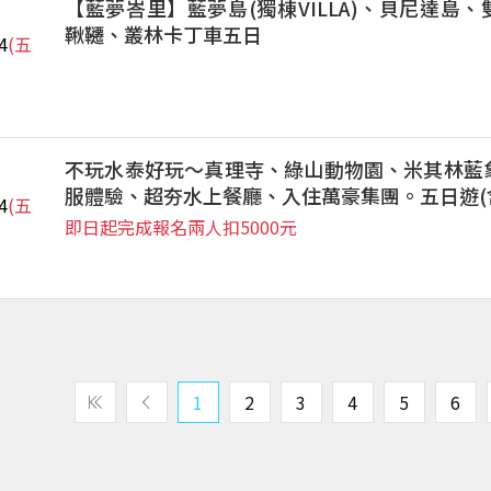
【藍夢峇里】藍夢島(獨棟VILLA)、貝尼達島
鞦韆、叢林卡丁車五日
4
(五
不玩水泰好玩～真理寺、綠山動物園、米其林藍
服體驗、超夯水上餐廳、入住萬豪集團。五日遊(
4
(五
即日起完成報名兩人扣5000元
1
2
3
4
5
6