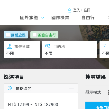
登入∣註冊
國外旅遊
國外旅
國際機票
自由行
遊
團體旅遊
團體自由行
旅遊區域
目的地
篩選項目
搜尋結果
價格區間
顯示模式
NT$
~
NT$
出發日