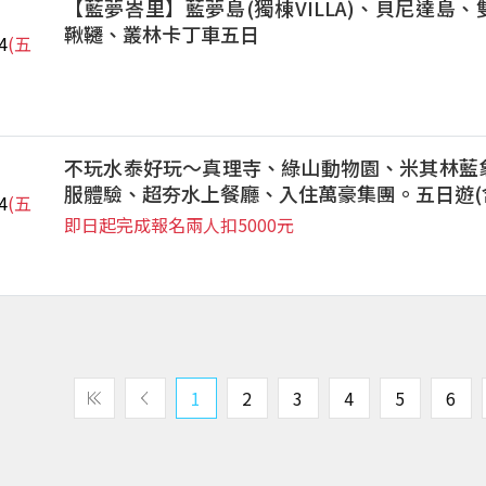
【藍夢峇里】藍夢島(獨棟VILLA)、貝尼達島
鞦韆、叢林卡丁車五日
4
(五
不玩水泰好玩～真理寺、綠山動物園、米其林藍
服體驗、超夯水上餐廳、入住萬豪集團。五日遊(
4
(五
即日起完成報名兩人扣5000元
1
2
3
4
5
6