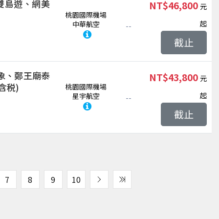
、雙島遊、網美
NT$46,800
桃園國際機場
起
中華航空
--
截止
象、鄭王廟泰
NT$43,800
含税)
桃園國際機場
起
星宇航空
--
截止
7
8
9
10