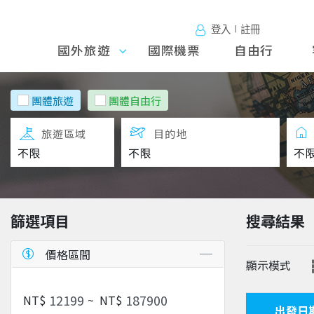
登入∣註冊
國外旅遊
國外旅
國際機票
自由行
遊
團體旅遊
團體自由行
旅遊區域
目的地
篩選項目
搜尋結果
價格區間
顯示模式
NT$
~
NT$
出發日