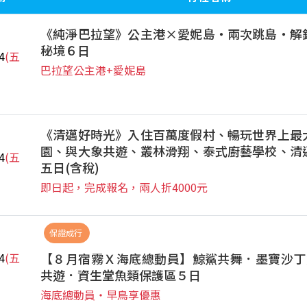
《純淨巴拉望》公主港×愛妮島‧兩次跳島‧解
秘境６日
4
(五
巴拉望公主港+愛妮島
《清邁好時光》入住百萬度假村、暢玩世界上最
園、與大象共遊、叢林滑翔、泰式廚藝學校、清
4
(五
五日(含稅)
即日起，完成報名，兩人折4000元
保證成行
【８月宿霧Ｘ海底總動員】鯨鯊共舞．墨寶沙丁
4
(五
共遊．資生堂魚類保護區５日
海底總動員‧早鳥享優惠