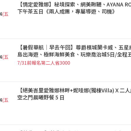
【情定愛雅娜】秘境探索、網美鞦韆、AYANA ROC
下午茶五日《兩人成團，專屬導遊、司機》
4
(五
【暑假華航｜早去午回】尊爵檳城蘭卡威、五星
島出海遊、極鮮海鮮美食、玩樂喬治城5日/全程
4
(五
7/31前報名第二人省3000
【絕美峇里愛雅娜林畔+妮哇娜(獨棟Villa)Ｘ二人
空之門晨曦野餐 5 日
4
(五