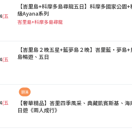
【峇里島+科摩多島尋龍五日】科摩多國家公園+
級Ayana系列
4
(五
峇里島+科摩多島尋龍
【峇里島２晚五星+藍夢島２晚】峇里藍‧夢島+
島暢遊、五日
4
(五
額滿
【奢華精品】峇里四季風采、典藏凱賓斯基、海
4
(五
日遊《兩人成行》