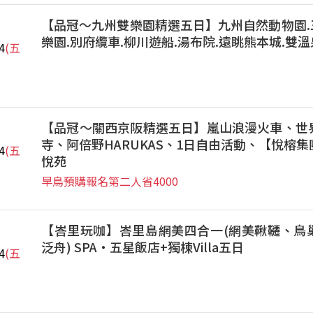
【品冠～九州雙樂園精選五日】九州自然動物園.三
樂園.別府纜車.柳川遊船.湯布院.遠眺熊本城.雙溫
4
(五
【品冠～關西京阪精選五日】嵐山浪漫火車、世
寺、阿倍野HARUKAS、1日自由活動、【悅榕
4
(五
悅苑
早鳥預購報名第二人省4000
【峇里玩咖】峇里島網美四合一(網美鞦韆、鳥
泛舟) SPA‧五星飯店+獨棟Villa五日
4
(五