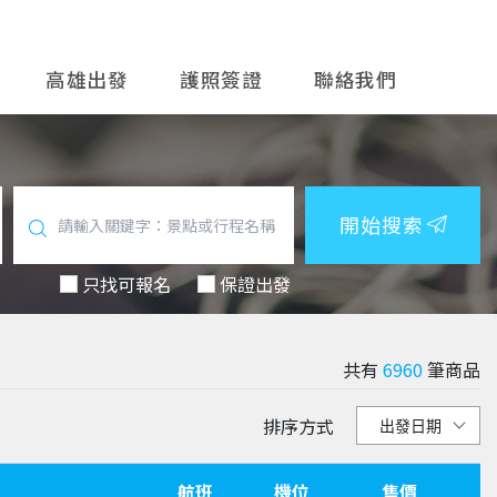
高雄出發
護照簽證
聯絡我們
開始搜索
只找可報名
保證出發
共有
6960
筆商品
排序方式
航班
機位
售價