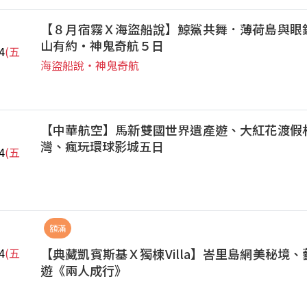
【８月宿霧Ｘ海盜船說】鯨鯊共舞．薄荷島與眼
山有約‧神鬼奇航５日
4
(五
海盜船說‧神鬼奇航
【中華航空】馬新雙國世界遺產遊、大紅花渡假
灣、瘋玩環球影城五日
4
(五
額滿
【典藏凱賓斯基Ｘ獨棟Villa】峇里島網美秘境
4
(五
遊《兩人成行》