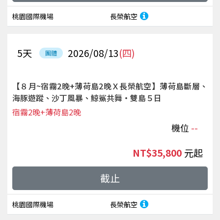
桃園國際機場
長榮航空
5
天
2026/08/13
(四)
團體
【８月~宿霧2晚+薄荷島2晚Ｘ長榮航空】薄荷島斷層、
海豚遊蹤、沙丁風暴、鯨鯊共舞‧雙島５日
宿霧2晚+薄荷島2晚
機位
--
NT$35,800
起
截止
桃園國際機場
長榮航空