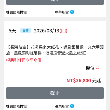
桃園國際機場
中華航空
5
天
2026/08/13
(四)
團體
【長榮航空】花漾馬來大紅花、遇見銀葉猴、麻六甲漫
旅．黑風洞彩虹階梯．浪漫瓜雪螢火蟲之旅5日
呼朋引伴再享早鳥價
機位
--
NT$36,800
起
截止
桃園國際機場
長榮航空