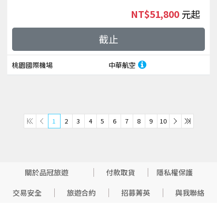
NT$51,800
起
截止
桃園國際機場
中華航空
1
2
3
4
5
6
7
8
9
10
關於品冠旅遊
付款取貨
隱私權保護
交易安全
旅遊合約
招募菁英
與我聯絡