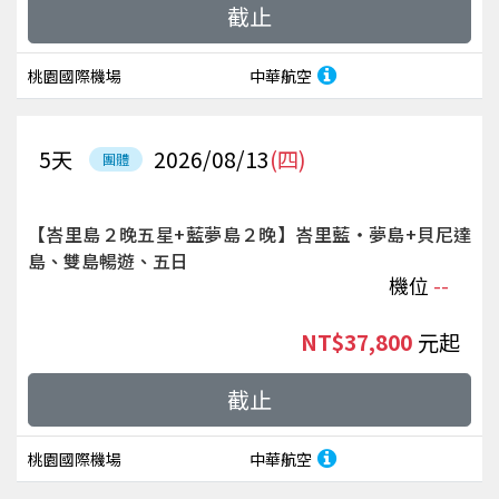
截止
桃園國際機場
中華航空
5
天
2026/08/13
(四)
團體
【峇里島２晚五星+藍夢島２晚】峇里藍‧夢島+貝尼達
島、雙島暢遊、五日
機位
--
NT$37,800
起
截止
桃園國際機場
中華航空