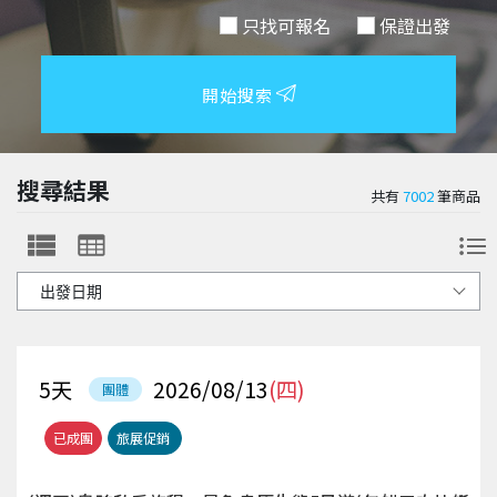
只找可報名
保證出發
開始搜索
搜尋結果
共有
7002
筆商品
5
天
2026/08/13
(四)
團體
已成團
旅展促銷