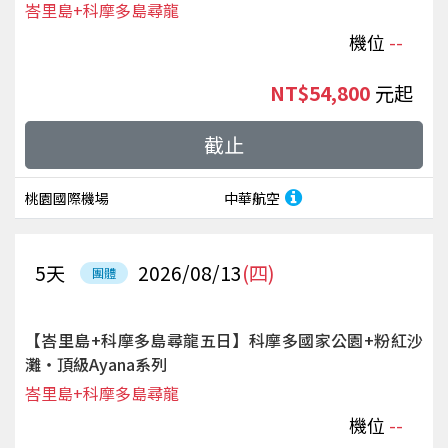
峇里島+科摩多島尋龍
機位
--
NT$54,800
起
截止
桃園國際機場
中華航空
5
天
2026/08/13
(四)
團體
【峇里島+科摩多島尋龍五日】科摩多國家公園+粉紅沙
灘‧頂級Ayana系列
峇里島+科摩多島尋龍
機位
--