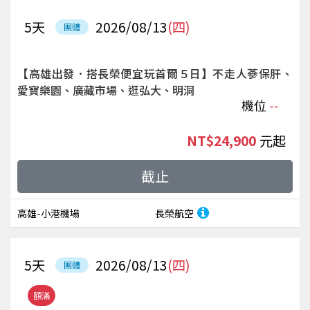
5
天
2026/08/13
(四)
團體
【高雄出發．搭長榮便宜玩首爾５日】不走人蔘保肝、
愛寶樂園、廣藏市場、逛弘大、明洞
機位
--
NT$24,900
起
截止
高雄-小港機場
長榮航空
5
天
2026/08/13
(四)
團體
額滿