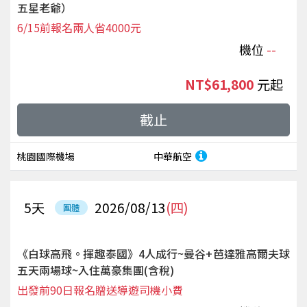
五星老爺）
6/15前報名兩人省4000元
機位
--
NT$61,800
起
截止
桃園國際機場
中華航空
5
天
2026/08/13
(四)
團體
《白球高飛。揮趣泰國》4人成行~曼谷+芭達雅高爾夫球
五天兩場球~入住萬豪集團(含稅)
出發前90日報名贈送導遊司機小費