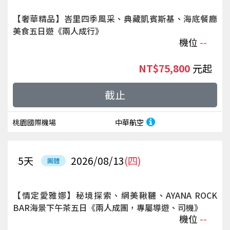
【奢華精品】峇里四季風采、典藏凱賓斯基、海底餐廳
美食五日遊《兩人成行》
機位
--
NT$75,800
起
截止
桃園國際機場
中華航空
5
天
2026/08/13
(四)
團體
【情定愛雅娜】秘境探索、網美鞦韆、AYANA ROCK
BAR海景下午茶五日《兩人成團，專屬導遊、司機》
機位
--