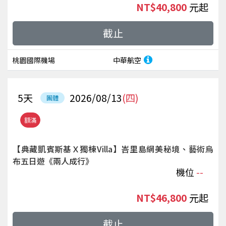
NT$40,800
起
截止
桃園國際機場
中華航空
5
天
2026/08/13
(四)
團體
額滿
【典藏凱賓斯基Ｘ獨棟Villa】峇里島網美秘境、藝術烏
布五日遊《兩人成行》
機位
--
NT$46,800
起
截止