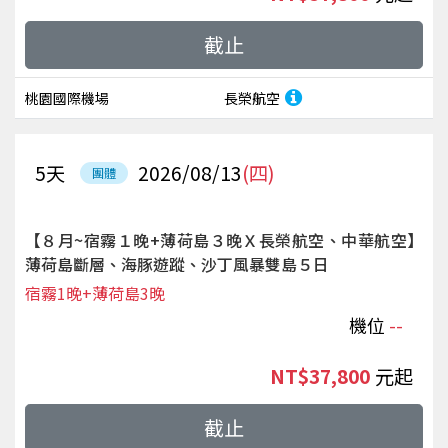
截止
桃園國際機場
長榮航空
5
天
2026/08/13
(四)
團體
【８月~宿霧１晚+薄荷島３晚Ｘ長榮航空、中華航空】
薄荷島斷層、海豚遊蹤、沙丁風暴雙島５日
宿霧1晚+薄荷島3晚
機位
--
NT$37,800
起
截止