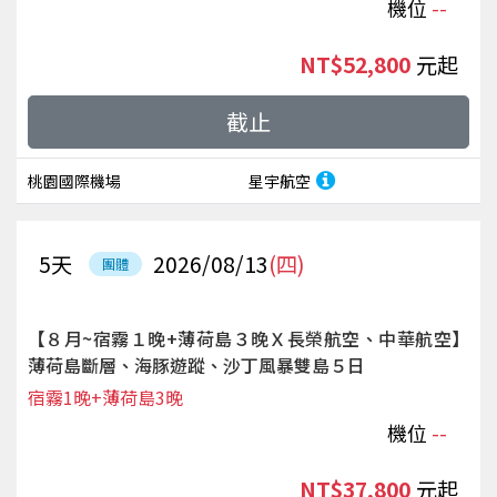
機位
--
NT$52,800
起
截止
桃園國際機場
星宇航空
5
天
2026/08/13
(四)
團體
【８月~宿霧１晚+薄荷島３晚Ｘ長榮航空、中華航空】
薄荷島斷層、海豚遊蹤、沙丁風暴雙島５日
宿霧1晚+薄荷島3晚
機位
--
NT$37,800
起