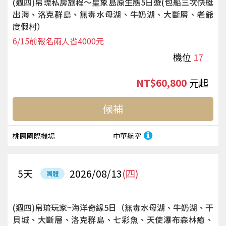
(週四)帛琉私房旅程～星象島原生態5日遊(包船三次快艇
出海、洛克群島、無毒水母湖、牛奶湖、大斷層、老爺
度假村）
6/15前報名兩人省4000元
機位
17
NT$60,800
起
候補
桃園國際機場
中華航空
5
天
2026/08/13
(四)
團體
(週四)帛琉玩家~海洋奇緣5日（無毒水母湖、牛奶湖、干
貝城、大斷層、洛克群島、七彩魚、天使瀑布森林癒、