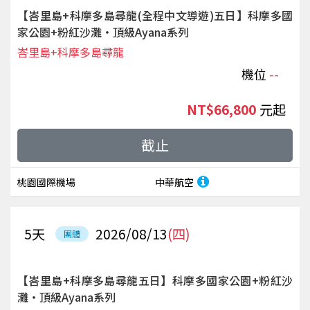
【峇里島+科摩多島尋龍(全程中文導遊)五日】科摩多國
家公園+粉紅沙灘‧頂級Ayana系列
峇里島+科摩多島尋龍
機位
--
NT$66,800
起
截止
桃園國際機場
中華航空
5
天
2026/08/13
(四)
團體
【峇里島+科摩多島尋龍五日】科摩多國家公園+粉紅沙
灘‧頂級Ayana系列