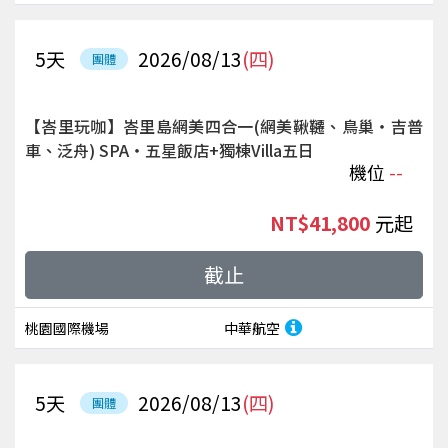
5
天
2026/08/13
(四)
團體
【峇里玩咖】峇里島網美四合一(網美鞦韆、鳥巢‧吉普
車、泛舟) SPA‧五星飯店+獨棟Villa五日
機位
--
NT$41,800
起
截止
桃園國際機場
中華航空
5
天
2026/08/13
(四)
團體