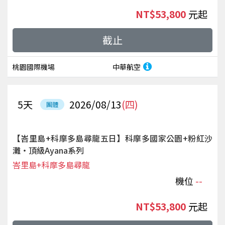
NT$53,800
起
截止
桃園國際機場
中華航空
5
天
2026/08/13
(四)
團體
【峇里島+科摩多島尋龍五日】科摩多國家公園+粉紅沙
灘‧頂級Ayana系列
峇里島+科摩多島尋龍
機位
--
NT$53,800
起