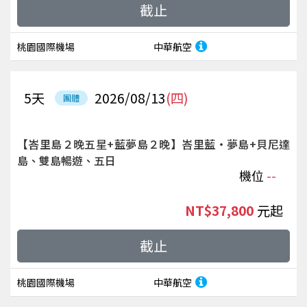
截止
桃園國際機場
中華航空
5
天
2026/08/13
(四)
團體
【峇里島２晚五星+藍夢島２晚】峇里藍‧夢島+貝尼達
島、雙島暢遊、五日
機位
--
NT$37,800
起
截止
桃園國際機場
中華航空