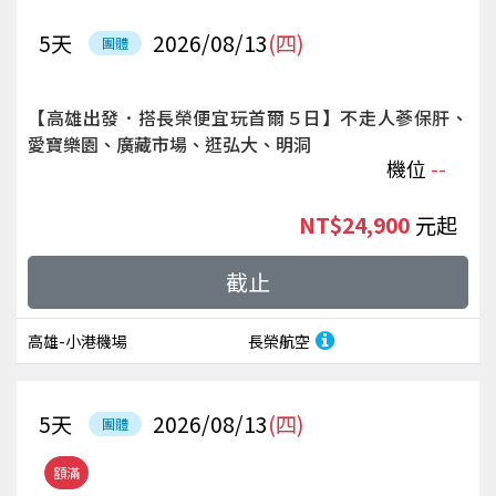
5
天
2026/08/13
(四)
團體
【高雄出發．搭長榮便宜玩首爾５日】不走人蔘保肝、
愛寶樂園、廣藏市場、逛弘大、明洞
機位
--
NT$24,900
起
截止
高雄-小港機場
長榮航空
5
天
2026/08/13
(四)
團體
額滿