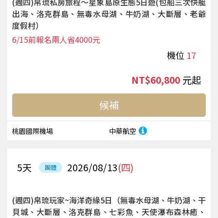
(週四)帛琉私房旅程～星象島原生態5日遊(包船三次快艇
出海、洛克群島、無毒水母湖、牛奶湖、大斷層、老爺
度假村）
6/15前報名兩人省4000元
機位
17
NT$60,800
起
候補
桃園國際機場
中華航空
5
天
2026/08/13
(四)
團體
(週四)帛琉玩家~海洋奇緣5日（無毒水母湖、牛奶湖、干
貝城、大斷層、洛克群島、七彩魚、天使瀑布森林癒、