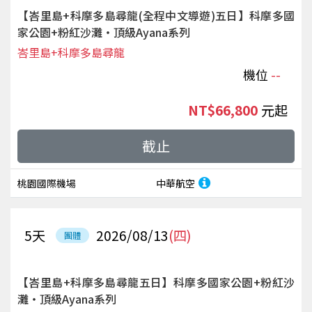
【峇里島+科摩多島尋龍(全程中文導遊)五日】科摩多國
家公園+粉紅沙灘‧頂級Ayana系列
峇里島+科摩多島尋龍
機位
--
NT$66,800
起
截止
桃園國際機場
中華航空
5
天
2026/08/13
(四)
團體
【峇里島+科摩多島尋龍五日】科摩多國家公園+粉紅沙
灘‧頂級Ayana系列