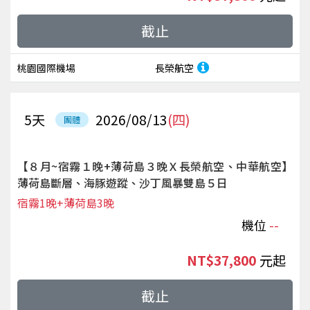
截止
桃園國際機場
長榮航空
5
天
2026/08/13
(四)
團體
【８月~宿霧１晚+薄荷島３晚Ｘ長榮航空、中華航空】
薄荷島斷層、海豚遊蹤、沙丁風暴雙島５日
宿霧1晚+薄荷島3晚
機位
--
NT$37,800
起
截止