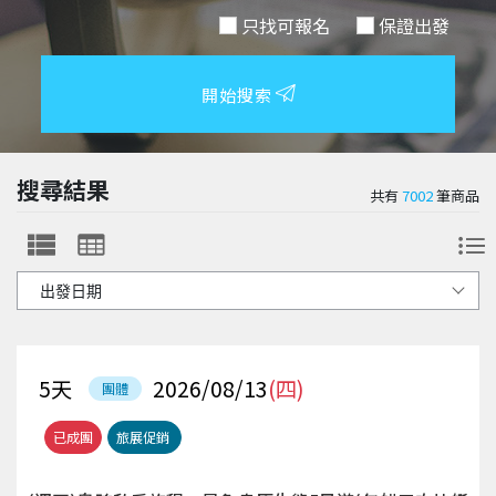
只找可報名
保證出發
開始搜索
搜尋結果
共有
7002
筆商品
5
天
2026/08/13
(四)
團體
已成團
旅展促銷