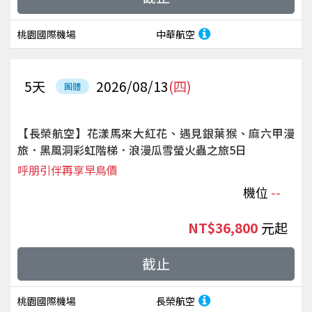
桃園國際機場
中華航空
5
天
2026/08/13
(四)
團體
【長榮航空】花漾馬來大紅花、遇見銀葉猴、麻六甲漫
旅．黑風洞彩虹階梯．浪漫瓜雪螢火蟲之旅5日
呼朋引伴再享早鳥價
機位
--
NT$36,800
起
截止
桃園國際機場
長榮航空