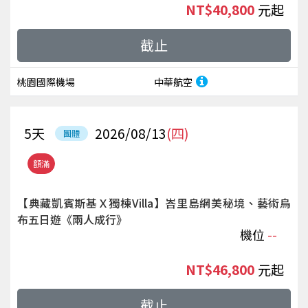
NT$40,800
起
截止
桃園國際機場
中華航空
5
天
2026/08/13
(四)
團體
額滿
【典藏凱賓斯基Ｘ獨棟Villa】峇里島網美秘境、藝術烏
布五日遊《兩人成行》
機位
--
NT$46,800
起
截止