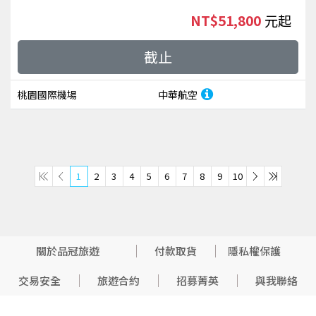
NT$51,800
起
截止
桃園國際機場
中華航空
1
2
3
4
5
6
7
8
9
10
關於品冠旅遊
付款取貨
隱私權保護
交易安全
旅遊合約
招募菁英
與我聯絡