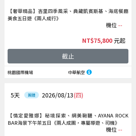
【奢華精品】峇里四季風采、典藏凱賓斯基、海底餐廳
美食五日遊《兩人成行》
機位
--
NT$75,800
起
截止
桃園國際機場
中華航空
5
天
2026/08/13
(四)
團體
【情定愛雅娜】秘境探索、網美鞦韆、AYANA ROCK
BAR海景下午茶五日《兩人成團，專屬導遊、司機》
機位
--