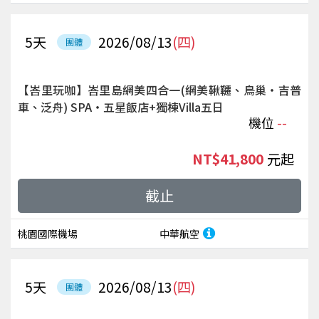
5
天
2026/08/13
(四)
團體
【峇里玩咖】峇里島網美四合一(網美鞦韆、鳥巢‧吉普
車、泛舟) SPA‧五星飯店+獨棟Villa五日
機位
--
NT$41,800
起
截止
桃園國際機場
中華航空
5
天
2026/08/13
(四)
團體