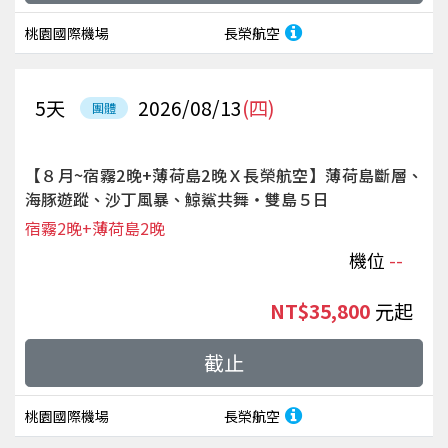
桃園國際機場
長榮航空
5
天
2026/08/13
(四)
團體
【８月~宿霧2晚+薄荷島2晚Ｘ長榮航空】薄荷島斷層、
海豚遊蹤、沙丁風暴、鯨鯊共舞‧雙島５日
宿霧2晚+薄荷島2晚
機位
--
NT$35,800
起
截止
桃園國際機場
長榮航空