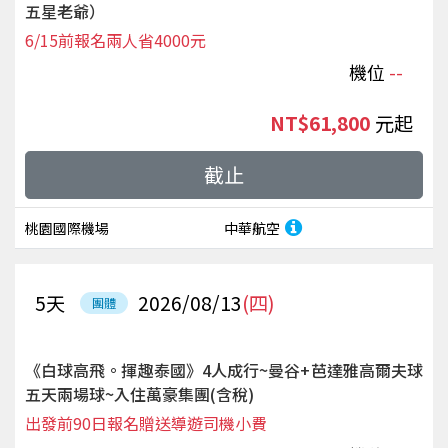
五星老爺）
6/15前報名兩人省4000元
機位
--
NT$61,800
起
截止
桃園國際機場
中華航空
5
天
2026/08/13
(四)
團體
《白球高飛。揮趣泰國》4人成行~曼谷+芭達雅高爾夫球
五天兩場球~入住萬豪集團(含稅)
出發前90日報名贈送導遊司機小費