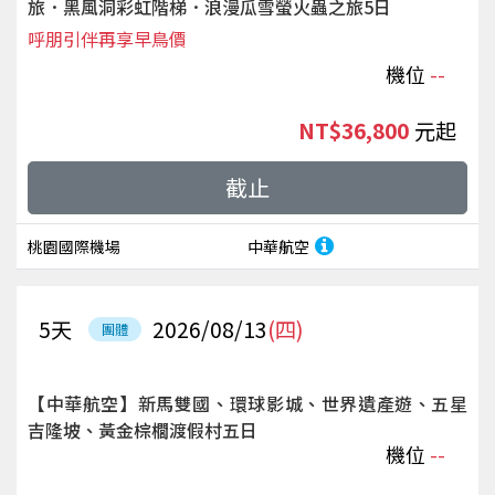
旅．黑風洞彩虹階梯．浪漫瓜雪螢火蟲之旅5日
呼朋引伴再享早鳥價
機位
--
NT$36,800
起
截止
桃園國際機場
中華航空
5
天
2026/08/13
(四)
團體
【中華航空】新馬雙國、環球影城、世界遺產遊、五星
吉隆坡、黃金棕櫚渡假村五日
機位
--