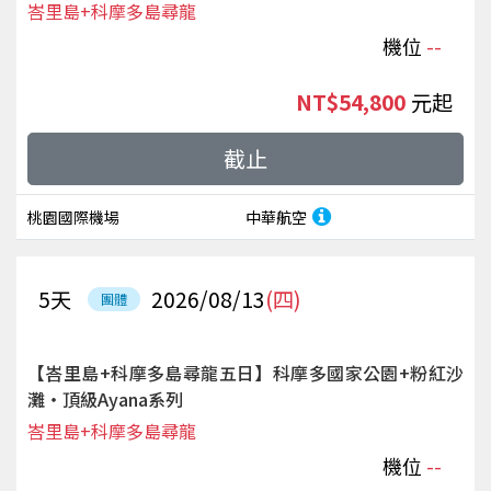
峇里島+科摩多島尋龍
機位
--
NT$54,800
起
截止
桃園國際機場
中華航空
5
天
2026/08/13
(四)
團體
【峇里島+科摩多島尋龍五日】科摩多國家公園+粉紅沙
灘‧頂級Ayana系列
峇里島+科摩多島尋龍
機位
--