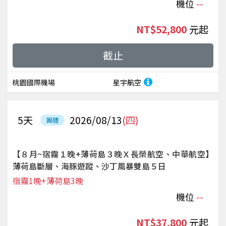
機位
--
NT$52,800
起
截止
桃園國際機場
星宇航空
5
天
2026/08/13
(四)
團體
【８月~宿霧１晚+薄荷島３晚Ｘ長榮航空、中華航空】
薄荷島斷層、海豚遊蹤、沙丁風暴雙島５日
宿霧1晚+薄荷島3晚
機位
--
NT$37,800
起