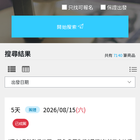
只找可報名
保證出發
開始搜索
搜尋結果
共有
7140
筆商品
5
天
2026/08/15
(六)
團體
已成團