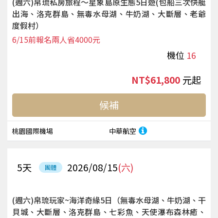
(週六)帛琉私房旅程～星象島原生態5日遊(包船三次快艇
出海、洛克群島、無毒水母湖、牛奶湖、大斷層、老爺
度假村）
6/15前報名兩人省4000元
機位
16
NT$61,800
起
候補
桃園國際機場
中華航空
5
天
2026/08/15
(六)
團體
(週六)帛琉玩家~海洋奇緣5日（無毒水母湖、牛奶湖、干
貝城、大斷層、洛克群島、七彩魚、天使瀑布森林癒、