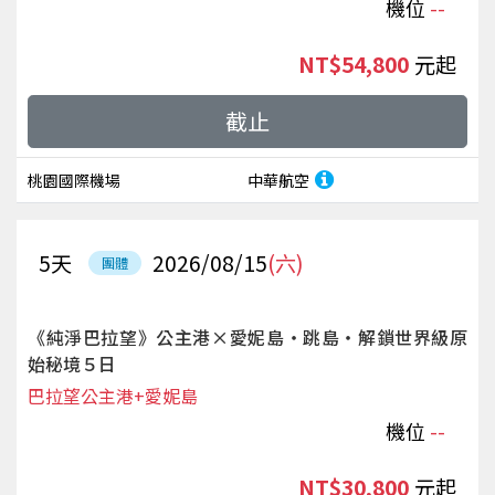
機位
--
NT$54,800
起
截止
桃園國際機場
中華航空
5
天
2026/08/15
(六)
團體
《純淨巴拉望》公主港×愛妮島‧跳島‧解鎖世界級原
始秘境５日
巴拉望公主港+愛妮島
機位
--
NT$30,800
起