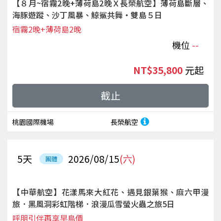
【８月~宿霧2晚+薄荷島2晚Ｘ長榮航空】薄荷島斷層、
海豚遊蹤、沙丁風暴、鯨鯊共舞‧雙島５日
宿霧2晚+薄荷島2晚
機位
--
NT$35,800
起
截止
桃園國際機場
長榮航空
5
天
2026/08/15
(六)
團體
【中華航空】花漾馬來大紅花、遇見銀葉猴、麻六甲漫
旅．黑風洞彩虹階梯．浪漫瓜雪螢火蟲之旅5日
呼朋引伴再享早鳥價