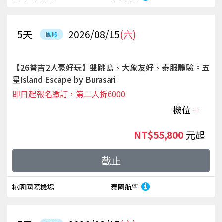
5
天
2026/08/15
(六)
團體
【26普吉2人豪好玩】雙跳島、大象友好、泰服體驗。五
星Island Escape by Burasari
即日起報名繳訂，第二人折6000
機位
--
NT$55,800
起
截止
桃園國際機場
泰國航空