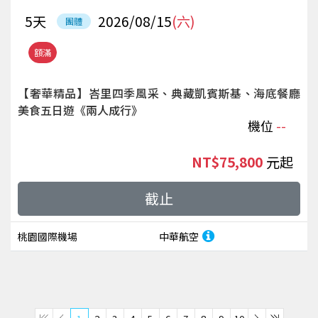
5
天
2026/08/15
(六)
團體
額滿
【奢華精品】峇里四季風采、典藏凱賓斯基、海底餐廳
美食五日遊《兩人成行》
機位
--
NT$75,800
起
截止
桃園國際機場
中華航空