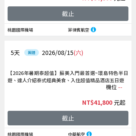
截止
桃園國際機場
菲律賓航空
5
天
2026/08/15
(六)
團體
【2026年暑期泰超值】蘇美入門最首選~環島特色半日
遊、達人介紹泰式經典美食、入住超值精品酒店五日遊
機位
--
NT$41,800
起
截止
桃園國際機場
中華航空