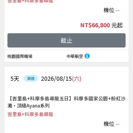
峇里島+科摩多島尋龍
機位
--
NT$66,800
起
截止
桃園國際機場
中華航空
5
天
2026/08/15
(六)
團體
【峇里島+科摩多島尋龍五日】科摩多國家公園+粉紅沙
灘‧頂級Ayana系列
峇里島+科摩多島尋龍
機位
--