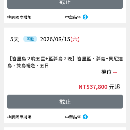
截止
桃園國際機場
中華航空
5
天
2026/08/15
(六)
團體
【峇里島２晚五星+藍夢島２晚】峇里藍‧夢島+貝尼達
島、雙島暢遊、五日
機位
--
NT$37,800
起
截止
桃園國際機場
中華航空