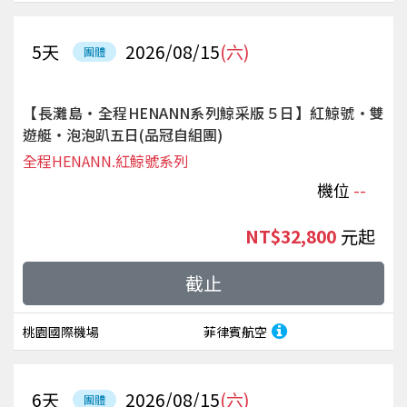
5
天
2026/08/15
(六)
團體
【長灘島‧全程HENANN系列鯨采版５日】紅鯨號‧雙
遊艇‧泡泡趴五日(品冠自組團)
全程HENANN.紅鯨號系列
機位
--
NT$32,800
起
截止
桃園國際機場
菲律賓航空
6
天
2026/08/15
(六)
團體