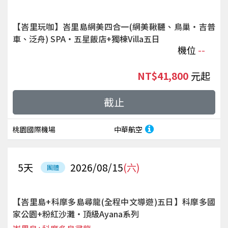
【峇里玩咖】峇里島網美四合一(網美鞦韆、鳥巢‧吉普
車、泛舟) SPA‧五星飯店+獨棟Villa五日
機位
--
NT$41,800
起
截止
桃園國際機場
中華航空
5
天
2026/08/15
(六)
團體
【峇里島+科摩多島尋龍(全程中文導遊)五日】科摩多國
家公園+粉紅沙灘‧頂級Ayana系列