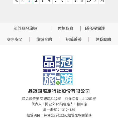
1
2
3
4
5
6
7
8
9
10
關於品冠旅遊
付款取貨
隱私權保護
交易安全
旅遊合約
招募菁英
與我聯絡
品冠國際旅行社股份有限公司
綜合旅遊業 交觀綜2112號
品保協會：北1281號
代表人：関宏文 網站聯絡人：賴崇瑜
編一編號：13124139
經營項目：綜合旅行社登記經營之相關業務