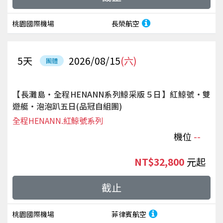
桃園國際機場
長榮航空
5
天
2026/08/15
(六)
團體
【長灘島‧全程HENANN系列鯨采版５日】紅鯨號‧雙
遊艇‧泡泡趴五日(品冠自組團)
全程HENANN.紅鯨號系列
機位
--
NT$32,800
起
截止
桃園國際機場
菲律賓航空