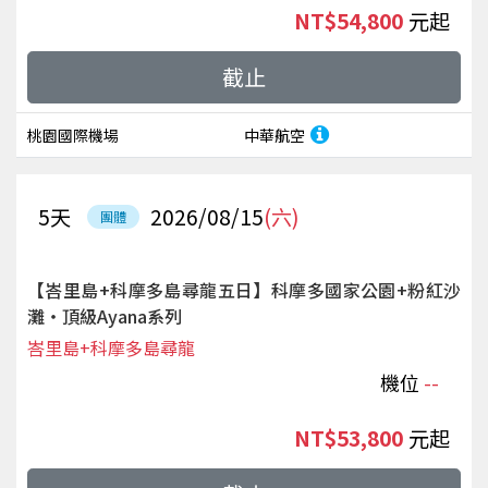
NT$54,800
起
截止
桃園國際機場
中華航空
5
天
2026/08/15
(六)
團體
【峇里島+科摩多島尋龍五日】科摩多國家公園+粉紅沙
灘‧頂級Ayana系列
峇里島+科摩多島尋龍
機位
--
NT$53,800
起