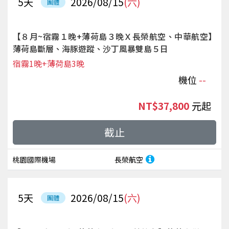
5
天
2026/08/15
(六)
團體
【８月~宿霧１晚+薄荷島３晚Ｘ長榮航空、中華航空】
薄荷島斷層、海豚遊蹤、沙丁風暴雙島５日
宿霧1晚+薄荷島3晚
機位
--
NT$37,800
起
截止
桃園國際機場
長榮航空
5
天
2026/08/15
(六)
團體