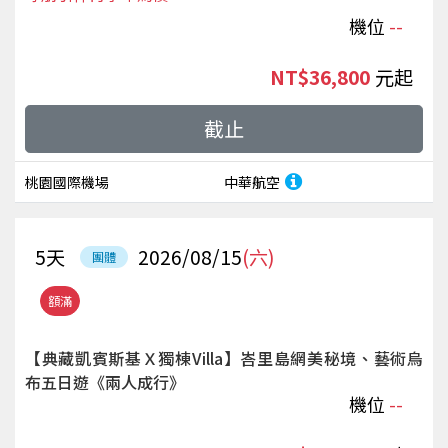
機位
--
NT$36,800
起
截止
桃園國際機場
中華航空
5
天
2026/08/15
(六)
團體
額滿
【典藏凱賓斯基Ｘ獨棟Villa】峇里島網美秘境、藝術烏
布五日遊《兩人成行》
機位
--