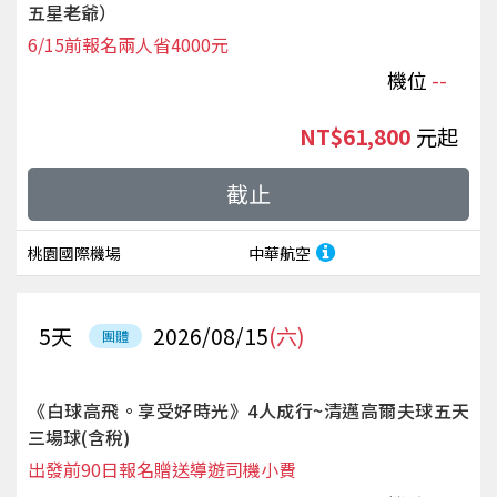
五星老爺）
6/15前報名兩人省4000元
機位
--
NT$61,800
起
截止
桃園國際機場
中華航空
5
天
2026/08/15
(六)
團體
《白球高飛。享受好時光》4人成行~清邁高爾夫球五天
三場球(含稅)
出發前90日報名贈送導遊司機小費