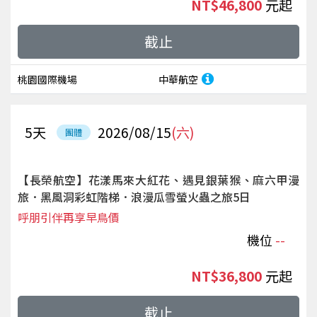
NT$46,800
起
截止
桃園國際機場
中華航空
5
天
2026/08/15
(六)
團體
【長榮航空】花漾馬來大紅花、遇見銀葉猴、麻六甲漫
旅．黑風洞彩虹階梯．浪漫瓜雪螢火蟲之旅5日
呼朋引伴再享早鳥價
機位
--
NT$36,800
起
截止