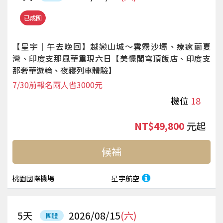
已成團
【星宇｜午去晚回】越戀山城～雲霧沙壩、療癒蘭夏
灣、印度支那風華重現六日【美憬閣穹頂飯店、印度支
那奢華遊輪、夜寢列車體驗】
7/30前報名兩人省3000元
機位
18
NT$49,800
起
候補
桃園國際機場
星宇航空
5
天
2026/08/15
(六)
團體