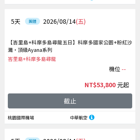
5
天
2026/08/14
(五)
團體
【峇里島+科摩多島尋龍五日】科摩多國家公園+粉紅沙
灘‧頂級Ayana系列
峇里島+科摩多島尋龍
機位
--
NT$53,800
起
截止
桃園國際機場
中華航空