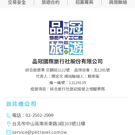
交易安全
旅遊合約
招募菁英
與我聯絡
品冠國際旅行社股份有限公司
綜合旅遊業 交觀綜2112號
品保協會：北1281號
代表人：関宏文 網站聯絡人：賴崇瑜
編一編號：13124139
經營項目：綜合旅行社登記經營之相關業務
台北總公司
電話：02-2502-2999
台北市中山區南京東路3段103號11樓
service@pktravel.com.tw