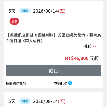
5
天
2026/08/14
(五)
團體
額滿
【典藏凱賓斯基Ｘ獨棟Villa】峇里島網美秘境、藝術烏
布五日遊《兩人成行》
機位
--
NT$46,800
起
截止
桃園國際機場
中華航空
5
天
2026/08/14
(五)
團體