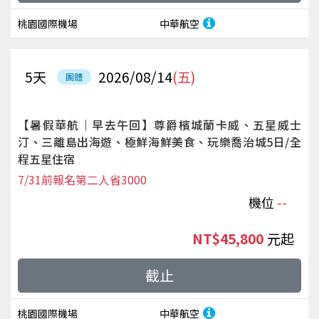
桃園國際機場
中華航空
5
天
2026/08/14
(五)
團體
【暑假華航｜早去午回】尊爵檳城蘭卡威、五星威士
汀、三離島出海遊、極鮮海鮮美食、玩樂喬治城5日/全
程五星住宿
7/31前報名第二人省3000
機位
--
NT$45,800
起
截止
桃園國際機場
中華航空