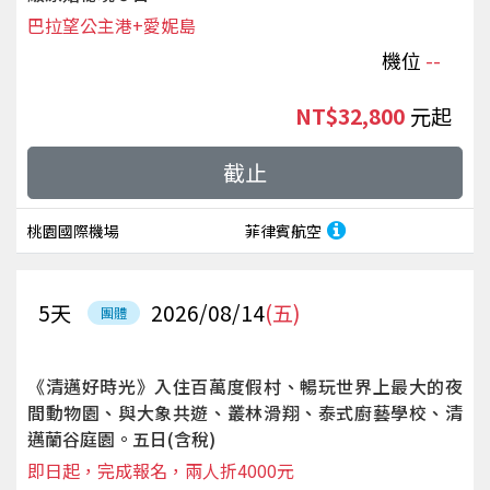
巴拉望公主港+愛妮島
機位
--
NT$32,800
起
截止
桃園國際機場
菲律賓航空
5
天
2026/08/14
(五)
團體
《清邁好時光》入住百萬度假村、暢玩世界上最大的夜
間動物園、與大象共遊、叢林滑翔、泰式廚藝學校、清
邁蘭谷庭園。五日(含稅)
即日起，完成報名，兩人折4000元