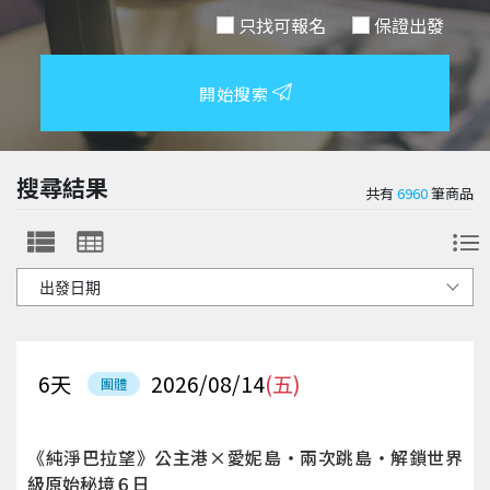
只找可報名
保證出發
開始搜索
搜尋結果
共有
6960
筆商品
6
天
2026/08/14
(五)
團體
《純淨巴拉望》公主港×愛妮島‧兩次跳島‧解鎖世界
級原始秘境６日