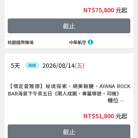
NT$75,800
起
截止
桃園國際機場
中華航空
5
天
2026/08/14
(五)
團體
【情定愛雅娜】秘境探索、網美鞦韆、AYANA ROCK
BAR海景下午茶五日《兩人成團，專屬導遊、司機》
機位
--
NT$51,800
起
截止