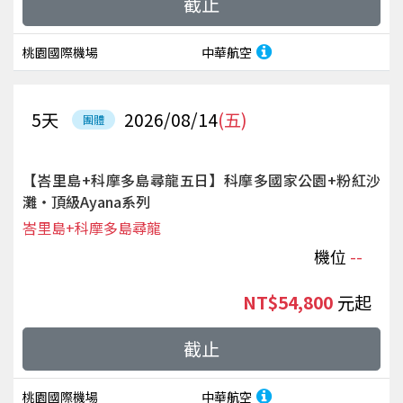
截止
桃園國際機場
中華航空
5
天
2026/08/14
(五)
團體
【峇里島+科摩多島尋龍五日】科摩多國家公園+粉紅沙
灘‧頂級Ayana系列
峇里島+科摩多島尋龍
機位
--
NT$54,800
起
截止
桃園國際機場
中華航空