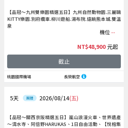
【品冠～九州雙樂園精選五日】九州自然動物園.三麗鷗
KITTY樂園.別府纜車.柳川遊船.湯布院.遠眺熊本城.雙溫
泉
機位
--
NT$48,900
起
截止
桃園國際機場
長榮航空
5
天
2026/08/14
(五)
團體
【品冠～關西京阪精選五日】嵐山浪漫火車、世界遺產
～清水寺、阿倍野HARUKAS、1日自由活動、【悅榕集