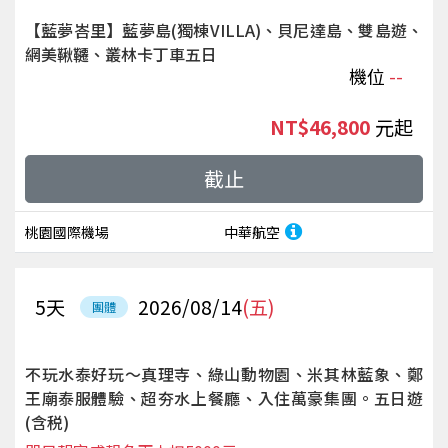
【藍夢峇里】藍夢島(獨棟VILLA)、貝尼達島、雙島遊、
網美鞦韆、叢林卡丁車五日
機位
--
NT$46,800
起
截止
桃園國際機場
中華航空
5
天
2026/08/14
(五)
團體
不玩水泰好玩～真理寺、綠山動物園、米其林藍象、鄭
王廟泰服體驗、超夯水上餐廳、入住萬豪集團。五日遊
(含税)