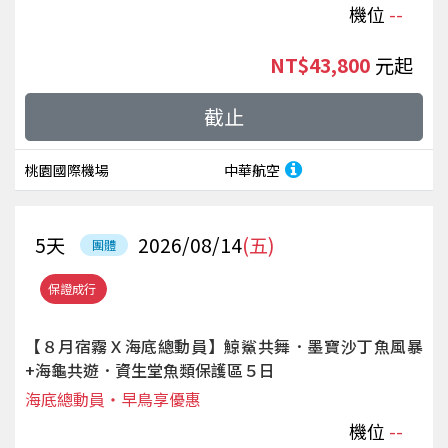
機位
--
NT$43,800
起
截止
桃園國際機場
中華航空
5
天
2026/08/14
(五)
團體
保證成行
【８月宿霧Ｘ海底總動員】鯨鯊共舞．墨寶沙丁魚風暴
+海龜共遊．資生堂魚類保護區５日
海底總動員‧早鳥享優惠
機位
--