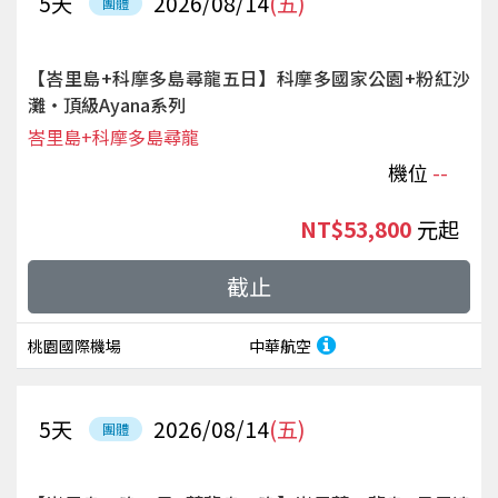
5
天
2026/08/14
(五)
團體
【峇里島+科摩多島尋龍五日】科摩多國家公園+粉紅沙
灘‧頂級Ayana系列
峇里島+科摩多島尋龍
機位
--
NT$53,800
起
截止
桃園國際機場
中華航空
5
天
2026/08/14
(五)
團體