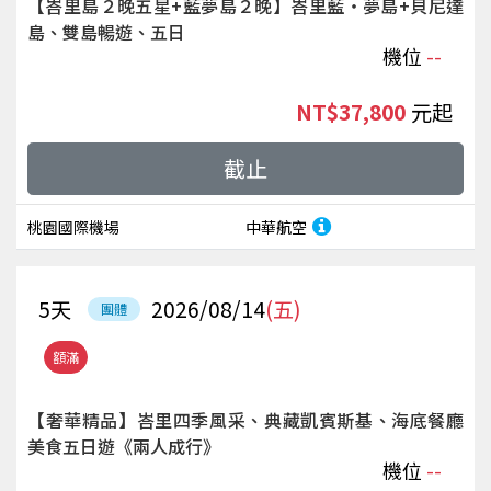
【峇里島２晚五星+藍夢島２晚】峇里藍‧夢島+貝尼達
島、雙島暢遊、五日
機位
--
NT$37,800
起
截止
桃園國際機場
中華航空
5
天
2026/08/14
(五)
團體
額滿
【奢華精品】峇里四季風采、典藏凱賓斯基、海底餐廳
美食五日遊《兩人成行》
機位
--