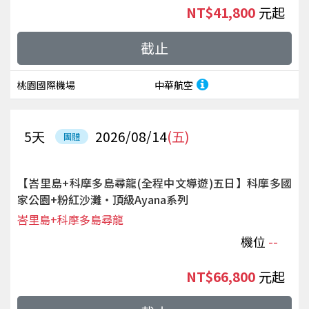
NT$41,800
起
截止
桃園國際機場
中華航空
5
天
2026/08/14
(五)
團體
【峇里島+科摩多島尋龍(全程中文導遊)五日】科摩多國
家公園+粉紅沙灘‧頂級Ayana系列
峇里島+科摩多島尋龍
機位
--
NT$66,800
起