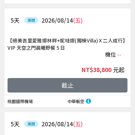
5
天
2026/08/14
(五)
團體
【絕美峇里愛雅娜林畔+妮哇娜(獨棟Villa)Ｘ二人成行】
VIP 天空之門晨曦野餐 5 日
機位
--
NT$38,800
起
截止
桃園國際機場
中華航空
5
天
2026/08/14
(五)
團體