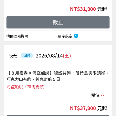
NT$31,800
起
截止
桃園國際機場
星宇航空
5
天
2026/08/14
(五)
團體
【８月宿霧Ｘ海盜船說】鯨鯊共舞．薄荷島與眼鏡猴、
巧克力山有約‧神鬼奇航５日
海盜船說‧神鬼奇航
機位
--
NT$37,800
起