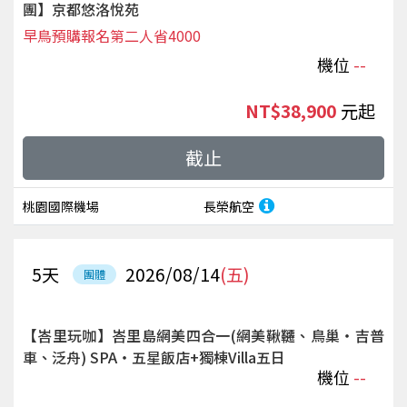
團】京都悠洛悅苑
早鳥預購報名第二人省4000
機位
--
NT$38,900
起
截止
桃園國際機場
長榮航空
5
天
2026/08/14
(五)
團體
【峇里玩咖】峇里島網美四合一(網美鞦韆、鳥巢‧吉普
車、泛舟) SPA‧五星飯店+獨棟Villa五日
機位
--