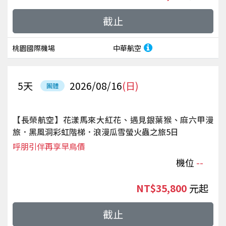
截止
桃園國際機場
中華航空
5
天
2026/08/16
(日)
團體
【長榮航空】花漾馬來大紅花、遇見銀葉猴、麻六甲漫
旅．黑風洞彩虹階梯．浪漫瓜雪螢火蟲之旅5日
呼朋引伴再享早鳥價
機位
--
NT$35,800
起
截止