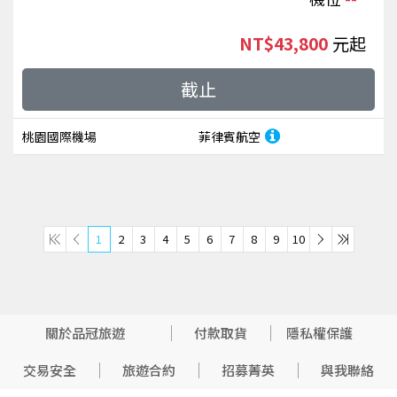
NT$43,800
起
截止
桃園國際機場
菲律賓航空
1
2
3
4
5
6
7
8
9
10
關於品冠旅遊
付款取貨
隱私權保護
交易安全
旅遊合約
招募菁英
與我聯絡