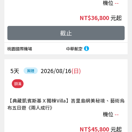
機位
--
NT$36,800
起
截止
桃園國際機場
中華航空
5
天
2026/08/16
(日)
團體
額滿
【典藏凱賓斯基Ｘ獨棟Villa】峇里島網美秘境、藝術烏
布五日遊《兩人成行》
機位
--
NT$45,800
起