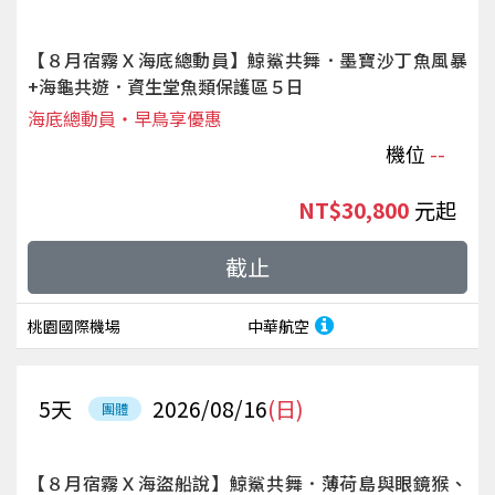
【８月宿霧Ｘ海底總動員】鯨鯊共舞．墨寶沙丁魚風暴
+海龜共遊．資生堂魚類保護區５日
海底總動員‧早鳥享優惠
機位
--
NT$30,800
起
截止
桃園國際機場
中華航空
5
天
2026/08/16
(日)
團體
【８月宿霧Ｘ海盜船說】鯨鯊共舞．薄荷島與眼鏡猴、