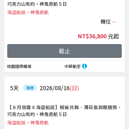
巧克力山有約‧神鬼奇航５日
海盜船說‧神鬼奇航
機位
--
NT$36,800
起
截止
桃園國際機場
中華航空
5
天
2026/08/16
(日)
團體
【８月宿霧Ｘ海盜船說】鯨鯊共舞．薄荷島與眼鏡猴、
巧克力山有約‧神鬼奇航５日
海盜船說‧神鬼奇航