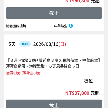
NT$40,800
起
截止
桃園國際機場
中華航空
5
天
2026/08/16
(日)
團體
【８月~宿霧１晚+薄荷島３晚Ｘ長榮航空、中華航空】
薄荷島斷層、海豚遊蹤、沙丁風暴雙島５日
宿霧1晚+薄荷島3晚
機位
--
NT$37,800
起
截止