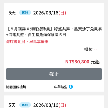
5
天
2026/08/16
(日)
團體
【８月宿霧Ｘ海底總動員】鯨鯊共舞．墨寶沙丁魚風暴
+海龜共遊．資生堂魚類保護區５日
海底總動員‧早鳥享優惠
機位
--
NT$30,800
起
截止
桃園國際機場
中華航空
5
天
2026/08/16
(日)
團體