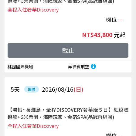
遊艇+G米樂園‧海陸玩家、金箔SPA(品冠自組團)
全程入住奢華Discovery
機位
--
NT$43,800
起
截止
桃園國際機場
菲律賓航空
5
天
2026/08/16
(日)
團體
【暑假~長灘島‧全程DISCOVERY奢華版５日】紅鯨號
遊艇+G米樂園‧海陸玩家、金箔SPA(品冠自組團)
全程入住奢華Discovery
機位
--