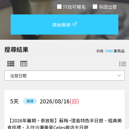
只找可報名
保證出發
開始搜索
搜尋結果
共有
7089
筆商品
5
天
2026/08/16
(日)
團體
【2026年暑期。泰放鬆】蘇梅~環島特色半日遊、經典美
食巡禮、入住沙灘美景Celes飯店五日遊