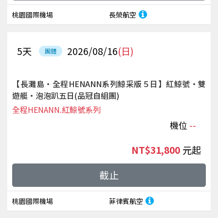
桃園國際機場
長榮航空
5
天
2026/08/16
(日)
團體
【長灘島‧全程HENANN系列鯨采版５日】紅鯨號‧雙
遊艇‧泡泡趴五日(品冠自組團)
全程HENANN.紅鯨號系列
機位
--
NT$31,800
起
截止
桃園國際機場
菲律賓航空