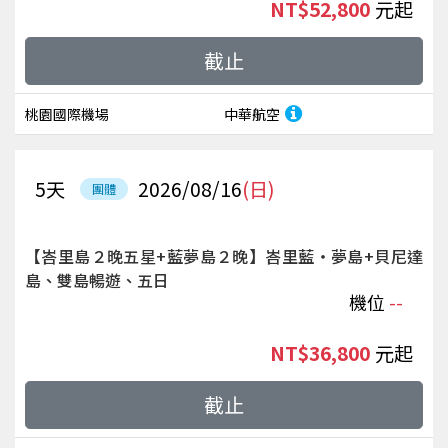
NT$52,800
起
截止
桃園國際機場
中華航空
5
天
2026/08/16
(日)
團體
【峇里島２晚五星+藍夢島２晚】峇里藍‧夢島+貝尼達
島、雙島暢遊、五日
機位
--
NT$36,800
起
截止