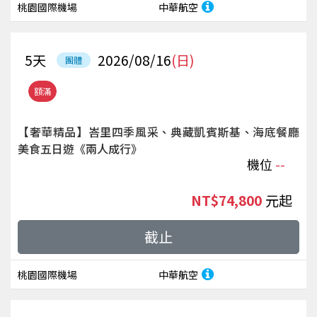
桃園國際機場
中華航空
5
天
2026/08/16
(日)
團體
額滿
【奢華精品】峇里四季風采、典藏凱賓斯基、海底餐廳
美食五日遊《兩人成行》
機位
--
NT$74,800
起
截止
桃園國際機場
中華航空