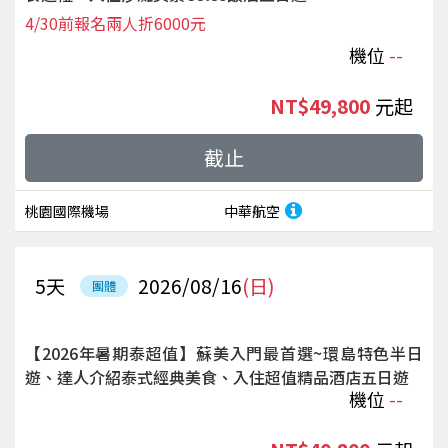
4/30前報名兩人折6000元
機位
--
NT$49,800
起
截止
桃園國際機場
中華航空
5
天
2026/08/16
(日)
團體
【2026年暑期泰超值】蘇美入門最首選~環島特色半日
遊、達人介紹泰式經典美食、入住超值精品酒店五日遊
機位
--