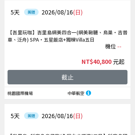
5
天
2026/08/16
(日)
團體
【峇里玩咖】峇里島網美四合一(網美鞦韆、鳥巢‧吉普
車、泛舟) SPA‧五星飯店+獨棟Villa五日
機位
--
NT$40,800
起
截止
桃園國際機場
中華航空
5
天
2026/08/16
(日)
團體