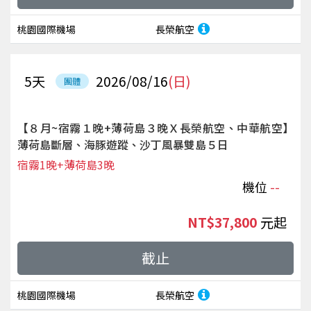
桃園國際機場
長榮航空
5
天
2026/08/16
(日)
團體
【８月~宿霧１晚+薄荷島３晚Ｘ長榮航空、中華航空】
薄荷島斷層、海豚遊蹤、沙丁風暴雙島５日
宿霧1晚+薄荷島3晚
機位
--
NT$37,800
起
截止
桃園國際機場
長榮航空