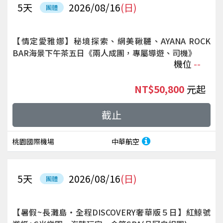
5
天
2026/08/16
(日)
團體
【情定愛雅娜】秘境探索、網美鞦韆、AYANA ROCK
BAR海景下午茶五日《兩人成團，專屬導遊、司機》
機位
--
NT$50,800
起
截止
桃園國際機場
中華航空
5
天
2026/08/16
(日)
團體
【暑假~長灘島‧全程DISCOVERY奢華版５日】紅鯨號