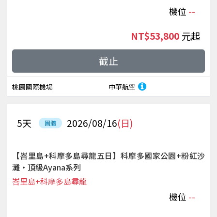
機位
--
NT$53,800
起
截止
桃園國際機場
中華航空
5
天
2026/08/16
(日)
團體
【峇里島+科摩多島尋龍五日】科摩多國家公園+粉紅沙
灘‧頂級Ayana系列
峇里島+科摩多島尋龍
機位
--