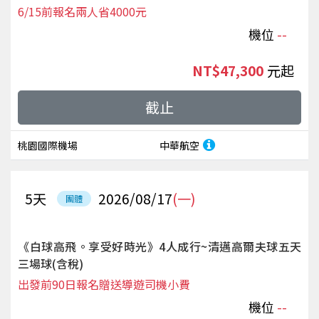
6/15前報名兩人省4000元
機位
--
NT$47,300
起
截止
桃園國際機場
中華航空
5
天
2026/08/17
(一)
團體
《白球高飛。享受好時光》4人成行~清邁高爾夫球五天
三場球(含稅)
出發前90日報名贈送導遊司機小費
機位
--