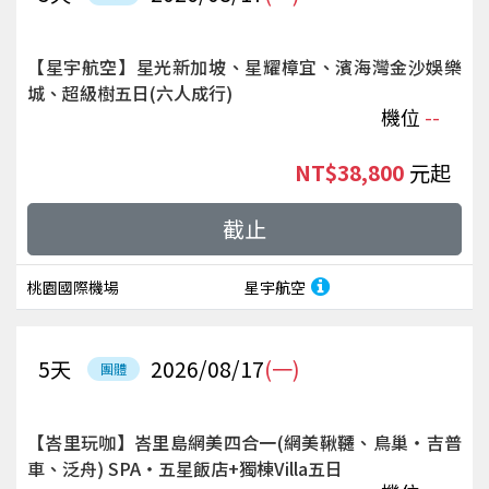
【星宇航空】星光新加坡、星耀樟宜、濱海灣金沙娛樂
城、超級樹五日(六人成行)
機位
--
NT$38,800
起
截止
桃園國際機場
星宇航空
5
天
2026/08/17
(一)
團體
【峇里玩咖】峇里島網美四合一(網美鞦韆、鳥巢‧吉普
車、泛舟) SPA‧五星飯店+獨棟Villa五日