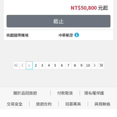
NT$50,800
起
截止
桃園國際機場
中華航空
1
2
3
4
5
6
7
8
9
10
關於品冠旅遊
付款取貨
隱私權保護
交易安全
旅遊合約
招募菁英
與我聯絡