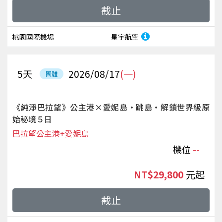
截止
桃園國際機場
星宇航空
5
天
2026/08/17
(一)
團體
《純淨巴拉望》公主港×愛妮島‧跳島‧解鎖世界級原
始秘境５日
巴拉望公主港+愛妮島
機位
--
NT$29,800
起
截止