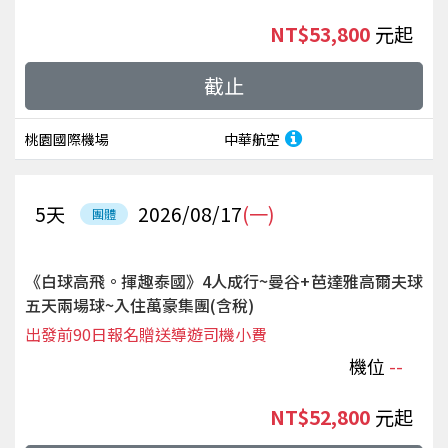
NT$53,800
起
截止
桃園國際機場
中華航空
5
天
2026/08/17
(一)
團體
《白球高飛。揮趣泰國》4人成行~曼谷+芭達雅高爾夫球
五天兩場球~入住萬豪集團(含稅)
出發前90日報名贈送導遊司機小費
機位
--
NT$52,800
起