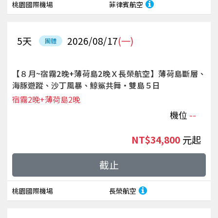
桃園國際機場
菲律賓航空
5
天
2026/08/17
(一)
團體
【８月~宿霧2晚+薄荷島2晚Ｘ長榮航空】薄荷島斷層、
海豚遊蹤、沙丁風暴、鯨鯊共舞‧雙島５日
宿霧2晚+薄荷島2晚
機位
--
NT$34,800
起
截止
桃園國際機場
長榮航空