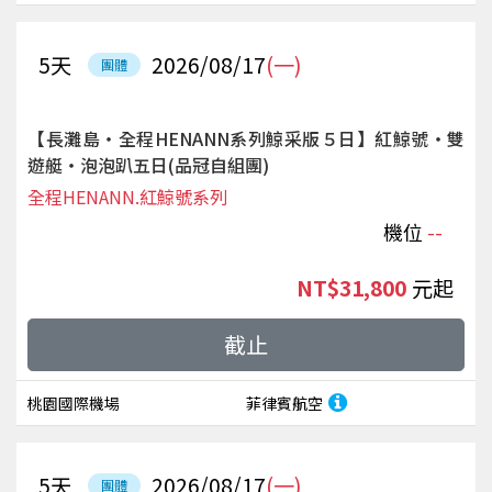
5
天
2026/08/17
(一)
團體
【長灘島‧全程HENANN系列鯨采版５日】紅鯨號‧雙
遊艇‧泡泡趴五日(品冠自組團)
全程HENANN.紅鯨號系列
機位
--
NT$31,800
起
截止
桃園國際機場
菲律賓航空
5
天
2026/08/17
(一)
團體