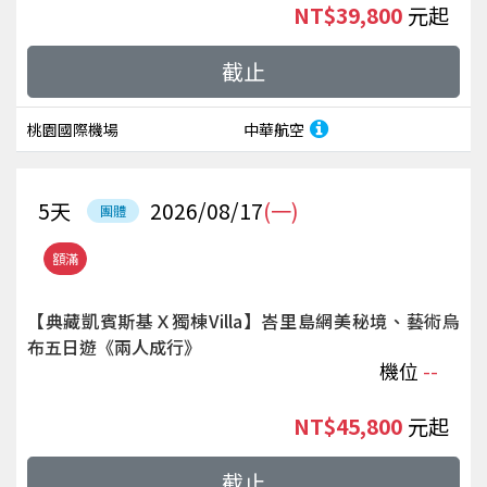
NT$39,800
起
截止
桃園國際機場
中華航空
5
天
2026/08/17
(一)
團體
額滿
【典藏凱賓斯基Ｘ獨棟Villa】峇里島網美秘境、藝術烏
布五日遊《兩人成行》
機位
--
NT$45,800
起
截止