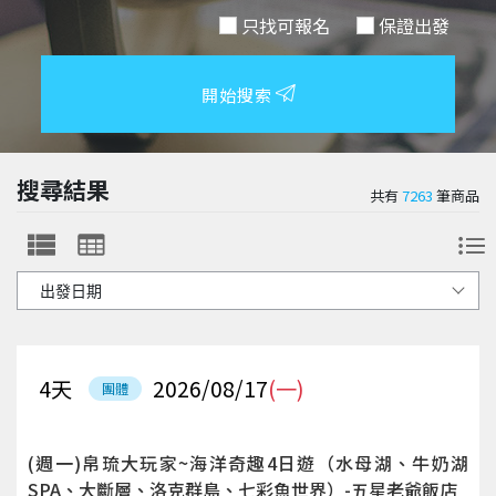
只找可報名
保證出發
開始搜索
搜尋結果
共有
7263
筆商品
4
天
2026/08/17
(一)
團體
(週一)帛琉大玩家~海洋奇趣4日遊（水母湖、牛奶湖
SPA、大斷層、洛克群島、七彩魚世界）-五星老爺飯店