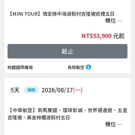
【MINI TOUR】情定綠中海渡假村吉隆坡巡禮五日
機位
--
NT$53,900
起
截止
桃園國際機場
長榮航空
5
天
2026/08/17
(一)
團體
【中華航空】新馬雙國、環球影城、世界遺產遊、五星
吉隆坡、黃金棕櫚渡假村五日
機位
--