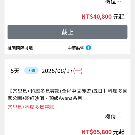
機位
--
NT$40,800
起
截止
桃園國際機場
中華航空
5
天
2026/08/17
(一)
團體
【峇里島+科摩多島尋龍(全程中文導遊)五日】科摩多國
家公園+粉紅沙灘‧頂級Ayana系列
峇里島+科摩多島尋龍
機位
--
NT$65,800
起