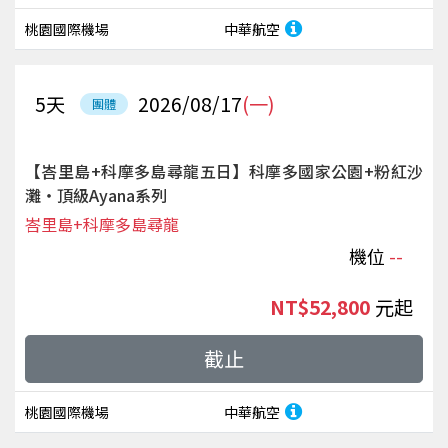
桃園國際機場
中華航空
5
天
2026/08/17
(一)
團體
【峇里島+科摩多島尋龍五日】科摩多國家公園+粉紅沙
灘‧頂級Ayana系列
峇里島+科摩多島尋龍
機位
--
NT$52,800
起
截止
桃園國際機場
中華航空