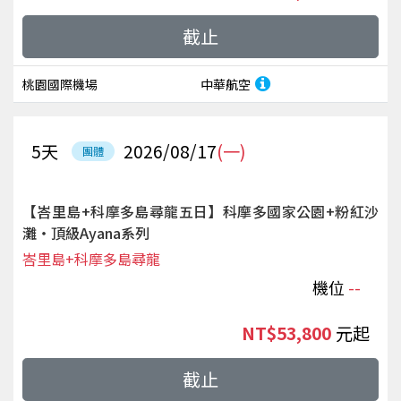
截止
桃園國際機場
中華航空
5
天
2026/08/17
(一)
團體
【峇里島+科摩多島尋龍五日】科摩多國家公園+粉紅沙
灘‧頂級Ayana系列
峇里島+科摩多島尋龍
機位
--
NT$53,800
起
截止