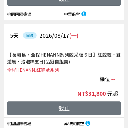
桃園國際機場
中華航空
5
天
2026/08/17
(一)
團體
【長灘島‧全程HENANN系列鯨采版５日】紅鯨號‧雙
遊艇‧泡泡趴五日(品冠自組團)
全程HENANN.紅鯨號系列
機位
--
NT$31,800
起
截止
桃園國際機場
菲律賓航空