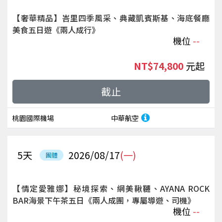
【奢華精品】峇里四季風采、典藏凱賓斯基、海底餐廳
美食五日遊《兩人成行》
機位
--
NT$74,800
起
截止
桃園國際機場
中華航空
5
天
2026/08/17
(一)
團體
【情定愛雅娜】秘境探索、網美鞦韆、AYANA ROCK
BAR海景下午茶五日《兩人成團，專屬導遊、司機》
機位
--