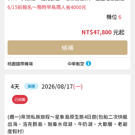
6/15前報名～限時早鳥兩人省4000元
機位
6
NT$47,800
起
候補
桃園國際機場
中華航空
4
天
2026/08/17
(一)
團體
已成團
(週一)帛琉私房旅程～星象島原生態4日遊(包船二次快艇
出海、洛克群島、無毒水母湖、牛奶湖、大斷層、老爺
度假村）