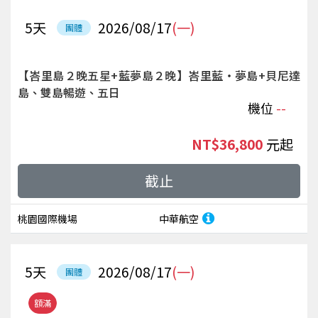
5
天
2026/08/17
(一)
團體
【峇里島２晚五星+藍夢島２晚】峇里藍‧夢島+貝尼達
島、雙島暢遊、五日
機位
--
NT$36,800
起
截止
桃園國際機場
中華航空
5
天
2026/08/17
(一)
團體
額滿