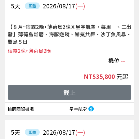
5
天
2026/08/17
(一)
團體
【８月~宿霧2晚+薄荷島2晚Ｘ星宇航空‧每周一、三出
發】薄荷島斷層、海豚遊蹤、鯨鯊共舞‧沙丁魚風暴‧
雙島５日
宿霧2晚+薄荷島2晚
機位
--
NT$35,800
起
截止
桃園國際機場
星宇航空
5
天
2026/08/17
(一)
團體