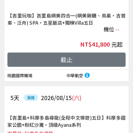
【峇里玩咖】峇里島網美四合一(網美鞦韆、鳥巢‧吉普
車、泛舟) SPA‧五星飯店+獨棟Villa五日
機位
--
NT$41,800
起
截止
桃園國際機場
中華航空
5
天
2026/08/15
(六)
團體
【峇里島+科摩多島尋龍(全程中文導遊)五日】科摩多國
家公園+粉紅沙灘‧頂級Ayana系列