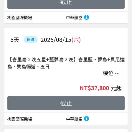
截止
桃園國際機場
中華航空
5
天
2026/08/15
(六)
團體
【峇里島２晚五星+藍夢島２晚】峇里藍‧夢島+貝尼達
島、雙島暢遊、五日
機位
--
NT$37,800
起
截止
桃園國際機場
中華航空