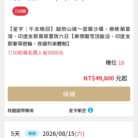
已成團
【星宇｜午去晚回】越戀山城～雲霧沙壩、療癒蘭夏
灣、印度支那風華重現六日【美憬閣穹頂飯店、印度支
那奢華遊輪、夜寢列車體驗】
7/30前報名兩人省3000元
機位
18
NT$49,800
起
候補
桃園國際機場
星宇航空
5
天
2026/08/15
(六)
團體