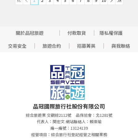
1
2
3
4
5
6
7
8
9
10
關於品冠旅遊
付款取貨
隱私權保護
交易安全
旅遊合約
招募菁英
與我聯絡
品冠國際旅行社股份有限公司
綜合旅遊業 交觀綜2112號
品保協會：北1281號
代表人：関宏文 網站聯絡人：賴崇瑜
編一編號：13124139
經營項目：綜合旅行社登記經營之相關業務