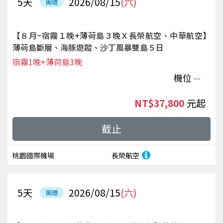
5
天
2026/08/15
(六)
團體
【８月~宿霧１晚+薄荷島３晚Ｘ長榮航空、中華航空】
薄荷島斷層、海豚遊蹤、沙丁風暴雙島５日
宿霧1晚+薄荷島3晚
機位
--
NT$37,800
起
截止
桃園國際機場
長榮航空
5
天
2026/08/15
(六)
團體