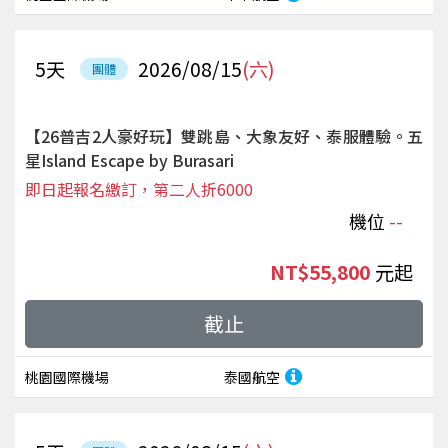
5
天
2026/08/15
(六)
團體
【26普吉2人豪好玩】雙跳島、大象友好、泰服體驗。五
星Island Escape by Burasari
即日起報名繳訂，第二人折6000
機位
--
NT$55,800
起
截止
桃園國際機場
泰國航空