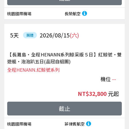
桃園國際機場
長榮航空
5
天
2026/08/15
(六)
團體
【長灘島‧全程HENANN系列鯨采版５日】紅鯨號‧雙
遊艇‧泡泡趴五日(品冠自組團)
全程HENANN.紅鯨號系列
機位
--
NT$32,800
起
截止
桃園國際機場
菲律賓航空