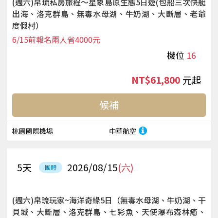
(週六)帛琉私房旅程～星象島原生態5日遊(包船三次快艇
出海、洛克群島、無毒水母湖、牛奶湖、大斷層、老爺
度假村）
6/15前報名兩人省4000元
機位
16
NT$61,800
起
候補
桃園國際機場
中華航空
5
天
2026/08/15
(六)
團體
(週六)帛琉玩家~海洋奇緣5日（無毒水母湖、牛奶湖、干
貝城、大斷層、洛克群島、七彩魚、天使瀑布森林癒、