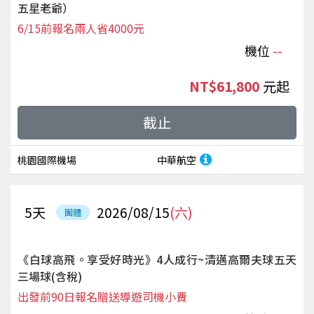
五星老爺）
6/15前報名兩人省4000元
機位
--
NT$61,800
起
截止
桃園國際機場
中華航空
5
天
2026/08/15
(六)
團體
《白球高飛。享受好時光》4人成行~清邁高爾夫球五天
三場球(含稅)
出發前90日報名贈送導遊司機小費