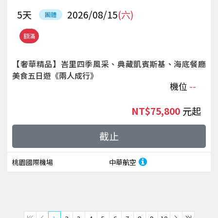
5
天
2026/08/15
(六)
團體
額滿
【奢華精品】峇里四季風采、典藏凱賓斯基、海底餐廳
美食五日遊《兩人成行》
機位
--
NT$75,800
起
截止
桃園國際機場
中華航空