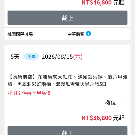
NT$46,800
起
截止
桃園國際機場
中華航空
5
天
2026/08/15
(六)
團體
【長榮航空】花漾馬來大紅花、遇見銀葉猴、麻六甲漫
旅．黑風洞彩虹階梯．浪漫瓜雪螢火蟲之旅5日
呼朋引伴再享早鳥價
機位
--
NT$36,800
起
截止