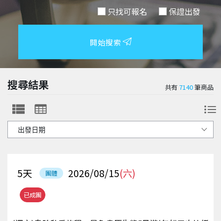
只找可報名
保證出發
開始搜索
搜尋結果
共有
7140
筆商品
5
天
2026/08/15
(六)
團體
已成團