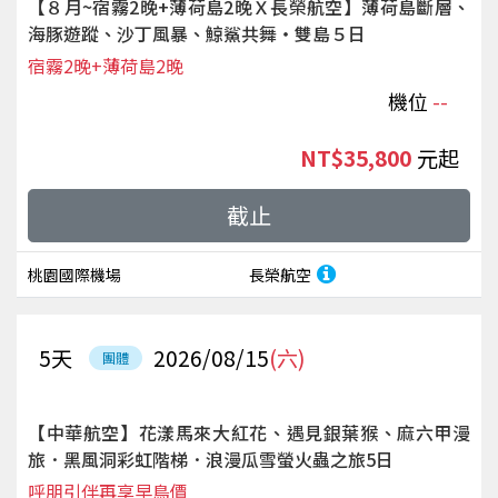
【８月~宿霧2晚+薄荷島2晚Ｘ長榮航空】薄荷島斷層、
海豚遊蹤、沙丁風暴、鯨鯊共舞‧雙島５日
宿霧2晚+薄荷島2晚
機位
--
NT$35,800
起
截止
桃園國際機場
長榮航空
5
天
2026/08/15
(六)
團體
【中華航空】花漾馬來大紅花、遇見銀葉猴、麻六甲漫
旅．黑風洞彩虹階梯．浪漫瓜雪螢火蟲之旅5日
呼朋引伴再享早鳥價