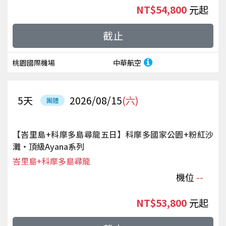
NT$54,800
起
截止
桃園國際機場
中華航空
5
天
2026/08/15
(六)
團體
【峇里島+科摩多島尋龍五日】科摩多國家公園+粉紅沙
灘‧頂級Ayana系列
峇里島+科摩多島尋龍
機位
--
NT$53,800
起