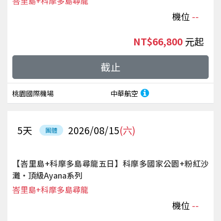
峇里島+科摩多島尋龍
機位
--
NT$66,800
起
截止
桃園國際機場
中華航空
5
天
2026/08/15
(六)
團體
【峇里島+科摩多島尋龍五日】科摩多國家公園+粉紅沙
灘‧頂級Ayana系列
峇里島+科摩多島尋龍
機位
--