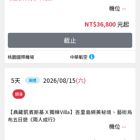
機位
--
NT$36,800
起
截止
桃園國際機場
中華航空
5
天
2026/08/15
(六)
團體
額滿
【典藏凱賓斯基Ｘ獨棟Villa】峇里島網美秘境、藝術烏
布五日遊《兩人成行》
機位
--