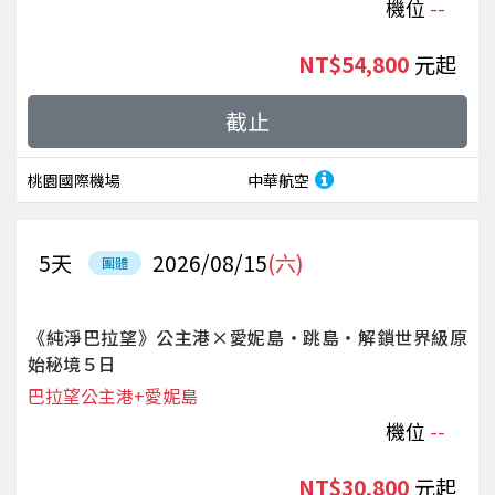
機位
--
NT$54,800
起
截止
桃園國際機場
中華航空
5
天
2026/08/15
(六)
團體
《純淨巴拉望》公主港×愛妮島‧跳島‧解鎖世界級原
始秘境５日
巴拉望公主港+愛妮島
機位
--
NT$30,800
起