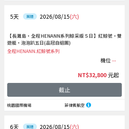
5
天
2026/08/15
(六)
團體
【長灘島‧全程HENANN系列鯨采版５日】紅鯨號‧雙
遊艇‧泡泡趴五日(品冠自組團)
全程HENANN.紅鯨號系列
機位
--
NT$32,800
起
截止
桃園國際機場
菲律賓航空
6
天
2026/08/15
(六)
團體