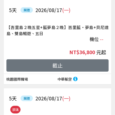
5
天
2026/08/17
(一)
團體
【峇里島２晚五星+藍夢島２晚】峇里藍‧夢島+貝尼達
島、雙島暢遊、五日
機位
--
NT$36,800
起
截止
桃園國際機場
中華航空
5
天
2026/08/17
(一)
團體
額滿