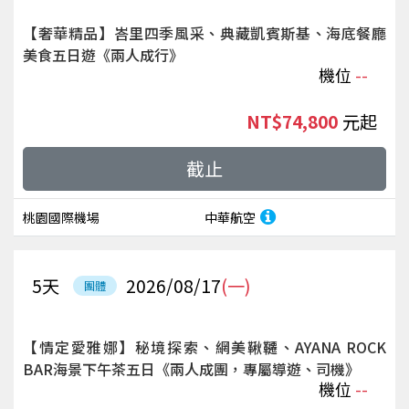
【奢華精品】峇里四季風采、典藏凱賓斯基、海底餐廳
美食五日遊《兩人成行》
機位
--
NT$74,800
起
截止
桃園國際機場
中華航空
5
天
2026/08/17
(一)
團體
【情定愛雅娜】秘境探索、網美鞦韆、AYANA ROCK
BAR海景下午茶五日《兩人成團，專屬導遊、司機》
機位
--