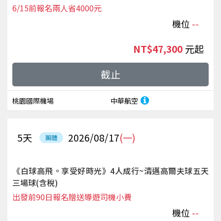
6/15前報名兩人省4000元
機位
--
NT$47,300
起
截止
桃園國際機場
中華航空
5
天
2026/08/17
(一)
團體
《白球高飛。享受好時光》4人成行~清邁高爾夫球五天
三場球(含稅)
出發前90日報名贈送導遊司機小費
機位
--