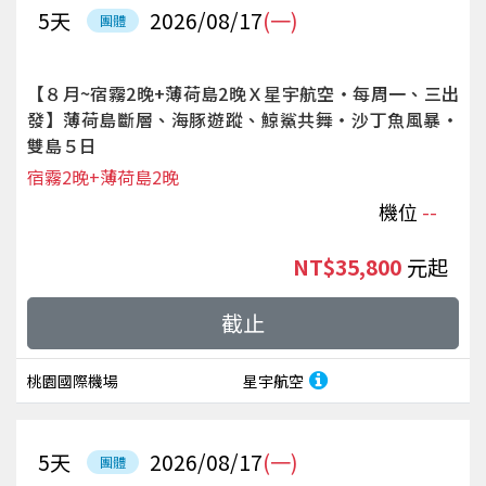
5
天
2026/08/17
(一)
團體
【８月~宿霧2晚+薄荷島2晚Ｘ星宇航空‧每周一、三出
發】薄荷島斷層、海豚遊蹤、鯨鯊共舞‧沙丁魚風暴‧
雙島５日
宿霧2晚+薄荷島2晚
機位
--
NT$35,800
起
截止
桃園國際機場
星宇航空
5
天
2026/08/17
(一)
團體