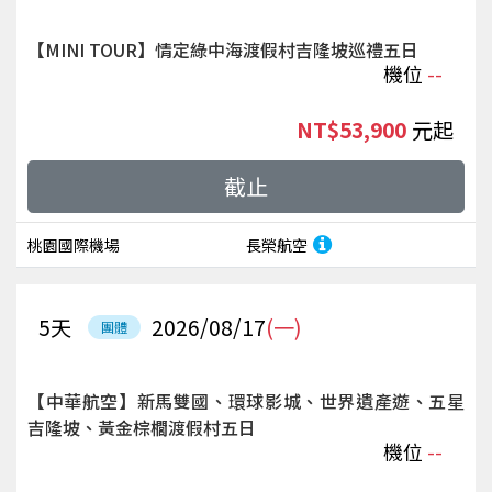
【MINI TOUR】情定綠中海渡假村吉隆坡巡禮五日
機位
--
NT$53,900
起
截止
桃園國際機場
長榮航空
5
天
2026/08/17
(一)
團體
【中華航空】新馬雙國、環球影城、世界遺產遊、五星
吉隆坡、黃金棕櫚渡假村五日
機位
--