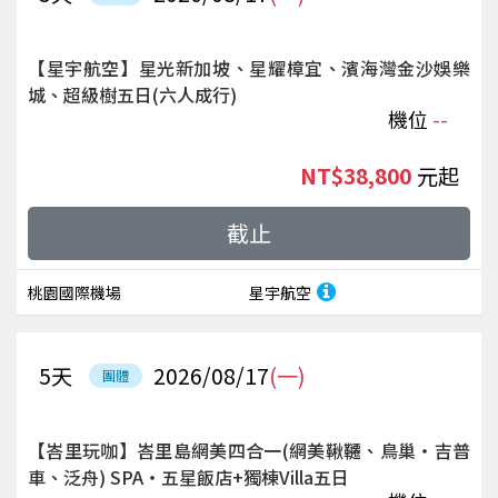
【星宇航空】星光新加坡、星耀樟宜、濱海灣金沙娛樂
城、超級樹五日(六人成行)
機位
--
NT$38,800
起
截止
桃園國際機場
星宇航空
5
天
2026/08/17
(一)
團體
【峇里玩咖】峇里島網美四合一(網美鞦韆、鳥巢‧吉普
車、泛舟) SPA‧五星飯店+獨棟Villa五日