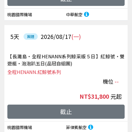
桃園國際機場
中華航空
5
天
2026/08/17
(一)
團體
【長灘島‧全程HENANN系列鯨采版５日】紅鯨號‧雙
遊艇‧泡泡趴五日(品冠自組團)
全程HENANN.紅鯨號系列
機位
--
NT$31,800
起
截止
桃園國際機場
菲律賓航空