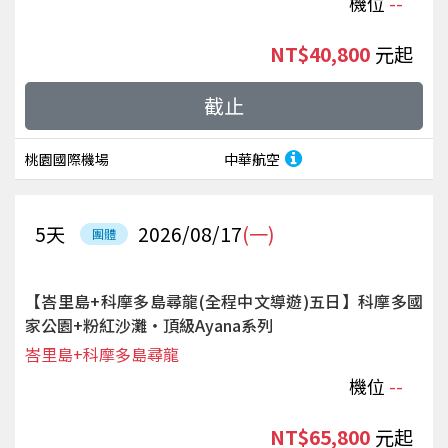
機位
--
NT$40,800
起
截止
桃園國際機場
中華航空
5
天
2026/08/17
(一)
團體
【峇里島+科摩多島尋龍(全程中文導遊)五日】科摩多國
家公園+粉紅沙灘‧頂級Ayana系列
峇里島+科摩多島尋龍
機位
--
NT$65,800
起