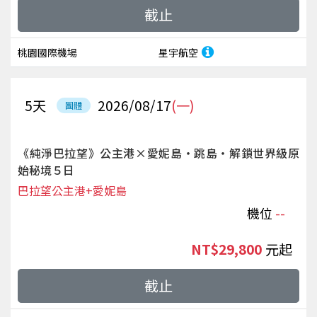
截止
桃園國際機場
星宇航空
5
天
2026/08/17
(一)
團體
《純淨巴拉望》公主港×愛妮島‧跳島‧解鎖世界級原
始秘境５日
巴拉望公主港+愛妮島
機位
--
NT$29,800
起
截止