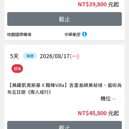
NT$39,800
起
截止
桃園國際機場
中華航空
5
天
2026/08/17
(一)
團體
額滿
【典藏凱賓斯基Ｘ獨棟Villa】峇里島網美秘境、藝術烏
布五日遊《兩人成行》
機位
--
NT$45,800
起
截止