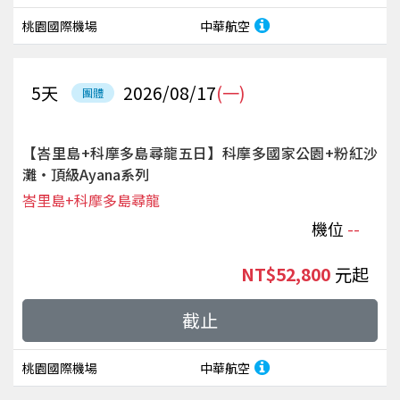
桃園國際機場
中華航空
5
天
2026/08/17
(一)
團體
【峇里島+科摩多島尋龍五日】科摩多國家公園+粉紅沙
灘‧頂級Ayana系列
峇里島+科摩多島尋龍
機位
--
NT$52,800
起
截止
桃園國際機場
中華航空