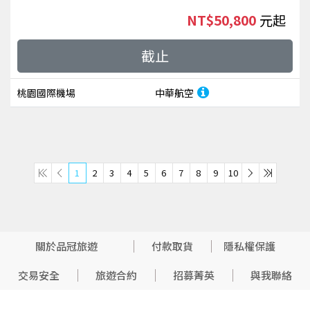
NT$50,800
起
截止
桃園國際機場
中華航空
1
2
3
4
5
6
7
8
9
10
關於品冠旅遊
付款取貨
隱私權保護
交易安全
旅遊合約
招募菁英
與我聯絡