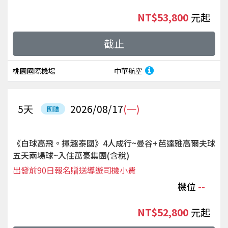
NT$53,800
起
截止
桃園國際機場
中華航空
5
天
2026/08/17
(一)
團體
《白球高飛。揮趣泰國》4人成行~曼谷+芭達雅高爾夫球
五天兩場球~入住萬豪集團(含稅)
出發前90日報名贈送導遊司機小費
機位
--
NT$52,800
起