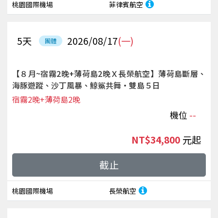
桃園國際機場
菲律賓航空
5
天
2026/08/17
(一)
團體
【８月~宿霧2晚+薄荷島2晚Ｘ長榮航空】薄荷島斷層、
海豚遊蹤、沙丁風暴、鯨鯊共舞‧雙島５日
宿霧2晚+薄荷島2晚
機位
--
NT$34,800
起
截止
桃園國際機場
長榮航空