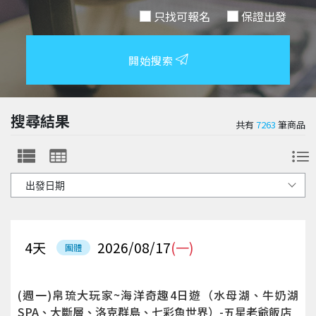
只找可報名
保證出發
開始搜索
搜尋結果
共有
7263
筆商品
4
天
2026/08/17
(一)
團體
(週一)帛琉大玩家~海洋奇趣4日遊（水母湖、牛奶湖
SPA、大斷層、洛克群島、七彩魚世界）-五星老爺飯店