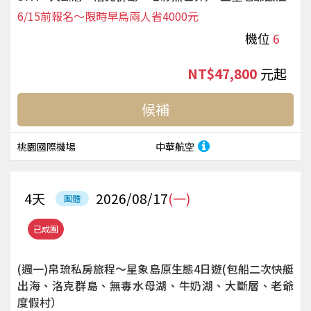
6/15前報名～限時早鳥兩人省4000元
機位
6
NT$47,800
起
候補
桃園國際機場
中華航空
4
天
2026/08/17
(一)
團體
已成團
(週一)帛琉私房旅程～星象島原生態4日遊(包船二次快艇
出海、洛克群島、無毒水母湖、牛奶湖、大斷層、老爺
度假村）