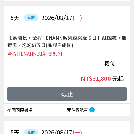
5
天
2026/08/17
(一)
團體
【長灘島‧全程HENANN系列鯨采版５日】紅鯨號‧雙
遊艇‧泡泡趴五日(品冠自組團)
全程HENANN.紅鯨號系列
機位
--
NT$31,800
起
截止
桃園國際機場
菲律賓航空
5
天
2026/08/17
(一)
團體