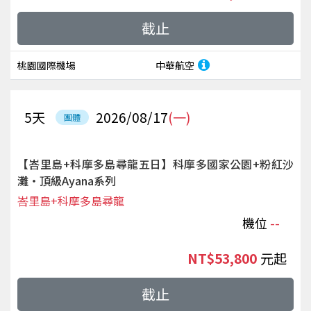
截止
桃園國際機場
中華航空
5
天
2026/08/17
(一)
團體
【峇里島+科摩多島尋龍五日】科摩多國家公園+粉紅沙
灘‧頂級Ayana系列
峇里島+科摩多島尋龍
機位
--
NT$53,800
起
截止