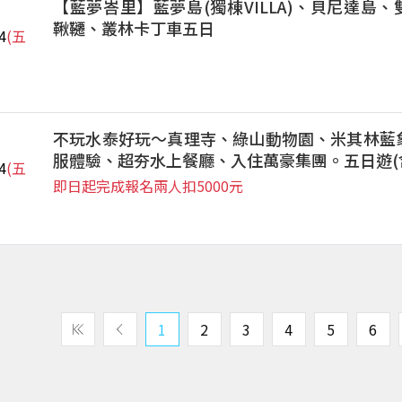
【藍夢峇里】藍夢島(獨棟VILLA)、貝尼達島
鞦韆、叢林卡丁車五日
4
(五
不玩水泰好玩～真理寺、綠山動物園、米其林藍
服體驗、超夯水上餐廳、入住萬豪集團。五日遊(
4
(五
即日起完成報名兩人扣5000元
1
2
3
4
5
6