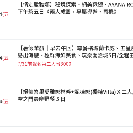
【情定愛雅娜】秘境探索、網美鞦韆、AYANA ROC
下午茶五日《兩人成團，專屬導遊、司機》
4
(五
【暑假華航｜早去午回】尊爵檳城蘭卡威、五星
島出海遊、極鮮海鮮美食、玩樂喬治城5日/全程
4
(五
7/31前報名第二人省3000
【絕美峇里愛雅娜林畔+妮哇娜(獨棟Villa)Ｘ二人
空之門晨曦野餐 5 日
4
(五