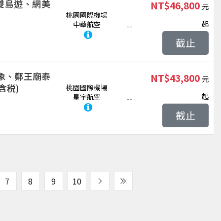
、雙島遊、網美
NT$46,800
桃園國際機場
起
中華航空
--
截止
象、鄭王廟泰
NT$43,800
含税)
桃園國際機場
起
星宇航空
--
截止
7
8
9
10