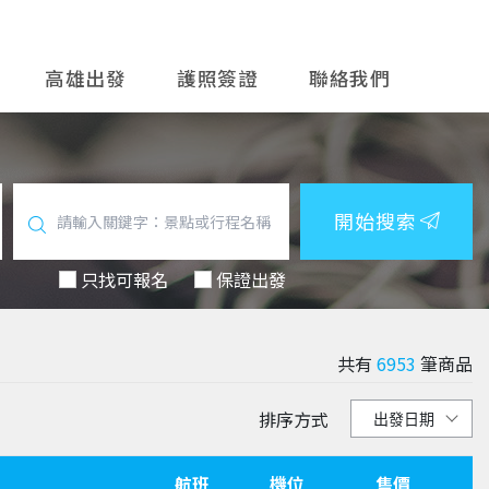
高雄出發
護照簽證
聯絡我們
開始搜索
只找可報名
保證出發
共有
6953
筆商品
排序方式
航班
機位
售價