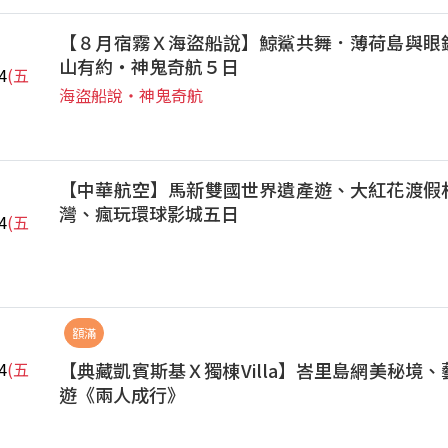
【８月宿霧Ｘ海盜船說】鯨鯊共舞．薄荷島與眼
山有約‧神鬼奇航５日
4
(五
海盜船說‧神鬼奇航
【中華航空】馬新雙國世界遺產遊、大紅花渡假
灣、瘋玩環球影城五日
4
(五
額滿
【典藏凱賓斯基Ｘ獨棟Villa】峇里島網美秘境
4
(五
遊《兩人成行》