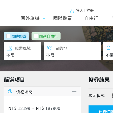
登入∣註冊
國外旅遊
國外旅
國際機票
自由行
遊
團體旅遊
團體自由行
旅遊區域
目的地
篩選項目
搜尋結果
價格區間
顯示模式
NT$
~
NT$
出發日