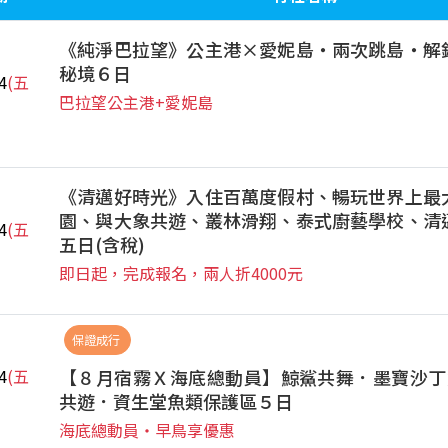
《純淨巴拉望》公主港×愛妮島‧兩次跳島‧解
秘境６日
4
(五
巴拉望公主港+愛妮島
《清邁好時光》入住百萬度假村、暢玩世界上最
園、與大象共遊、叢林滑翔、泰式廚藝學校、清
4
(五
五日(含稅)
即日起，完成報名，兩人折4000元
保證成行
【８月宿霧Ｘ海底總動員】鯨鯊共舞．墨寶沙丁
4
(五
共遊．資生堂魚類保護區５日
海底總動員‧早鳥享優惠