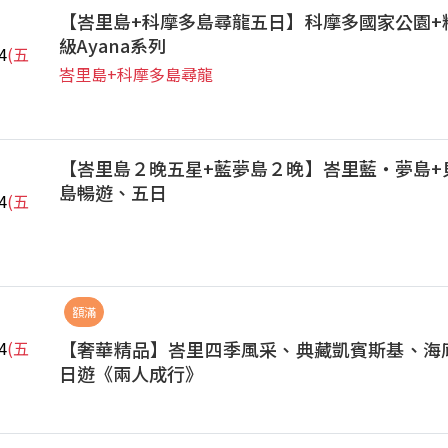
【峇里島+科摩多島尋龍五日】科摩多國家公園+
級Ayana系列
4
(五
峇里島+科摩多島尋龍
【峇里島２晚五星+藍夢島２晚】峇里藍‧夢島+
島暢遊、五日
4
(五
額滿
【奢華精品】峇里四季風采、典藏凱賓斯基、海
4
(五
日遊《兩人成行》