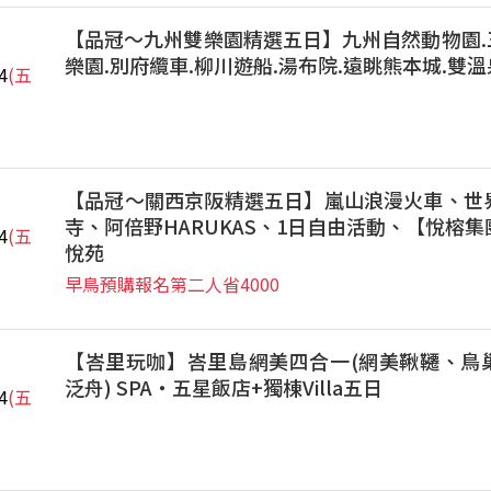
【品冠～九州雙樂園精選五日】九州自然動物園.三
樂園.別府纜車.柳川遊船.湯布院.遠眺熊本城.雙溫
4
(五
【品冠～關西京阪精選五日】嵐山浪漫火車、世
寺、阿倍野HARUKAS、1日自由活動、【悅榕
4
(五
悅苑
早鳥預購報名第二人省4000
【峇里玩咖】峇里島網美四合一(網美鞦韆、鳥
泛舟) SPA‧五星飯店+獨棟Villa五日
4
(五