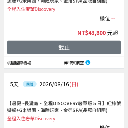
遊艇+G米樂園‧海陸玩家、金箔SPA(品冠自組團)
全程入住奢華Discovery
機位
--
NT$43,800
起
截止
桃園國際機場
菲律賓航空
5
天
2026/08/16
(日)
團體
【暑假~長灘島‧全程DISCOVERY奢華版５日】紅鯨號
遊艇+G米樂園‧海陸玩家、金箔SPA(品冠自組團)
全程入住奢華Discovery
機位
--