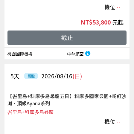
機位
--
NT$53,800
起
截止
桃園國際機場
中華航空
5
天
2026/08/16
(日)
團體
【峇里島+科摩多島尋龍五日】科摩多國家公園+粉紅沙
灘‧頂級Ayana系列
峇里島+科摩多島尋龍
機位
--