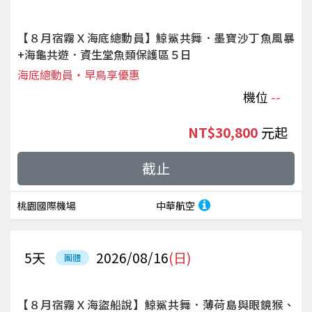
【８月宿霧Ｘ海底總動員】鯨鯊共舞．墨寶沙丁魚風暴
+海龜共遊．資生堂魚類保護區５日
海底總動員‧早鳥享優惠
機位
--
NT$30,800
起
截止
桃園國際機場
中華航空
5
天
2026/08/16
(日)
團體
【８月宿霧Ｘ海盜船說】鯨鯊共舞．薄荷島與眼鏡猴、