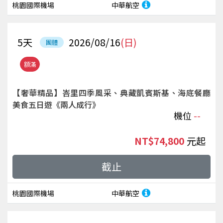
桃園國際機場
中華航空
5
天
2026/08/16
(日)
團體
額滿
【奢華精品】峇里四季風采、典藏凱賓斯基、海底餐廳
美食五日遊《兩人成行》
機位
--
NT$74,800
起
截止
桃園國際機場
中華航空