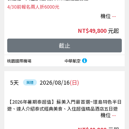
4/30前報名兩人折6000元
機位
--
NT$49,800
起
截止
桃園國際機場
中華航空
5
天
2026/08/16
(日)
團體
【2026年暑期泰超值】蘇美入門最首選~環島特色半日
遊、達人介紹泰式經典美食、入住超值精品酒店五日遊
機位
--