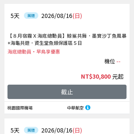
5
天
2026/08/16
(日)
團體
【８月宿霧Ｘ海底總動員】鯨鯊共舞．墨寶沙丁魚風暴
+海龜共遊．資生堂魚類保護區５日
海底總動員‧早鳥享優惠
機位
--
NT$30,800
起
截止
桃園國際機場
中華航空
5
天
2026/08/16
(日)
團體