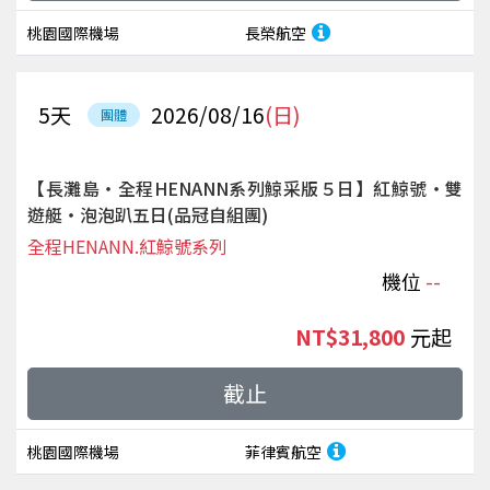
桃園國際機場
長榮航空
5
天
2026/08/16
(日)
團體
【長灘島‧全程HENANN系列鯨采版５日】紅鯨號‧雙
遊艇‧泡泡趴五日(品冠自組團)
全程HENANN.紅鯨號系列
機位
--
NT$31,800
起
截止
桃園國際機場
菲律賓航空