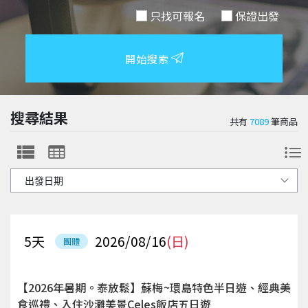
只找可報名
保證出發
開始搜索
搜尋結果
共有
7089
筆商品
5
天
2026/08/16
(日)
團體
【2026年暑期。泰放鬆】蘇梅~環島特色半日遊、經典美
食巡禮、入住沙灘美景Celes飯店五日遊