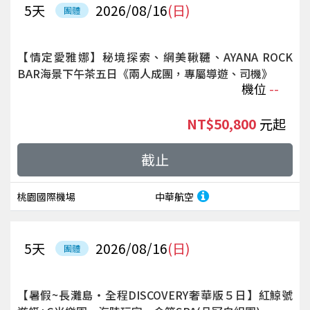
5
天
2026/08/16
(日)
團體
【情定愛雅娜】秘境探索、網美鞦韆、AYANA ROCK
BAR海景下午茶五日《兩人成團，專屬導遊、司機》
機位
--
NT$50,800
起
截止
桃園國際機場
中華航空
5
天
2026/08/16
(日)
團體
【暑假~長灘島‧全程DISCOVERY奢華版５日】紅鯨號