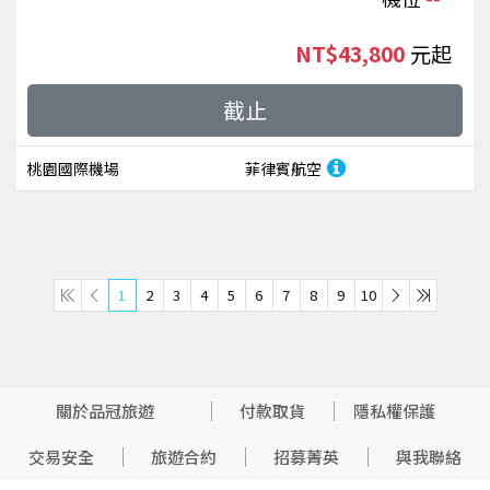
NT$43,800
起
截止
桃園國際機場
菲律賓航空
1
2
3
4
5
6
7
8
9
10
關於品冠旅遊
付款取貨
隱私權保護
交易安全
旅遊合約
招募菁英
與我聯絡