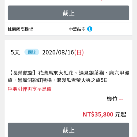
截止
桃園國際機場
中華航空
5
天
2026/08/16
(日)
團體
【長榮航空】花漾馬來大紅花、遇見銀葉猴、麻六甲漫
旅．黑風洞彩虹階梯．浪漫瓜雪螢火蟲之旅5日
呼朋引伴再享早鳥價
機位
--
NT$35,800
起
截止