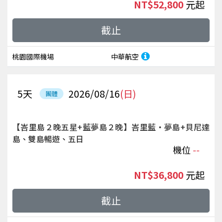
NT$52,800
起
截止
桃園國際機場
中華航空
5
天
2026/08/16
(日)
團體
【峇里島２晚五星+藍夢島２晚】峇里藍‧夢島+貝尼達
島、雙島暢遊、五日
機位
--
NT$36,800
起
截止