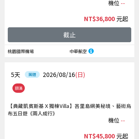
機位
--
NT$36,800
起
截止
桃園國際機場
中華航空
5
天
2026/08/16
(日)
團體
額滿
【典藏凱賓斯基Ｘ獨棟Villa】峇里島網美秘境、藝術烏
布五日遊《兩人成行》
機位
--
NT$45,800
起