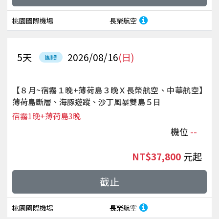
桃園國際機場
長榮航空
5
天
2026/08/16
(日)
團體
【８月~宿霧１晚+薄荷島３晚Ｘ長榮航空、中華航空】
薄荷島斷層、海豚遊蹤、沙丁風暴雙島５日
宿霧1晚+薄荷島3晚
機位
--
NT$37,800
起
截止
桃園國際機場
長榮航空