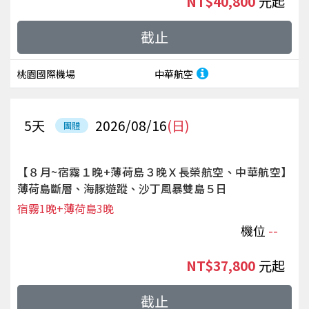
NT$40,800
起
截止
桃園國際機場
中華航空
5
天
2026/08/16
(日)
團體
【８月~宿霧１晚+薄荷島３晚Ｘ長榮航空、中華航空】
薄荷島斷層、海豚遊蹤、沙丁風暴雙島５日
宿霧1晚+薄荷島3晚
機位
--
NT$37,800
起
截止