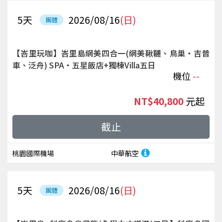
5
天
2026/08/16
(日)
團體
【峇里玩咖】峇里島網美四合一(網美鞦韆、鳥巢‧吉普
車、泛舟) SPA‧五星飯店+獨棟Villa五日
機位
--
NT$40,800
起
截止
桃園國際機場
中華航空
5
天
2026/08/16
(日)
團體