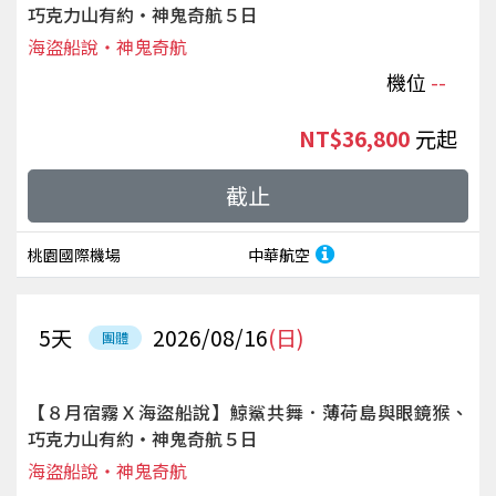
巧克力山有約‧神鬼奇航５日
海盜船說‧神鬼奇航
機位
--
NT$36,800
起
截止
桃園國際機場
中華航空
5
天
2026/08/16
(日)
團體
【８月宿霧Ｘ海盜船說】鯨鯊共舞．薄荷島與眼鏡猴、
巧克力山有約‧神鬼奇航５日
海盜船說‧神鬼奇航