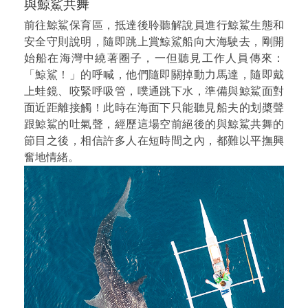
與鯨鯊共舞
前往鯨鯊保育區，抵達後聆聽解說員進行鯨鯊生態和
安全守則說明，隨即跳上賞鯨鯊船向大海駛去，剛開
始船在海灣中繞著圈子，一但聽見工作人員傳來：
「鯨鯊！」的呼喊，他們隨即關掉動力馬達，隨即戴
上蛙鏡、咬緊呼吸管，噗通跳下水，準備與鯨鯊面對
面近距離接觸！此時在海面下只能聽見船夫的划槳聲
跟鯨鯊的吐氣聲，經歷這場空前絕後的與鯨鯊共舞的
節目之後，相信許多人在短時間之內，都難以平撫興
奮地情緒。