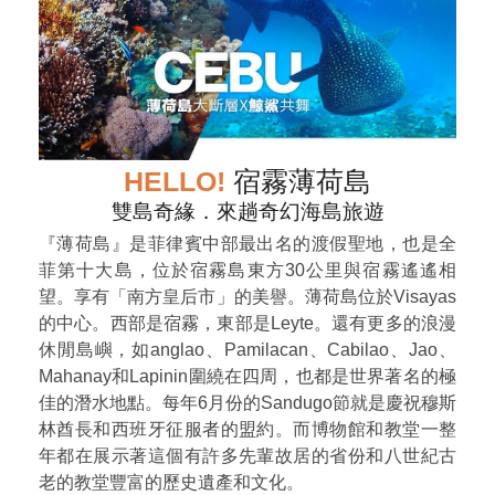
HELLO!
宿霧薄荷島
雙島奇緣．來趟奇幻海島旅遊
『薄荷島』是菲律賓中部最出名的渡假聖地，也是全
菲第十大島，位於宿霧島東方30公里與宿霧遙遙相
望。享有「南方皇后市」的美譽。薄荷島位於Visayas
的中心。西部是宿霧，東部是Leyte。還有更多的浪漫
休閒島嶼，如anglao、Pamilacan、Cabilao、Jao、
Mahanay和Lapinin圍繞在四周，也都是世界著名的極
佳的潛水地點。每年6月份的Sandugo節就是慶祝穆斯
林酋長和西班牙征服者的盟約。而博物館和教堂一整
年都在展示著這個有許多先輩故居的省份和八世紀古
老的教堂豐富的歷史遺產和文化。