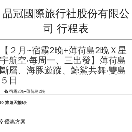
品冠國際旅行社股份有限公
司 行程表
【２月~宿霧2晚+薄荷島2晚Ｘ星
宇航空‧每周一、三出發】薄荷島
斷層、海豚遊蹤、鯨鯊共舞‧雙島
５日
宿霧2晚+薄荷島2晚
旅遊天數：
5天4夜
優惠方案