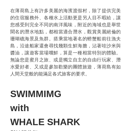
在薄荷島上有許多美麗的海濱渡假村，除了提供完美
的住宿服務外、各種水上活動更是另人目不暇給，讓
您感受到完全不同的南洋風味，附近的海域也是舉世
聞名的潛水地點，都相當適合潛水，觀賞美麗絕倫的
珊瑚礁海景及魚群。搭乘當地著名的螃蟹船前往漁夫
島，沿途船家還會尋找幾顆生鮮海膽，沾著哇沙米與
醬油，讓遊客當場嚐鮮，算是一種相當特別的體驗。
無論您是蜜月之旅、或是獨立自主的自由行玩家、潛
水愛好者、又或是參加歡樂的團體旅遊，薄荷島有如
人間天堂般的能滿足各式旅客的要求。
SWIMMIMG
with
WHALE SHARK