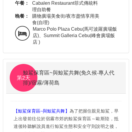
午餐：
Cabalen Restaurant菲式傳統料
理自助餐
晚餐：
購物廣場美食街/夜市盡情享用美
食(自理)
Marco Polo Plaza Cebu(馬可波羅廣場飯
店)、Summit Galleria Cebu(峰會廣場飯
店 )
鯨鯊保育區~與鯨鯊共舞(免久候‧專人代
第2天
排)/宿霧/薄荷島
【鯨鯊保育區~與鯨鯊共舞】
為了把握住親見鯨鯊，早
上出發前往位於宿霧市郊的鯨鯊保育區～歐斯陸，抵
達後聆聽解說員進行鯨鯊生態和安全守則說明之後，