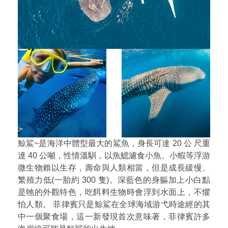
鯨鯊~是海洋中體型最大的鯊魚，身長可達 20 公 尺重
達 40 公噸，性情溫馴，以魚鰓濾食小魚、小蝦等浮游
微生物賴以生存，壽命與人類相當，但是成長緩慢、
繁殖力低(一胎約 300 隻)。深藍色的身軀加上小白點
是牠的外觀特色，吃餌料生物時會浮到水面上，不懼
怕人類。 菲律賓只是鯨鯊在全球海域游弋時途經的其
中一個聚食場，這一新發現首次意味著，菲律賓許多