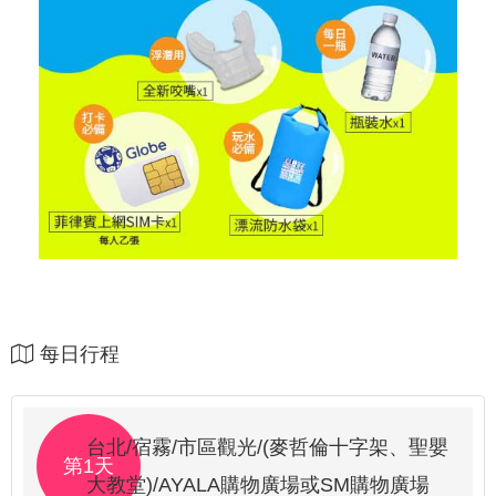
每日行程
台北/宿霧/市區觀光/(麥哲倫十字架、聖嬰
第1天
大教堂)/AYALA購物廣場或SM購物廣場