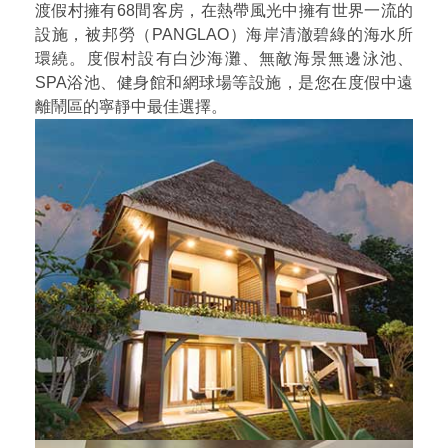
渡假村擁有68間客房，在熱帶風光中擁有世界一流的
設施，被邦勞（PANGLAO）海岸清澈碧綠的海水所
環繞。度假村設有白沙海灘、無敵海景無邊泳池、
SPA浴池、健身館和網球場等設施，是您在度假中遠
離鬧區的寧靜中最佳選擇。