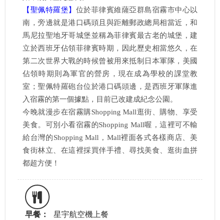
【聖佩特羅堡】
位於菲律賓維薩亞群島宿霧市中心以
南，旁邊就是港口碼頭且與距離郵政總局相當近，和
馬尼拉聖地牙哥城堡並稱為菲律賓最古老的城堡，建
立於西班牙佔領菲律賓時期，因此歷史相當悠久，在
第二次世界大戰的時候曾被用來抵制日本軍隊，美國
佔領時期則為軍官的營房，現在成為學校的課堂教
室；聖佩特羅砲台位於港口碼頭邊，是西班牙軍隊進
入宿霧的第一個據點，目前已改建成紀念公園。
今晚就漫步在宿霧購Shopping Mall逛街、購物、享受
美食。可別小看宿霧的Shopping Mall喔，這裡可不輸
給台灣的Shopping Mall，Mall裡面各式各樣商店、美
食街林立、在這裡採買伴手禮、尋找美食、逛街血拼
都超方便！
早餐：
星宇航空機上餐