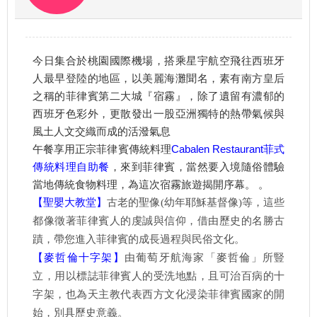
今日集合於桃園國際機場，搭乘星宇航空飛往西班牙
人最早登陸的地區，以美麗海灘聞名，素有南方皇后
之稱的菲律賓第二大城『宿霧』，除了遺留有濃郁的
西班牙色彩外，更散發出一股亞洲獨特的熱帶氣候與
風土人文交織而成的活潑氣息
午餐享用正宗菲律賓傳統料理
Cabalen Restaurant菲式
傳統料理自助餐
，來到菲律賓，當然要入境隨俗體驗
當地傳統食物料理，為這次宿霧旅遊揭開序幕。 。
【聖嬰大教堂】
古老的聖像(幼年耶穌基督像)等，這些
都像徵著菲律賓人的虔誠與信仰，借由歷史的名勝古
蹟，帶您進入菲律賓的成長過程與民俗文化。
【麥哲倫十字架】
由葡萄牙航海家「麥哲倫」所豎
立，用以標誌菲律賓人的受洗地點，且可治百病的十
字架，也為天主教代表西方文化浸染菲律賓國家的開
始，別具歷史意義。