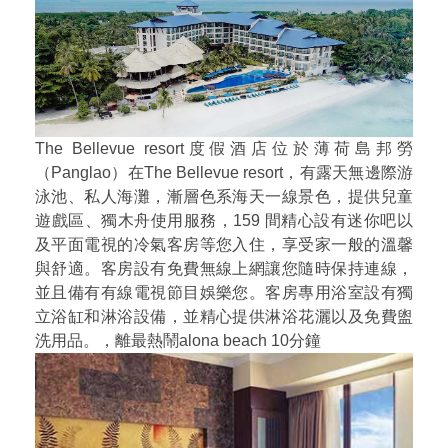
The Bellevue resort度假酒店位於薄荷島邦勞
（Panglao）在The Bellevue resort，有露天無邊際游
泳池、私人海灘，漸層色系海天一線景色，提供兒童
遊戲區、獨木舟使用服務，159 間精心設有迷你吧以
及平面電視的冷氣客房等您入住，享受家一般的溫馨
與舒適。客房設有免費無線上網讓您隨時保持連線，
並且備有有線電視節目娛樂您。客房專用浴室設有獨
立浴缸和淋浴設備，並精心提供淋浴花灑以及免費盥
洗用品。，離最熱鬧alona beach 10分鐘