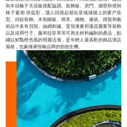
和木頭椽子天花板搭配協調。裝飾板、房門、牆壁和燈與
格子窗相 得益彰，讓人回憶起順化皇城城牆上的窗戶造
型。回紋裝飾、木制鑲板、燈具、織物、傢俱、燈籠和藝
術品中多有貝殼、絲綢刺繡、蛋殼漆畫和蓮花圖案等裝飾
以及採用竹子、藤和拉菲草等可再生材料編制的產品，點
綴以鮮豔橙色風的明麗活潑，是年輕人最喜歡的精品酒店
風格，也象徵著悅椿品牌的勃勃生機。