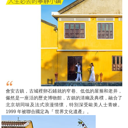
會安古鎮，古城裡卵石鋪就的窄巷、低低的屋簷和老井，
儼然是一座活的歷史博物館，古鎮的清幽及典樸，融合了
北京胡同味及法式浪漫情懷，特別深受歐美人士青睞。
1999 年被聯合國定為『 世界文化遺產』。