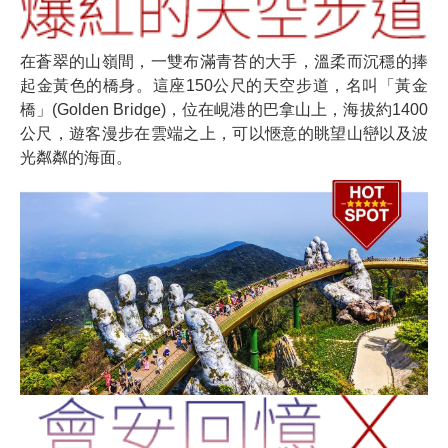
在蒼翠的山嶺間，一雙布滿青苔的大手，溫柔而沉穩的捧
起金黃色的橋身。這座150公尺的天空步道，名叫「黃金
橋」(Golden Bridge)，位在峴港的巴拿山上，海拔約1400
公尺，遊客漫步在雲端之上，可以愜意的眺望山巒以及波
光粼粼的海面。