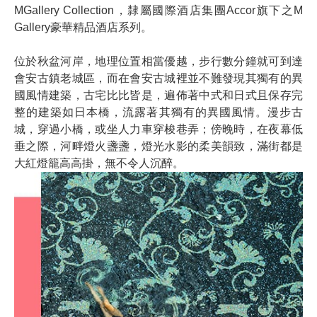
MGallery Collection，隸屬國際酒店集團Accor旗下之M
Gallery豪華精品酒店系列。
位於秋盆河岸，地理位置相當優越，步行數分鐘就可到達
會安古鎮老城區，而在會安古城裡並不難發現其獨有的異
國風情建築，古宅比比皆是，遍佈著中式和日式且保存完
整的建築如日本橋，流露著其獨有的異國風情。漫步古
城，穿過小橋，或坐人力車穿梭巷弄；傍晚時，在夜幕低
垂之際，河畔燈火盞盞，燈光水影的柔美韻致，滿街都是
大紅燈籠高高掛，無不令人沉醉。