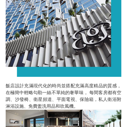
飯店設計充滿現代化的時尚並搭配充滿高度精品的質感，
在極簡中輕略勾勒一絲不單純的奢華味， 每間客房都有空
調、沙發椅、衛星頻道、平面電視、保險箱，私人衛浴附
淋浴設施、免費盥洗用品和吹風機。