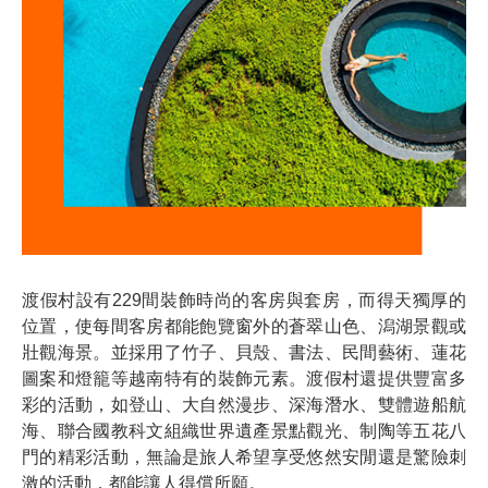
渡假村設有229間裝飾時尚的客房與套房，而得天獨厚的
位置，使每間客房都能飽覽窗外的蒼翠山色、潟湖景觀或
壯觀海景。並採用了竹子、貝殼、書法、民間藝術、蓮花
圖案和燈籠等越南特有的裝飾元素。渡假村還提供豐富多
彩的活動，如登山、大自然漫步、深海潛水、雙體遊船航
海、聯合國教科文組織世界遺產景點觀光、制陶等五花八
門的精彩活動，無論是旅人希望享受悠然安閒還是驚險刺
激的活動，都能讓人得償所願。