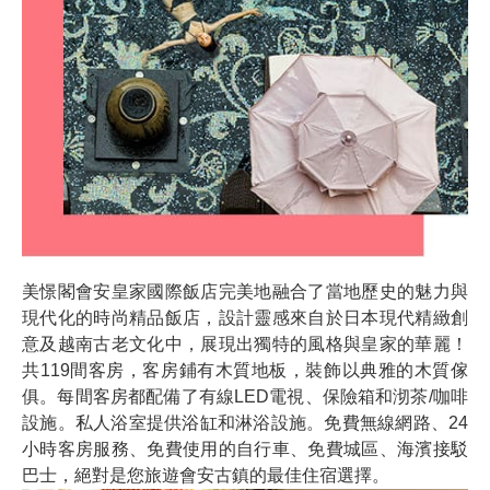
美憬閣會安皇家國際飯店完美地融合了當地歷史的魅力與
現代化的時尚精品飯店，設計靈感來自於日本現代精緻創
意及越南古老文化中，展現出獨特的風格與皇家的華麗！
共119間客房，客房鋪有木質地板，裝飾以典雅的木質傢
俱。每間客房都配備了有線LED電視、保險箱和沏茶/咖啡
設施。私人浴室提供浴缸和淋浴設施。免費無線網路、24
小時客房服務、免費使用的自行車、免費城區、海濱接駁
巴士，絕對是您旅遊會安古鎮的最佳住宿選擇。