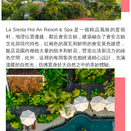
La Siesta Hoi An Resort & Spa 是一個精品風格的度假
村，地理位置優越，鄰近會安古鎮，建築融合了會安古鎮
文化與現代特色，紅褐色的屋瓦和鮮明的會安黃色牆壁，
飯店花園內種植大量的樹木和鮮花，營造出清新活力的綠
色空間，此外，這裡的每間客房也都經過精心設計，充滿
溫暖的自然光，彷彿置身於大自然之中的美妙體驗。