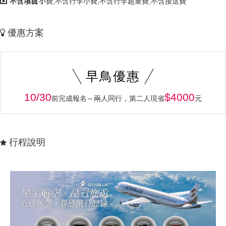
不含項目：
不含小費,不含行李小費,不含行李超重費,不含接送費
優惠方案
早鳥優惠
10/30
$4000
前完成報名～兩人同行，第二人現省
元
行程說明