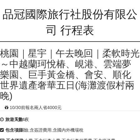
品冠國際旅行社股份有限公
司 行程表
桃園｜星宇｜午去晚回｜柔軟時光
～中越蘭珂悅椿、峴港、雲端夢
樂園、巨手黃金橋、會安、順化
世界遺產奢華五日(海灘渡假村兩
晚)
10/30前報名兩人省4000元
旅遊天數：
5天4夜
包含項目：
含團險,含簽證費用,含國內外機場稅