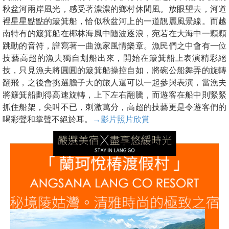
秋盆河兩岸風光，感受著濃濃的鄉村休閒風。放眼望去，河道
裡星星點點的簸箕船，恰似秋盆河上的一道靚麗風景線。而越
南特有的簸箕船在椰林海風中隨波逐浪，宛若在大海中一顆顆
跳動的音符，譜寫著一曲漁家風情樂章。漁民們之中會有一位
技藝高超的漁夫獨自划船出來，開始在簸箕船上表演精彩絕
技，只見漁夫將圓圓的簸箕船操控自如，將碗公船舞弄的旋轉
翻飛，之後會挑選膽子大的旅人還可以一起參與表演，當漁夫
將簸箕船劃得高速旋轉，上下左右翻騰，而遊客在船中則緊緊
抓住船架，尖叫不已，刺激萬分，高超的技藝更是令遊客們的
喝彩聲和掌聲不絕於耳。
→影片照片欣賞