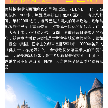
位於越南峴港西面約45公里的巴拿山（Ba Na Hills），高
海拔約1,500米，氣溫長年較山下低6℃至8℃，清涼又舒
適。早於20世紀初，這裏已是法國人的避暑勝地，近年當
地政府將巴拿山重新發展，打造成一個休閒度假區，在山
上大興土木，不但建大佛、寺廟，還重修昔日法國人的酒
窖，闢建室內機動遊樂場及大型空中城堡度假村等，儼如
一個空中樂園。巴拿山的纜車長度5801米，2009年被列入
《健力士世界紀錄》的「全球最長及落差最大的單纜吊
車」，總長約5,042米，是世界紀錄最長保持者，山腳下可
以乘坐纜車到達山頂，能在一天之內感受到四季的獨特感
受。