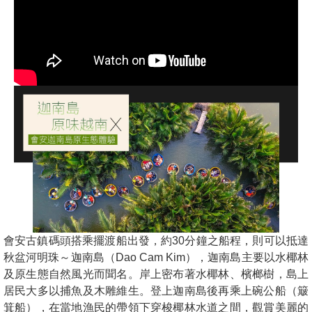
會安古鎮碼頭搭乘擺渡船出發，約30分鐘之船程，則可以抵達
秋盆河明珠～迦南島（Dao Cam Kim），迦南島主要以水椰林
及原生態自然風光而聞名。岸上密布著水椰林、檳榔樹，島上
居民大多以捕魚及木雕維生。登上迦南島後再乘上碗公船（簸
箕船），在當地漁民的帶領下穿梭椰林水道之間，觀賞美麗的