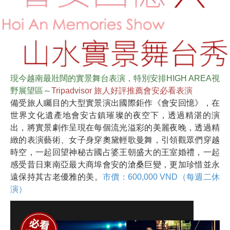
現今越南最壯闊的實景舞台表演，特別安排HIGH AREA視
野展望區～
Tripadvisor 旅人好評推薦會安必看表演
備受旅人矚目的大型實景演出國際鉅作《會安回憶》，在
世界文化遺產地會安古鎮璀璨的夜空下，透過精湛的演
出，將實景劇作呈現在每個流光溢彩的美麗夜晚，透過精
緻的表演藝術、女子身穿奧黛輕歌曼舞，引領觀眾們穿越
時空，一起回望神秘古國占婆王朝盛大的王室婚禮，一起
感受昔日東南亞最大商埠會安的滄桑巨變，更加珍惜並永
遠保持其古老優雅的美。
市價：600,000 VND（每週二休
演）