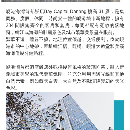
峴港海灣首都飯店Bay Capital Danang 樓高 31 層，是集
商務、度假、休閒、時尚於一體的峴港城市新地標，擁有
284 間設施齊全的客房和套房，每間都配有寬敞的落地
窗，韓江或海灘的壯麗景色及城市繁華美景盡在眼前。
繁華不遠，喧囂不擾。地理位置優越，交通便利，位於峴
港市的中心地帶，距離韓江橋、龍橋、峴港大教堂和美溪
海灘僅幾分鐘路程。
峴港灣首都酒店飯店外觀採幾何風格的玻璃帷幕，融入定
義城市美學的現代奢華氛圍，並充分利用周邊光線和其他
自然元素，例如藍天白雲、大自然及不斷演繹變幻的天光
色彩。