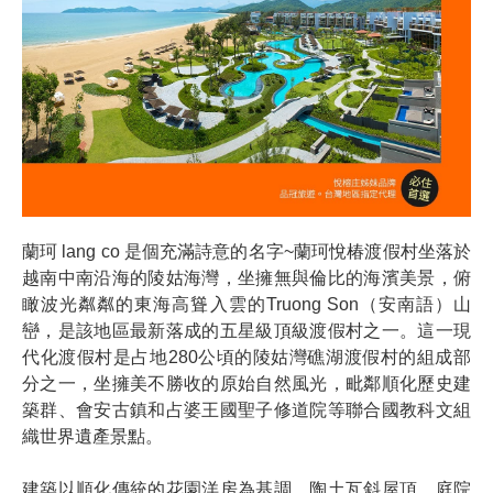
蘭珂 lang co 是個充滿詩意的名字~蘭珂悅椿渡假村坐落於
越南中南沿海的陵姑海灣，坐擁無與倫比的海濱美景，俯
瞰波光粼粼的東海高聳入雲的Truong Son（安南語）山
巒，是該地區最新落成的五星級頂級渡假村之一。這一現
代化渡假村是占地280公頃的陵姑灣礁湖渡假村的組成部
分之一，坐擁美不勝收的原始自然風光，毗鄰順化歷史建
築群、會安古鎮和占婆王國聖子修道院等聯合國教科文組
織世界遺產景點。
建築以順化傳統的花園洋房為基調，陶土瓦斜屋頂、庭院