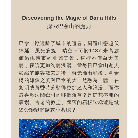
Discovering the Magic of Bana Hills
探索巴拿山的魔力
巴拿山巔遠離了城市的喧囂，周遭山巒起伏
綿延，風光旖旎，晴空下可於1487 米高處
俯瞰峴港市的壯麗美景，這裡不僅白天美
麗，夜晚更加絢麗浪漫，當每日巴拿山遊人
如織的旅客散去之後，時光漸漸靜謐，黃金
橋的雄偉之美與巴拿的大自然融為一體，在
黎明或黃昏時分顯得更加迷人和浪漫；而你
最喜歡法國鄉村的哪個角落？是鮮花盛開的
廣場、古老的教堂、懷舊的石板階梯還是城
堡旁蜿蜒的歐式小巷呢？