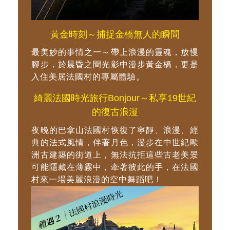
黃金時刻～捕捉金橋無人的瞬間
最美妙的事情之一～帶上浪漫的靈魂，放慢
腳步，於晨昏之間光影中漫步黃金橋，更是
入住美居法國村的專屬體驗。
綺麗法國時光旅行Bonjour～私享19世紀
的復古浪漫
夜晚的巴拿山法國村恢復了寧靜、浪漫、經
典的法式風情，伴著月色，漫步在中世紀歐
洲古建築的街道上，無法抗拒這些古老美景
可能隱藏在薄霧中，牽著彼此的手，在法國
村來一場美麗浪漫的空中舞蹈吧！