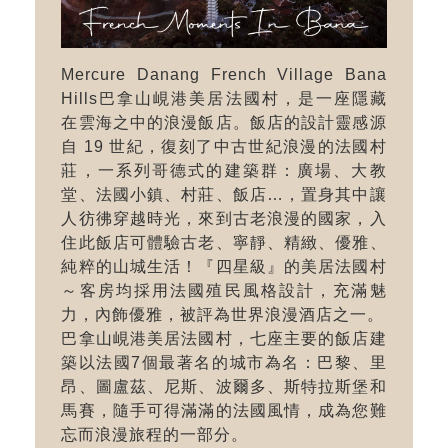
Mercure Danang French Village Bana
Hills巴拿山峴港美居法國村，是一座隱藏
在雲海之中的浪漫飯店。飯店的設計靈感源
自 19 世紀，復刻了中古世紀浪漫的法國村
莊，一系列哥德式的建築群：廣場、大教
堂、法國小鎮、村莊、飯店…，置身其中讓
人彷彿穿越時光，來到古老浪漫的國家，入
住此飯店可體驗古老、寧靜、精緻、優雅、
純粹的山城生活！『四星級』的美居法國村
～客房均採用法國殖民風格設計，充滿魅
力，內飾優雅，被評為世界浪漫酒店之一。
巴拿山峴港美居法國村，七座主要的飯店建
築以法國7個最著名的城市為名：巴黎、里
昂、圖盧茲、尼斯、波爾多、斯特拉斯堡和
馬賽，隨手可得滿滿的法國風情，成為您難
忘而浪漫旅程的一部分。