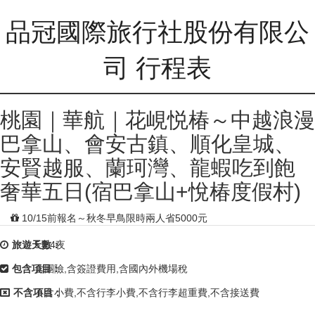
品冠國際旅行社股份有限公
司 行程表
桃園｜華航｜花峴悦椿～中越浪漫
巴拿山、會安古鎮、順化皇城、
安賢越服、蘭珂灣、龍蝦吃到飽
奢華五日(宿巴拿山+悅椿度假村)
10/15前報名～秋冬早鳥限時兩人省5000元
旅遊天數：
5天4夜
包含項目：
含團險,含簽證費用,含國內外機場稅
不含項目：
不含小費,不含行李小費,不含行李超重費,不含接送費