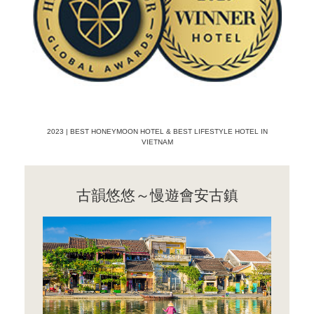
2023 | BEST HONEYMOON HOTEL & BEST LIFESTYLE HOTEL IN
VIETNAM
古韻悠悠～慢遊會安古鎮