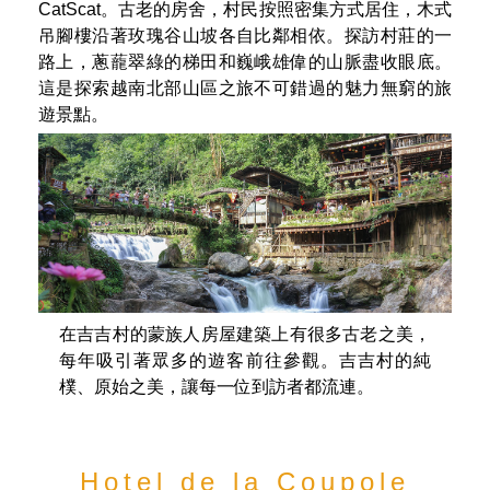
壯觀。
Cat Cat village
沙壩最美的村莊之一
吉吉村
赫蒙族人早在19世紀中葉就來到吉吉村居住，村內有
著一處美麗的瀑布，景色秀麗、風光旖旎，法語稱為
CatScat。古老的房舍，村民按照密集方式居住，木式
吊腳樓沿著玫瑰谷山坡各自比鄰相依。探訪村莊的一
路上，蔥蘢翠綠的梯田和巍峨雄偉的山脈盡收眼底。
這是探索越南北部山區之旅不可錯過的魅力無窮的旅
遊景點。