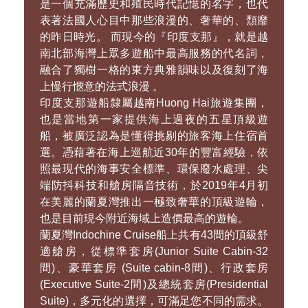
以華麗的姿態，探索蘭夏灣
印度支那 Indochine Cruise
「印度支那」一詞音譯自法文「Indochine」，
是一個充滿歷史和殖民時代記憶的名字，也代
表著法國人心目中那些浪漫的、奢華的、頹靡
的昨日時光。 而現今的『印度支那』，就是越
南北部海灣上眾多遊船中最高服務的代名詞，
融合了獨樹一格的東方典雅韻味以及復刻了海
上慢行愜意的法式浪漫 。
印度支那遊船隸屬越南Huong Hai旅遊集團，
也是當地第一家提供海上過夜的五星頂級遊
船，被廣泛認為是懂得挑剔的旅客海上住宿首
選。憑藉著在海上巡航近30年的豐富經驗，依
照最現代的海事安全標準、環保廢水處理、尖
端防抖科技和艙房隔音技術，於2019年4月初
在美麗的蘭夏灣推出一極致奢華的頂級遊輪，