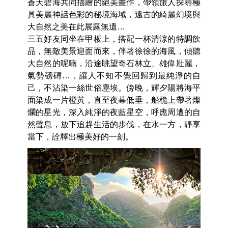
展現洪荒時代遺留下的群島之美。
揚帆，航向海上桃花源
乘上奢華船宿，見證令人震懾的夢幻天色，感受
蒼天碧海共同描繪的絕美畫作，帶領旅人探尋極
具美麗神話色彩的秘境海域，遠古的綺麗幻境與
大自然之美在此展露無遺…
三五好友同坐在甲板上，搭配一杯清涼的特調飲
品，無敵美景迎面而來，伴著徐徐的海風，傾聽
大自然的呢喃，沿途眺望奇石林立、雄偉壯麗，
氣勢磅礡…，讓人不知不覺回歸到最純淨的自
己，不沾染一絲世俗塵埃。傍晚，輝夕陽將海平
面染成一片橙黃，直至夜幕低垂，船桅上帶著燦
爛的星光，深入純淨的夜藍星空，呼應周遭的自
然聲息，放下追趕生活的步伐，在水一方，靜享
當下，詮釋出極美好的一刻。