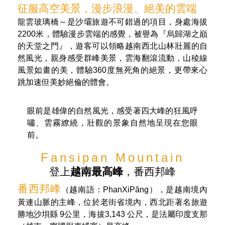
征服高空美景，漫步浪漫、絕美的雲端
龍雲玻璃橋～是沙壩旅遊不可錯過的項目，身處海拔
2200米，體驗漫步雲端的感覺，被譽為『烏歸湖之巔
的天堂之門』，遊客可以領略越南西北山林壯麗的自
然風光，親身感受群峰美景，雲海翻滾流動，山稜線
風景如畫的美，體驗360度無死角的絕景，更帶來心
跳加速但美妙絕倫的體會。
眼前是雄偉的自然風光，感受著四大峰的狂風呼
嘯、雲霧繚繞，壯觀的景象自然地呈現在您眼
前。