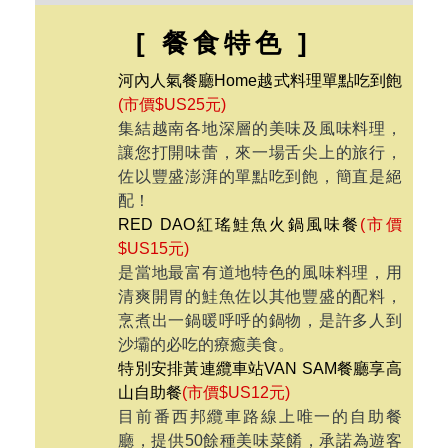
的美好，如詩如畫，宛如明信片般的美
景，喜歡大自然幽靜氛圍的你，一定要
來享受遠離塵囂的慢活假期。
全程NO SHOPPING不進購物站，旅遊
輕鬆又自在，避免耽誤既定行程。
[ 餐食特色 ]
河內人氣餐廳Home越式料理單點吃到飽
(市價$US25元)
集結越南各地深層的美味及風味料理，
讓您打開味蕾，來一場舌尖上的旅行，
佐以豐盛澎湃的單點吃到飽，簡直是絕
配！
RED DAO紅瑤鮭魚火鍋風味餐
(市價
$US15元)
是當地最富有道地特色的風味料理，用
清爽開胃的鮭魚佐以其他豐盛的配料，