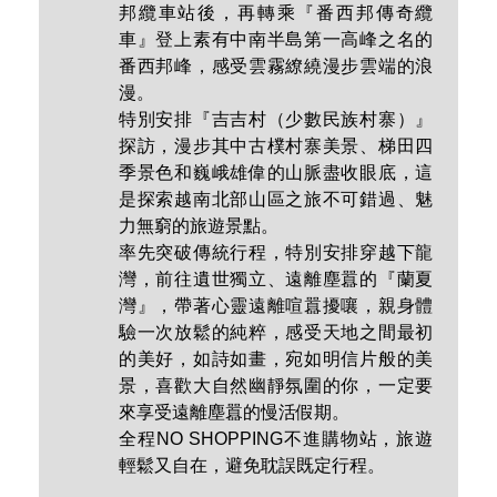
的美，體驗360度無死角的絕景，更帶來
心跳加速但美妙絕倫的體驗。
特別安排『芒花登山列車』從沙壩站出
發，乘坐歐式典雅的火車，穿過山谷中
最美麗的鐵道，經過2個隧道、4座旱
橋...沿途黃連山脈美景相伴，抵達番西
邦纜車站後，再轉乘『番西邦傳奇纜
車』登上素有中南半島第一高峰之名的
番西邦峰，感受雲霧繚繞漫步雲端的浪
漫。
特別安排『吉吉村（少數民族村寨）』
探訪，漫步其中古樸村寨美景、梯田四
季景色和巍峨雄偉的山脈盡收眼底，這
是探索越南北部山區之旅不可錯過、魅
力無窮的旅遊景點。
率先突破傳統行程，特別安排穿越下龍
灣，前往遺世獨立、遠離塵囂的『蘭夏
灣』，帶著心靈遠離喧囂擾嚷，親身體
驗一次放鬆的純粹，感受天地之間最初