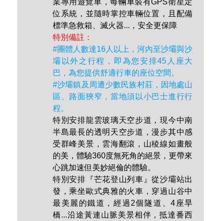
特別安排夜寢軟臥列車遊河內前往老街
（2人1室），也是別具感受的旅遊體
驗，月台上昏黃的燈光襯出濃濃的懷舊
風，搭車火車後沿著老鐵道緩慢前進，
彷彿穿梭在印度支那就時代的時光中。
河內＋沙壩路程指定使用UNIVERSE營
業專用遊覽車，每輛車裝有GPS衛星定
位系統，並隨時掌控車輛位置，且配備
標準急救箱、滅火器...，安全更保障
特別備註：
#團體人數達16人以上，
河內至沙壩與沙
壩以外之行程，
即為您安排45人座大
巴，為您提供舒適行車的座位空間。
#沙壩鎮及周遭少數民族村莊，因地處山
區、路面狹窄，當地須以小巴士進行行
程。
特別安排龍雲玻璃天空步道，現今中南
半島最長的透明天空步道，漫步其中感
受群峰美景，雲海翻滾，山稜線如畫般