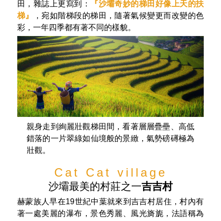
Fields
四季變幻、如詩如畫的
梯田風光
Sapa最具魅力的地方, 就是不受污染的自然環境, 尤其
是大片梯田景觀, 以及近距離與少數民族互動，美國知
名旅遊雜誌Travel + Leisure評選為世界七大美麗梯
田，雜誌上更寫到：
『沙壩奇妙的梯田好像上天的扶
梯』
，宛如階梯段的梯田，隨著氣候變更而改變的色
彩，一年四季都有著不同的樣貌。
親身走到絢麗壯觀梯田間，看著層層疊壘、高低
錯落的一片翠綠如仙境般的景緻，氣勢磅礡極為