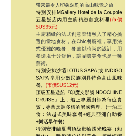
烹煮出一鍋暖呼呼的鍋物，是許多人到
沙壩的必吃的療癒美食。
特別安排黃連纜車站VAN SAM餐廳享高
山自助餐
(市價$US12元)
目前番西邦纜車路線上唯一的自助餐
廳，提供50餘種美味菜餚，承諾為遊客
帶來最令人印象深刻的高山味覺之旅！
特別安排MGallery Hotel de la Coupole
五星飯店內用主廚精緻創意料理
(市價
$US35元)
主廚精緻的法式創意菜餚融入了精心挑
選的當地食材，在Chic餐廳裡，享用法
式優雅的晚餐，餐廳以時尚的設計，用
餐環境十分舒適，讓品嚐美食也是一種
藝術。
特別安排沙壩LOTUS SAPA 或 INDIGO
SAPA 享用少數民族別具特色高山風味
餐。
(市價$US12元)