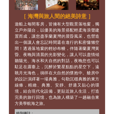
酒吧提供各種開胃酒，烈酒，雞尾酒，啤酒以
及來自世界各地的精選葡萄酒…您可在這個療
癒的空間裡，盡情享受日光的洗禮，在此處是
坐或躺，閱讀或放空，都能好好放鬆、享受愜
意的慵懶時光。
［ 海灣與旅人間的絕美詩意 ］
遊船上每間客房，皆擁有大型觀景落地窗，獨
立戶外陽台，以優美的海景搭配輕柔海浪聲建
置而成，讓您盡享蘭夏灣的晨昏風采，也營造
出一個讓人會忘記時間還在進行的私密慵懶空
間！透過落地窗的輕紗布幔，伴隨著蘭夏灣黃
昏、夜晚與清晨的光影變化，讓人可以盡情傾
聽陽光、海水和大自然的對話，夜晚您也可以
駐足在露臺上，沉醉於繁星點點的星空下，遠
眺月光海色，徜徉在大自然的懷抱中。艙房中