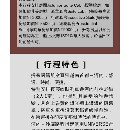
的設計演繹著一場典雅，勾勒沉穩典雅的東方
線條，精緻、典雅、安靜、舒適又貼心的環
境，結合現代化設備，更貼近旅人生活，打造
完美的旅行回憶，也為旅人構築了一趟融合東
方美學航海之旅。
特別備註：
本行程安排房間為Junior Suite Cabin標準艙房；如
欲加價升等房型：豪華套房Suite cabin (每晚每房須
加價NT3000元)；行政套房Executive Suite(每晚每
房須加價NT5500元)；總統套房Presidential
Suite(每晚每房須加價NT9000元)，升等房型以船公
司確認為主，船上小費USD10/每人旅客，於隔日下
船前給即可。
[ 行程特色 ]
搭乘國籍航空直飛越南首都～河內，舒
適、時尚、便捷。