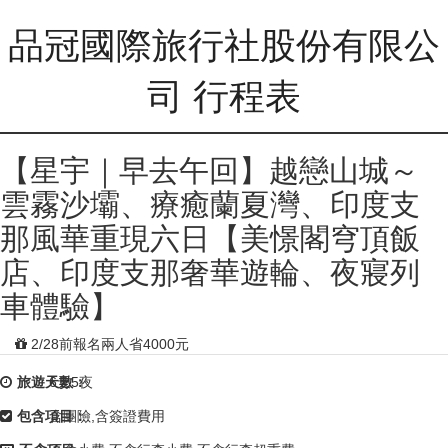
品冠國際旅行社股份有限公
司 行程表
【星宇｜早去午回】越戀山城～
雲霧沙壩、療癒蘭夏灣、印度支
那風華重現六日【美憬閣穹頂飯
店、印度支那奢華遊輪、夜寢列
車體驗】
2/28前報名兩人省4000元
旅遊天數：
6天5夜
包含項目：
含團險,含簽證費用