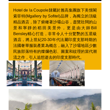
——Bill Bensley
．『時代周刊』評為全球五大酒店設計師之一
．被譽為「異國風情奢華度假村之王」、
「渡假天堂締造者」、「世界級園林設計大師」
Hotel de la Coupole隸屬於雅高集團旗下美憬閣
索菲特(Mgallery by Sofitel)品牌，為獨立的頂級
精品酒店，除了俯瞰著沙壩山谷，盡覽壯闊的山
景和寧靜的稻田美景外，更是由大師Bill
Bensley精心打造，非常令人十分驚艷的五星級
酒店，將上世紀20-30年代法屬印度支那時期的
法國奢華服裝產業為概念，融入了沙壩地區少數
民族部落特有的燦爛色彩、圖案和紋理的當代潮
流之作，引人追想逝去的印度支那時代。