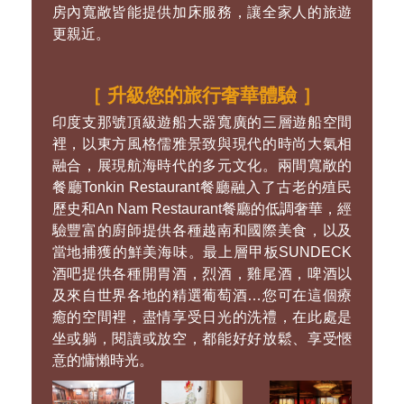
也是目前現今附近海域上造價最高的遊輪。
蘭夏灣Indochine Cruise船上共有43間的頂級舒
適艙房，從標準套房(Junior Suite Cabin-32
間)、豪華套房 (Suite cabin-8間)、行政套房
(Executive Suite-2間)及總統套房(Presidential
Suite)，多元化的選擇，可滿足您不同的需求。
房內寬敞皆能提供加床服務，讓全家人的旅遊
更親近。
［ 升級您的旅行奢華體驗 ］
印度支那號頂級遊船大器寬廣的三層遊船空間
裡，以東方風格儒雅景致與現代的時尚大氣相
融合，展現航海時代的多元文化。兩間寬敞的
餐廳Tonkin Restaurant餐廳融入了古老的殖民
歷史和An Nam Restaurant餐廳的低調奢華，經
驗豐富的廚師提供各種越南和國際美食，以及
當地捕獲的鮮美海味。最上層甲板SUNDECK