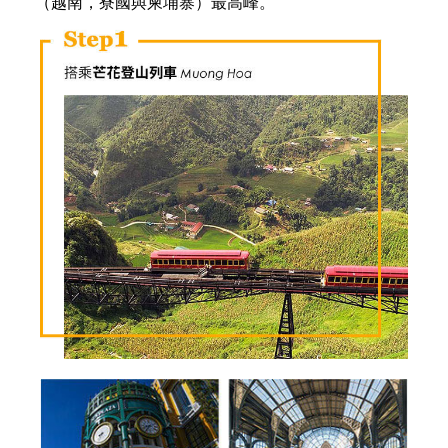
Fansipan Mountain
登上
越南最高峰
，番西邦峰
番西邦峰
（越南語：PhanXiPăng），是越南境內
黃連山脈的主峰，位於老街省境內，西北距著名旅遊
勝地沙垻縣 9公里，海拔3,143 公尺，是法屬印度支那
（越南，寮國與柬埔寨）最高峰。