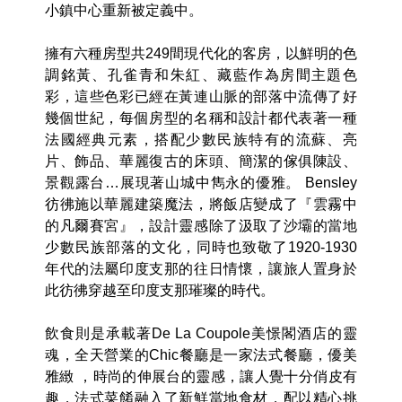
皇，大膽的幾何線條、色彩繽紛的馬賽克與沙壩
傳統的設計靈感相融合，座位接待區擺設著時尚
主題的舊式行李箱、復古衣帽、線捲、壁燈、流
蘇吊燈…上千件古董及部落手工飾品等，都是Bill
Bensley 費時於全球各地搜集而來，在如此奇幻
的空間裡，許多蘊含著關於沙壩浪漫故事似乎在
小鎮中心重新被定義中。
擁有六種房型共249間現代化的客房，以鮮明的色
調銘黃、孔雀青和朱紅、藏藍作為房間主題色
彩，這些色彩已經在黃連山脈的部落中流傳了好
幾個世紀，每個房型的名稱和設計都代表著一種
法國經典元素，搭配少數民族特有的流蘇、亮
片、飾品、華麗復古的床頭、簡潔的傢俱陳設、
景觀露台…展現著山城中雋永的優雅。 Bensley
彷彿施以華麗建築魔法，將飯店變成了『雲霧中
的凡爾賽宮』，設計靈感除了汲取了沙壩的當地
少數民族部落的文化，同時也致敬了1920-1930
年代的法屬印度支那的往日情懷，讓旅人置身於