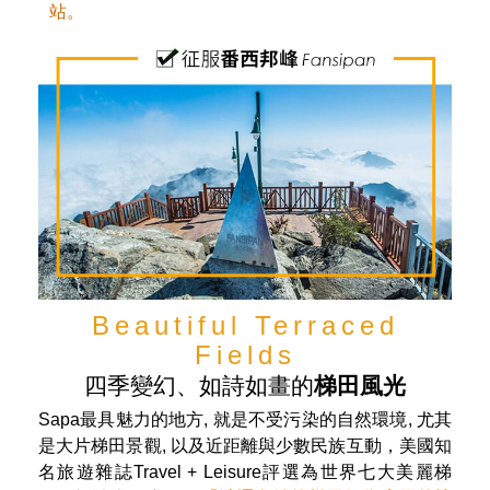
復古的沙壩列車站Sun Plaza Sapa Station由世界
著名建築師比爾‧本斯利(Bill Bensley)設計，呈現出
經典的歐洲氛圍，乘坐芒華登山列車，沿途兩公里
的美景，讓征 服Fansipan峰的旅程變得非常富有
詩意。
PS.如遇列車維修，則需改安排接駁巴士至纜車
站。
Beautiful Terraced