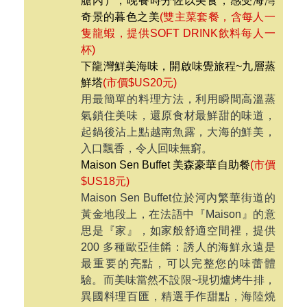
頂級五星遊船『印度支那號INDOCHINE
CRUISE』上，船上專屬廚師為每位貴
賓，專業烹調多樣的異國料理。(一泊三
食：法越式美味套餐+經典亞洲自助餐
+樂活早午餐)
特別安排蘭夏灣頂級郵輪燭光晚宴（船
艙內），晚餐時分佐以美食，感受海灣
奇景的暮色之美
(雙主菜套餐，含每人一
隻龍蝦，提供SOFT DRINK飲料每人一
杯)
下龍灣鮮美海味，開啟味覺旅程~九層蒸
鮮塔
(市價$US20元)
用最簡單的料理方法，利用瞬間高溫蒸
氣鎖住美味，還原食材最鮮甜的味道，
起鍋後沾上點越南魚露，大海的鮮美，
入口飄香，令人回味無窮。
Maison Sen Buffet 美森豪華自助餐
(市價
$US18元)
Maison Sen Buffet位於河內繁華街道的