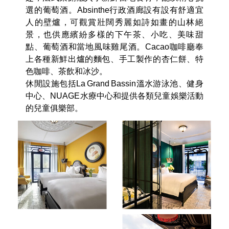
此彷彿穿越至印度支那璀璨的時代。
飲食則是承載著De La Coupole美憬閣酒店的靈
魂，全天營業的Chic餐廳是一家法式餐廳，優美
雅緻 ，時尚的伸展台的靈感，讓人覺十分俏皮有
趣，法式菜餚融入了新鮮當地食材，配以精心挑
選的葡萄酒。Absinthe行政酒廊設有設有舒適宜
人的壁爐，可觀賞壯闊秀麗如詩如畫的山林絕
景，也供應繽紛多樣的下午茶、小吃、美味甜
點、葡萄酒和當地風味雞尾酒。Cacao咖啡廳奉
上各種新鮮出爐的麵包、手工製作的杏仁餅、特
色咖啡、茶飲和冰沙。
休閒設施包括La Grand Bassin溫水游泳池、健身
中心、NUAGE水療中心和提供各類兒童娛樂活動
的兒童俱樂部。