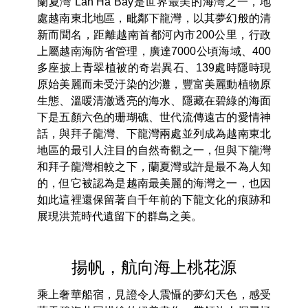
愛上蘭夏灣，就愛上她最初的美好。
蘭夏灣~原生態群島之美
蘭夏灣 Lan Ha Bay是世界最美的海灣之一，地
處越南東北地區，毗鄰下龍灣，以其夢幻般的清
新而聞名，距離越南首都河內市200公里，行政
上屬越南海防省管理，廣達7000公頃海域、400
多座披上青翠植被的奇岩異石、139處時隱時現
原始美麗而未受汙染的沙灘，豐富美麗動植物原
生態、溫暖清澈透亮的海水、隱藏在碧綠的海面
下是五顏六色的珊瑚礁、世代流傳遠古的愛情神
話，與拜子龍灣、下龍灣兩處並列成為越南東北
地區的最引人注目的自然奇觀之一，但與下龍灣
和拜子龍灣相較之下，蘭夏灣或許是最不為人知
的，但它被認為是越南最美麗的海灣之一，也因
如此這裡還保留著自千年前的下龍文化的痕跡和