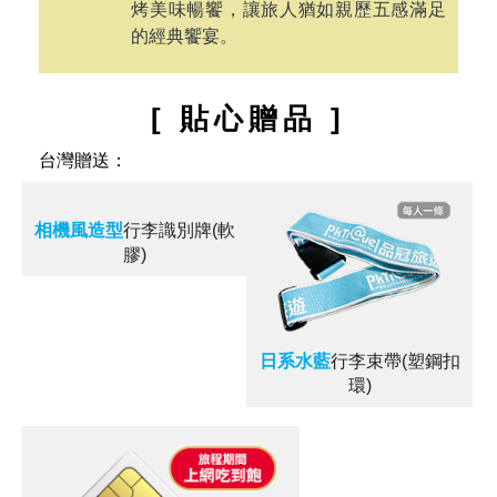
黃金地段上，在法語中『Maison』的意
思是『家』，如家般舒適空間裡，提供
200 多種歐亞佳餚：誘人的海鮮永遠是
最重要的亮點，可以完整您的味蕾體
驗。而美味當然不設限~現切爐烤牛排，
異國料理百匯，精選手作甜點，海陸燒
烤美味暢饗，讓旅人猶如親歷五感滿足
的經典饗宴。
[ 貼心贈品 ]
台灣贈送：
相機風造型
行李識別牌(軟
膠)