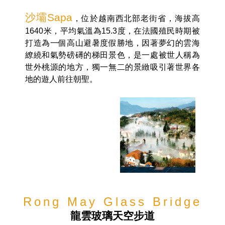
沙壩Sapa
，位於越南西北部老街省，海拔高
1640米，平均氣溫為15.3度，在法國殖民時期被
打造為一個高山避暑度假勝地，因著夢幻的雲海
繚繞和氣勢磅礡的梯田景色，是一處被世人稱為
世外桃源的地方，獨一無二的景緻吸引著世界各
地的遊人前往朝聖。
Rong May Glass Bridge
龍雲玻璃天空步道