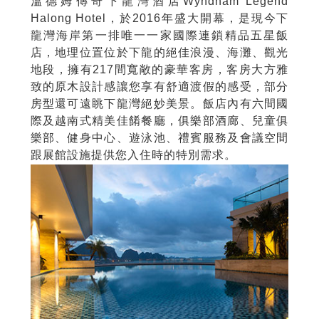
溫德姆傳奇下龍灣酒店Wyndham Legend
Halong Hotel，於2016年盛大開幕，是現今下
龍灣海岸第一排唯一一家國際連鎖精品五星飯
店，地理位置位於下龍的絕佳浪漫、海灘、觀光
地段，擁有217間寬敞的豪華客房，客房大方雅
致的原木設計感讓您享有舒適渡假的感受，部分
房型還可遠眺下龍灣絕妙美景。飯店內有六間國
際及越南式精美佳餚餐廳，俱樂部酒廊、兒童俱
樂部、健身中心、遊泳池、禮賓服務及會議空間
跟展館設施提供您入住時的特別需求。