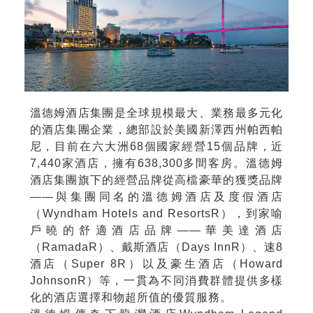
溫德姆酒店集團是全球規模最大、業務最多元化
的酒店集團企業，總部設於美國新澤西州帕西帕
尼，目前在六大洲68個國家經營15個品牌，近
7,440家酒店，擁有638,300多間客房。溫德姆
酒店集團旗下的經營品牌從高檔豪華的獲獎品牌
——與集團同名的溫德姆酒店及度假酒店
（Wyndham Hotels and ResortsR），到家喻
戶曉的舒適酒店品牌——華美達酒店
（RamadaR）、戴斯酒店（Days InnR）、速8
酒店（Super 8R）以及豪生酒店（Howard
JohnsonR）等，一貫為不同消費群體提供多樣
化的酒店選擇和物超所值的優質服務。