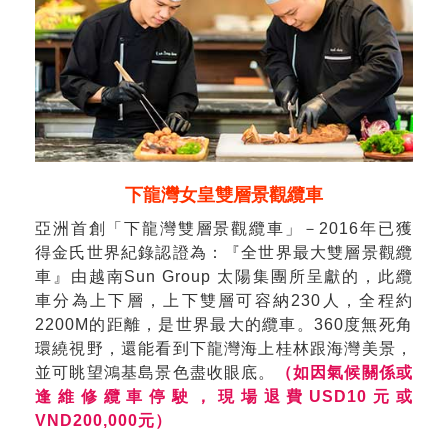
下龍灣女皇雙層景觀纜車
亞洲首創「下龍灣雙層景觀纜車」－2016年已獲
得金氏世界紀錄認證為：『全世界最大雙層景觀纜
車』由越南Sun Group 太陽集團所呈獻的，此纜
車分為上下層，上下雙層可容納230人，全程約
2200M的距離，是世界最大的纜車。360度無死角
環繞視野，還能看到下龍灣海上桂林跟海灣美景，
並可眺望鴻基島景色盡收眼底。
（如因氣候關係或
逢維修纜車停駛，現場退費USD10元或
VND200,000元）