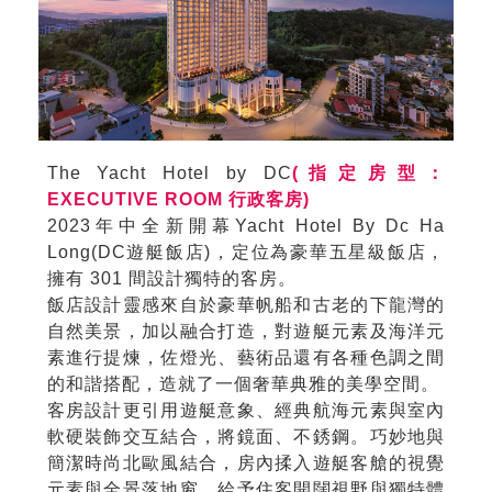
The Yacht Hotel by DC
(指定房型：
EXECUTIVE ROOM 行政客房)
2023年中全新開幕Yacht Hotel By Dc Ha
Long(DC遊艇飯店)，定位為豪華五星級飯店，
擁有 301 間設計獨特的客房。
飯店設計靈感來自於豪華帆船和古老的下龍灣的
自然美景，加以融合打造，對遊艇元素及海洋元
素進行提煉，佐燈光、藝術品還有各種色調之間
的和諧搭配，造就了一個奢華典雅的美學空間。
客房設計更引用遊艇意象、經典航海元素與室內
軟硬裝飾交互結合，將鏡面、不銹鋼。巧妙地與
簡潔時尚北歐風結合，房內揉入遊艇客艙的視覺
元素與全景落地窗，給予住客開闊視野與獨特體