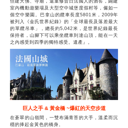
但建大佛、寺廟，還重修昔日法國人的酒窖，闢建
室內機動遊樂場及大型空中城堡度假村等，儼如一
個空中樂園。巴拿山的纜車長度5801米，2009年
被列入《金氏世界紀錄》的「全球最長及落差最大
的單纜吊車」，總長約5,042米，是世界紀錄最長
保持者，山腳下可以乘坐纜車到達山頂，能在一天
之內感受到四季的獨特感受。遺產』。
巨人之手 & 黃金橋 ~爆紅的天空步道
在蒼翠的山嶺間，一雙布滿青苔的大手，溫柔而沉
穩的捧起金黃色的橋身。