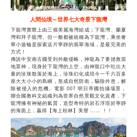
人間仙境～世界七大奇景下龍灣
下龍灣實際上由三個美麗海灣組成；下龍灣、蘭夏
灣和拜子龍灣。但一般都被統稱為下龍灣，乘坐奢
華小遊輪是探索這片寧靜的翡翠海域，是最完美的
方式！
傳說中安南古國受到外敵侵略，神龍為了要拯救當
地眾神，現身於下龍灣的上空，由神龍口中吐出大
量的珍珠散落於海上，珍珠幻化成現今一千六百多
座大大小小的島嶼，形成自然防衛，驅除外患，解
除被侵入的危機。電影 007 明日帝國拍攝場景，
聯合國教科文組織列為世界自然景觀文化資產，下
龍灣擁有神秘的氣質，造型奇特的岩石浮現於寧靜
的海面上，贏得【海上桂林】美譽 …… ！！