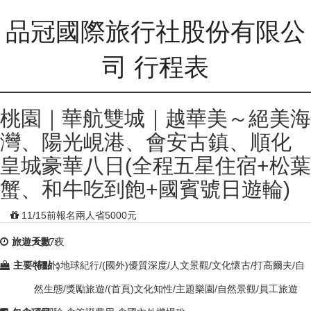
品冠國際旅行社股份有限公
司 行程表
桃園｜華航雙城｜越華美～絕美海
灣、陽光峴港、會安古鎮、順化
皇城豪華八日(全程五星住宿+松葉
蟹、和牛吃到飽+國賓號日遊輪)
11/15前報名兩人省5000元
旅遊天數：
8天7夜
主要特點：
(國外)地球紀行/(國外)優質深度/人文景觀/文化懷古/打高爾夫/自
然生態/獎勵旅遊/(首頁)文化知性/主題樂園/自然景觀/員工旅遊