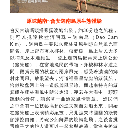
原味越南~會安迦南島原生態體驗
會安古鎮碼頭搭乘擺渡船出發，約30分鐘之船程，
則可以抵達秋盆河明珠～迦南島（Dao Cam
Kim），迦南島主要以水椰林及原生態自然風光而
聞名。岸上密布著水椰林、檳榔樹，島上居民大多
以捕魚及木雕維生。 登上迦南島後再乘上碗公船
（簸箕船），在當地漁民的帶領下穿梭椰林水道之
間，觀賞美麗的秋盆河兩岸風光，感受著濃濃的鄉
村休閒風。放眼望去，河道裡星星點點的簸箕船，
恰似秋盆河上的一道靚麗風景線。而越南特有的簸
箕船在椰林海風中隨波逐浪，宛若在大海中一顆顆
跳動的音符，譜寫著一曲漁家風情樂章。 漁民們
之中會有一位技藝高超的漁夫獨自划船出來，開始
在簸箕船上表演精彩絕技，只見漁夫將圓圓的簸箕
船操控自如，將碗公船舞弄的旋轉翻飛，之後會挑
選膽子大的旅人還可以一起參與表演，當漁夫將簸