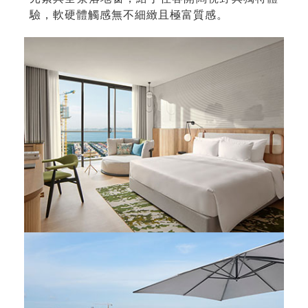
驗，軟硬體觸感無不細緻且極富質感。