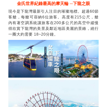
金氏世界紀錄最高的摩天輪 ─下龍之眼
現今是下龍灣最新引人注目的璀璨地標。超過60節
客艙，每艙可容納6位旅客。高度有215公尺，艙
內有著空調系統讓旅客在200多公尺的高空中緩慢
得欣賞下龍灣的美景及鄰近地區美麗的景緻，繞行
一圈大約需要 18~20分鐘。