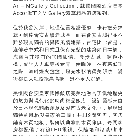
An – MGallery Collection，隸屬國際酒店集團
Accor旗下之M Gallery豪華精品酒店系列。
位於秋盆河岸，地理位置相當優越，步行數分鐘
就可到達會安古鎮老城區，而在會安古城裡並不
難發現其獨有的異國風情建築，古宅比比皆是，
遍佈著中式和日式且保存完整的建築如日本橋，
流露著其獨有的異國風情。漫步古城，穿過小
橋，或坐人力車穿梭巷弄；傍晚時，在夜幕低垂
之際，河畔燈火盞盞，燈光水影的柔美韻致，滿
街都是大紅燈籠高高掛，無不令人沉醉。
美憬閣會安皇家國際飯店完美地融合了當地歷史
的魅力與現代化的時尚精品飯店，設計靈感來自
於日本現代精緻創意及越南古老文化中，展現出
獨特的風格與皇家的華麗！共119間客房，客房
鋪有木質地板，裝飾以典雅的木質傢俱。每間客
房都配備了有線LED電視、保險箱和沏茶/咖啡