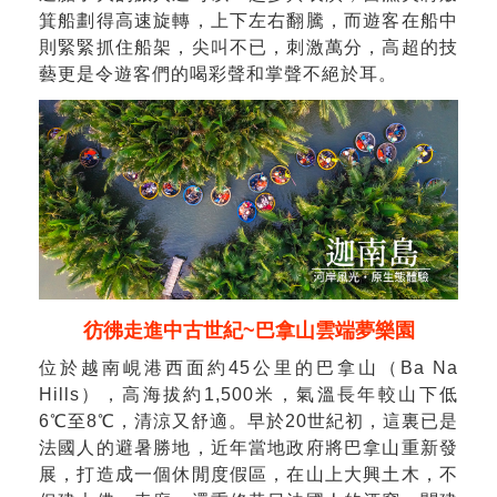
箕船劃得高速旋轉，上下左右翻騰，而遊客在船中
則緊緊抓住船架，尖叫不已，刺激萬分，高超的技
藝更是令遊客們的喝彩聲和掌聲不絕於耳。
彷彿走進中古世紀~巴拿山雲端夢樂園
位於越南峴港西面約45公里的巴拿山（Ba Na
Hills），高海拔約1,500米，氣溫長年較山下低
6℃至8℃，清涼又舒適。早於20世紀初，這裏已是
法國人的避暑勝地，近年當地政府將巴拿山重新發
展，打造成一個休閒度假區，在山上大興土木，不