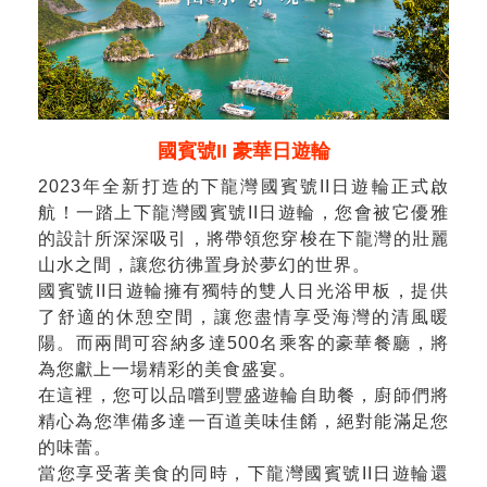
國賓號II 豪華日遊輪
2023年全新打造的下龍灣國賓號II日遊輪正式啟
航！一踏上下龍灣國賓號II日遊輪，您會被它優雅
的設計所深深吸引，將帶領您穿梭在下龍灣的壯麗
山水之間，讓您彷彿置身於夢幻的世界。
國賓號II日遊輪擁有獨特的雙人日光浴甲板，提供
了舒適的休憩空間，讓您盡情享受海灣的清風暖
陽。而兩間可容納多達500名乘客的豪華餐廳，將
為您獻上一場精彩的美食盛宴。
在這裡，您可以品嚐到豐盛遊輪自助餐，廚師們將
精心為您準備多達一百道美味佳餚，絕對能滿足您
的味蕾。
當您享受著美食的同時，下龍灣國賓號II日遊輪還