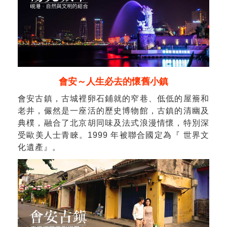
會安～人生必去的懷舊小鎮
會安古鎮，古城裡卵石鋪就的窄巷、低低的屋簷和
老井，儼然是一座活的歷史博物館，古鎮的清幽及
典樸，融合了北京胡同味及法式浪漫情懷，特別深
受歐美人士青睞。1999 年被聯合國定為『 世界文
化遺產』。