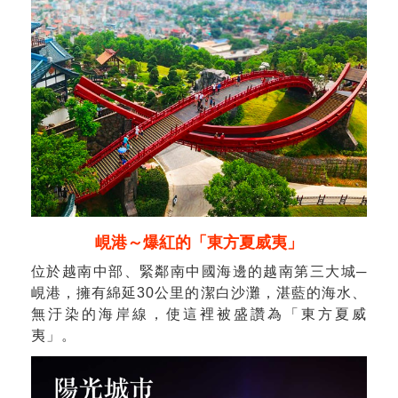
峴港～爆紅的「東方夏威夷」
位於越南中部、緊鄰南中國海邊的越南第三大城─
峴港，擁有綿延30公里的潔白沙灘，湛藍的海水、
無汙染的海岸線，使這裡被盛讚為「東方夏威
夷」。