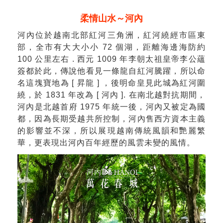
柔情山水～河內
河內位於越南北部紅河三角洲，紅河繞經市區東
部，全市有大大小小 72 個湖，距離海邊海防約
100 公里左右 . 西元 1009 年李朝太祖皇帝李公蘊
簽都於此，傳說他看見一條龍自紅河騰躍，所以命
名這塊寶地為 [ 昇龍 ] ，後明命皇見此城為紅河圍
繞，於 1831 年改為 [ 河內 ]. 在南北越對抗期間，
河內是北越首府 1975 年統一後，河內又被定為國
都，因為長期受越共所控制，河內售西方資本主義
的影響並不深，所以展現越南傳統風韻和艷麗繁
華，更表現出河內百年經歷的風雲未變的風情。