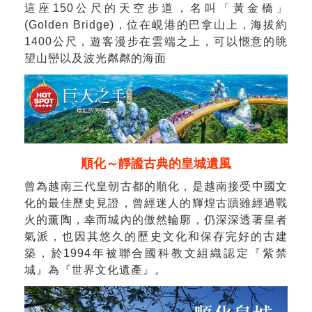
這座150公尺的天空步道，名叫「黃金橋」
(Golden Bridge)，位在峴港的巴拿山上，海拔約
1400公尺，遊客漫步在雲端之上，可以愜意的眺
望山巒以及波光粼粼的海面
順化～靜謐古典的皇城遺風
曾為越南三代皇朝古都的順化，是越南接受中國文
化的最佳歷史見證，曾經迷人的輝煌古蹟雖經過戰
火的薰陶，幸而城內的傲然輪廓，仍深深透著皇者
氣派，也因其悠久的歷史文化和保存完好的古建
築，於1994年被聯合國科教文組織認定『紫禁
城』為『世界文化遺產』。