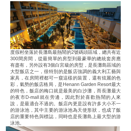
度假村坐落於長灘島最熱鬧的2號碼頭區域，總共有近
300間房間，從最簡單的房型到最豪華的總統套房應
有盡有，另外設有3個白宮級的房型，是長灘島區域的
大型飯店之一，很特別的是飯店強調的義大利工藝與
家具，在房間裡都可一窺這樣的裝置，還有炫麗的色
彩，氣勢的飯店格局，是Henann Garden Resort最大
的特色，飯店的梅口就是最美的白沙灘，而長灘最大
的夜市D-mall就在旁邊，因此對於喜歡熱鬧的人來
說，是最適合不過的。飯店內更是設有許多大小不一
的游泳池，其中主要的游泳池為天使形狀，也成了飯
店的重要特色與標誌，同時也是長灘島上最大型的游
泳池。