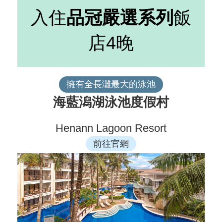
入住
品冠嚴選系列
飯
店4晚
擁有全長灘最大的泳池
海藍潟湖泳池度假村
Henann Lagoon Resort
前往官網