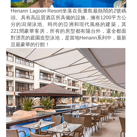
Henann Lagoon Resort坐落在長灘島最熱鬧的2號碼
頭。具有高品質酒店所具備的設施，擁有1200平方公
分的潟湖泳池、時尚的亞洲和現代風格的建築，其
221間豪華客房，所有的房型都有陽台外，還全都面
對漂亮的庭園造型泳池，是當地Henann系列中，最新
且最豪華的行館！