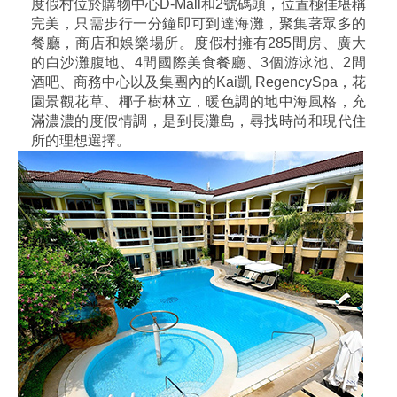
度假村位於購物中心D-Mall和2號碼頭，位置極佳堪稱
完美，只需步行一分鐘即可到達海灘，聚集著眾多的
餐廳，商店和娛樂場所。度假村擁有285間房、廣大
的白沙灘腹地、4間國際美食餐廳、3個游泳池、2間
酒吧、商務中心以及集團內的Kai凱 RegencySpa，花
園景觀花草、椰子樹林立，暖色調的地中海風格，充
滿濃濃的度假情調，是到長灘島，尋找時尚和現代住
所的理想選擇。