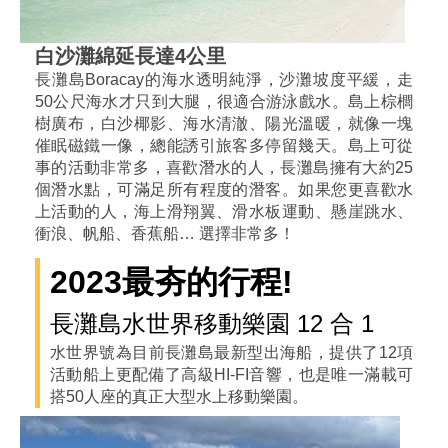
白沙灘綿延長達4公里
長灘島Boracay的海水透明純淨，沙灘坡度平緩，走
50公尺海水才只到大腿，很適合游泳戲水。島上棕櫚
樹廣布，白沙椰影、海水清澈、陽光溫暖，就像一塊
催眠磁鐵一像，總能誘引旅客多停留幾天。島上可從
事的活動非常多，喜歡潛水的人，長灘島擁有大約25
個潛水點，可滿足所有程度的潛客。如果您更喜歡水
上活動的人，海上滑翔翼、滑水板運動、懸崖跳水、
衝浪、帆船、香蕉船… 選擇非常多！
2023最夯的行程!
長灘島水世界移動樂園 12 合 1
水世界號為目前長灘島最新型出海船，提供了12項
活動船上更配備了高級HI-FI音響，也是唯一滿載可
搭50人座的真正大型水上移動樂園。