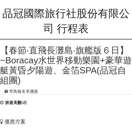
品冠國際旅行社股份有限公
司 行程表
【春節‧直飛長灘島‧旗艦版６日】
~Boracay水世界移動樂園+豪華遊
艇黃昏夕陽遊、金箔SPA(品冠自
組團)
早鳥報名享優惠
旅遊天數：
6天5夜
優惠方案