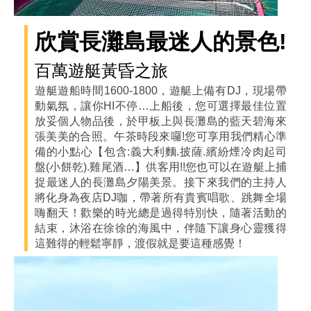
欣賞長灘島最迷人的景色!
百萬遊艇黃昏之旅
遊艇遊船時間1600-1800，遊艇上備有DJ，現場帶
動氣氛，讓你HI不停…上船後，您可選擇最佳位置
放妥個人物品後，於甲板上與長灘島的藍天碧海來
張美美的合照。午茶時段來囉!您可享用我們精心準
備的小點心【包含:義大利麵.披薩.繽紛煙冷肉起司
盤(小餅乾).雞尾酒…】供客用!!您也可以在遊艇上捕
捉最迷人的長灘島夕陽美景。接下來我們的主持人
將化身為夜店DJ咖，帶著所有貴賓唱歌、跳舞全場
嗨翻天！歡樂的時光總是過得特別快，隨著活動的
結束，沐浴在徐徐的海風中，伴隨下讓身心靈獲得
這難得的輕鬆寧靜，渡假就是要這種感覺！