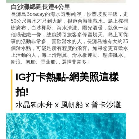
白沙灘綿延長達4公里
長灘島Boracay的海水透明純淨，沙灘坡度平緩，走
50公尺海水才只到大腿，很適合游泳戲水。島上棕櫚
樹廣布，白沙椰影、海水清澈、陽光溫暖，就像一塊
催眠磁鐵一像，總能誘引旅客多停留幾天。島上可從
事的活動非常多，喜歡潛水的人，長灘島擁有大約25
個潛水點，可滿足所有程度的潛客。如果您更喜歡水
上活動的人，海上滑翔翼、滑水板運動、懸崖跳水、
衝浪、帆船、香蕉船… 選擇非常多！
IG打卡熱點-網美照這樣
拍!
水晶獨木舟 x 風帆船 x 普卡沙灘