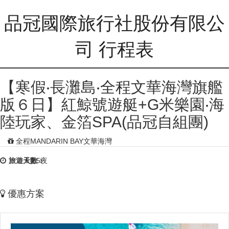
品冠國際旅行社股份有限公
司 行程表
【寒假‧長灘島‧全程文華海灣旗艦
版６日】紅鯨號遊艇+G米樂園‧海
陸玩家、金箔SPA(品冠自組團)
全程MANDARIN BAY文華海灣
旅遊天數：
6天5夜
優惠方案