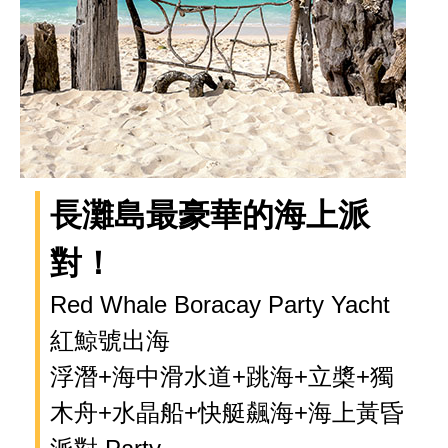
長灘島最豪華的海上派
對！
Red Whale Boracay Party Yacht
紅鯨號出海
浮潛+海中滑水道+跳海+立槳+獨
木舟+水晶船+快艇飆海+海上黃昏