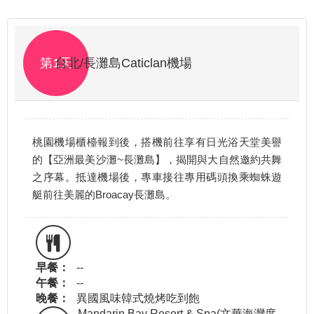
第1天
台北/長灘島Caticlan機場
桃園機場櫃檯報到後，搭機前往享有日光浴天堂美譽
的【亞洲最美沙灘~長灘島】，揭開與大自然邀約共舞
之序幕。抵達機場後，專車接往專用碼頭換乘蜘蛛遊
艇前往美麗的Broacay長灘島。
早餐：
--
午餐：
--
晚餐：
異國風味韓式燒烤吃到飽
Mandarin Bay Resort & Spa(文華海灣度