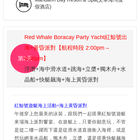
假酒店)
Red Whale Boracay Party Yacht紅鯨號出
海+黃昏派對【航程時段 2:00pm –
第2天
6:00pm】
浮潛+海中滑水道+跳海+立槳+獨木舟+水
晶船+快艇飆海+海上黃昏派對
紅鯨號遊艇海上活動+海上黃昏派對
午後穿上您最美的泳裝，跟我們一起搭乘紅鯨號遊艇
來場海上派對饗宴。在遊艇上，只要你願意玩，不管
是從二樓一躍而下還是從滑水道直接衝入海裡，或是
想玩網美水晶船，獨木舟，立槳，還是搭乘快艇飆海