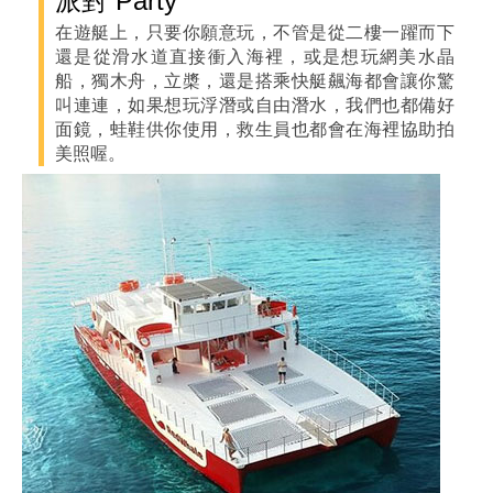
派對 Party
在遊艇上，只要你願意玩，不管是從二樓一躍而下
還是從滑水道直接衝入海裡，或是想玩網美水晶
船，獨木舟，立槳，還是搭乘快艇飆海都會讓你驚
叫連連，如果想玩浮潛或自由潛水，我們也都備好
面鏡，蛙鞋供你使用，救生員也都會在海裡協助拍
美照喔。