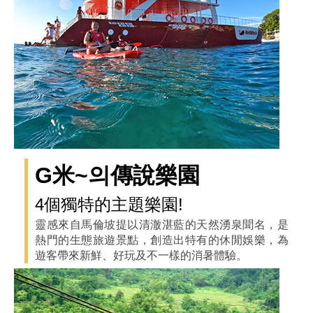
G米~의傳說樂園
4個獨特的主題樂園!
靈感來自馬倫坡提以清澈湛藍的天然湧泉聞名，是
熱門的生態旅遊景點，創造出特有的休閒娛樂，為
遊客帶來新鮮、好玩及不一樣的消暑體驗。