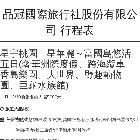
品冠國際旅行社股份有限公
司 行程表
星宇桃園｜星華麗～富國島悠活
五日(奢華洲際度假、跨海纜車、
香島樂園、大世界、野趣動物
園、巨龜水族館)
12/30前報名兩人省5000元
旅遊天數：
5天4夜
主要特點：
自然生態/海島渡假/釣魚/獎勵旅遊/親子旅遊/(國外)海島渡假/水上
活動/美食/員工旅遊/浮潛潛水/蜜月旅行