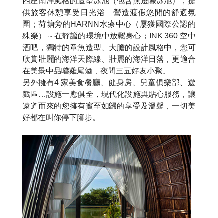
四座南洋風格的造型泳池（包含無邊際泳池），提
供旅客休憩享受日光浴，營造渡假悠閒的舒適氛
圍；荷塘旁的HARNN水療中心（屢獲國際公認的
殊榮）～在靜謐的環境中放鬆身心；INK 360 空中
酒吧，獨特的章魚造型、大膽的設計風格中，您可
欣賞壯麗的海洋天際線、壯麗的海洋日落，更適合
在美景中品嚐雞尾酒，夜間三五好友小聚。
另外擁有4 家美食餐廳、健身房、兒童俱樂部、遊
戲區…設施一應俱全，現代化設施與貼心服務，讓
遠道而來的您擁有賓至如歸的享受及溫馨，一切美
好都在叫你停下腳步。