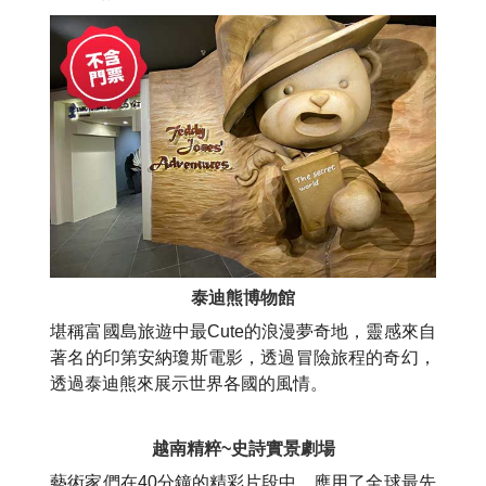
泰迪熊博物館
堪稱富國島旅遊中最Cute的浪漫夢奇地，靈感來自
著名的印第安納瓊斯電影，透過冒險旅程的奇幻，
透過泰迪熊來展示世界各國的風情。
越南精粹~史詩實景劇場
藝術家們在40分鐘的精彩片段中，應用了全球最先