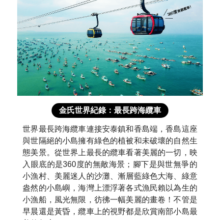
金氏世界紀錄：最長跨海纜車
世界最長跨海纜車連接安泰鎮和香島端，香島這座
與世隔絕的小島擁有綠色的植被和未破壞的自然生
態美景。從世界上最長的纜車看著美麗的一切，映
入眼底的是360度的無敵海景；腳下是與世無爭的
小漁村、美麗迷人的沙灘、漸層藍綠色大海、綠意
盎然的小島嶼，海灣上漂浮著各式漁民賴以為生的
小漁船，風光無限，彷彿一幅美麗的畫卷！不管是
早晨還是黃昏，纜車上的視野都是欣賞南部小島最