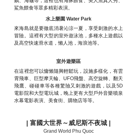
鵝、海龜等，這裡也有海豚餵食、美人魚真人秀、
鯊魚餵食等眾多精彩表演。
水上樂園 Water Park
來海島就是要徹底消暑沁涼一夏，享受刺激的水上
冒險。這裡有大型的室外遊泳池，多種水上遊戲以
及高空快速滑水道，懶人池，海浪池等。
室外遊樂區
在這裡您可以慵懶隨興輕鬆玩，設施多樣化，有雲
霄飛車、巨型摩天輪、UFO飛盤、高空旋轉、翻天
飛鷹、碰碰車等各種驚險又刺激的遊戲，以及5D
電影院和大型電玩城，晚上更有大型戶外音樂噴泉
水幕電影表演、美食街、購物店等等。
| 富國大世界～
威尼斯不夜城 |
Grand World Phu Quoc