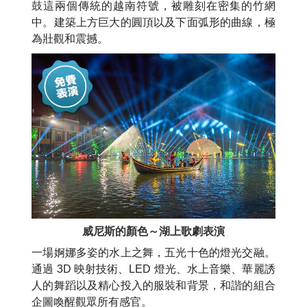
鼓這兩個傳統的越南符號，被雕刻在密集的竹網
中。建築上方巨大的圓頂以及下面弧形的曲線，極
為壯觀和震撼。
威尼斯的顏色～湖上歌劇表演
一場婀娜多姿的水上之舞，五光十色的燈光交融。
通過 3D 映射技術、LED 燈光、水上音樂、華麗誘
人的舞蹈以及精心投入的服裝和背景，和諧的組合
企圖喚醒觀眾所有感官。