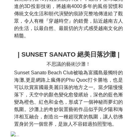
進的3D投影技術，將越南4000多年的風俗習慣和
傳統文化生活和朝代演變的痕跡完整地傳達給了觀
眾，令人有種『穿越時空』的錯覺，貼近越南古人
的生活，以最自然、最親切的方式感受越南文化的
精髓。
| SUNSET SANATO 絕美
日落沙灘 |
不思議的藝術沙灘！
Sunset Sanato Beach Club被喻為富國島最獨特的
海灘,更是網路上瘋傳的Phu Quoc打卡勝地，也是
可以欣賞富國最美麗日落的地方之一。當夕陽慢慢
落下，天空中的顏色變化愈發繽紛，深色的藍色漸
變為橙色、紅色和金色，形成了一個神秘而夢幻的
氛圍。沙灘上的奇妙裝置藝術作品似乎與夕陽和海
洋相互融合，創造出一種超現實的氛圍，讓人彷彿
置身於另一個世界，是旅人不容錯過拍照聖地。