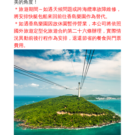
美的角度！
＊旅遊期間～如遇天候問題或跨海纜車故障維修，
將安排快艇包船來回前往香島樂園作為替代。
＊如遇香島樂園因故休園暫停營業，本公司將依照
國外旅遊定型化旅遊合約第二十六條辦理，實際情
況異動前後行程作為安排，退還節省的餐食與門票
費用。