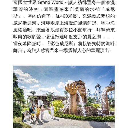
富國大世界 Grand World～讓人彷彿置身一個浪漫
華麗的時空，園區靈感來自美麗的水都『威尼
斯』，區內仿造了一條400米長，充滿義式夢想的
威尼斯運河，河畔兩岸上海魔幻風情商舖、地中海
風格酒吧，乘坐著浪漫貢多拉小船航行，耳畔傳來
即興的歌劇聲，慢慢抵達印度支那的愛之湖．．．
當夜幕降臨時，『彩色威尼斯』將接管獨特的湖畔
舞台，為旅人感官帶來一場震撼人心的華麗演出。