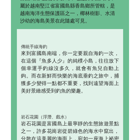
屬於越南堅江省富國島縣香島鄉所管轄，是
越南海洋生態保護區之一，椰林樹影、水清
沙幼的海島美景在此隨處可見。
傳統手線海釣
來到富國島南端，你一定要親自海釣一次，
在這個『魚多人少』的純樸小島，往往放下
個幸運手釣線沒多久，就會有魚兒自動上
鉤。而在新鮮而快樂的海底垂釣之旅中，捕
獲多少變得一點都不重要，找到遠望海面上
美好景緻感受到釣魚的樂趣。
岩石花園（浮潛、戲水）
岩石花園是富國島上最寧靜的生態旅遊景點
之一，許多花崗岩從碧綠色的海水中竄出，
分散在這美麗的海面上，宛如一座海上祕密