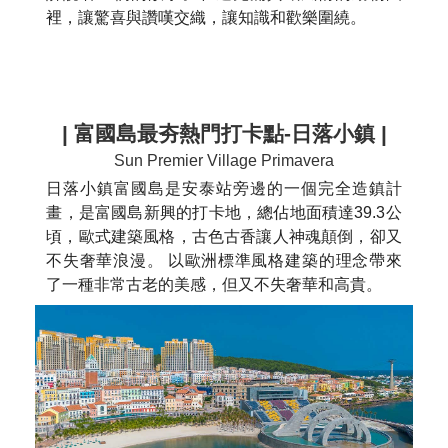
裡，讓驚喜與讚嘆交織，讓知識和歡樂圍繞。
| 富國島最夯熱門打卡點-
日落小鎮
|
Sun Premier Village Primavera
日落小鎮富國島是安泰站旁邊的一個完全造鎮計
畫，是富國島新興的打卡地，總佔地面積達39.3公
頃，歐式建築風格，古色古香讓人神魂顛倒，卻又
不失奢華浪漫。 以歐洲標準風格​​建築的理念帶來
了一種非常古老的美感，但又不失奢華和高貴。