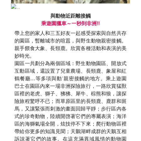
與動物近距離接觸
乘遊園獵車～一秒到非洲!!
帶上您的家人和三五好友一起感受探索與自然共存
的園區，暫離城市的喧囂，與野生動物親密接觸。
親手餵食大象、長頸鹿。欣賞各種活動和表演的美
妙時光。
園區一共劃分為兩個區域：野生動物園區、開放式
互動區域，還設置了兒童農場、長頸鹿、象屋和紅
鶴餐廳…等多項與動ˋ親密接觸的地方。乘上遊園
巴士在園區內來一場非洲探險旅行，一路欣賞猛獸
區裡的老虎、獅子、狒狒、犀牛、棕熊和狼，讓探
險旅程驚呼不已；而草原區里的長頸鹿、鹿群和斑
馬，又讓緊張而刺激的畫面回歸平靜；步行區內各
式的珍奇動物，陸續開啓著它們的專屬表演；海洋
區的海獅氣場全開，炫技停不下來；爬行動物區裡
帶給你更多的知識見聞；天鵝湖畔成群的天鵝互相
訴說著它們的故事。在這充滿異域風情的動物園