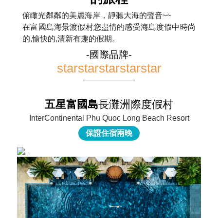
俯瞰光粼粼的美麗海岸，靜聽大海的聲音~~
在富國島海景渡假村您盡情的感受海島度假中時尚
的,愉快的,清新有趣的假期。
-國際品牌-
star
star
star
star
star
五星富國島
長灘洲際度假村
InterContinental Phu Quoc Long Beach Resort
保證住宿兩晚