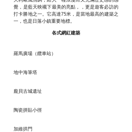
覺，是藍天映襯下最美的亮點，，更是遊客必訪的
打卡勝地之一。它高達75米，是當地最高的建築之
一，也是日落小鎮重要地標。
各式網紅建築
羅馬廣場（纜車站）
地中海筆塔
龐貝古城遺址
陶瓷拼貼小徑
加維拱門