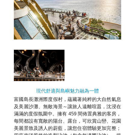
現代舒適與島嶼魅力融為一體
富國島長灘洲際度假村，蘊藏著純粹的大自然氣息
及美麗沙灘、無敵海景～讓旅人遠離喧囂，沈浸在
滿滿的度假氛圍中。擁有 459 間佈置典雅的客房，
每間都設有寬敞的陽台、露台，可欣賞山巒、花園
美麗景致及誘人的蔚藍，讓您住宿體驗更加完整；