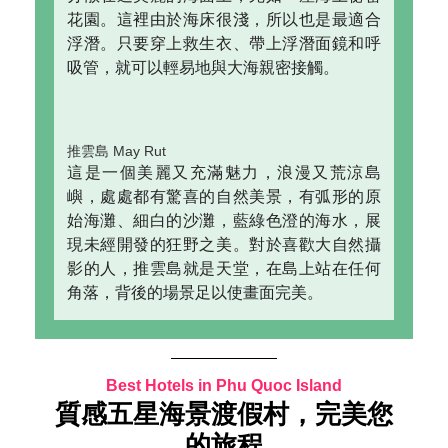
花園。這裡由於海床很淺，所以也是最適合
浮潛。只要穿上救生衣、帶上浮潛面鏡和呼
吸管，就可以輕易地與大海親密接觸。
推雲島 May Rut
這是一個美麗又充滿魅力，浪漫又荒涼島
嶼，處處都有驚喜的自然美景，有弧形的原
始海灘、細白的沙灘，藍綠色澄的海水，展
現未經開發的狂野之美。對於喜歡大自然攝
影的人，推雲島就是天堂，在島上站在任何
角落，背後的場景足以使畫面完美。
Best Hotels in Phu Quoc Island
質感五星海景渡假村，完美您
的旅程