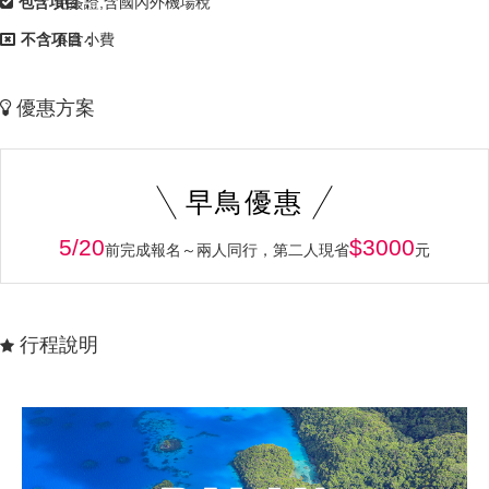
包含項目：
免簽證,含國內外機場稅
不含項目：
不含小費
優惠方案
早鳥優惠
5/20
$3000
前完成報名～兩人同行，第二人現省
元
行程說明