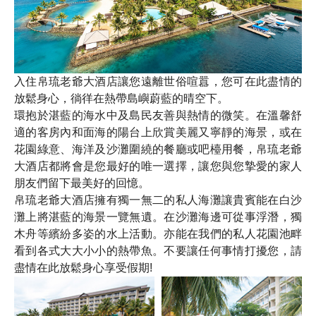
入住帛琉老爺大酒店讓您遠離世俗喧囂，您可在此盡情的
放鬆身心，徜徉在熱帶島嶼蔚藍的晴空下。
環抱於湛藍的海水中及島民友善與熱情的微笑。在溫馨舒
適的客房內和面海的陽台上欣賞美麗又寧靜的海景，或在
花園綠意、海洋及沙灘圍繞的餐廳或吧檯用餐，帛琉老爺
大酒店都將會是您最好的唯一選擇，讓您與您摯愛的家人
朋友們留下最美好的回憶。
帛琉老爺大酒店擁有獨一無二的私人海灘讓貴賓能在白沙
灘上將湛藍的海景一覽無遺。在沙灘海邊可從事浮潛，獨
木舟等繽紛多姿的水上活動。亦能在我們的私人花園池畔
看到各式大大小小的熱帶魚。不要讓任何事情打擾您，請
盡情在此放鬆身心享受假期!