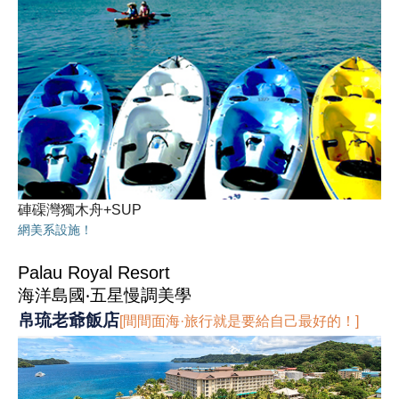
硨磲灣獨木舟+SUP
網美系設施！
Palau Royal Resort
海洋島國‧五星慢調美學
帛琉老爺飯店
[間間面海·旅行就是要給自己最好的！]