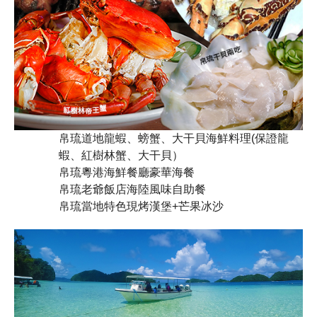
帛琉道地龍蝦、螃蟹、大干貝海鮮料理(保證龍
蝦、紅樹林蟹、大干貝）
帛琉粵港海鮮餐廳豪華海餐
帛琉老爺飯店海陸風味自助餐
帛琉當地特色現烤漢堡+芒果冰沙