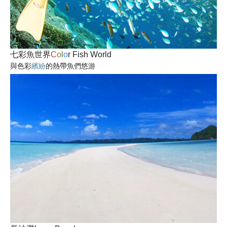
七彩魚世界
C
o
l
o
r
Fish World
與色彩
繽紛
的熱帶魚們悠游