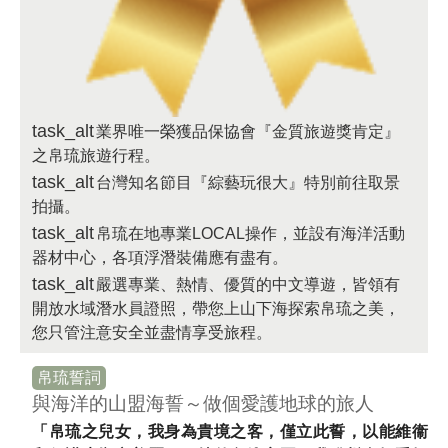
task_alt
業界唯一榮獲品保協會『金質旅遊獎肯定』
之帛琉旅遊行程。
task_alt
台灣知名節目『綜藝玩很大』特別前往取景
拍攝。
task_alt
帛琉在地專業LOCAL操作，並設有海洋活動
器材中心，各項浮潛裝備應有盡有。
task_alt
嚴選專業、熱情、優質的中文導遊，皆領有
開放水域潛水員證照，帶您上山下海探索帛琉之美，
您只管注意安全並盡情享受旅程。
帛琉誓詞
與海洋的山盟海誓～
做個愛護地球的旅人
「帛琉之兒女，我身為貴境之客，僅立此誓，以能維衞