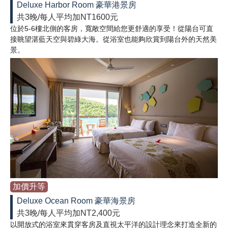
Deluxe Harbor Room 豪華港景房
共3晚/每人平均加NT1600元
位於5-6樓北側的客房，寬敞空間給您更舒適的享受！從陽台可直
接眺望湛藍天空與碧綠大海。從浴室也能夠欣賞到陽台外的天然美
景。
加價升等
Deluxe Ocean Room 豪華海景房
共3晚/每人平均加NT2,400元
以開放式的浴室來貫穿客房及直視太平洋的設計理念來打造全新的