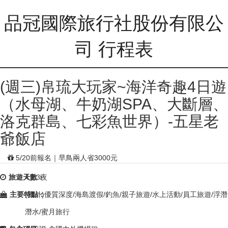
品冠國際旅行社股份有限公
司 行程表
(週三)帛琉大玩家~海洋奇趣4日遊
（水母湖、牛奶湖SPA、大斷層、
洛克群島、七彩魚世界）-五星老
爺飯店
5/20前報名｜早鳥兩人省3000元
旅遊天數：
4天3夜
主要特點：
(國外)優質深度/海島渡假/釣魚/親子旅遊/水上活動/員工旅遊/浮潛
潛水/蜜月旅行