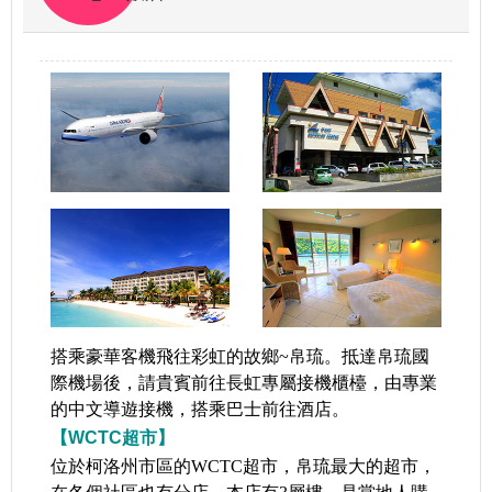
搭乘豪華客機飛往彩虹的故鄉~帛琉。抵達帛琉國
際機場後，請貴賓前往長虹專屬接機櫃檯，由專業
的中文導遊接機，搭乘巴士前往酒店。
【WCTC超市】
位於柯洛州市區的WCTC超市，帛琉最大的超市，