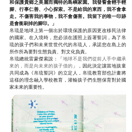
和保護貴鄉之美麗而獨特的島嶼家園。我發誓會輕手輕
腳、行事仁善、小心探索。不是給我的東西，我不會拿
走。不傷害我的事物，我不會傷害。我留下的唯一印跡
是會衝刷掉的腳印。」
帛琉是地球上第一個出於環境保護的原因更改移民法律
的國家。在入境時，您必須在護照上簽署誓詞，為了帛
琉的孩子們和未來世世代代的帛琉人，承諾您在島上的
所作所為要對生態負責、對文化負責。
帛琉總統雷蒙傑索說：「
地球不是我們從前人手中繼承
來的，而是向未來的孩子借的
」，因此決定讓當地孩童
共同成為《帛琉誓詞》的立定人，帛琉教育部也計畫將
這樣的理念融入學校教育，灌輸孩子們生態保育對於國
家未來的重要性。