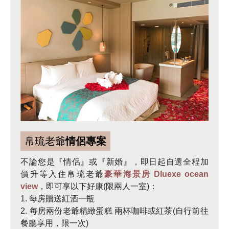
帛琉老爺
情侶專案
不論您是『情侶』或『新婚』，即日起自選全程加
價升等入住帛琉老爺
豪華海景房 Dluexe ocean
view
，即可享以下好康(限兩人一室)：
1. 每房贈送紅酒一瓶
2. 每房兩份老爺精緻蛋糕 兩杯咖啡或紅茶(自行前往
餐廳享用，限一次)