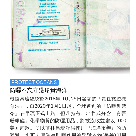
PROTECT OCEANS
防曬不忘
守護珍貴海洋
根據帛琉總統於2018年10月25日簽署的「責任旅遊教
育法」，自2020年1月1日起，全球首創的「防曬乳禁
令」在帛琉正式上路，但凡持有、出售成分含「有害
珊瑚礁」化學物質的防曬用品，將被沒收並處以1000
美元罰款。所以前往帛琉記得使用『海洋友善』的防
曬乳，也可以購置有防曬作用的浮潛衣物(長袖)與用