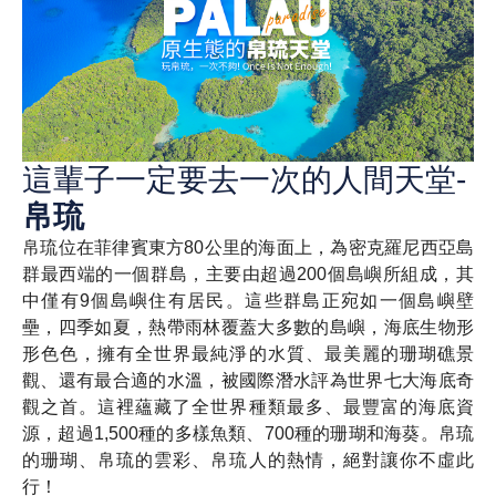
這輩子一定要去一次的人間天堂-
帛琉
帛琉位在菲律賓東方80公里的海面上，為密克羅尼西亞島
群最西端的一個群島，主要由超過200個島嶼所組成，其
中僅有9個島嶼住有居民。這些群島正宛如一個島嶼壁
壘，四季如夏，熱帶雨林覆蓋大多數的島嶼，海底生物形
形色色，擁有全世界最純淨的水質、最美麗的珊瑚礁景
觀、還有最合適的水溫，被國際潛水評為世界七大海底奇
觀之首。這裡蘊藏了全世界種類最多、最豐富的海底資
源，超過1,500種的多樣魚類、700種的珊瑚和海葵。帛琉
的珊瑚、帛琉的雲彩、帛琉人的熱情，絕對讓你不虛此
行！