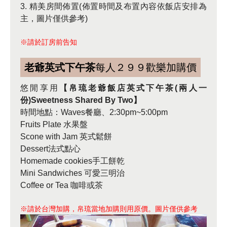
3. 精美房間佈置(佈置時間及布置內容依飯店安排為
主，圖片僅供參考)
※請於訂房前告知
老爺英式下午茶
每人２９９歡樂加購價
悠閒享用
【帛琉老爺飯店英式下午茶(兩人一
份)Sweetness Shared By Two】
時間地點：Waves餐廳、2:30pm~5:00pm
Fruits Plate 水果盤
Scone with Jam 英式鬆餅
Dessert法式點心
Homemade cookies手工餅乾
Mini Sandwiches 可愛三明治
Coffee or Tea 咖啡或茶
※請於台灣加購，帛琉當地加購則用原價。圖片僅供參考