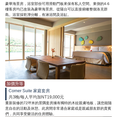
豪華海景房，浴室部份可用滑動門板來保有私人空間。東側的4-6
樓客房均已改裝為豪華海景房。從陽台可以直接俯瞰整個洛克群
島。浴室採乾溼分離，有淋浴間及浴缸。
加價升等
Corner Suite 家庭套房
共3晚/每人平均加NT19,000元
重新裝修的72坪米的景隅套房擁有獨特的木紋親膚地板，讓您能隨
意自在的活動及休憩。此房間非常適合家庭或是親戚朋友群的貴賓
們，共同享受樂活的住房體驗。