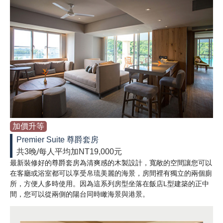
加價升等
Premier Suite 尊爵套房
共3晚/每人平均加NT19,000元
最新裝修好的尊爵套房為清爽感的木製設計，寬敞的空間讓您可以
在客廳或浴室都可以享受帛琉美麗的海景，房間裡有獨立的兩個廁
所，方便人多時使用。因為這系列房型坐落在飯店L型建築的正中
間，您可以從兩側的陽台同時瞰海景與港景。