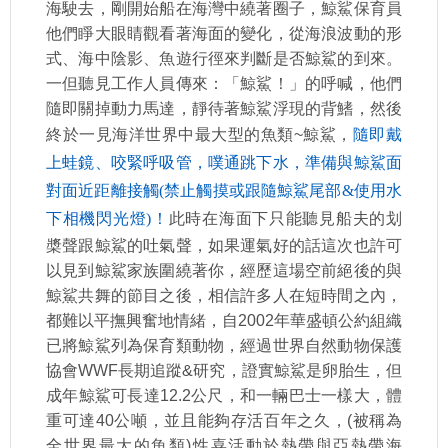
海駛去，剛開始船在海灣中繞著圈子，鯨鯊保育員
他們睜大眼睛觀看著海面的變化，從海浪波動的形
式、海中陰影、魚遊行徑來判斷是否鯨鯊的到來。
一但聽見工作人員傳來：「鯨鯊！」的呼喊，他們
隨即關掉動力馬達，靜待著鯨鯊浮現的背鰭，然後
終於一見海洋世界中最大型的魚類~鯨鯊，
隨即戴
上蛙鏡、咬緊呼吸管，噗通跳下水，準備與鯨鯊面
對面近距離接觸(禁止觸摸或跟隨鯨鯊尾部&使用水
下相機閃光燈)！
此時在海面下只能聽見船夫的划
槳聲跟鯨鯊的吐氣聲，如果運氣好的話這次也許可
以見到鯨鯊家族圍繞著你，經歷這場空前絕後的與
鯨鯊共舞的節目之後，相信許多人在短時間之內，
都難以平撫興奮地情緒，自2002年華盛頓公約組織
已將鯨鯊列為保育類動物，經過世界自然動物保護
協會WWF長期追蹤&研究，證實鯨鯊是卵胎生，但
成年鯨鯊可長達12.2公尺，和一輛巴士一樣大，體
重可達40公噸，並且能夠存活百年之久，(被稱為
全世界最大的魚類)性喜活動於熱帶與亞熱帶海