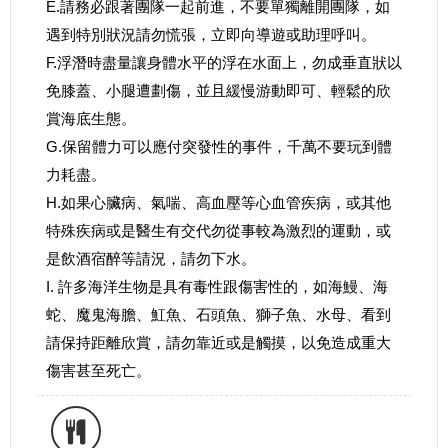
E.請務必跟著團隊一起前進，不要單獨離開團隊，如
遇到特別狀況請勿慌張，立即向導遊或助理呼叫。
F.浮潛時盡量讓身體水平的浮在水面上，勿成垂直狀以
免膝蓋、小腿遭劃傷，並且緩慢游動即可、輕鬆的欣
賞海底生態。
G.保留體力可以應付突發性的事件，千萬不要玩到體
力耗盡。
H.如果心臟病、氣喘、高血壓等心血管疾病，或其他
特殊疾病或是醫生有交代勿從事較為激烈的運動，或
是飲酒宿醉等請況，請勿下水。
I. 許多海洋生物是具有毒性跟傷害性的，如海鰻、海
蛇、魔鬼海膽、魟魚、石頭魚、獅子魚、水母、看到
請保持距離欣賞，請勿靠近或是觸摸，以免造成重大
傷害甚至死亡。