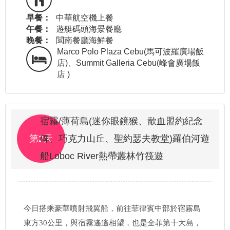
早餐：
中華航空機上餐
午餐：
遊艇碼頭海景餐廳
晚餐：
閩南餐廳海鮮餐
Marco Polo Plaza Cebu(馬可波羅廣場飯
店)、Summit Galleria Cebu(峰會廣場飯
店 )
宿霧/薄荷島(迷你眼鏡猴、歃血盟約紀念
第2天
碑、巧克力山丘、聖約瑟夫教堂)羅伯河遊
船Loboc River熱帶叢林竹筏遊
今日搭乘豪華噴射飛翼船，前往菲律賓中部於宿霧島
東方30公里，與宿霧遙遙相望，也是全菲第十大島，