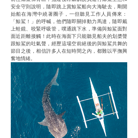
安全守則說明，隨即跳上賞鯨鯊船向大海駛去，剛開
始船在海灣中繞著圈子，一但聽見工作人員傳來：
「鯨鯊！」的呼喊，他們隨即關掉動力馬達，隨即戴
上蛙鏡、咬緊呼吸管，噗通跳下水，準備與鯨鯊面對
面近距離接觸！此時在海面下只能聽見船夫的划槳聲
跟鯨鯊的吐氣聲，經歷這場空前絕後的與鯨鯊共舞的
節目之後，相信許多人在短時間之內，都難以平撫興
奮地情緒。