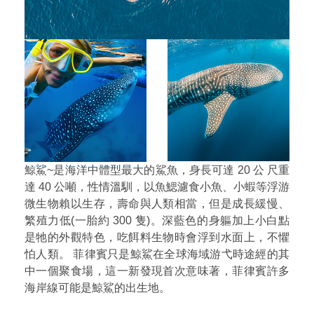
鯨鯊~是海洋中體型最大的鯊魚，身長可達 20 公 尺重
達 40 公噸，性情溫馴，以魚鰓濾食小魚、小蝦等浮游
微生物賴以生存，壽命與人類相當，但是成長緩慢、
繁殖力低(一胎約 300 隻)。深藍色的身軀加上小白點
是牠的外觀特色，吃餌料生物時會浮到水面上，不懼
怕人類。 菲律賓只是鯨鯊在全球海域游弋時途經的其
中一個聚食場，這一新發現首次意味著，菲律賓許多
海岸線可能是鯨鯊的出生地。