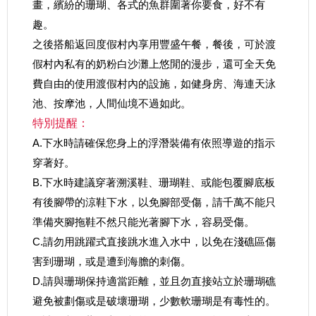
畫，繽紛的珊瑚、各式的魚群圍著你要食，好不有
趣。
之後搭船返回度假村內享用豐盛午餐，餐後，可於渡
假村內私有的奶粉白沙灘上悠閒的漫步，還可全天免
費自由的使用渡假村內的設施，如健身房、海連天泳
池、按摩池，人間仙境不過如此。
特別提醒：
A.下水時請確保您身上的浮潛裝備有依照導遊的指示
穿著好。
B.下水時建議穿著溯溪鞋、珊瑚鞋、或能包覆腳底板
有後腳帶的涼鞋下水，以免腳部受傷，請千萬不能只
準備夾腳拖鞋不然只能光著腳下水，容易受傷。
C.請勿用跳躍式直接跳水進入水中，以免在淺礁區傷
害到珊瑚，或是遭到海膽的刺傷。
D.請與珊瑚保持適當距離，並且勿直接站立於珊瑚礁
避免被劃傷或是破壞珊瑚，少數軟珊瑚是有毒性的。