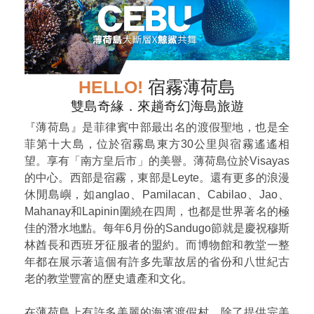
HELLO!
宿霧薄荷島
雙島奇緣．來趟奇幻海島旅遊
『薄荷島』是菲律賓中部最出名的渡假聖地，也是全
菲第十大島，位於宿霧島東方30公里與宿霧遙遙相
望。享有「南方皇后市」的美譽。薄荷島位於Visayas
的中心。西部是宿霧，東部是Leyte。還有更多的浪漫
休閒島嶼，如anglao、Pamilacan、Cabilao、Jao、
Mahanay和Lapinin圍繞在四周，也都是世界著名的極
佳的潛水地點。每年6月份的Sandugo節就是慶祝穆斯
林酋長和西班牙征服者的盟約。而博物館和教堂一整
年都在展示著這個有許多先輩故居的省份和八世紀古
老的教堂豐富的歷史遺產和文化。
在薄荷島上有許多美麗的海濱渡假村，除了提供完美