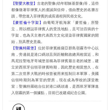
【聖嬰大教堂】
古老的聖像(幼年耶穌基督像)等，這些
都像徵著菲律賓人的虔誠與信仰，借由歷史的名勝古
蹟，帶您進入菲律賓的成長過程與民俗文化。
【麥哲倫十字架】
由葡萄牙航海家「麥哲倫」所豎
立，用以標誌菲律賓人的受洗地點，且可治百病的十
字架，也為天主教代表西方文化浸染菲律賓國家的開
始，別具歷史意義。
【聖佩特羅堡】
位於菲律賓維薩亞群島宿霧市中心以
南，旁邊就是港口碼頭且與距離郵政總局相當近，和
馬尼拉聖地牙哥城堡並稱為菲律賓最古老的城堡，建
立於西班牙佔領菲律賓時期，因此歷史相當悠久，在
第二次世界大戰的時候曾被用來抵制日本軍隊，美國
佔領時期則為軍官的營房，現在成為學校的課堂教
室；聖佩特羅砲台位於港口碼頭邊，是西班牙軍隊進
入宿霧的第一個據點，目前已改建成紀念公園。