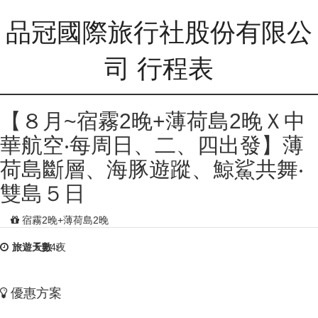
品冠國際旅行社股份有限公
司 行程表
【８月~宿霧2晚+薄荷島2晚Ｘ中
華航空‧每周日、二、四出發】薄
荷島斷層、海豚遊蹤、鯨鯊共舞‧
雙島５日
宿霧2晚+薄荷島2晚
旅遊天數：
5天4夜
優惠方案