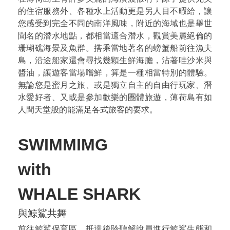
的住宿服務外、各種水上活動更是另人目不暇給，讓
您感受到完全不同的南洋風味，附近的海域也是舉世
聞名的潛水地點，都相當適合潛水，觀賞美麗絕倫的
珊瑚礁海景及魚群。搭乘當地著名的螃蟹船前往漁夫
島，沿途船家還會尋找幾顆生鮮海膽，沾著哇沙米與
醬油，讓遊客當場嚐鮮，算是一種相當特別的體驗。
無論您是蜜月之旅、或是獨立自主的自由行玩家、潛
水愛好者、又或是參加歡樂的團體旅遊，薄荷島有如
人間天堂般的能滿足各式旅客的要求。
SWIMMIMG
with
WHALE SHARK
與鯨鯊共舞
前往鯨鯊保育區，抵達後聆聽解說員進行鯨鯊生態和