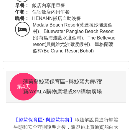
早餐：
飯店內享用早餐
午餐：
住宿飯店內用午餐
晚餐：
HENANN飯店自助晚餐
Modala Beach Resort(莫達拉沙灘渡假
村)、Bluewater Panglao Beach Resort
(薄荷島海灘藍水度假村)、The Bellevue
resort(貝爾維尤沙灘渡假村)、畢格蘭渡
假村(Be Grand Resort Bohol)
薄荷島鯨鯊保育區~與鯨鯊共舞/宿
第4天
霧/AYALA購物廣場或SM購物廣場
【鯨鯊保育區~與鯨鯊共舞】
聆聽解說員進行鯨鯊
生態和安全守則說明之後，隨即跳上賞鯨鯊船向大