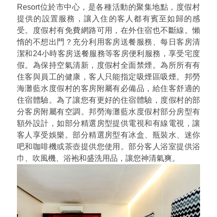
Resort位於市中心，是各種活動的聚集地點，度假村
提供的設置服務，讓入住的客人都有賓至如歸的感
受。度假村有免費網路可用，在外住宿也不斷線。懶
惰的不想出門？充分利用客房送餐服務、每日客房清
潔和24小時客房送餐服務等客房便利服務，享受宅度
假。為保持空氣清新，度假村全面禁煙。為所所有有
住客與員工的健康，客人只能指定吸煙區吸煙。邦勞
海灘藍水度假村的客房附屬有必備品，給住客舒適的
住宿體驗。為了讓您有更好的住宿體驗，度假村的部
分客房附屬有空調。邦勞海灘藍水度假村部分房型有
額外設計，如部分精選房型提供電視和有線電視，讓
客人享受娛樂。部分精選房型有冰盒、瓶裝水、迷你
吧和咖啡機或茶壺提供您使用。部分客人浴室提供浴
巾、吹風機、浴袍和盛洗用品，讓您神清氣爽。