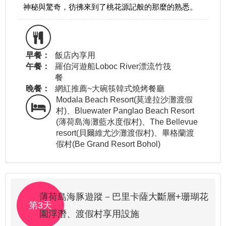
神秘與驚奇，彷彿來到了桃花源記般的那麼的熟悉。
早餐：
飯店內享用
午餐：
羅伯河遊船Loboc River漂流竹筏
餐
晚餐：
網紅推薦~大碗筷韓式燒烤餐廳
Modala Beach Resort(莫達拉沙灘渡假
村)、Bluewater Panglao Beach Resort
(薄荷島海灘藍水度假村)、The Bellevue
resort(貝爾維尤沙灘渡假村)、畢格蘭渡
假村(Be Grand Resort Bohol)
薄荷島海豚遊蹤－巴里卡薩大斷層+珊瑚花
第3天
園浮潛、渡假村享用設施