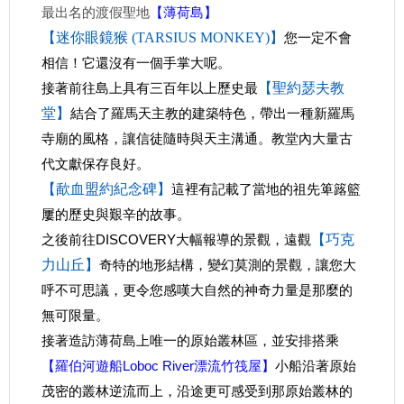
最出名的渡假聖地
【薄荷島】
【迷你眼鏡猴 (TARSIUS MONKEY)】
您一定不會
相信！它還沒有一個手掌大呢。
接著前往島上具有三百年以上歷史最
【聖約瑟夫教
堂】
結合了羅馬天主教的建築特色，帶出一種新羅馬
寺廟的風格，讓信徒隨時與天主溝通。教堂內大量古
代文獻保存良好。
【歃血盟約紀念碑】
這裡有記載了當地的祖先箄簬籃
屢的歷史與艱辛的故事。
之後前往DISCOVERY大幅報導的景觀，遠觀
【巧克
力山丘】
奇特的地形結構，變幻莫測的景觀，讓您大
呼不可思議，更令您感嘆大自然的神奇力量是那麼的
無可限量。
接著造訪薄荷島上唯一的原始叢林區，並安排搭乘
【羅伯河遊船Loboc River漂流竹筏屋】
小船沿著原始
茂密的叢林逆流而上，沿途更可感受到那原始叢林的