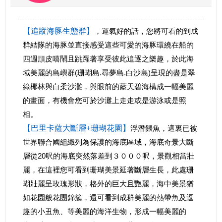
【追蹤海豚生態群】
，運氣好的話，您將可看的到成
群結隊的海豚並直接感受這些可愛的海豚環繞在船的
四週頑皮嘻鬧且跳躍著享受彼此追逐之樂趣，於此海
域美麗的島嶼群(珊瑚島.尋夢島.白沙島)呈現的盡是翠
綠椰林與白柔沙灘，與眼前的藍天碧海構成一幅美麗
的畫面，有機會您可於沙灘上走走或是游泳或是照
相。
【巴里卡薩大斷層+珊瑚花園】
浮潛餵魚，這裏已被
世界聯合國組織列為保護的海底區域，海底奇景大斷
層從20呎的海底突然落差到３０００呎，景觀相當壯
麗，在這裡您可看到珊瑚美景延著斷層生長，此處珊
瑚壯麗呈玫瑰形狀，格外的巨大且艷麗，海中美景猶
如花園般花團錦簇，還可看到成群美麗的熱帶魚及逗
趣的小丑魚、等美麗的海洋生物，形成一幅美麗的