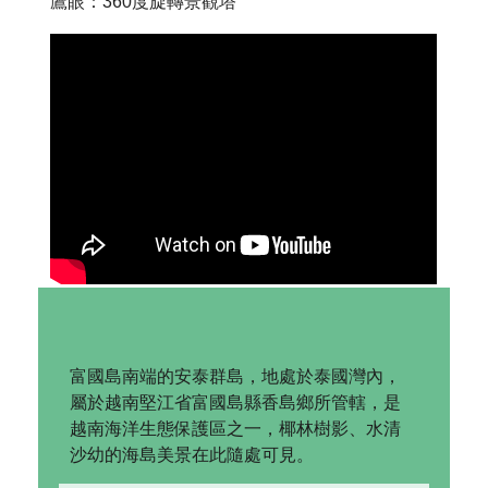
鷹眼：360度旋轉景觀塔
富國島南端的安泰群島，地處於泰國灣內，
屬於越南堅江省富國島縣香島鄉所管轄，是
越南海洋生態保護區之一，椰林樹影、水清
沙幼的海島美景在此隨處可見。