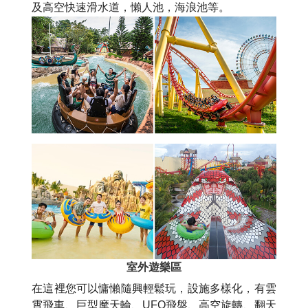
及高空快速滑水道，懶人池，海浪池等。
室外遊樂區
在這裡您可以慵懶隨興輕鬆玩，設施多樣化，有雲
霄飛車、巨型摩天輪、UFO飛盤、高空旋轉、翻天