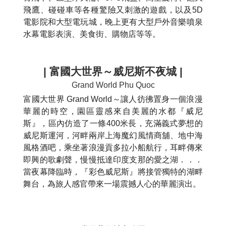
飛鷹、碰碰車等各種驚險又刺激的遊戲，以及5D
電影院和大型電玩城，晚上更有大型戶外音樂噴泉
水幕電影表演、美食街、購物店等等。
| 富國大世界～
威尼斯不夜城 |
Grand World Phu Quoc
富國大世界 Grand World～讓人彷彿置身一個浪漫
華麗的時空，園區靈感來自美麗的水都『威尼
斯』，區內仿造了一條400米長，充滿義式夢想的
威尼斯運河，河畔兩岸上海魔幻風情商舖、地中海
風格酒吧，乘坐著浪漫貢多拉小船航行，耳畔傳來
即興的歌劇聲，慢慢抵達印度支那的愛之湖．．．
當夜幕降臨時，『彩色威尼斯』將接管獨特的湖畔
舞台，為旅人感官帶來一場震撼人心的華麗演出。