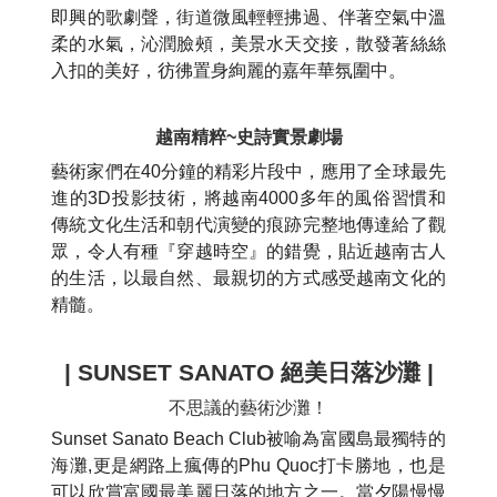
即興的歌劇聲，街道微風輕輕拂過、伴著空氣中溫
柔的水氣，沁潤臉頰，美景水天交接，散發著絲絲
入扣的美好，彷彿置身絢麗的嘉年華氛圍中。
越南精粹~史詩實景劇場
藝術家們在40分鐘的精彩片段中，應用了全球最先
進的3D投影技術，將越南4000多年的風俗習慣和
傳統文化生活和朝代演變的痕跡完整地傳達給了觀
眾，令人有種『穿越時空』的錯覺，貼近越南古人
的生活，以最自然、最親切的方式感受越南文化的
精髓。
| SUNSET SANATO 絕美
日落沙灘 |
不思議的藝術沙灘！
Sunset Sanato Beach Club被喻為富國島最獨特的
海灘,更是網路上瘋傳的Phu Quoc打卡勝地，也是
可以欣賞富國最美麗日落的地方之一。當夕陽慢慢