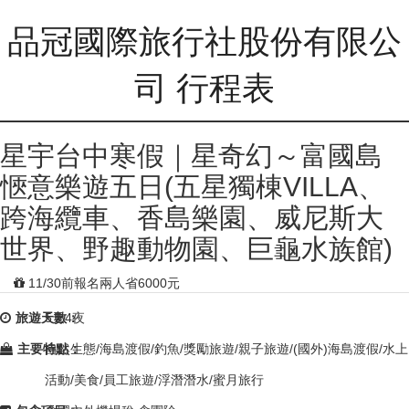
品冠國際旅行社股份有限公
司 行程表
星宇台中寒假｜星奇幻～富國島
愜意樂遊五日(五星獨棟VILLA、
跨海纜車、香島樂園、威尼斯大
世界、野趣動物園、巨龜水族館)
11/30前報名兩人省6000元
旅遊天數：
5天4夜
主要特點：
自然生態/海島渡假/釣魚/獎勵旅遊/親子旅遊/(國外)海島渡假/水上
活動/美食/員工旅遊/浮潛潛水/蜜月旅行