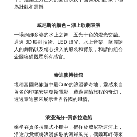
為壯觀和震撼。
威尼斯的顏色～湖上歌劇表演
一場婀娜多姿的水上之舞，五光十色的燈光交融。
通過 3D 映射技術、LED 燈光、水上音樂、華麗誘
人的舞蹈以及精心投入的服裝和背景，和諧的組合
企圖喚醒觀眾所有感官。
泰迪熊博物館
堪稱富國島旅遊中最Cute的浪漫夢奇地，靈感來自
著名的印第安納瓊斯電影，透過冒險旅程的奇幻，
透過泰迪熊來展示世界各國的風情。
浪漫滿分~貢多拉遊船
乘坐在貢多拉義式小船中，徜徉於威尼斯運河上，
沿途欣賞繽紛浪漫多彩的河岸風光，偶爾耳畔傳來