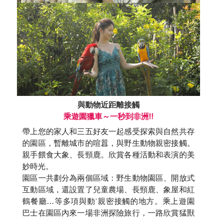
與動物近距離接觸
乘遊園獵車～一秒到非洲!!
帶上您的家人和三五好友一起感受探索與自然共存
的園區，暫離城市的喧囂，與野生動物親密接觸。
親手餵食大象、長頸鹿。欣賞各種活動和表演的美
妙時光。
園區一共劃分為兩個區域：野生動物園區、開放式
互動區域，還設置了兒童農場、長頸鹿、象屋和紅
鶴餐廳…等多項與動ˋ親密接觸的地方。乘上遊園
巴士在園區內來一場非洲探險旅行，一路欣賞猛獸