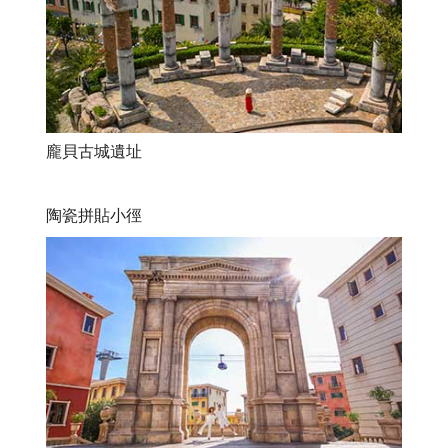
龐貝古城遺址
陶瓷拼貼小徑