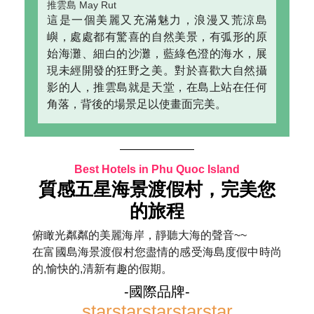
推雲島 May Rut
這是一個美麗又充滿魅力，浪漫又荒涼島
嶼，處處都有驚喜的自然美景，有弧形的原
始海灘、細白的沙灘，藍綠色澄的海水，展
現未經開發的狂野之美。對於喜歡大自然攝
影的人，推雲島就是天堂，在島上站在任何
角落，背後的場景足以使畫面完美。
Best Hotels in Phu Quoc Island
質感五星海景渡假村，完美您
的旅程
俯瞰光粼粼的美麗海岸，靜聽大海的聲音~~
在富國島海景渡假村您盡情的感受海島度假中時尚
的,愉快的,清新有趣的假期。
-國際品牌-
star
star
star
star
star