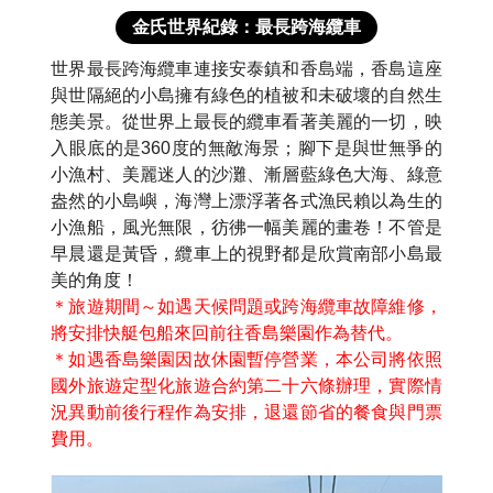
金氏世界紀錄：最長跨海纜車
世界最長跨海纜車連接安泰鎮和香島端，香島這座
與世隔絕的小島擁有綠色的植被和未破壞的自然生
態美景。從世界上最長的纜車看著美麗的一切，映
入眼底的是360度的無敵海景；腳下是與世無爭的
小漁村、美麗迷人的沙灘、漸層藍綠色大海、綠意
盎然的小島嶼，海灣上漂浮著各式漁民賴以為生的
小漁船，風光無限，彷彿一幅美麗的畫卷！不管是
早晨還是黃昏，纜車上的視野都是欣賞南部小島最
美的角度！
＊旅遊期間～如遇天候問題或跨海纜車故障維修，
將安排快艇包船來回前往香島樂園作為替代。
＊如遇香島樂園因故休園暫停營業，本公司將依照
國外旅遊定型化旅遊合約第二十六條辦理，實際情
況異動前後行程作為安排，退還節省的餐食與門票
費用。