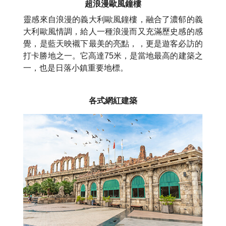
超浪漫歐風鐘樓
靈感來自浪漫的義大利歐風鐘樓，融合了濃郁的義
大利歐風情調，給人一種浪漫而又充滿歷史感的感
覺，是藍天映襯下最美的亮點，，更是遊客必訪的
打卡勝地之一。它高達75米，是當地最高的建築之
一，也是日落小鎮重要地標。
各式網紅建築