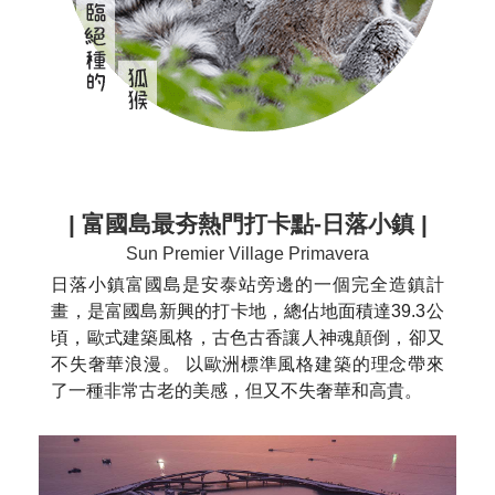
| 富國島最夯熱門打卡點-
日落小鎮
|
Sun Premier Village Primavera
日落小鎮富國島是安泰站旁邊的一個完全造鎮計
畫，是富國島新興的打卡地，總佔地面積達39.3公
頃，歐式建築風格，古色古香讓人神魂顛倒，卻又
不失奢華浪漫。 以歐洲標準風格​​建築的理念帶來
了一種非常古老的美感，但又不失奢華和高貴。