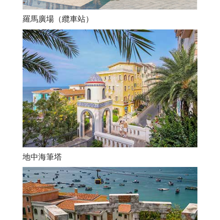
羅馬廣場（纜車站）
地中海筆塔