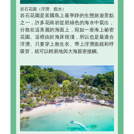
岩石花園（浮潛、戲水）
岩石花園是富國島上最寧靜的生態旅遊景點
之一，許多花崗岩從碧綠色的海水中竄出，
分散在這美麗的海面上，宛如一座海上祕密
花園。這裡由於海床很淺，所以也是最適合
浮潛。只要穿上救生衣、帶上浮潛面鏡和呼
吸管，就可以輕易地與大海親密接觸。