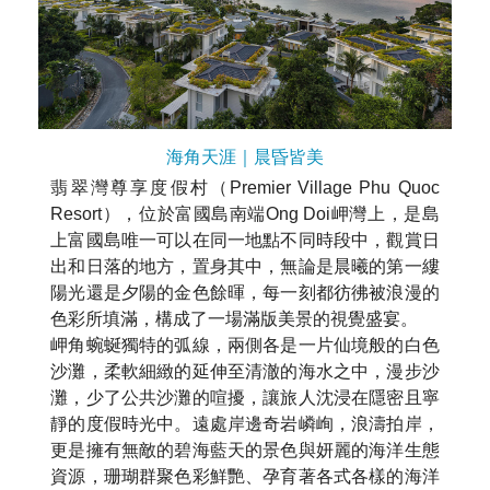
海角天涯｜晨昏皆美
翡翠灣尊享度假村（Premier Village Phu Quoc
Resort），位於富國島南端Ong Doi岬灣上，是島
上富國島唯一可以在同一地點不同時段中，觀賞日
出和日落的地方，置身其中，無論是晨曦的第一縷
陽光還是夕陽的金色餘暉，每一刻都彷彿被浪漫的
色彩所填滿，構成了一場滿版美景的視覺盛宴。
岬角蜿蜒獨特的弧線，兩側各是一片仙境般的白色
沙灘，柔軟細緻的延伸至清澈的海水之中，漫步沙
灘，少了公共沙灘的喧擾，讓旅人沈浸在隱密且寧
靜的度假時光中。遠處岸邊奇岩嶙峋，浪濤拍岸，
更是擁有無敵的碧海藍天的景色與妍麗的海洋生態
資源，珊瑚群聚色彩鮮艷、孕育著各式各樣的海洋