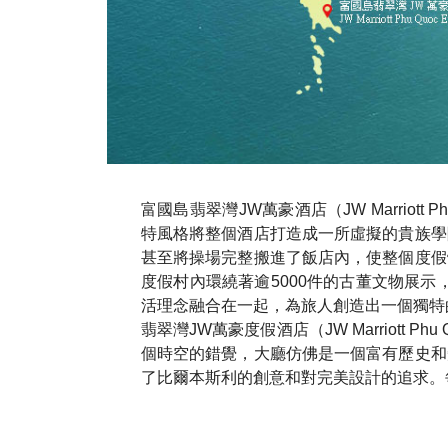
富國島翡翠灣JW萬豪酒店（JW Marriott 
特風格將整個酒店打造成一所虛擬的貴族學
甚至將操場完整搬進了飯店內，使整個度假
度假村內環繞著逾5000件的古董文物展示，
活理念融合在一起，為旅人創造出一個獨特
翡翠灣JW萬豪度假酒店（JW Marriott
個時空的錯覺，大廳仿佛是一個富有歷史和
了比爾本斯利的創意和對完美設計的追求。