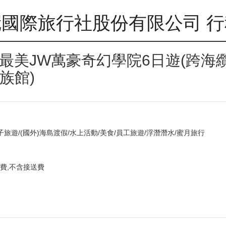
國際旅行社股份有限公司 
最美JW萬豪奇幻學院6日遊(跨海
族館)
子旅遊/(國外)海島渡假/水上活動/美食/員工旅遊/浮潛潛水/蜜月旅行
費,不含接送費