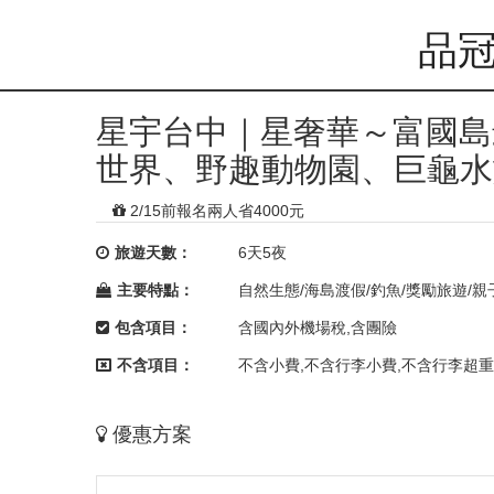
品冠
星宇台中｜星奢華～富國島
世界、野趣動物園、巨龜水
2/15前報名兩人省4000元
旅遊天數：
6天5夜
主要特點：
自然生態/海島渡假/釣魚/獎勵旅遊/親
包含項目：
含國內外機場稅,含團險
不含項目：
不含小費,不含行李小費,不含行李超重
優惠方案