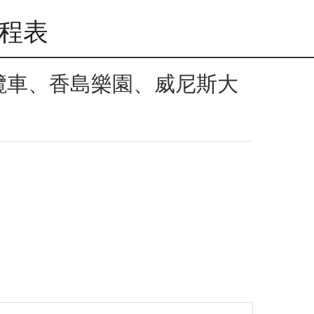
行程表
纜車、香島樂園、威尼斯大