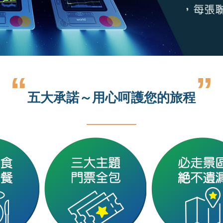
“
”
五大承諾～用心呵護您的旅程