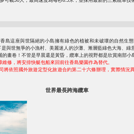
廂最多可載30人，最高速度為每秒8.5米，並採用最新的三索纜車
，香島這座與世隔絕的小島擁有綠色的植被和未破壞的自然生態
腳下是與世無爭的小漁村、美麗迷人的沙灘、漸層藍綠色大海、綠
麗的畫卷！不管是早晨還是黃昏，纜車上的視野都是欣賞南部小
障維修，將安排快艇包船來回前往香島樂園作為替代。
司將依照國外旅遊定型化旅遊合約第二十六條辦理，實際情況
世界最長跨海纜車