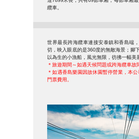
達7899米長，共有69節車廂，每節車
纜車。
世界最長跨海纜車連接安泰鎮和香島端
切，映入眼底的是360度的無敵海景；
以為生的小漁船，風光無限，彷彿一幅美
＊旅遊期間～如遇天候問題或跨海纜車故
＊如遇香島樂園因故休園暫停營業，本公
門票費用。