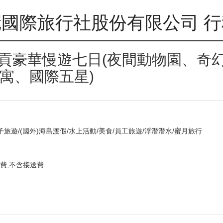
國際旅行社股份有限公司 
西貢豪華慢遊七日(夜間動物園、奇
寓、國際五星)
子旅遊/(國外)海島渡假/水上活動/美食/員工旅遊/浮潛潛水/蜜月旅行
費,不含接送費