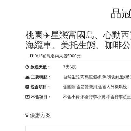
品冠
桃園✈️星戀富國島、心動
海纜車、美托生態、咖啡公
9/15前報名兩人省5000元
旅遊天數：
7天6夜
主要特點：
自然生態/海島渡假/釣魚/獎勵旅遊/親
包含項目：
含團險,含簽證費用,含國內外機場稅
不含項目：
不含小費,不含行李小費,不含行李超重
優惠方案