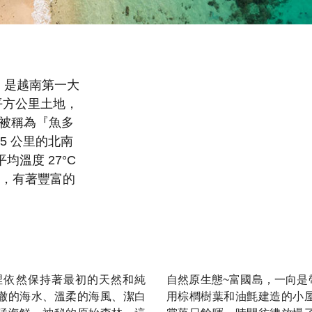
，是越南第一大
 平方公里土地，
被稱為『魚多
5 公里的北南
均溫度 27°C
丘，有著豐富的
裡依然保持著最初的天然和純
自然原生態~富國島，一向是
澈的海水、溫柔的海風、潔白
用棕櫚樹葉和油氈建造的小