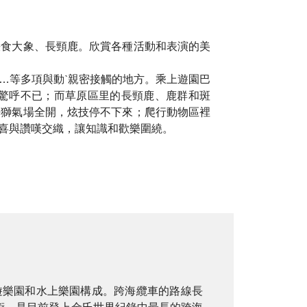
餵食大象、長頸鹿。欣賞各種活動和表演的美
…等多項與動ˋ親密接觸的地方。乘上遊園巴
驚呼不已；而草原區里的長頸鹿、鹿群和斑
海獅氣場全開，炫技停不下來；爬行動物區裡
喜與讚嘆交織，讓知識和歡樂圍繞。
海纜車、遊樂園和水上樂園構成。跨海纜車的路線長