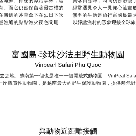
猛海鮮、神秘的原始森林，這
賞落日餘暉，時間彷彿放慢
有。而它仍然保留著最古樸的
經常遇見令人一見傾心油畫
在海邊的茅草傘下在烈日下吹
無爭的生活是旅行富國島最
墨漁船的點點漁火夜色闌珊，
以靜謐漁村的形象迎接全球旅
富國島‧珍珠沙法里野生動物園
Vinpearl Safari Phu Quoc
。越南第一個也是唯一一個開放式動物園，VinPeal Safar
僅是一座觀賞性動物園，是越南最大的野生保護動物園，提供瀕危
與動物近距離接觸