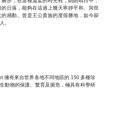
了腳步，在這種溫柔的時光裡，朗朗晴日中，
般的日落，能夠在這過上幾天寧靜平和、與世
大的感動。曾是王公貴族的度假勝地，如今卻
人。
i 擁有來自世界各地不同地區的 150 多種珍
野生動物的保護、繁育及瀕危，極具有科學研