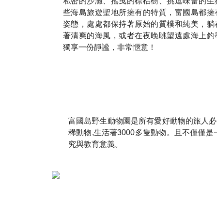
私密的沙灘、搖曳的棕梠樹、挑逗味蕾的生
些海島旅遊聖地所擁有的特質，富國島都擁
姿態，處處都保持著原始的質樸和純美，躺
著清爽的海風，或者在夜晚眺望遠處海上釣
獨享一份靜謐，非常愜意！
富國島野生動物園是所有愛好動物的旅人必去之地
稀動物,生活著3000多隻動物。且不僅
究與教育意義。