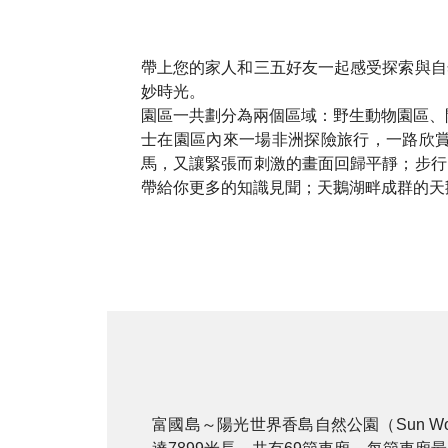
帶上您的家人和三五好友一起感受探索與自
妙時光。
園區一共劃分為兩個區域：野生動物園區、
士在園區內來一場非洲探險旅行，一路欣
馬，又讓緊張而刺激的畫面回歸平靜；步行
帶給你更多的知識見聞；天鵝湖畔成群的天
富國島～陽光世界香島自然公園（Sun Wor