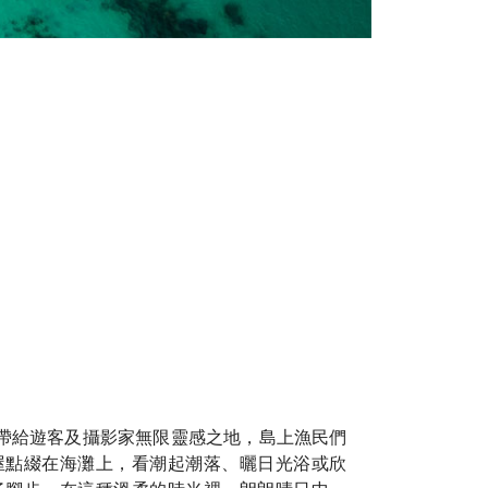
帶給遊客及攝影家無限靈感之地，島上漁民們
屋點綴在海灘上，看潮起潮落、曬日光浴或欣