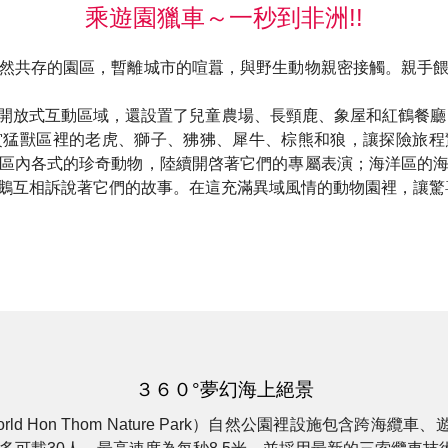
乘遊園獵車～一秒到非洲!!
然共存的園區，暫離城市的喧囂，與野生動物親密接觸。親手
開放式互動區域，還設置了兒童農場、長頸鹿、象屋和紅鶴餐廳
賞猛獸區裡的老虎、獅子、狒狒、犀牛、棕熊和狼，讓探險旅程
區內各式的珍奇動物，陸續開啓著它們的專屬表演；海洋區的
鵝互相訴說著它們的故事。在這充滿異域風情的動物園裡，讓驚
３６０°夢幻海上絕景
ld Hon Thom Nature Park）自然公園裡設施包含跨