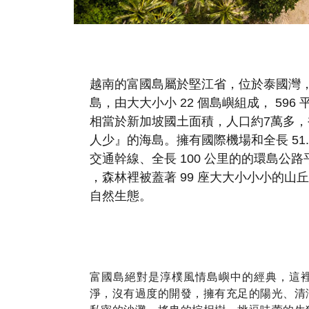
越南的富國島屬於堅江省，位於泰國灣
島，由大大小小 22 個島嶼組成， 596
相當於新加坡國土面積，人口約7萬多，
人少』的海島。擁有國際機場和全長 51.
交通幹線、全長 100 公里的的環島公路平
，森林裡被蓋著 99 座大大小小小的山
自然生態。
富國島絕對是淳樸風情島嶼中的經典，這
淨，沒有過度的開發，擁有充足的陽光、清