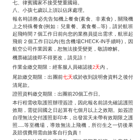
七、律賓國家不接受雙重國籍。
八、小孩七歲以上須以佔床處理。
報名時請務必先告知機上餐食(素食、非素食)，關飛機
上之特殊餐食(例如：兒童餐、素食餐...等)，請於航班
起飛時間７個工作日前向您的業務員提出需求，航班起
飛前２個工作日以內(包含機場CHECK-IN手續時)，因
航空公司作業因素，恕無法接受變更，敬請瞭解。
機票確認後即不得更改，請見諒！
作業金繳交期限：經客服人員確認後
2天
內 。
尾款繳交期限：出團前
七天
或於收到說明會資料之後付
清尾款。
證照資料繳交期限：出團前20個工作日。
本行程需收取護照辦理簽證，因此報名前請先確認護照
效期，需從回國之日起算有七個月以上之效期。如簽證
自理無法交付護照影印本，出發當天未帶有效期限之護
照.....等至機場，導致無法上飛機，所衍生之一切後果
及賠償費用需由旅客自行負責！