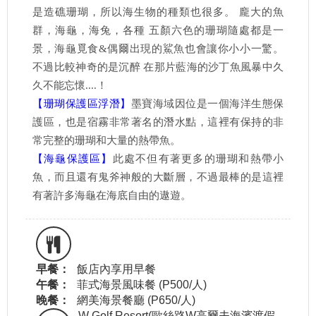
是造礁珊瑚，所以海生物的種類也很多。 龐大的魚
群，海龜，海兔，各種 五顏六色的珊瑚隨處都是一
景，海龜覓食&偶爾出現的鯊魚也會讓你小小一驚。
不過比較神奇的是沉醉 在那片藍海的沙丁魚風暴中久
久不能忘懷....！
【珊瑚保護區浮潛】
墨寶海域因位是一個海洋生態保
護區，也是宿霧非常著名的潛水點，這裡有保持的非
常完整的珊瑚和大量的熱帶魚。
【海龜保護區】
此處不但有著更多的珊瑚和熱帶小
魚，而且還有鬼斧神般的大斷層，不過最棒的是這裡
有著許多海龜在海底自由的遨遊。
早餐：
飯店內享用早餐
午餐：
菲式海景風味餐 (P500/人)
晚餐：
網美海景餐廳 (P650/人)
W Golf Resort(歐絲路W高爾夫海濱渡假