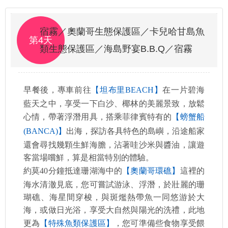
宿霧／奧蘭哥生態保護區／卡兒哈甘島魚
第4天
類生態保護區／海島野宴B.B.Q／宿霧
早餐後，專車前往
【坦布里BEACH】
在一片碧海
藍天之中，享受一下白沙、椰林的美麗景致，放鬆
心情，帶著浮潛用具，搭乘菲律賓特有的
【螃蟹船
(BANCA)】
出海，探訪各具特色的島嶼，沿途船家
還會尋找幾顆生鮮海膽，沾著哇沙米與醬油，讓遊
客當場嚐鮮，算是相當特別的體驗。
約莫40分鐘抵達珊湖海中的
【奧蘭哥環礁】
這裡的
海水清澈見底，您可嘗試游泳、浮潛，於壯麗的珊
瑚礁、海星間穿梭，與斑爁熱帶魚一同悠游於大
海，或做日光浴，享受大自然與陽光的洗禮，此地
更為
【特殊魚類保護區】
，您可準備些食物享受餵