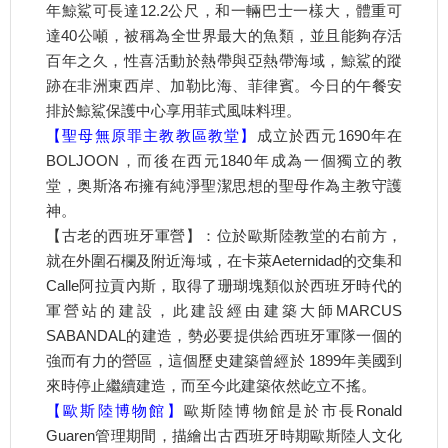
年鯨鯊可長達12.2公尺，和一輛巴士一樣大，體重可
達40公噸，被稱為全世界最大的魚類，並且能夠存活
百年之久，性喜活動於熱帶與亞熱帶海域，鯨鯊的蹤
跡在非洲東西岸、加勒比海、菲律賓。今日的午餐安
排於鯨鯊保護中心享用菲式風味料理。
【聖母無原罪主教教區教堂】
成立於西元1690年在
BOLJOON，而後在西元1840年成為一個獨立的教
堂，奥斯洛布擁有純淨聖潔思想的聖母作為主教守護
神。
【古老的西班牙軍營】：位於歐斯陸教堂的右前方，
就在外圍石欄及附近海域，在卡萊Aeternidad的交集和
Calle阿拉貢內斯，取得了珊瑚塊類似於西班牙時代的
軍營站的建設，此建設經由建築大師MARCUS
SABANDAL的建造，勢必要提供給西班牙軍隊一個的
強而有力的營區，這個歷史建築曾經於 1899年美國到
來時停止繼續建造，而至今此建築依然屹立不搖。
【歐斯陸博物館】
歐斯陸博物館是於市長Ronald
Guaren管理期間，描繪出古西班牙時期歐斯陸人文化