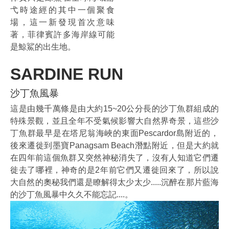
弋時途經的其中一個聚食
場，這一新發現首次意味
著，菲律賓許多海岸線可能
是鯨鯊的出生地。
SARDINE RUN
沙丁魚風暴
這是由幾千萬條是由大約15~20公分長的沙丁魚群組成的
特殊景觀，並且全年不受氣候影響大自然界奇景，這些沙
丁魚群最早是在塔尼翁海峽的東面Pescardor島附近的，
後來遷徙到墨寶Panagsam Beach潛點附近，但是大約就
在四年前這個魚群又突然神秘消失了，沒有人知道它們遷
徙去了哪裡，神奇的是2年前它們又遷徙回來了，所以說
大自然的奧秘我們還是瞭解得太少太少.....沉醉在那片藍海
的沙丁魚風暴中久久不能忘記....。