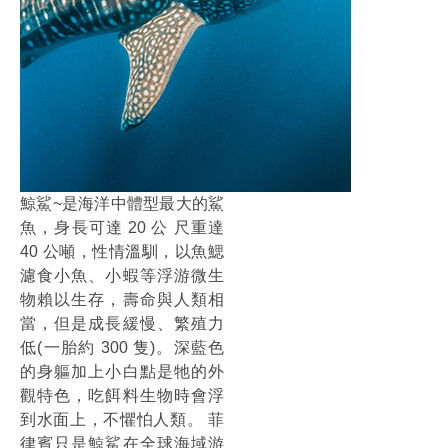
鯨鯊~是海洋中體型最大的鯊
魚，身長可達 20 公 尺重達
40 公噸，性情溫馴，以魚鰓
濾食小魚、小蝦等浮游微生
物賴以生存，壽命與人類相
當，但是成長緩慢、繁殖力
低(一胎約 300 隻)。深藍色
的身軀加上小白點是牠的外
觀特色，吃餌料生物時會浮
到水面上，不懼怕人類。 菲
律賓只是鯨鯊在全球海域游