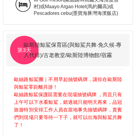
村)或Maayo Argao Hotel(馬約爾高)或
Pescadores cebu(墨寶海豚灣海濱飯店)
歐斯陸鯨鯊保育區(與鯨鯊共舞‧免久候‧專
第3天
人代排)/古老教堂/歐斯陸博物館/宿霧
歐絲路鯨鯊團｜不用早起抽號碼牌，讓你在歐斯陸
與鯨鯊零距離共游！
歐絲路鯨鯊保護區需要在現場抽號碼牌 ，而且只有
上午可以下水看鯨鯊，錯過就只能明天再來，品冠
旅遊特別安排工作人員在當地事先抽號碼牌，貴賓
們到現場只要等待一下子，就可以出海與鯨鯊共舞
了！