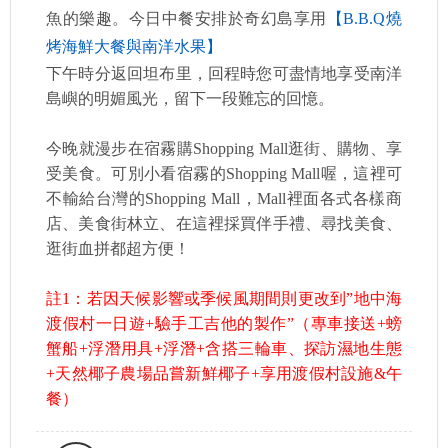
魚的樂趣。今日中餐安排於奇幻島享用
【B.B.Q燒
烤海鮮大餐與南洋水果】
下午時分返回坦布里，回程時您可盡情地享受南洋
島嶼的明媚風光，留下一段難忘的回憶。
今晚就漫步在宿霧購Shopping Mall逛街、購物、享
受美食。可別小看宿霧的Shopping Mall喔，這裡可
不輸給台灣的Shopping Mall，Mall裡面各式各樣商
店、美食街林立、在這裡採買伴手禮、尋找美食、
逛街血拼都超方便！
註1：若因天候影響或季候風期間則更改到”地中海
渡假村一日遊+驗手工吉他的製作”（專車接送+螃
蟹船+浮潛用具+浮潛+含搭三輪車、探訪濕地生態
+天然椰子農場品嘗新鮮椰子+享用渡假村設施&午
餐）