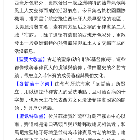
西班牙色彩外，更散發出一股亞洲獨特的熱帶氣候與
風土人文交織而成的活潑氣息。
今日集合於桃園國際
機場，搭乘星宇航空飛往西班牙人最早登陸的地區，
以美麗海灘聞名，素有南方皇后之稱的菲律賓第二大
城『宿霧』，除了遺留有濃郁的西班牙色彩外，更散
發出一股亞洲獨特的熱帶氣候與風土人文交織而成的
活潑氣息。
【聖嬰大教堂】
古老的聖像(幼年耶穌基督像)等，這些
都像徵著菲律賓人的虔誠與信仰，借由歷史的名勝古
蹟，帶您進入菲律賓的成長過程與民俗文化。
【麥哲倫十字架】
由葡萄牙航海家「麥哲倫」所豎
立，用以標誌菲律賓人的受洗地點，且可治百病的十
字架，也為天主教代表西方文化浸染菲律賓國家的開
始，別具歷史意義。
【聖佩特羅堡】
位於菲律賓維薩亞群島宿霧市中心以
南，旁邊就是港口碼頭且與距離郵政總局相當近，和
馬尼拉聖地牙哥城堡並稱為菲律賓最古老的城堡，建