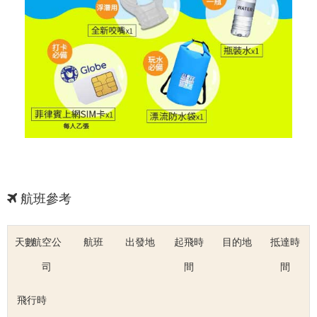
航班參考
天數
航空公
航班
出發地
起飛時
目的地
抵達時
司
間
間
飛行時