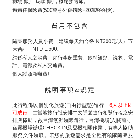
機場-飯店-碼頭-飯店-機場接送旅。
遊責任保險費(500萬意外傷殘險+20萬醫療險)。
費用不包含
隨團服務人員小費（建議每天約台幣 NT300元/人）五
天合計：NTD 1,500。
純係私人之消費：如行李超重費、飲料酒類、洗衣、電
話、電報及私人交通費。
個人護照新辦費用。
說明事項&規定
此行程係以個別化旅遊(自由行型態)進行，
6人以上即
可成行
，由當地旅行社安排中文導遊進行相關行程之安
排與協助，故台灣無派領隊隨行，台灣機場(入關前)、
宿霧機場辦理CHECK IN及登機相關作業，有專人協助
服務文件領取。若您的旅遊需求是全程有領隊隨團服