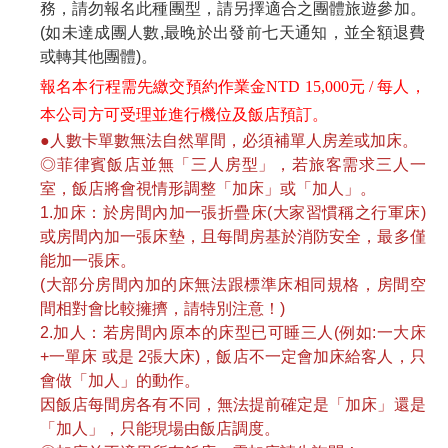
務，請勿報名此種團型，請另擇適合之團體旅遊參加。
(如未達成團人數,最晚於出發前七天通知，並全額退費
或轉其他團體)。
報名本行程需先繳交預約作業金NTD 15,000元 / 每人，
本公司方可受理並進行機位及飯店預訂。
●人數卡單數無法自然單間，必須補單人房差或加床。
◎菲律賓飯店並無「三人房型」，若旅客需求三人一
室，飯店將會視情形調整「加床」或「加人」。
1.加床：於房間內加一張折疊床(大家習慣稱之行軍床)
或房間內加一張床墊，且每間房基於消防安全，最多僅
能加一張床。
(大部分房間內加的床無法跟標準床相同規格，房間空
間相對會比較擁擠，請特別注意！)
2.加人：若房間內原本的床型已可睡三人(例如:一大床
+一單床 或是 2張大床)，飯店不一定會加床給客人，只
會做「加人」的動作。
因飯店每間房各有不同，無法提前確定是「加床」還是
「加人」，只能現場由飯店調度。