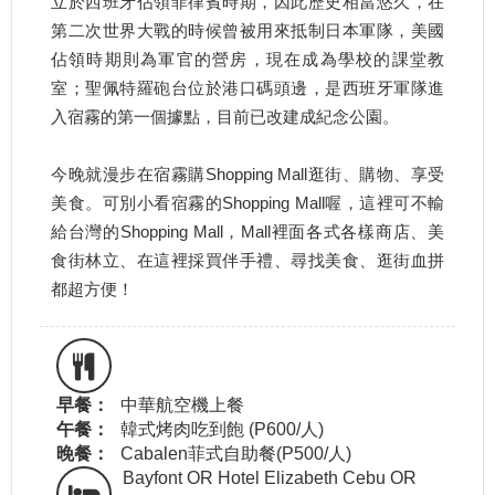
立於西班牙佔領菲律賓時期，因此歷史相當悠久，在
第二次世界大戰的時候曾被用來抵制日本軍隊，美國
佔領時期則為軍官的營房，現在成為學校的課堂教
室；聖佩特羅砲台位於港口碼頭邊，是西班牙軍隊進
入宿霧的第一個據點，目前已改建成紀念公園。
今晚就漫步在宿霧購Shopping Mall逛街、購物、享受
美食。可別小看宿霧的Shopping Mall喔，這裡可不輸
給台灣的Shopping Mall，Mall裡面各式各樣商店、美
食街林立、在這裡採買伴手禮、尋找美食、逛街血拼
都超方便！
早餐：
中華航空機上餐
午餐：
韓式烤肉吃到飽 (P600/人)
晚餐：
Cabalen菲式自助餐(P500/人)
Bayfont OR Hotel Elizabeth Cebu OR