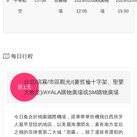
5
中華航
CI706
宿霧機
2025/02/08
桃園機
2025/02/0
空
場
12:05
場
15:00
每日行程
台北/宿霧/市區觀光/(麥哲倫十字架、聖嬰
第1天
大教堂)/AYALA購物廣場或SM購物廣場
今日集合於桃園國際機場，搭乘華華班機飛往西班牙
人最早登陸的地區，以美麗海灘聞名，素有南方皇后
之稱的菲律賓第二大城『宿霧』，除了遺留有濃郁的