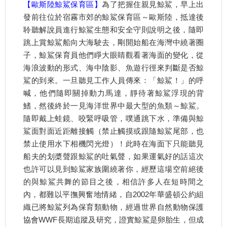
【歐斯陸鯨鯊保育區】
為了把握住親見鯨鯊，早上出
發前往位於宿霧市郊的鯨鯊保育區～歐斯陸，抵達後
聆聽解說員進行鯨鯊生態和安全守則說明之後，隨即
跳上賞鯨鯊船向大海駛去，剛開始船在海灣中繞著圈
子，鯨鯊保育員他們睜大眼睛觀看著海面的變化，從
海浪波動的形式、海中陰影、魚遊行徑來判斷是否鯨
鯊的到來。一旦聽見工作人員傳來：「鯨鯊！」的呼
喊，他們隨即關掉動力馬達，靜待著鯨鯊浮現的背
鰭，然後終於一見海洋世界中最大型的魚類～鯨鯊。
隨即戴上蛙鏡、咬緊呼吸管，噗通跳下水，準備與鯨
鯊面對面近距離接觸（禁止觸摸或跟隨鯨鯊尾部，也
禁止使用水下相機閃光燈）！此時在海面下只能聽見
船夫的划槳聲跟鯨鯊的吐氣聲，如果運氣好的話這次
也許可以見到鯨鯊家族圍繞著你，經歷這場空前絕後
的與鯨鯊共舞的節目之後，相信許多人在短時間之
內，都難以平撫興奮地情緒，自2002年華盛頓公約組
織已將鯨鯊列為保育類動物，經過世界自然動物保護
協會WWF長期追蹤及研究，證實鯨鯊是卵胎生，但成