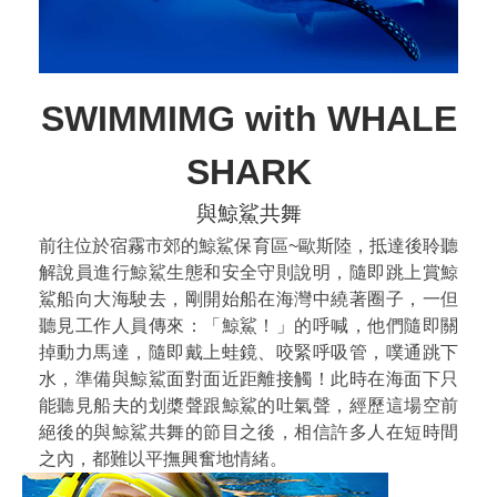
SWIMMIMG with WHALE
SHARK
與鯨鯊共舞
前往位於宿霧市郊的鯨鯊保育區~歐斯陸，抵達後聆聽
解說員進行鯨鯊生態和安全守則說明，隨即跳上賞鯨
鯊船向大海駛去，剛開始船在海灣中繞著圈子，一但
聽見工作人員傳來：「鯨鯊！」的呼喊，他們隨即關
掉動力馬達，隨即戴上蛙鏡、咬緊呼吸管，噗通跳下
水，準備與鯨鯊面對面近距離接觸！此時在海面下只
能聽見船夫的划槳聲跟鯨鯊的吐氣聲，經歷這場空前
絕後的與鯨鯊共舞的節目之後，相信許多人在短時間
之內，都難以平撫興奮地情緒。