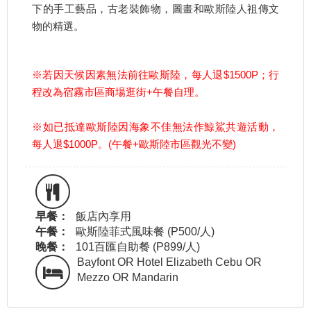
下的手工藝品，古老裝飾物，圖畫和歐斯陸人祖傳文
物的精選。
※若因天候因素無法前往歐斯陸，每人退$1500P；行
程改為宿霧市區商場逛街+午餐自理。
※如已抵達歐斯陸因海象不佳無法作鯨鯊共遊活動，
每人退$1000P。(午餐+歐斯陸市區觀光不變)
早餐：
飯店內享用
午餐：
歐斯陸菲式風味餐 (P500/人)
晚餐：
101百匯自助餐 (P899/人)
Bayfont OR Hotel Elizabeth Cebu OR
Mezzo OR Mandarin