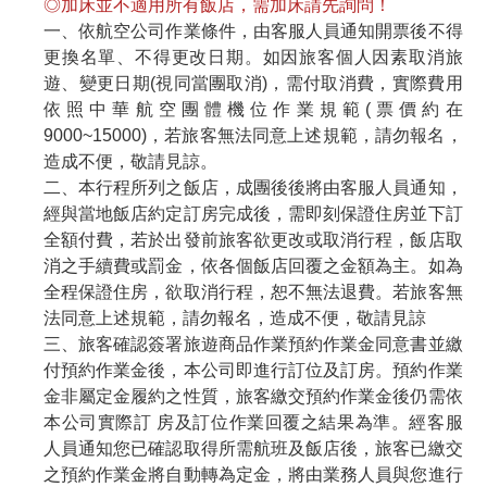
◎
加床並不適用所有飯店，需加床請先詢問！
一、依航空公司作業條件，由客服人員通知開票後不得
更換名單、不得更改日期。如因旅客個人因素取消旅
遊、變更日期(視同當團取消)，需付取消費，實際費用
依照中華航空團體機位作業規範(票價約在
9000~15000)，若旅客無法同意上述規範，請勿報名，
造成不便，敬請見諒。
二、本行程所列之飯店，成團後後將由客服人員通知，
經與當地飯店約定訂房完成後，需即刻保證住房並下訂
全額付費，若於出發前旅客欲更改或取消行程，飯店取
消之手續費或罰金，依各個飯店回覆之金額為主。如為
全程保證住房，欲取消行程，恕不無法退費。若旅客無
法同意上述規範，請勿報名，造成不便，敬請見諒
三、旅客確認簽署旅遊商品作業預約作業金同意書並繳
付預約作業金後，本公司即進行訂位及訂房。預約作業
金非屬定金履約之性質，旅客繳交預約作業金後仍需依
本公司實際訂 房及訂位作業回覆之結果為準。經客服
人員通知您已確認取得所需航班及飯店後，旅客已繳交
之預約作業金將自動轉為定金，將由業務人員與您進行