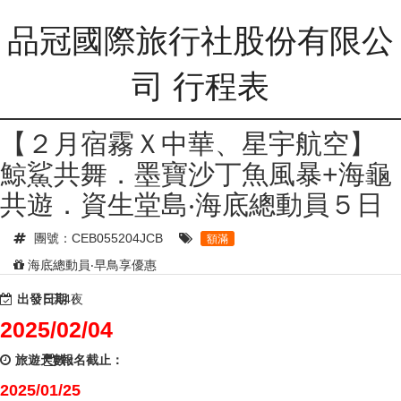
品冠國際旅行社股份有限公
司 行程表
【２月宿霧Ｘ中華、星宇航空】
鯨鯊共舞．墨寶沙丁魚風暴+海龜
共遊．資生堂島‧海底總動員５日
團號：CEB055204JCB
額滿
海底總動員‧早鳥享優惠
出發日期：
5天4夜
2025/02/04
旅遊天數：
報名截止：
2025/01/25