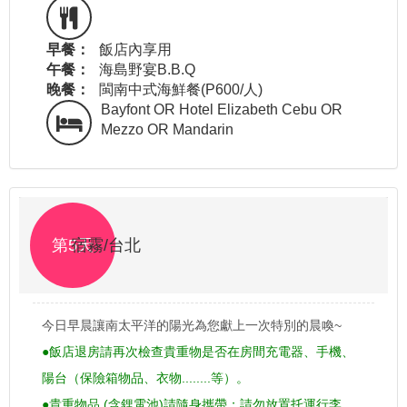
早餐：
飯店內享用
午餐：
海島野宴B.B.Q
晚餐：
閩南中式海鮮餐(P600/人)
Bayfont OR Hotel Elizabeth Cebu OR
Mezzo OR Mandarin
第5天
宿霧/台北
今日早晨讓南太平洋的陽光為您獻上一次特別的晨喚~
●飯店退房請再次檢查貴重物是否在房間充電器、手機、
陽台（保險箱物品、衣物........等）。
●貴重物品 (含鋰電池)請隨身攜帶；請勿放置托運行李。