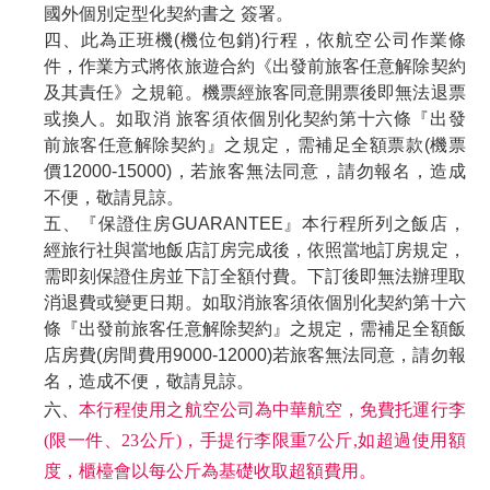
國外個別定型化契約書之 簽署。
四、此為正班機(機位包銷)行程，依航空公司作業條
件，作業方式將依旅遊合約《出發前旅客任意解除契約
及其責任》之規範。機票經旅客同意開票後即無法退票
或換人。如取消 旅客須依個別化契約第十六條『出發
前旅客任意解除契約』之規定，需補足全額票款(機票
價12000-15000)，若旅客無法同意，請勿報名，造成
不便，敬請見諒。
五、『保證住房GUARANTEE』本行程所列之飯店，
經旅行社與當地飯店訂房完成後，依照當地訂房規定，
需即刻保證住房並下訂全額付費。下訂後即無法辦理取
消退費或變更日期。如取消旅客須依個別化契約第十六
條『出發前旅客任意解除契約』之規定，需補足全額飯
店房費(房間費用9000-12000)若旅客無法同意，請勿報
名，造成不便，敬請見諒。
六、
本行程使用之航空公司為中華航空，免費托運行李
(限一件、23公斤)，手提行李限重7公斤,如超過使用額
度，櫃檯會以每公斤為基礎收取超額費用。