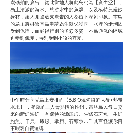
瑚礁拍的廣告，從此當地人將此島稱為【資生堂】，
島上清澈的海水、悠游水中的魚群、以及模特兒嫚妙
身材，讓人見過這支廣告的人都留下深刻印象。本島
的島主將娜魯宣島申請為生態保護區，水裡的珊瑚因
受到保護，而顯得特別的多彩多姿，本島游泳的區域
也受到保護，特別受到小孩的喜愛。
中午時分享受島上安排的【B.B.Q燒烤海鮮大餐+熱帶
水果】 ，餐廳的主人會熱情的推銷，當地島民每日交
來的新鮮海鮮，有獨特的瀨尿蝦、生猛石斑魚、生鮮
鮑魚、干貝、蠍螺、掌貝、石頭魚…千其百怪讓你目
不暇幾自費選購！