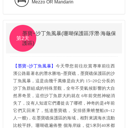
Mezzo OR Mandarin
墨寶~沙丁魚風暴(珊瑚保護區浮潛‧海龜保
第2天
護區)
【墨寶~沙丁魚風暴】
今天帶您前往欣賞
專車前往西
濱公路最著名的潛水勝地~墨寶礁，墨寶礁保護區的沙
丁魚風暴，這是由幾千萬條是由大約 15~20公分長的
沙丁魚群組成的特殊景觀，全年不受氣候影響的大自
然界奇景，這些沙丁魚群大約就在 6年前突然神秘消
失了，沒有人知道它們遷徙去了哪裡，神奇的是4年前
它們又回來了，抵達墨寶礁， 安排搭乘螃蟹船(8~12
人一艘)，在墨寶礁保護區的海域，相對來講海水流動
比較平靜。珊瑚礁遍佈整 個海岸線，從5米到40米都