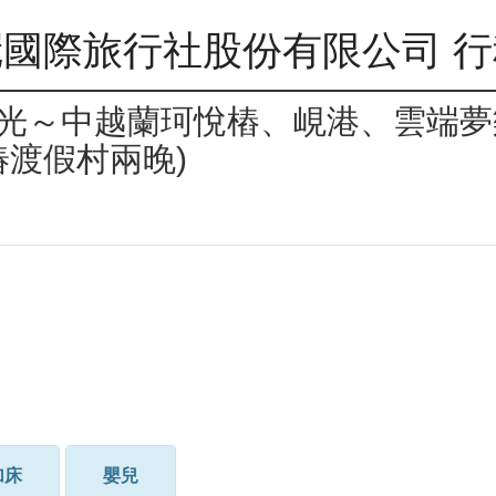
國際旅行社股份有限公司 
時光～中越蘭珂悅樁、峴港、雲端
椿渡假村兩晚)
加床
嬰兒