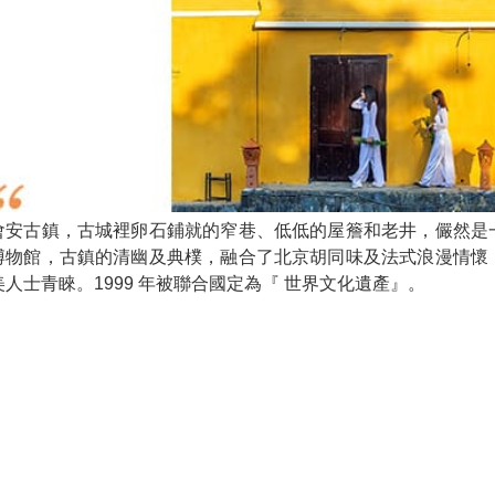
會安古鎮，古城裡卵石鋪就的窄巷、低低的屋簷和老井，儼然是
博物館，古鎮的清幽及典樸，融合了北京胡同味及法式浪漫情懷
美人士青睞。1999 年被聯合國定為『 世界文化遺產』。