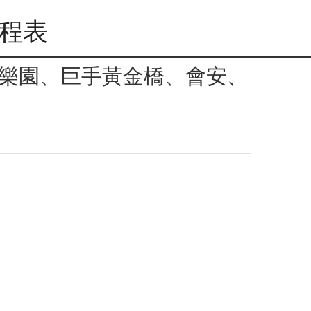
行程表
夢樂園、巨手黃金橋、會安、