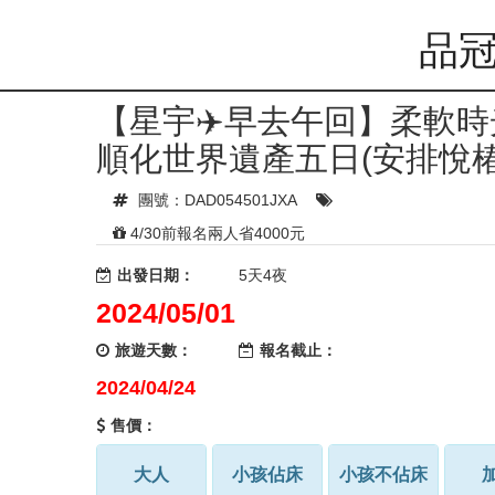
品冠
【星宇✈️早去午回】柔軟
順化世界遺產五日(安排悅
團號：DAD054501JXA
4/30前報名兩人省4000元
出發日期：
5天4夜
2024/05/01
旅遊天數：
報名截止：
2024/04/24
售價：
大人
小孩佔床
小孩不佔床