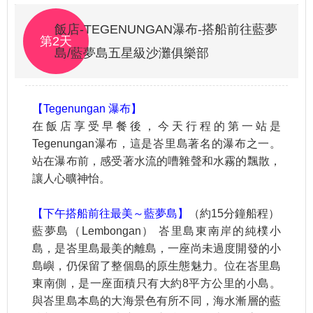
飯店-TEGENUNGAN瀑布-搭船前往藍夢
第2天
島/藍夢島五星級沙灘俱樂部
【Tegenungan 瀑布】
在飯店享受早餐後，今天行程的第一站是
Tegenungan瀑布，這是峇里島著名的瀑布之一。
站在瀑布前，感受著水流的嘈雜聲和水霧的飄散，
讓人心曠神怡。
【下午搭船前往最美～藍夢島】
（約15分鐘船程）
藍夢島（Lembongan） 峇里島東南岸的純樸小
島，是峇里島最美的離島，一座尚未過度開發的小
島嶼，仍保留了整個島的原生態魅力。位在峇里島
東南側，是一座面積只有大約8平方公里的小島。
與峇里島本島的大海景色有所不同，海水漸層的藍