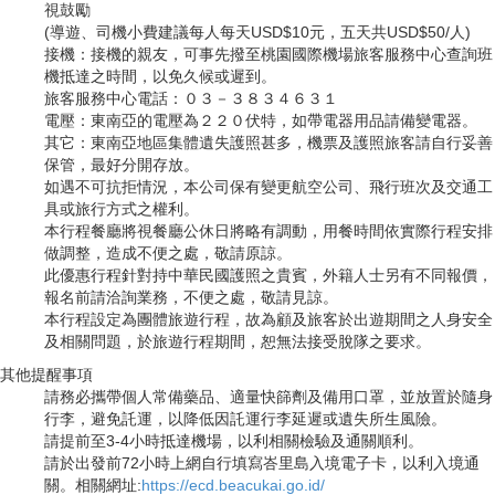
視鼓勵
(導遊、司機小費建議每人每天USD$10元，五天共USD$50/人)
接機：接機的親友，可事先撥至桃園國際機場旅客服務中心查詢班
機抵達之時間，以免久候或遲到。
旅客服務中心電話：０３－３８３４６３１
電壓：東南亞的電壓為２２０伏特，如帶電器用品請備變電器。
其它：東南亞地區集體遺失護照甚多，機票及護照旅客請自行妥善
保管，最好分開存放。
如遇不可抗拒情況，本公司保有變更航空公司、飛行班次及交通工
具或旅行方式之權利。
本行程餐廳將視餐廳公休日將略有調動，用餐時間依實際行程安排
做調整，造成不便之處，敬請原諒。
此優惠行程針對持中華民國護照之貴賓，外籍人士另有不同報價，
報名前請洽詢業務，不便之處，敬請見諒。
本行程設定為團體旅遊行程，故為顧及旅客於出遊期間之人身安全
及相關問題，於旅遊行程期間，恕無法接受脫隊之要求。
其他提醒事項
請務必攜帶個人常備藥品、適量快篩劑及備用口罩，並放置於隨身
行李，避免託運，以降低因託運行李延遲或遺失所生風險。
請提前至3-4小時抵達機場，以利相關檢驗及通關順利。
請於出發前72小時上網自行填寫峇里島入境電子卡，以利入境通
關。相關網址:
https://ecd.beacukai.go.id/