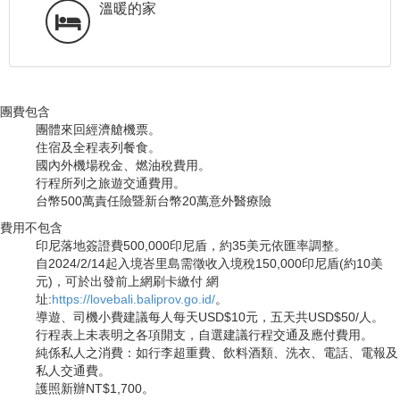
溫暖的家
團費包含
團體來回經濟艙機票。
住宿及全程表列餐食。
國內外機場稅金、燃油稅費用。
行程所列之旅遊交通費用。
台幣500萬責任險暨新台幣20萬意外醫療險
費用不包含
印尼落地簽證費500,000印尼盾，約35美元依匯率調整。
自2024/2/14起入境峇里島需徵收入境稅150,000印尼盾(約10美
元)，可於出發前上網刷卡繳付 網
址:
https://lovebali.baliprov.go.id/
。
導遊、司機小費建議每人每天USD$10元，五天共USD$50/人。
行程表上未表明之各項開支，自選建議行程交通及應付費用。
純係私人之消費：如行李超重費、飲料酒類、洗衣、電話、電報及
私人交通費。
護照新辦NT$1,700。