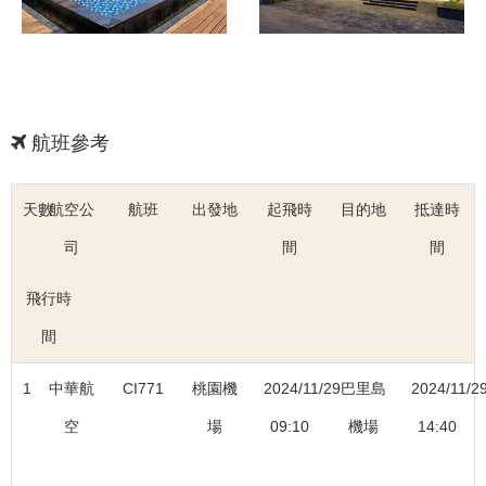
航班參考
天數
航空公
航班
出發地
起飛時
目的地
抵達時
司
間
間
飛行時
間
1
中華航
CI771
桃園機
2024/11/29
巴里島
2024/11/2
空
場
09:10
機場
14:40