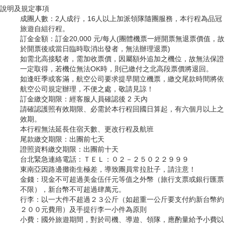
說明及規定事項
成團人數：2人成行，16人以上加派領隊隨團服務，本行程為品冠
旅遊自組行程。
訂金金額：訂金20,000 元/每人(團體機票一經開票無退票價值，故
於開票後或當日臨時取消出發者，無法辦理退票)
如需北高接駁者，需加收票價，因屬額外追加之機位，故無法保證
一定取得，若機位無法OK時，則已繳付之北高段票價將退回。
如逢旺季或客滿，航空公司要求提早開立機票，繳交尾款時間將依
航空公司規定辦理，不便之處，敬請見諒！
訂金繳交期限：經客服人員確認後 2 天內
請確認護照有效期限、必需於本行程回國日算起，有六個月以上之
效期。
本行程無法延長住宿天數、更改行程及航班
尾款繳交期限：出團前七天
證照資料繳交期限：出團前十天
台北緊急連絡電話：ＴＥＬ：０２－２５０２２９９９
東南亞因路邊攤衛生極差，導致團員常拉肚子，請注意！
金錢：現金不可超過美金伍仟元等值之外幣（旅行支票或銀行匯票
不限），新台幣不可超過肆萬元。
行李：以一大件不超過２３公斤（如超重一公斤要支付約新台幣約
２００元費用）及手提行李一小件為原則
小費：國外旅遊期間，對於司機、導遊、領隊，應酌量給予小費以