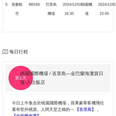
5
長榮航
BR256
巴里島
2024/12/03
桃園機
2024/12/0
空
機場
16:30
場
22:00
每日行程
桃園國際機場 / 峇里島—金巴蘭海灘賞日
第1天
落-入住飯店
今日上午集合於桃園國際機場，搭乘豪華客機飛往
素有世外桃源、人間天堂之稱的—
【峇里島】
。
【金巴蘭海灘】