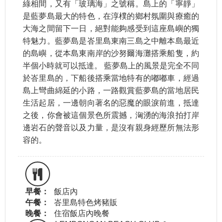
綠相間，又有「玻璃海」之號稱。島上的「寧靜」
是藍夢島最大的特色，在淳樸的鄉村氛圍與療癒的
大海之間留下一日，絕對能夠感受到這座島嶼的獨
特魅力。藍夢島是峇里島東南三島之中離本島最近
的島嶼，從本島東南岸的沙努爾海灘搭乘船隻，約
半個小時就可以抵達。 藍夢島上的風景是完全不同
於峇里島的，下船後搭乘當地特有的嘟嘟車，經過
島上彎曲綿延的小路，一路觀賞藍夢島的當地居民
生活起居，一邊朝向著名的惡魔的眼淚前進，抵達
之後，你會被這個景色所震撼，洶湧的海浪拍打岸
邊岩石的聲音以及力量，是沒有親身經歷所無法形
容的。
早餐：
飯店內
午餐：
峇里島特色烤豬販
晚餐：
住宿飯店內晚餐