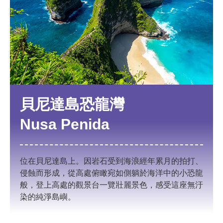
貝尼達島恐龍灣
Nusa Penida
位在貝尼達島上。因岩石受到海浪經年累月的拍打、
侵蝕而形成，從高處俯瞰宛如側躺於海洋中的小恐龍
般，登上高處的觀景台一覽壯麗景色，感受這座無汙
染的純淨島嶼。