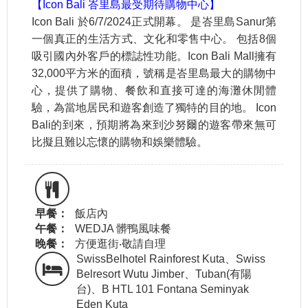
【Icon Bali 峇里島最受期待購物中心】
Icon Bali 於6/7/2024正式開幕。 是峇里島Sanur第
一個真正的生活方式、文化和零售中心。 包括8個
吸引國內外客戶的標誌性功能。Icon Bali Mall擁有
32,000平方米的面積，號稱是峇里島最大的購物中
心，提供了購物、餐飲和直接可達的海灘休閒體
驗，為當地居民和遊客創造了獨特的目的地。 Icon
Bali的到來，預期將為來到沙努爾的遊客帶來無可
比擬且難以忘懷的購物和娛樂體驗。
早餐：
飯店內
午餐：
WEDJA 髒鴨風味餐
晚餐：
方便逛街‧敬請自理
SwissBelhotel Rainforest Kuta、Swiss
Belresort Wutu Jimber、Tuban(有陽
台)、B HTL 101 Fontana Seminyak
Eden Kuta