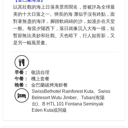
以其壯觀的海上日落美景而聞名，曾被評為全球最
美的十大日落之一。狹長的海 灘似乎沒有終點，面
對著無盡的海洋，腳踏軟綿綿的沙，如漫步在天堂
一般。每當夕陽西下，落日就像沉入大海一樣，短
暫卻無比美妙和壯觀。天色暗下，行人如剪影，又
是另一幅風景畫。
早餐：
敬請自理
午餐：
機上套餐
晚餐：
金巴蘭碳烤海鮮餐
SwissBelhotel Rainforest Kuta、Swiss
Belresort Wutu Jimber、Tuban(有陽
台)、B HTL 101 Fontana Seminyak
Eden Kuta或同級