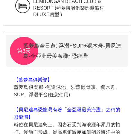
LEMBONGAN BEACH CLUB &
RESORT (藍夢海灘俱樂部渡假村
DLUXE房型 )
藍夢島全日遊: 浮潛+SUP+獨木舟-貝尼達
第3天
島-全亞洲最美海灘~恐龍灣
【藍夢島俱樂部】
藍夢島俱樂部~無邊泳池、沙灘懶骨頭、獨木舟、
SUP、浮潛平台(任您使用)
【貝尼達島恐龍灣有著「全亞洲最美海灘」之稱的
恐龍灣】
就位在貝尼達島上。因岩石受到海浪經年累月的拍
打、侵蝕而形成，從高處俯瞰宛如側躺於海洋中的