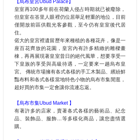
【烏布皇宮Ubud Palace】
皇室再100多年前在荷蘭人侵占時期就已被廢除，
但皇室在峇里人眼裡仍位居舉足輕重的地位，目前
僅開放前區供觀光客參觀，至今仍有皇室後代居
住。
偌大的皇宮裡遺留歷年來種植的各種花卉，像是一
座百花齊放的花園，皇宮內有許多精緻的雕樑畫
棟，再再展現著皇室昔日的絕代風華，想要享受一
下皇族的享受與高級待遇，一定要來一趟烏布皇
宮。 傳統市場擁有各式各樣的手工木製品、繽紛鮮
豔布料和各式各樣當地特色小物的烏布市集閒逛，
超好買的市集一定會讓你流連忘返。
【烏布市集Ubud Market 】
有著許多的店家，賣著各式各樣的藝術品、紀念
品、裝飾品、服飾…等多樣化商品，讓您盡情選
購。