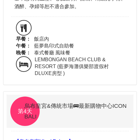
酒醉、孕婦等恕不適合參加。
早餐：
飯店內
午餐：
藍夢島印式自助餐
晚餐：
泰式餐廳 風味餐
LEMBONGAN BEACH CLUB &
RESORT (藍夢海灘俱樂部渡假村
DLUXE房型 )
烏布皇宮&傳統市場🚌最新購物中心ICON
第4天
BALI