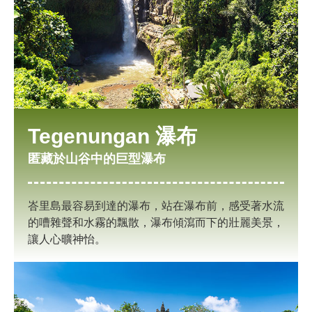
Tegenungan 瀑布
匿藏於山谷中的巨型瀑布
峇里島最容易到達的瀑布，站在瀑布前，感受著水流
的嘈雜聲和水霧的飄散，瀑布傾瀉而下的壯麗美景，
讓人心曠神怡。