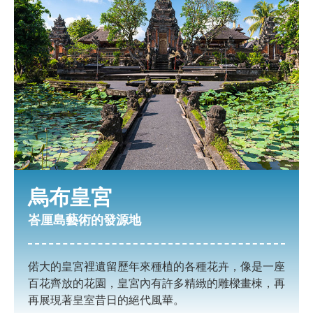
烏布皇宮
峇厘島藝術的發源地
偌大的皇宮裡遺留歷年來種植的各種花卉，像是一座
百花齊放的花園，皇宮內有許多精緻的雕樑畫棟，再
再展現著皇室昔日的絕代風華。