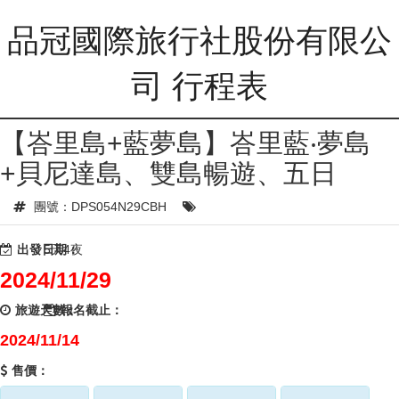
品冠國際旅行社股份有限公
司 行程表
【峇里島+藍夢島】峇里藍‧夢島
+貝尼達島、雙島暢遊、五日
團號：DPS054N29CBH
出發日期：
5天4夜
2024/11/29
旅遊天數：
報名截止：
2024/11/14
售價：