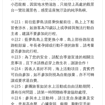
小恐龍般，因當地水勢湍急，只能登上高處的觀景
台一覽壯麗景色，感受這座無汙染的純淨島嶼。
※註1：前往藍夢島須搭乘快艇前往，島上上下船
皆會涉水，如旅客為70歲以上或孕婦與無法行動自
主者，建議不要參加此行程。
※註2：藍夢島島上需更換小車，島上部份路段道
路較顛簸，年長者孕婦或行動不便的旅客，請考量
是否參加此行程。
※註3：為了您的安全，請配合導遊宣達的相關注
意事項，且下水請務必穿上救生衣，謝謝合作！
※註4：因各人喜好不同，海上活動項目，貴賓們
可自由參加，如不參加則視為自動放棄，亦不可轉
讓或要求退自費。
※註5：參團旅客如於水上活動或自由活動期間，
遇有任何問題，請第一時間聯絡導遊協助處理。
※註6：參與水上活動時，請注意自身建康及安
全，患有高血壓、心臟衰弱、癲癇、剛動完手術、