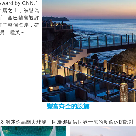
 Award by CNN.”
岩層之上，被譽為
所。金巴蘭曾被評
紅了整個海岸，確
另一種美～
- 豐富齊全的設施 -
， 18 洞迷你高爾夫球場，阿雅娜提供世界一流的度假休閒設