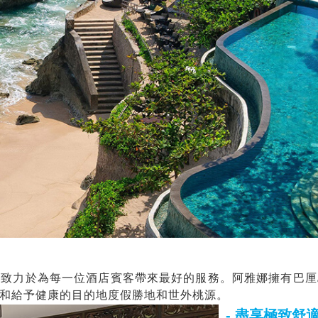
，致力於為每一位酒店賓客帶來最好的服務。阿雅娜擁有巴厘
和給予健康的目的地度假勝地和世外桃源。
- 盡享極致舒適