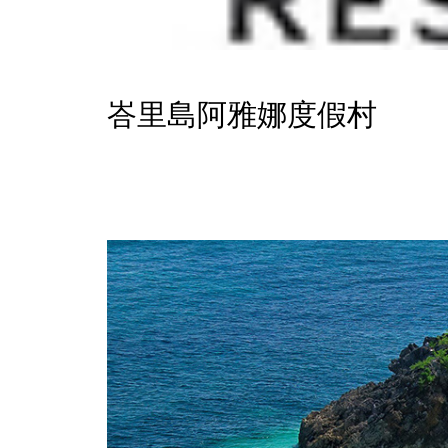
峇里島阿雅娜度假村