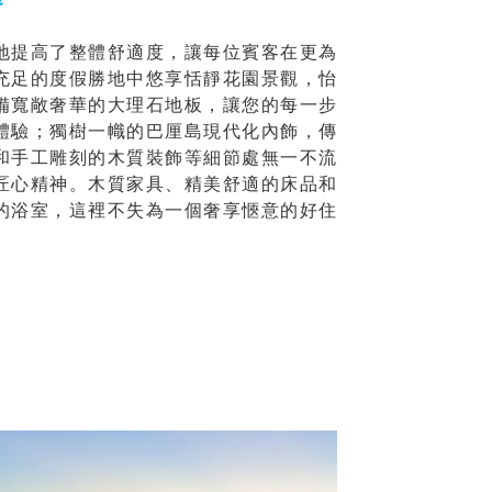
地提高了整體舒適度，讓每位賓客在更為
充足的度假勝地中悠享恬靜花園景觀，怡
備寬敞奢華的大理石地板，讓您的每一步
體驗；獨樹一幟的巴厘島現代化內飾，傳
和手工雕刻的木質裝飾等細節處無一不流
匠心精神。木質家具、精美舒適的床品和
的浴室，這裡不失為一個奢享愜意的好住