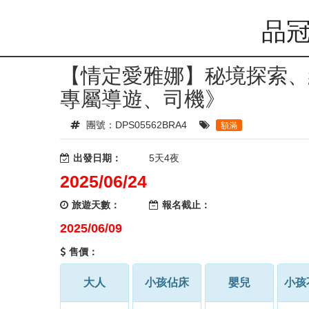
品冠
【情定愛雅娜】秘境探索、網
專屬導遊、司機》
團號：DPS05562BRA4
額滿
出發日期：
5天4夜
2025/06/24
旅遊天數：
報名截止：
2025/06/09
售價：
大人
小孩佔床
嬰兒
小孩