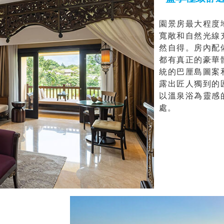
園景房最大程度
寬敞和自然光線
然自得。房內配
都有真正的豪華
統的巴厘島圖案
露出匠人獨到的
以溫泉浴為靈感
處。