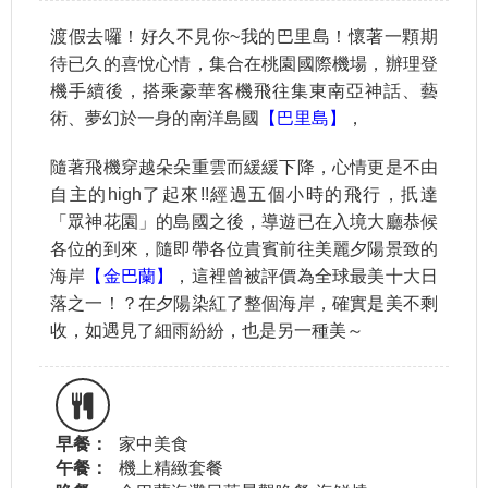
渡假去囉！好久不見你~我的巴里島！懷著一顆期
待已久的喜悅心情，集合在桃園國際機場，辦理登
機手續後，搭乘豪華客機飛往集東南亞神話、藝
術、夢幻於一身的南洋島國
【巴里島】
，
隨著飛機穿越朵朵重雲而緩緩下降，心情更是不由
自主的high了起來!!經過五個小時的飛行，扺達
「眾神花園」的島國之後，導遊已在入境大廳恭候
各位的到來，隨即帶各位貴賓前往美麗夕陽景致的
海岸
【金巴蘭】
，這裡曾被評價為全球最美十大日
落之一！？在夕陽染紅了整個海岸，確實是美不剩
收，如遇見了細雨紛紛，也是另一種美～
早餐：
家中美食
午餐：
機上精緻套餐