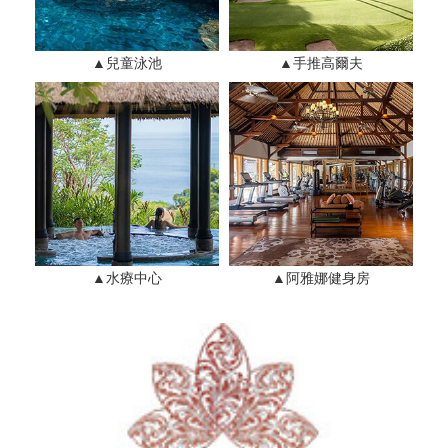
▲兒童泳池
▲手推高爾夫
▲水療中心
▲阿雅娜健身房