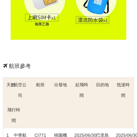
航班參考
天數
航空公
航班
出發地
起飛時
目的地
抵達時
司
間
間
飛行時
間
1
中華航
CI771
桃園機
2025/06/30
巴里島
2025/06/3