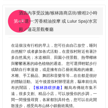
酒店內享受設施/猴林路商店街/療程2小時
第4天
(二選一:芳香精油按摩 或 Lulur Spa)/水宮
殿／蓮花景觀餐廳
在這個沒有行程的早上，您可任由自己放空，睡到
自然醒!? 或者參加各式活動，在度假村附近有著許
多自然風光；水道梯田、田園小徑景觀、熱帶椰林
與鬱鬱蔥蔥的綠色植物的通道。 您可選擇輕鬆步行
或騎自行車漫遊，或是擁有自己藝術風格的繪畫、
木雕、手工藝品、舞蹈和音樂等等…在在都是很好
的體驗活動。 近午後渡假村辦理退房，驅車前往烏
布的鬧區，
【猴林路瞎拼趣】
離烏布傳統市集不
遠，很多文創、精品小店，可以放慢你的步調，一
間一間慢慢尋寶，各家都別具特色，您可以在此閒
散漫步，感受烏布山林小鎮藝術風情。