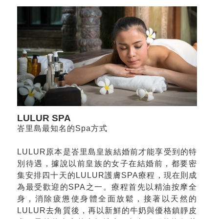
LULUR SPA
峇里島最知名的Spa方式
LULUR原本是峇里島皇族結婚前才能享受到的特
別待遇，據說以前皇族的女子在結婚前，都要密
集安排四十天的LULUR護膚SPA療程，現在則成
為最受歡迎的SPA之一。療程首先以精油按摩全
身，消除疲憊使身體全面放鬆，接著以天然的
LULUR去角質後，再以新鮮的牛奶與優格鎮靜皮