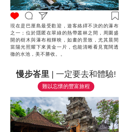
現在是巴厘島最受歡迎，遊客絡繹不決的的瀑布
之一；位於隱匿在翠綠的熱帶叢林之間，周圍盛
開的樹木與瀑布相輝映，如畫的景致，尤其晨間
當陽光照耀下來黃金一片，也能清晰看見寬闊透
徹的水池，美不勝收。。
慢步峇里
| 一定要去和體驗!
難以忘懷的豐富旅程