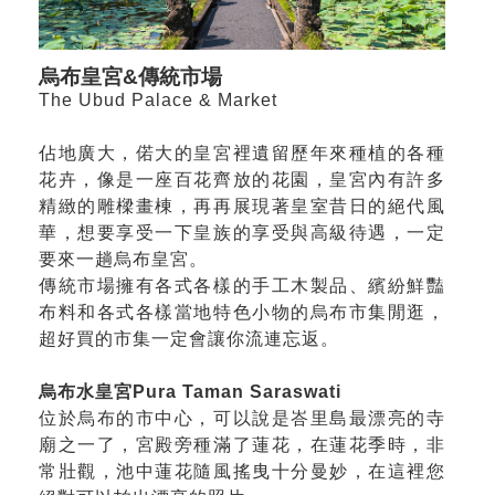
烏布皇宮&傳統市場
The Ubud Palace & Market
佔地廣大，偌大的皇宮裡遺留歷年來種植的各種
花卉，像是一座百花齊放的花園，皇宮內有許多
精緻的雕樑畫棟，再再展現著皇室昔日的絕代風
華，想要享受一下皇族的享受與高級待遇，一定
要來一趟烏布皇宮。
傳統市場擁有各式各樣的手工木製品、繽紛鮮豔
布料和各式各樣當地特色小物的烏布市集閒逛，
超好買的市集一定會讓你流連忘返。
烏布水皇宮Pura Taman Saraswati
位於烏布的市中心，可以說是峇里島最漂亮的寺
廟之一了，宮殿旁種滿了蓮花，在蓮花季時，非
常壯觀，池中蓮花隨風搖曳十分曼妙，在這裡您