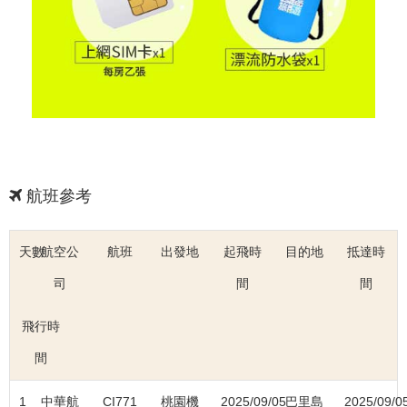
航班參考
天數
航空公
航班
出發地
起飛時
目的地
抵達時
司
間
間
飛行時
間
1
中華航
CI771
桃園機
2025/09/05
巴里島
2025/09/0