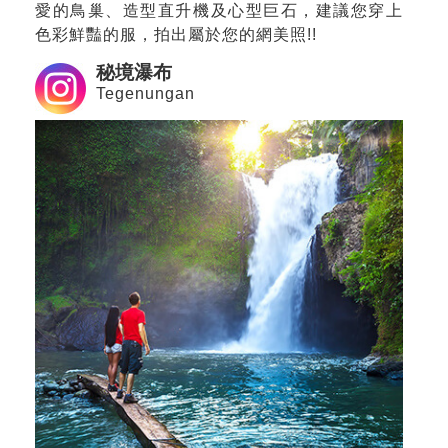
愛的鳥巢、造型直升機及心型巨石，建議您穿上
色彩鮮豔的服，拍出屬於您的網美照!!
秘境瀑布
Tegenungan