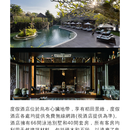
度假酒店位於烏布心臟地帶，享有稻田景緻，度假
酒店各處均提供免費無線網路(視酒店提供為準)。
酒店擁有66間泳池別墅和40間套房，所有客房均
利用天然建築材料，包括硬木和石段，以適應了島