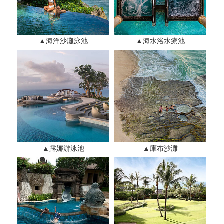
▲海洋沙灘泳池
▲海水浴水療池
▲露娜游泳池
▲庫布沙灘