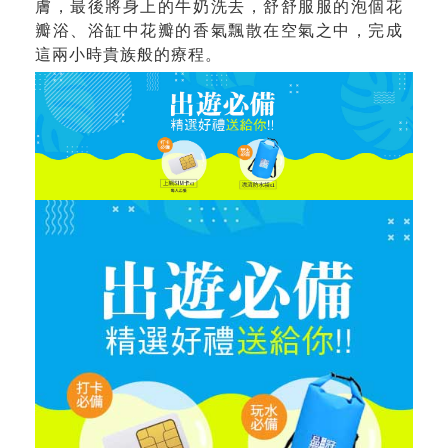
膚，最後將身上的牛奶洗去，舒舒服服的泡個花
瓣浴、浴缸中花瓣的香氣飄散在空氣之中，完成
這兩小時貴族般的療程。