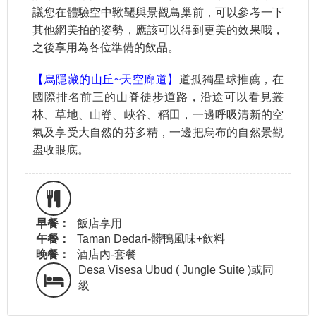
議您在體驗空中鞦韆與景觀鳥巢前，可以參考一下
其他網美拍的姿勢，應該可以得到更美的效果哦，
之後享用為各位準備的飲品。
【烏隱藏的山丘~天空廊道】
道孤獨星球推薦，在
國際排名前三的山脊徒步道路，沿途可以看見叢
林、草地、山脊、峽谷、稻田，一邊呼吸清新的空
氣及享受大自然的芬多精，一邊把烏布的自然景觀
盡收眼底。
早餐：
飯店享用
午餐：
Taman Dedari-髒鴨風味+飲料
晚餐：
酒店內-套餐
Desa Visesa Ubud ( Jungle Suite )或同
級