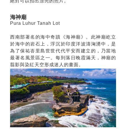
絕對可以拍出漂亮的照片。
海神廟
Pura Luhur Tanah Lot
西南部著名的海中奇蹟《海神廟》。此神廟屹立
於海中的岩石上，浮沉於印度洋波濤洶湧中，是
為了保祐峇里島世世代代平安而建立的，乃當地
最著名風景區之一。每到落日晚霞滿天，神廟的
翦影與染紅天空形成迷人的畫面。