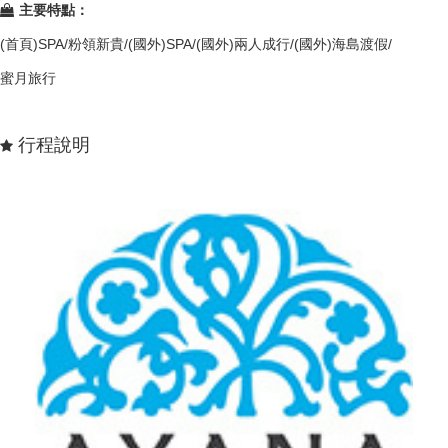
主要特點：
(首頁)SPA/粉領新貴/(國外)SPA/(國外)兩人成行/(國外)海島渡假/
蜜月旅行
行程說明