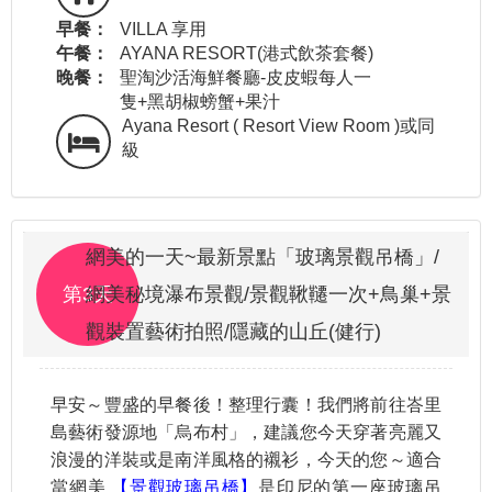
早餐：
VILLA 享用
午餐：
AYANA RESORT(港式飲茶套餐)
晚餐：
聖淘沙活海鮮餐廳-皮皮蝦每人一
隻+黑胡椒螃蟹+果汁
Ayana Resort ( Resort View Room )或同
級
網美的一天~最新景點「玻璃景觀吊橋」/
第3天
網美秘境瀑布景觀/景觀鞦韆一次+鳥巢+景
觀裝置藝術拍照/隱藏的山丘(健行)
早安～豐盛的早餐後！整理行囊！我們將前往峇里
島藝術發源地「烏布村」，建議您今天穿著亮麗又
浪漫的洋裝或是南洋風格的襯衫，今天的您～適合
當網美
【景觀玻璃吊橋】
是印尼的第一座玻璃吊