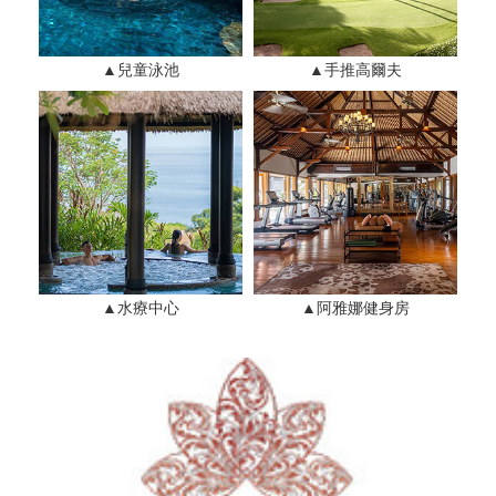
▲兒童泳池
▲手推高爾夫
▲水療中心
▲阿雅娜健身房