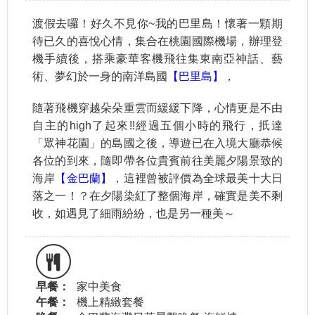
渡假去囉！好久不見你~我的巴里島！懷著一顆期
待已久的喜悅心情，集合在桃園國際機場，辦理登
機手續後，搭乘豪華客機飛往集東南亞神話、藝
術、夢幻於一身的南洋島國
【巴里島】
，
隨著飛機穿越朵朵重雲而緩緩下降，心情更是不由
自主的high了起來!!經過五個小時的飛行，扺達
「眾神花園」的島國之後，導遊已在入境大廳恭候
各位的到來，隨即帶各位貴賓前往美麗夕陽景致的
海岸
【金巴蘭】
，這裡曾被評價為全球最美十大日
落之一！？在夕陽染紅了整個海岸，確實是美不剩
收，如遇見了細雨紛紛，也是另一種美～
早餐：
家中美食
午餐：
機上精緻套餐