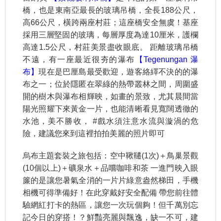
橋，也是東南亞最長的玻璃吊橋，全長188公尺，
高66公尺，橫跨兩座村莊；這座橋安全無虞！基座
採用三層堅固的玻璃，每層厚度為達10厘米，護欄
高達1.5公尺，村莊美景盡收眼底。 距離玻璃吊橋
不遠，有一座最近很夯的瀑布
【Tegenungan 瀑
布】
現在是巴厘島最受歡迎，遊客絡繹不決的的瀑
布之一；位於隱匿在翠綠的熱帶叢林之間，周圍盛
開的樹木與瀑布相輝映，如畫的景致，尤其晨間當
陽光照耀下來黃金一片，也能清晰看見寬闊透徹的
水池，美不勝收， #戲水須注意水流與漩渦的危
險，建議您來到這裡拍拍美麗的照片即可
烏布主題套裝之旅包括：空中鞦韆(1次)＋鳥巢景觀
(10個以上)＋礦泉水＋品嚐咖啡和茶 一進門映入眼
簾的是讓您暑氣全消的一片片綠意盎然梯田，手機
相機可得準備好！在此穿戴好安全配備 帶您前往體
驗網紅打卡的熱區，讓您一次玩個夠！但千萬別忘
記今日的穿搭！？鮮豔亮麗與飄逸，缺一不可，建