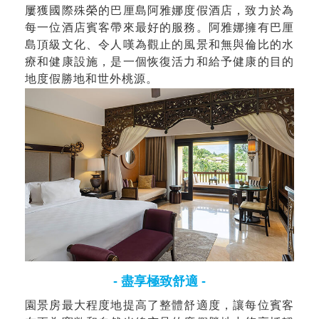
屢獲國際殊榮的巴厘島阿雅娜度假酒店，致力於為
每一位酒店賓客帶來最好的服務。阿雅娜擁有巴厘
島頂級文化、令人嘆為觀止的風景和無與倫比的水
療和健康設施，是一個恢復活力和給予健康的目的
地度假勝地和世外桃源。
- 盡享極致舒適 -
園景房最大程度地提高了整體舒適度，讓每位賓客