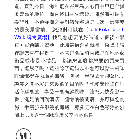
道。直到今日，海神廟在峇里島人心目中早已佔據
著崇高的地位，廟內終日香火繚繞。雖然海神廟意
義非凡，不過寺廟之美對觀光客還是其次，最重要
的是美景當前。 您絕對可以在
【Bali Kuta Beach
Walk 購物廣場】
找到您想要的好味道，餐後～眼
皮可能會隨之鬆弛，此時最適合的就是：採購！這
裡讓您真有得逛了，不管是名品時尚或是在地的藝
術品或者是小禮品，都讓您甚麼都想要的買東買
西，逛累了嗎？這裡除了逛街以外您可以點一杯咖
啡慵懶得在Kuta的海邊，與另一半說著天聊著地，
談笑之間不就是來度假的目的嗎？晚餐安排您前往
活海鮮餐廳，享受一餐海鮮風味，讓您大快朵頤一
番，滿足的回到酒店，慵懶的優閒著，亦可與您的
另一半漫步在浪漫的海邊，赤腳走在白色潔淨的沙
灘上…度過一個既浪漫又幸福的假期