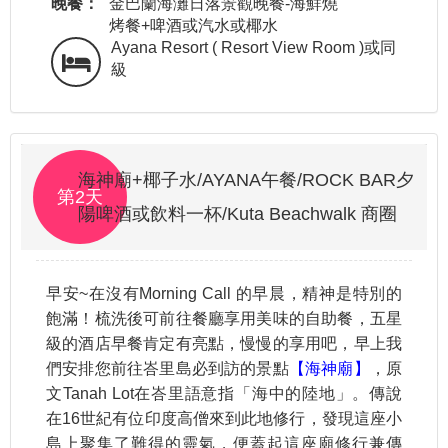
晚餐：
金巴蘭海灘日落景觀晚餐-海鮮燒
烤餐+啤酒或汽水或椰水
Ayana Resort ( Resort View Room )或同
級
海神廟+椰子水/AYANA午餐/ROCK BAR夕
第2天
陽啤酒或飲料一杯/Kuta Beachwalk 商圈
早安~在沒有Morning Call 的早晨，精神是特別的
飽滿！梳洗後可前往餐廳享用美味的自助餐，五星
級的酒店早餐肯定有亮點，慢慢的享用吧，早上我
們安排您前往峇里島必到訪的景點
【海神廟】
，原
文Tanah Lot在峇里語意指「海中的陸地」。傳說
在16世紀有位印度高僧來到此地修行，發現這座小
島上聚集了難得的靈氣，便蓋起這座廟修行兼傳