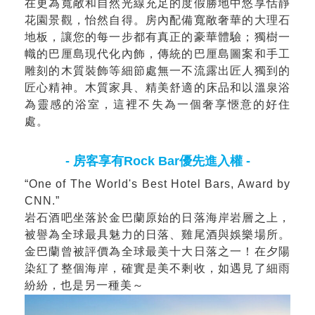
在更為寬敞和自然光線充足的度假勝地中悠享恬靜
花園景觀，怡然自得。房內配備寬敞奢華的大理石
地板，讓您的每一步都有真正的豪華體驗；獨樹一
幟的巴厘島現代化內飾，傳統的巴厘島圖案和手工
雕刻的木質裝飾等細節處無一不流露出匠人獨到的
匠心精神。木質家具、精美舒適的床品和以溫泉浴
為靈感的浴室，這裡不失為一個奢享愜意的好住
處。
- 房客享有Rock Bar優先進入權 -
“One of The World's Best Hotel Bars, Award by
CNN.”
岩石酒吧坐落於金巴蘭原始的日落海岸岩層之上，
被譽為全球最具魅力的日落、雞尾酒與娛樂場所。
金巴蘭曾被評價為全球最美十大日落之一！在夕陽
染紅了整個海岸，確實是美不剩收，如遇見了細雨
紛紛，也是另一種美～