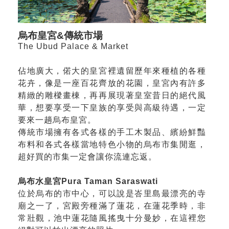
烏布皇宮&傳統市場
The Ubud Palace & Market
佔地廣大，偌大的皇宮裡遺留歷年來種植的各種
花卉，像是一座百花齊放的花園，皇宮內有許多
精緻的雕樑畫棟，再再展現著皇室昔日的絕代風
華，想要享受一下皇族的享受與高級待遇，一定
要來一趟烏布皇宮。
傳統市場擁有各式各樣的手工木製品、繽紛鮮豔
布料和各式各樣當地特色小物的烏布市集閒逛，
超好買的市集一定會讓你流連忘返。
烏布水皇宮Pura Taman Saraswati
位於烏布的市中心，可以說是峇里島最漂亮的寺
廟之一了，宮殿旁種滿了蓮花，在蓮花季時，非
常壯觀，池中蓮花隨風搖曳十分曼妙，在這裡您