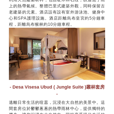
上的熱帶氣候。整體巴里式建築外觀，同時保留古
老建築的元素。酒店設有設有室外游泳池、健身中
心和SPA護理設施。酒店距離烏布皇宮約5分鐘車
程，距離烏布猴林約10分鐘車程。
- Desa Visesa Ubud ( Jungle Suite )叢林套房
-
逃離日常生活的喧囂，沉浸在大自然的美景中。這
間套房位於鬱鬱蔥蔥的熱帶雨林中心，提供獨特的