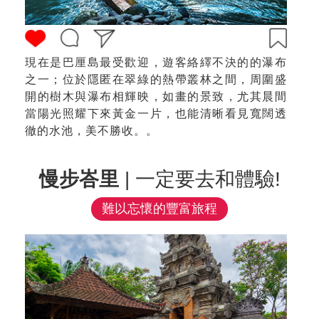
現在是巴厘島最受歡迎，遊客絡繹不決的的瀑布
之一；位於隱匿在翠綠的熱帶叢林之間，周圍盛
開的樹木與瀑布相輝映，如畫的景致，尤其晨間
當陽光照耀下來黃金一片，也能清晰看見寬闊透
徹的水池，美不勝收。。
慢步峇里
| 一定要去和體驗!
難以忘懷的豐富旅程