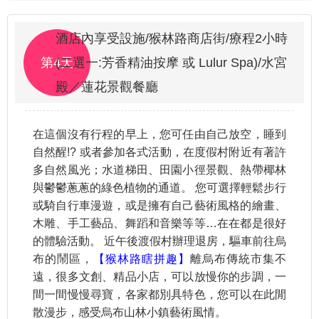
酒店內享受設施/猴林路商店街/療程2小時
第4天
(二選一:芳香精油按摩 或 Lulur Spa)/水宮
殿／蓮花景觀餐廳
在這個沒有行程的早上，您可任由自己放空，睡到
自然醒!? 或者參加各式活動，在度假村附近有著許
多自然風光；水道梯田、田園小徑景觀、熱帶椰林
與鬱鬱蔥蔥的綠色植物的通道。 您可選擇輕鬆步行
或騎自行車漫遊，或是擁有自己藝術風格的繪畫、
木雕、手工藝品、舞蹈和音樂等等…在在都是很好
的體驗活動。 近午後渡假村辦理退房，驅車前往烏
布的鬧區，
【猴林路瞎拼趣】
離烏布傳統市集不
遠，很多文創、精品小店，可以放慢你的步調，一
間一間慢慢尋寶，各家都別具特色，您可以在此閒
散漫步，感受烏布山林小鎮藝術風情。