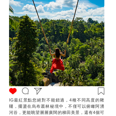
IG最紅景點您絕對不能錯過，4種不同高度的鞦
韆，擺盪在烏布叢林秘境中，不僅可以俯瞰阿湧
河谷，更能眺望層層廣闊的梯田美景，還有4個可