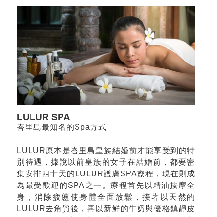
LULUR SPA
峇里島最知名的Spa方式
LULUR原本是峇里島皇族結婚前才能享受到的特
別待遇，據說以前皇族的女子在結婚前，都要密
集安排四十天的LULUR護膚SPA療程，現在則成
為最受歡迎的SPA之一。療程首先以精油按摩全
身，消除疲憊使身體全面放鬆，接著以天然的
LULUR去角質後，再以新鮮的牛奶與優格鎮靜皮