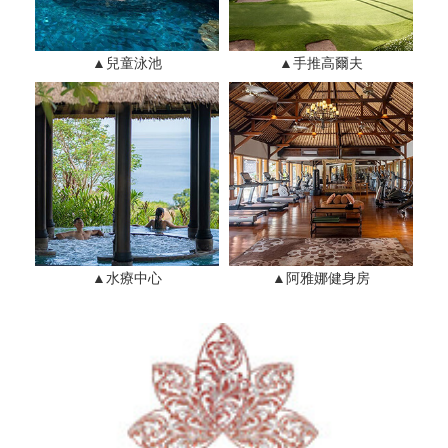
▲兒童泳池
▲手推高爾夫
▲水療中心
▲阿雅娜健身房