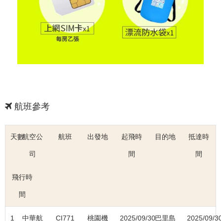
航班參考
天數
航空公
航班
出發地
起飛時
目的地
抵達時
司
間
間
飛行時
間
1
中華航
CI771
桃園機
2025/09/30
巴里島
2025/09/3