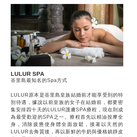
LULUR SPA
峇里島最知名的Spa方式
LULUR原本是峇里島皇族結婚前才能享受到的特
別待遇，據說以前皇族的女子在結婚前，都要密
集安排四十天的LULUR護膚SPA療程，現在則成
為最受歡迎的SPA之一。療程首先以精油按摩全
身，消除疲憊使身體全面放鬆，接著以天然的
LULUR去角質後，再以新鮮的牛奶與優格鎮靜皮