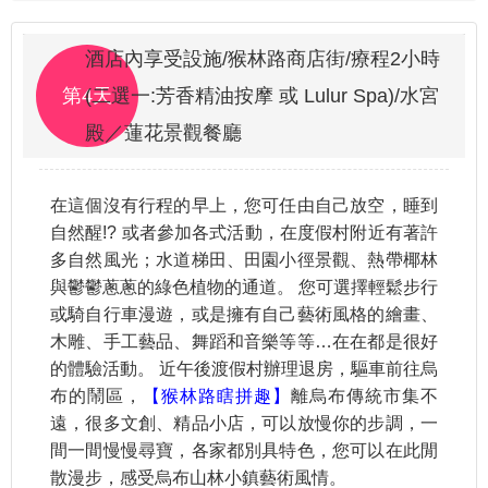
酒店內享受設施/猴林路商店街/療程2小時
第4天
(二選一:芳香精油按摩 或 Lulur Spa)/水宮
殿／蓮花景觀餐廳
在這個沒有行程的早上，您可任由自己放空，睡到
自然醒!? 或者參加各式活動，在度假村附近有著許
多自然風光；水道梯田、田園小徑景觀、熱帶椰林
與鬱鬱蔥蔥的綠色植物的通道。 您可選擇輕鬆步行
或騎自行車漫遊，或是擁有自己藝術風格的繪畫、
木雕、手工藝品、舞蹈和音樂等等…在在都是很好
的體驗活動。 近午後渡假村辦理退房，驅車前往烏
布的鬧區，
【猴林路瞎拼趣】
離烏布傳統市集不
遠，很多文創、精品小店，可以放慢你的步調，一
間一間慢慢尋寶，各家都別具特色，您可以在此閒
散漫步，感受烏布山林小鎮藝術風情。