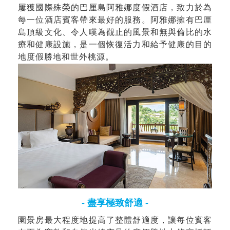
屢獲國際殊榮的巴厘島阿雅娜度假酒店，致力於為
每一位酒店賓客帶來最好的服務。阿雅娜擁有巴厘
島頂級文化、令人嘆為觀止的風景和無與倫比的水
療和健康設施，是一個恢復活力和給予健康的目的
地度假勝地和世外桃源。
- 盡享極致舒適 -
園景房最大程度地提高了整體舒適度，讓每位賓客