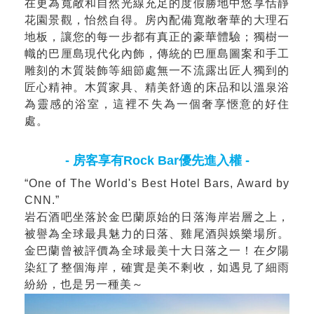
在更為寬敞和自然光線充足的度假勝地中悠享恬靜
花園景觀，怡然自得。房內配備寬敞奢華的大理石
地板，讓您的每一步都有真正的豪華體驗；獨樹一
幟的巴厘島現代化內飾，傳統的巴厘島圖案和手工
雕刻的木質裝飾等細節處無一不流露出匠人獨到的
匠心精神。木質家具、精美舒適的床品和以溫泉浴
為靈感的浴室，這裡不失為一個奢享愜意的好住
處。
- 房客享有Rock Bar優先進入權 -
“One of The World's Best Hotel Bars, Award by
CNN.”
岩石酒吧坐落於金巴蘭原始的日落海岸岩層之上，
被譽為全球最具魅力的日落、雞尾酒與娛樂場所。
金巴蘭曾被評價為全球最美十大日落之一！在夕陽
染紅了整個海岸，確實是美不剩收，如遇見了細雨
紛紛，也是另一種美～