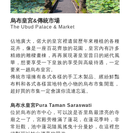
烏布皇宮&傳統市場
The Ubud Palace & Market
佔地廣大，偌大的皇宮裡遺留歷年來種植的各種
花卉，像是一座百花齊放的花園，皇宮內有許多
精緻的雕樑畫棟，再再展現著皇室昔日的絕代風
華，想要享受一下皇族的享受與高級待遇，一定
要來一趟烏布皇宮。
傳統市場擁有各式各樣的手工木製品、繽紛鮮豔
布料和各式各樣當地特色小物的烏布市集閒逛，
超好買的市集一定會讓你流連忘返。
烏布水皇宮Pura Taman Saraswati
位於烏布的市中心，可以說是峇里島最漂亮的寺
廟之一了，宮殿旁種滿了蓮花，在蓮花季時，非
常壯觀，池中蓮花隨風搖曳十分曼妙，在這裡您