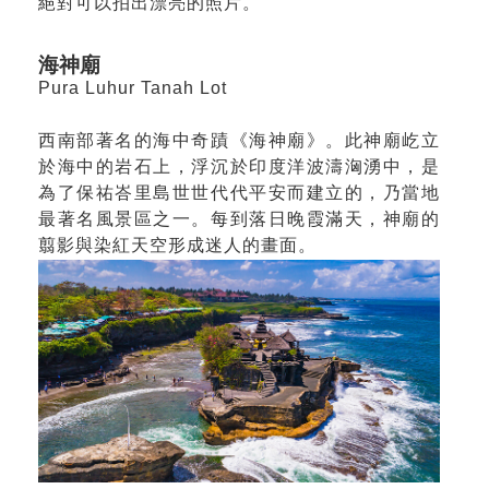
絕對可以拍出漂亮的照片。
海神廟
Pura Luhur Tanah Lot
西南部著名的海中奇蹟《海神廟》。此神廟屹立
於海中的岩石上，浮沉於印度洋波濤洶湧中，是
為了保祐峇里島世世代代平安而建立的，乃當地
最著名風景區之一。每到落日晚霞滿天，神廟的
翦影與染紅天空形成迷人的畫面。