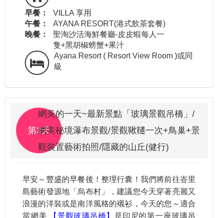
早餐：
VILLA 享用
午餐：
AYANA RESORT(港式飲茶套餐)
晚餐：
聖淘沙活海鮮餐廳-皮皮蝦每人一
隻+黑胡椒螃蟹+果汁
Ayana Resort ( Resort View Room )或同
級
網美的一天~最新景點「玻璃景觀吊橋」/
第3天
網美秘境瀑布景觀/景觀鞦韆一次+鳥巢+景
觀裝置藝術拍照/隱藏的山丘(健行)
早安～豐盛的早餐後！整理行囊！我們將前往峇里
島藝術發源地「烏布村」，建議您今天穿著亮麗又
浪漫的洋裝或是南洋風格的襯衫，今天的您～適合
當網美
【景觀玻璃吊橋】
是印尼的第一座玻璃吊