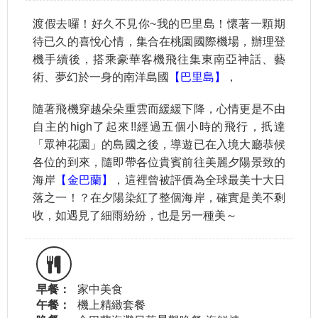
渡假去囉！好久不見你~我的巴里島！懷著一顆期
待已久的喜悅心情，集合在桃園國際機場，辦理登
機手續後，搭乘豪華客機飛往集東南亞神話、藝
術、夢幻於一身的南洋島國
【巴里島】
，
隨著飛機穿越朵朵重雲而緩緩下降，心情更是不由
自主的high了起來!!經過五個小時的飛行，扺達
「眾神花園」的島國之後，導遊已在入境大廳恭候
各位的到來，隨即帶各位貴賓前往美麗夕陽景致的
海岸
【金巴蘭】
，這裡曾被評價為全球最美十大日
落之一！？在夕陽染紅了整個海岸，確實是美不剩
收，如遇見了細雨紛紛，也是另一種美～
早餐：
家中美食
午餐：
機上精緻套餐