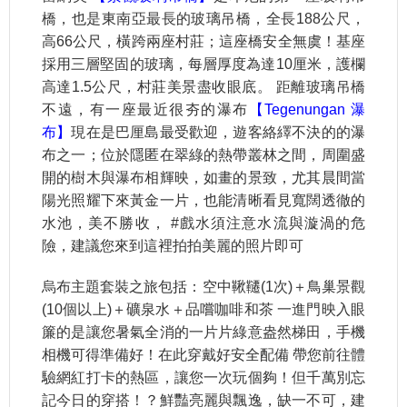
橋，也是東南亞最長的玻璃吊橋，全長188公尺，
高66公尺，橫跨兩座村莊；這座橋安全無虞！基座
採用三層堅固的玻璃，每層厚度為達10厘米，護欄
高達1.5公尺，村莊美景盡收眼底。 距離玻璃吊橋
不遠，有一座最近很夯的瀑布
【Tegenungan 瀑
布】
現在是巴厘島最受歡迎，遊客絡繹不決的的瀑
布之一；位於隱匿在翠綠的熱帶叢林之間，周圍盛
開的樹木與瀑布相輝映，如畫的景致，尤其晨間當
陽光照耀下來黃金一片，也能清晰看見寬闊透徹的
水池，美不勝收， #戲水須注意水流與漩渦的危
險，建議您來到這裡拍拍美麗的照片即可
烏布主題套裝之旅包括：空中鞦韆(1次)＋鳥巢景觀
(10個以上)＋礦泉水＋品嚐咖啡和茶 一進門映入眼
簾的是讓您暑氣全消的一片片綠意盎然梯田，手機
相機可得準備好！在此穿戴好安全配備 帶您前往體
驗網紅打卡的熱區，讓您一次玩個夠！但千萬別忘
記今日的穿搭！？鮮豔亮麗與飄逸，缺一不可，建