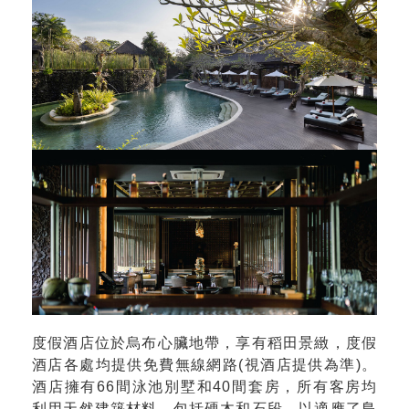
度假酒店位於烏布心臟地帶，享有稻田景緻，度假
酒店各處均提供免費無線網路(視酒店提供為準)。
酒店擁有66間泳池別墅和40間套房，所有客房均
利用天然建築材料，包括硬木和石段，以適應了島