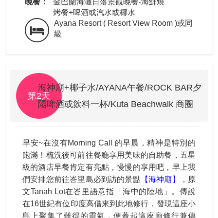
晚餐：
金巴蘭海灘日落景觀晚餐-海鮮燒
烤餐+啤酒或汽水或椰水
Ayana Resort ( Resort View Room )或同
級
海神廟+椰子水/AYANA午餐/ROCK BAR夕
第2天
陽啤酒或飲料一杯/Kuta Beachwalk 商圈
早安~在沒有Morning Call 的早晨，精神是特別的
飽滿！梳洗後可前往餐廳享用美味的自助餐，五星
級的酒店早餐肯定有亮點，慢慢的享用吧，早上我
們安排您前往峇里島必到訪的景點
【海神廟】
，原
文Tanah Lot在峇里語意指「海中的陸地」。傳說
在16世紀有位印度高僧來到此地修行，發現這座小
島上聚集了難得的靈氣，便蓋起這座廟修行兼傳