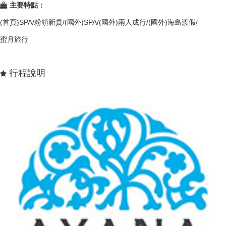
主要特點：
(首頁)SPA/粉領新貴/(國外)SPA/(國外)兩人成行/(國外)海島渡假/
蜜月旅行
行程說明