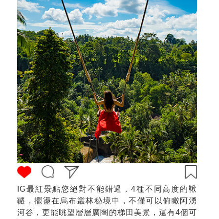
IG最紅景點您絕對不能錯過，4種不同高度的鞦
韆，擺盪在烏布叢林秘境中，不僅可以俯瞰阿湧
河谷，更能眺望層層廣闊的梯田美景，還有4個可