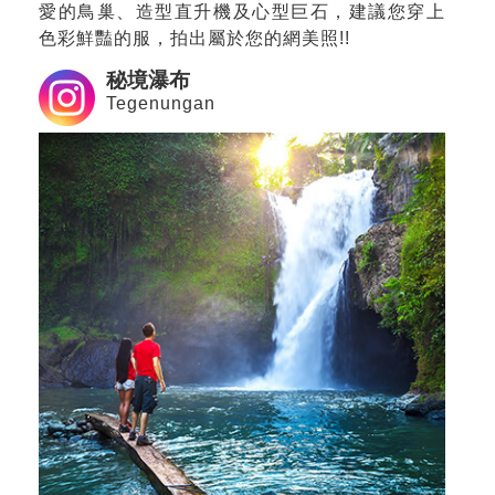
愛的鳥巢、造型直升機及心型巨石，建議您穿上
色彩鮮豔的服，拍出屬於您的網美照!!
秘境瀑布
Tegenungan