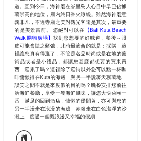
道。直到今日，海神廟在峇里島人心目中早已佔據
著崇高的地位，廟內終日香火繚繞。雖然海神廟意
義非凡，不過寺廟之美對觀光客還是其次，最重要
的是美景當前。 您絕對可以在
【Bali Kuta Beach
Walk 購物廣場】
找到您想要的好味道，餐後～眼
皮可能會隨之鬆弛，此時最適合的就是：採購！這
裡讓您真有得逛了，不管是名品時尚或是在地的藝
術品或者是小禮品，都讓您甚麼都想要的買東買
西，逛累了嗎？這裡除了逛街以外您可以點一杯咖
啡慵懶得在Kuta的海邊，與另一半說著天聊著地，
談笑之間不就是來度假的目的嗎？晚餐安排您前往
活海鮮餐廳，享受一餐海鮮風味，讓您大快朵頤一
番，滿足的回到酒店，慵懶的優閒著，亦可與您的
另一半漫步在浪漫的海邊，赤腳走在白色潔淨的沙
灘上…度過一個既浪漫又幸福的假期