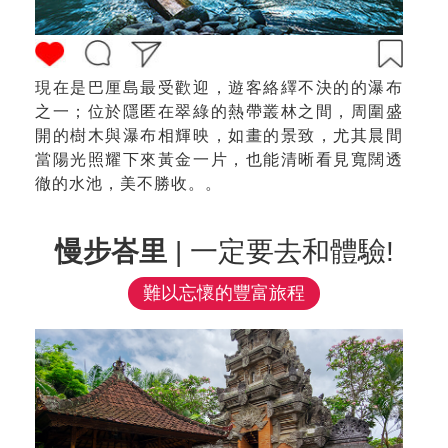
現在是巴厘島最受歡迎，遊客絡繹不決的的瀑布
之一；位於隱匿在翠綠的熱帶叢林之間，周圍盛
開的樹木與瀑布相輝映，如畫的景致，尤其晨間
當陽光照耀下來黃金一片，也能清晰看見寬闊透
徹的水池，美不勝收。。
慢步峇里
| 一定要去和體驗!
難以忘懷的豐富旅程