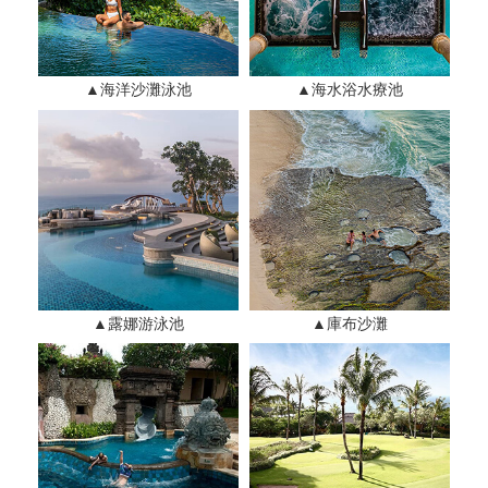
▲海洋沙灘泳池
▲海水浴水療池
▲露娜游泳池
▲庫布沙灘