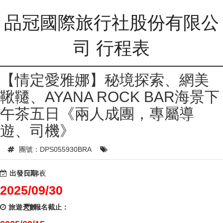
品冠國際旅行社股份有限公
司 行程表
【情定愛雅娜】秘境探索、網美
鞦韆、AYANA ROCK BAR海景下
午茶五日《兩人成團，專屬導
遊、司機》
團號：DPS055930BRA
出發日期：
5天4夜
2025/09/30
旅遊天數：
報名截止：