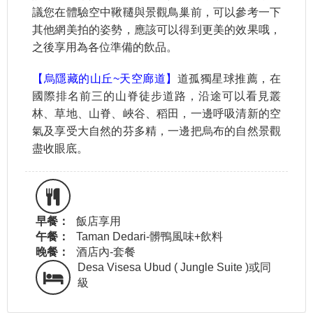
議您在體驗空中鞦韆與景觀鳥巢前，可以參考一下
其他網美拍的姿勢，應該可以得到更美的效果哦，
之後享用為各位準備的飲品。
【烏隱藏的山丘~天空廊道】
道孤獨星球推薦，在
國際排名前三的山脊徒步道路，沿途可以看見叢
林、草地、山脊、峽谷、稻田，一邊呼吸清新的空
氣及享受大自然的芬多精，一邊把烏布的自然景觀
盡收眼底。
早餐：
飯店享用
午餐：
Taman Dedari-髒鴨風味+飲料
晚餐：
酒店內-套餐
Desa Visesa Ubud ( Jungle Suite )或同
級