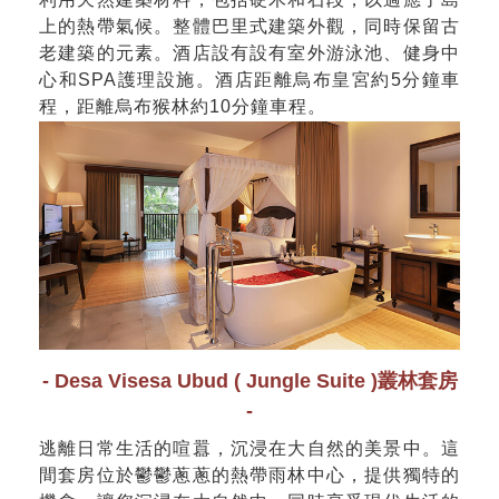
上的熱帶氣候。整體巴里式建築外觀，同時保留古
老建築的元素。酒店設有設有室外游泳池、健身中
心和SPA護理設施。酒店距離烏布皇宮約5分鐘車
程，距離烏布猴林約10分鐘車程。
- Desa Visesa Ubud ( Jungle Suite )叢林套房
-
逃離日常生活的喧囂，沉浸在大自然的美景中。這
間套房位於鬱鬱蔥蔥的熱帶雨林中心，提供獨特的