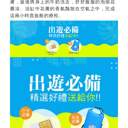
膚，最後將身上的牛奶洗去，舒舒服服的泡個花
瓣浴、浴缸中花瓣的香氣飄散在空氣之中，完成
這兩小時貴族般的療程。