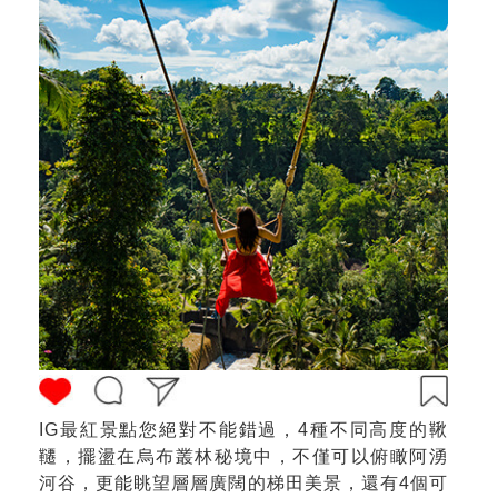
IG最紅景點您絕對不能錯過，4種不同高度的鞦
韆，擺盪在烏布叢林秘境中，不僅可以俯瞰阿湧
河谷，更能眺望層層廣闊的梯田美景，還有4個可