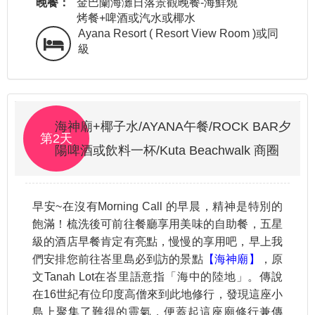
晚餐：
金巴蘭海灘日落景觀晚餐-海鮮燒
烤餐+啤酒或汽水或椰水
Ayana Resort ( Resort View Room )或同
級
海神廟+椰子水/AYANA午餐/ROCK BAR夕
第2天
陽啤酒或飲料一杯/Kuta Beachwalk 商圈
早安~在沒有Morning Call 的早晨，精神是特別的
飽滿！梳洗後可前往餐廳享用美味的自助餐，五星
級的酒店早餐肯定有亮點，慢慢的享用吧，早上我
們安排您前往峇里島必到訪的景點
【海神廟】
，原
文Tanah Lot在峇里語意指「海中的陸地」。傳說
在16世紀有位印度高僧來到此地修行，發現這座小
島上聚集了難得的靈氣，便蓋起這座廟修行兼傳