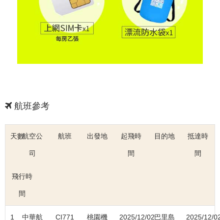
航班參考
天數
航空公
航班
出發地
起飛時
目的地
抵達時
司
間
間
飛行時
間
1
中華航
CI771
桃園機
2025/12/02
巴里島
2025/12/0