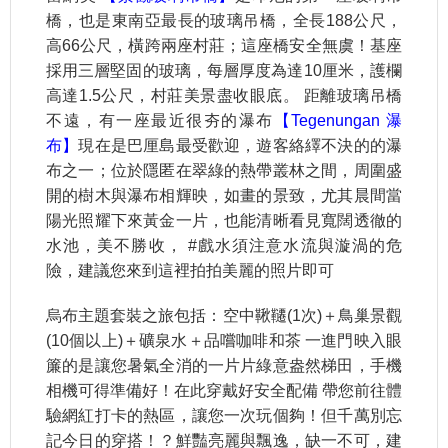
橋，也是東南亞最長的玻璃吊橋，全長188公尺，
高66公尺，橫跨兩座村莊；這座橋安全無虞！基座
採用三層堅固的玻璃，每層厚度為達10厘米，護欄
高達1.5公尺，村莊美景盡收眼底。 距離玻璃吊橋
不遠，有一座最近很夯的瀑布
【Tegenungan 瀑
布】
現在是巴厘島最受歡迎，遊客絡繹不決的的瀑
布之一；位於隱匿在翠綠的熱帶叢林之間，周圍盛
開的樹木與瀑布相輝映，如畫的景致，尤其晨間當
陽光照耀下來黃金一片，也能清晰看見寬闊透徹的
水池，美不勝收， #戲水須注意水流與漩渦的危
險，建議您來到這裡拍拍美麗的照片即可
烏布主題套裝之旅包括：空中鞦韆(1次)＋鳥巢景觀
(10個以上)＋礦泉水＋品嚐咖啡和茶 一進門映入眼
簾的是讓您暑氣全消的一片片綠意盎然梯田，手機
相機可得準備好！在此穿戴好安全配備 帶您前往體
驗網紅打卡的熱區，讓您一次玩個夠！但千萬別忘
記今日的穿搭！？鮮豔亮麗與飄逸，缺一不可，建