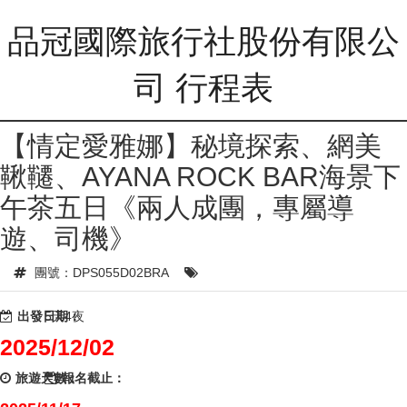
品冠國際旅行社股份有限公
司 行程表
【情定愛雅娜】秘境探索、網美
鞦韆、AYANA ROCK BAR海景下
午茶五日《兩人成團，專屬導
遊、司機》
團號：DPS055D02BRA
出發日期：
5天4夜
2025/12/02
旅遊天數：
報名截止：