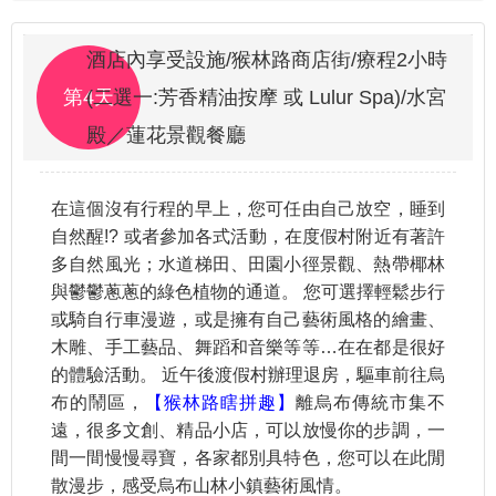
酒店內享受設施/猴林路商店街/療程2小時
第4天
(二選一:芳香精油按摩 或 Lulur Spa)/水宮
殿／蓮花景觀餐廳
在這個沒有行程的早上，您可任由自己放空，睡到
自然醒!? 或者參加各式活動，在度假村附近有著許
多自然風光；水道梯田、田園小徑景觀、熱帶椰林
與鬱鬱蔥蔥的綠色植物的通道。 您可選擇輕鬆步行
或騎自行車漫遊，或是擁有自己藝術風格的繪畫、
木雕、手工藝品、舞蹈和音樂等等…在在都是很好
的體驗活動。 近午後渡假村辦理退房，驅車前往烏
布的鬧區，
【猴林路瞎拼趣】
離烏布傳統市集不
遠，很多文創、精品小店，可以放慢你的步調，一
間一間慢慢尋寶，各家都別具特色，您可以在此閒
散漫步，感受烏布山林小鎮藝術風情。