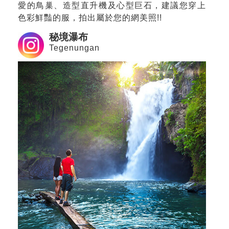
愛的鳥巢、造型直升機及心型巨石，建議您穿上
色彩鮮豔的服，拍出屬於您的網美照!!
秘境瀑布
Tegenungan