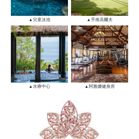
▲兒童泳池
▲手推高爾夫
▲水療中心
▲阿雅娜健身房