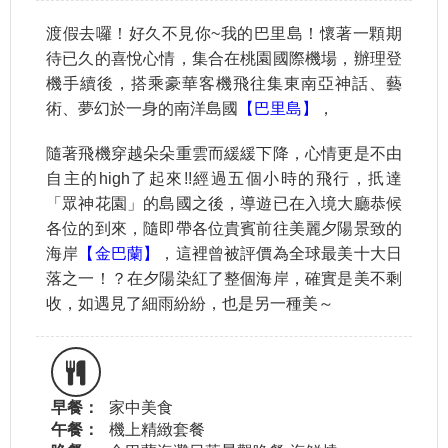
渡假去囉！好久不見你~我的巴里島！懷著一顆期
待已久的喜悅心情，集合在桃園國際機場，辦理登
機手續後，搭乘豪華客機飛往集東南亞神話、藝
術、夢幻於一身的南洋島國
【巴里島】
，
隨著飛機穿越朵朵重雲而緩緩下降，心情更是不由
自主的high了起來!!經過五個小時的飛行，扺達
「眾神花園」的島國之後，導遊已在入境大廳恭候
各位的到來，隨即帶各位貴賓前往美麗夕陽景致的
海岸
【金巴蘭】
，這裡曾被評價為全球最美十大日
落之一！？在夕陽染紅了整個海岸，確實是美不剩
收，如遇見了細雨紛紛，也是另一種美～
早餐：
家中美食
午餐：
機上精緻套餐