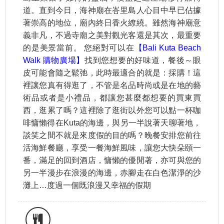
道。直到今日，海神廟在峇里島人心目中早已佔據
著崇高的地位，廟內終日香火繚繞。雖然海神廟意
義非凡，不過寺廟之美對觀光客還是其次，最重要
的是美景當前。 您絕對可以在
【Bali Kuta Beach
Walk 購物廣場】
找到您想要的好味道，餐後～眼
皮可能會隨之鬆弛，此時最適合的就是：採購！這
裡讓您真有得逛了，不管是名品時尚或是在地的藝
術品或者是小禮品，都讓您甚麼都想要的買東買
西，逛累了嗎？這裡除了逛街以外您可以點一杯咖
啡慵懶得在Kuta的海邊，與另一半說著天聊著地，
談笑之間不就是來度假的目的嗎？晚餐安排您前往
活海鮮餐廳，享受一餐海鮮風味，讓您大快朵頤一
番，滿足的回到酒店，慵懶的優閒著，亦可與您的
另一半漫步在浪漫的海邊，赤腳走在白色潔淨的沙
灘上…度過一個既浪漫又幸福的假期