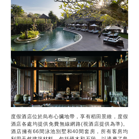
度假酒店位於烏布心臟地帶，享有稻田景緻，度假
酒店各處均提供免費無線網路(視酒店提供為準)。
酒店擁有66間泳池別墅和40間套房，所有客房均
利用天然建築材料，包括硬木和石段，以適應了島