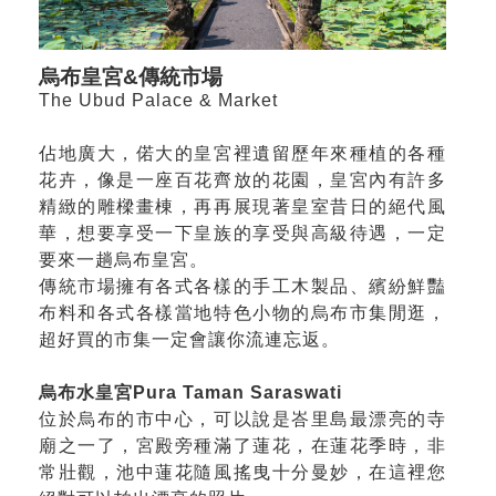
烏布皇宮&傳統市場
The Ubud Palace & Market
佔地廣大，偌大的皇宮裡遺留歷年來種植的各種
花卉，像是一座百花齊放的花園，皇宮內有許多
精緻的雕樑畫棟，再再展現著皇室昔日的絕代風
華，想要享受一下皇族的享受與高級待遇，一定
要來一趟烏布皇宮。
傳統市場擁有各式各樣的手工木製品、繽紛鮮豔
布料和各式各樣當地特色小物的烏布市集閒逛，
超好買的市集一定會讓你流連忘返。
烏布水皇宮Pura Taman Saraswati
位於烏布的市中心，可以說是峇里島最漂亮的寺
廟之一了，宮殿旁種滿了蓮花，在蓮花季時，非
常壯觀，池中蓮花隨風搖曳十分曼妙，在這裡您