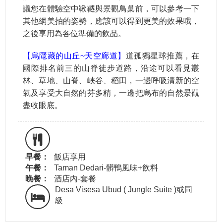
議您在體驗空中鞦韆與景觀鳥巢前，可以參考一下
其他網美拍的姿勢，應該可以得到更美的效果哦，
之後享用為各位準備的飲品。
【烏隱藏的山丘~天空廊道】
道孤獨星球推薦，在
國際排名前三的山脊徒步道路，沿途可以看見叢
林、草地、山脊、峽谷、稻田，一邊呼吸清新的空
氣及享受大自然的芬多精，一邊把烏布的自然景觀
盡收眼底。
早餐：
飯店享用
午餐：
Taman Dedari-髒鴨風味+飲料
晚餐：
酒店內-套餐
Desa Visesa Ubud ( Jungle Suite )或同
級