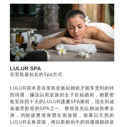
LULUR SPA
峇里島最知名的Spa方式
LULUR原本是峇里島皇族結婚前才能享受到的特
別待遇，據說以前皇族的女子在結婚前，都要密
集安排四十天的LULUR護膚SPA療程，現在則成
為最受歡迎的SPA之一。療程首先以精油按摩全
身，消除疲憊使身體全面放鬆，接著以天然的
LULUR去角質後，再以新鮮的牛奶與優格鎮靜皮