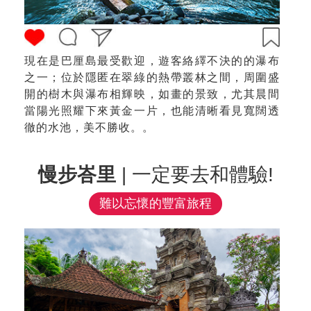
現在是巴厘島最受歡迎，遊客絡繹不決的的瀑布
之一；位於隱匿在翠綠的熱帶叢林之間，周圍盛
開的樹木與瀑布相輝映，如畫的景致，尤其晨間
當陽光照耀下來黃金一片，也能清晰看見寬闊透
徹的水池，美不勝收。。
慢步峇里
| 一定要去和體驗!
難以忘懷的豐富旅程