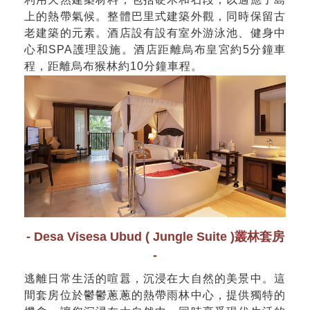
上的熱帶氣候。整體巴里式建築外觀，同時保留古
老建築的元素。酒店設有設有室外游泳池、健身中
心和SPA護理設施。酒店距離烏布皇宮約5分鐘車
程，距離烏布猴林約10分鐘車程。
- Desa Visesa Ubud ( Jungle Suite )叢林套房
-
逃離日常生活的喧囂，沉浸在大自然的美景中。這
間套房位於鬱鬱蔥蔥的熱帶雨林中心，提供獨特的