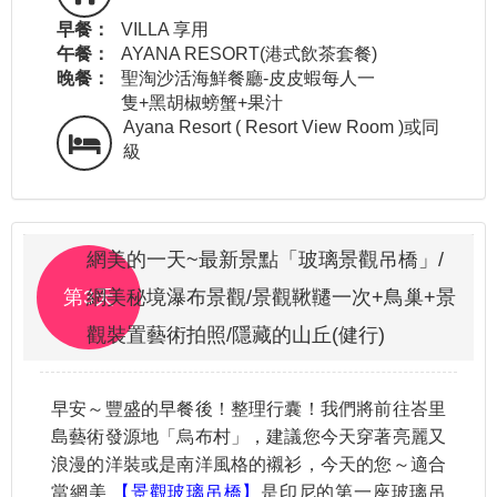
早餐：
VILLA 享用
午餐：
AYANA RESORT(港式飲茶套餐)
晚餐：
聖淘沙活海鮮餐廳-皮皮蝦每人一
隻+黑胡椒螃蟹+果汁
Ayana Resort ( Resort View Room )或同
級
網美的一天~最新景點「玻璃景觀吊橋」/
第3天
網美秘境瀑布景觀/景觀鞦韆一次+鳥巢+景
觀裝置藝術拍照/隱藏的山丘(健行)
早安～豐盛的早餐後！整理行囊！我們將前往峇里
島藝術發源地「烏布村」，建議您今天穿著亮麗又
浪漫的洋裝或是南洋風格的襯衫，今天的您～適合
當網美
【景觀玻璃吊橋】
是印尼的第一座玻璃吊