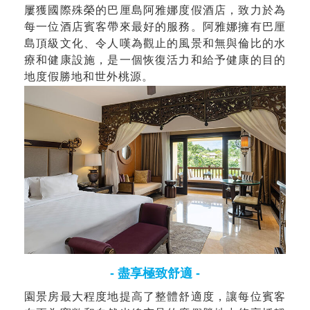
屢獲國際殊榮的巴厘島阿雅娜度假酒店，致力於為
每一位酒店賓客帶來最好的服務。阿雅娜擁有巴厘
島頂級文化、令人嘆為觀止的風景和無與倫比的水
療和健康設施，是一個恢復活力和給予健康的目的
地度假勝地和世外桃源。
- 盡享極致舒適 -
園景房最大程度地提高了整體舒適度，讓每位賓客