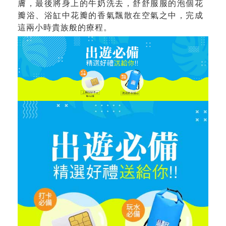
膚，最後將身上的牛奶洗去，舒舒服服的泡個花
瓣浴、浴缸中花瓣的香氣飄散在空氣之中，完成
這兩小時貴族般的療程。