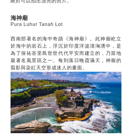
絕對可以拍出漂亮的照片。
海神廟
Pura Luhur Tanah Lot
西南部著名的海中奇蹟《海神廟》。此神廟屹立
於海中的岩石上，浮沉於印度洋波濤洶湧中，是
為了保祐峇里島世世代代平安而建立的，乃當地
最著名風景區之一。每到落日晚霞滿天，神廟的
翦影與染紅天空形成迷人的畫面。