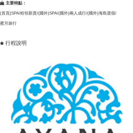
主要特點：
(首頁)SPA/粉領新貴/(國外)SPA/(國外)兩人成行/(國外)海島渡假/
蜜月旅行
行程說明