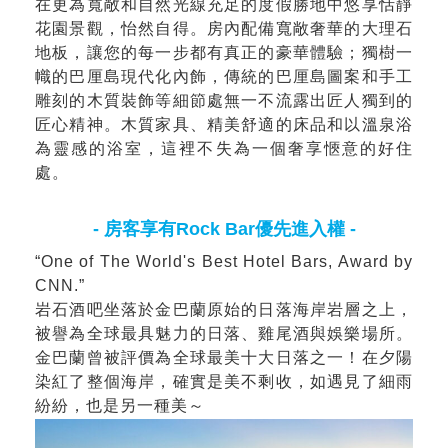
在更為寬敞和自然光線充足的度假勝地中悠享恬靜
花園景觀，怡然自得。房內配備寬敞奢華的大理石
地板，讓您的每一步都有真正的豪華體驗；獨樹一
幟的巴厘島現代化內飾，傳統的巴厘島圖案和手工
雕刻的木質裝飾等細節處無一不流露出匠人獨到的
匠心精神。木質家具、精美舒適的床品和以溫泉浴
為靈感的浴室，這裡不失為一個奢享愜意的好住
處。
- 房客享有Rock Bar優先進入權 -
“One of The World's Best Hotel Bars, Award by
CNN.”
岩石酒吧坐落於金巴蘭原始的日落海岸岩層之上，
被譽為全球最具魅力的日落、雞尾酒與娛樂場所。
金巴蘭曾被評價為全球最美十大日落之一！在夕陽
染紅了整個海岸，確實是美不剩收，如遇見了細雨
紛紛，也是另一種美～