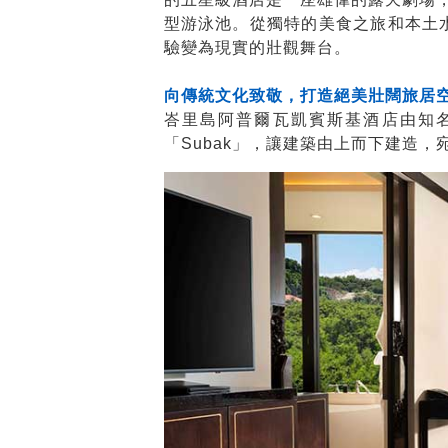
型游泳池。從獨特的美食之旅和本土
驗變為現實的壯觀舞台。
向傳統文化致敬，打造絕美壯闊旅居
峇里島阿普爾瓦凱賓斯基酒店由知名印尼
「Subak」，讓建築由上而下建造