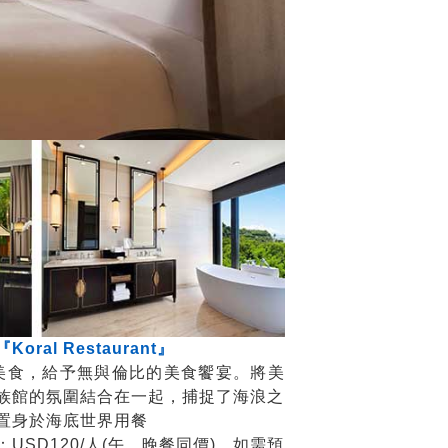
al Restaurant』
代美食，給予無與倫比的美食饗宴。將美
族館的氛圍結合在一起，捕捉了海浪之
置身於海底世界用餐
USD120/人(午、晚餐同價)，如需預