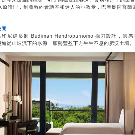
水療護理，到寬敞的會議室和迷人的小教堂，巴厘島阿普爾
空間
建築師 Budiman Hendropurnomo 操刀設計
，宛如從山坡流下的水源，順勢豐盈下方生生不息的肥沃土壤。