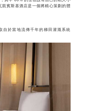
瓦凱賓斯基酒店是一個將精心策劃的體
，靈感取自於當地流傳千年的梯田灌溉系統