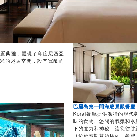
寬敞且佈置典雅，體現了印度尼西亞
方米的起居空間，設有寬敞的
巴厘島第一間海底景觀餐廳『Kor
Koral餐廳提供獨特的現
味的食物、悠閒的氣氛和水
下的魔力和神秘，讓您彷彿
｛位於賓斯基酒店內，餐費：