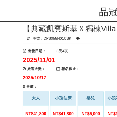
品冠
【典藏凱賓斯基Ｘ獨棟Vil
團號：DPS055N01CBK
出發日期：
5天4夜
2025/11/01
旅遊天數：
報名截止：
2025/10/17
售價：
大人
小孩佔床
嬰兒
小孩
NT$41,800
NT$41,800
NT$6,000
NT$3