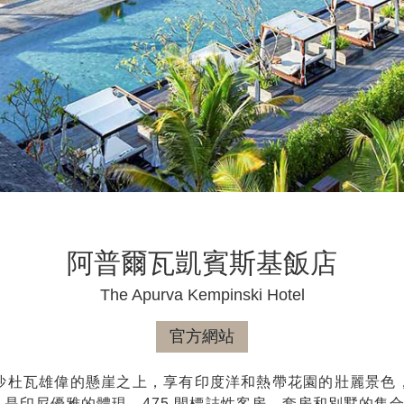
阿普爾瓦凱賓斯基飯店
The Apurva Kempinski Hotel
官方網站
沙杜瓦雄偉的懸崖之上，享有印度洋和熱帶花園的壯麗景色
是印尼優雅的體現。475 間標誌性客房、套房和別墅的集合，