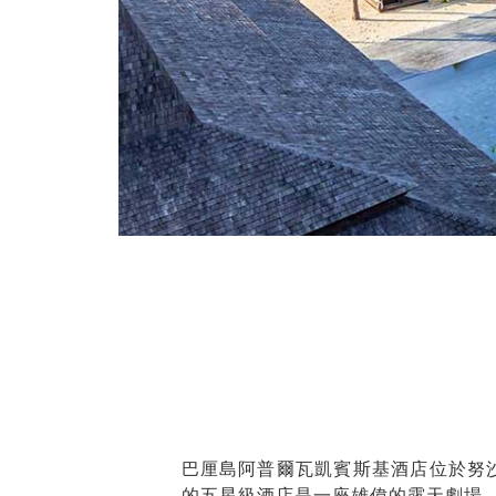
巴厘島阿普爾瓦凱賓斯基酒店位於努
的五星級酒店是一座雄偉的露天劇場，