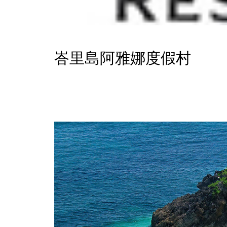
峇里島阿雅娜度假村