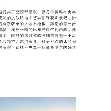
地提高了整體舒適度，讓每位賓客在更為
充足的度假勝地中悠享恬靜花園景觀，怡
備寬敞奢華的大理石地板，讓您的每一步
體驗；獨樹一幟的巴厘島現代化內飾，傳
和手工雕刻的木質裝飾等細節處無一不流
匠心精神。木質家具、精美舒適的床品和
的浴室，這裡不失為一個奢享愜意的好住