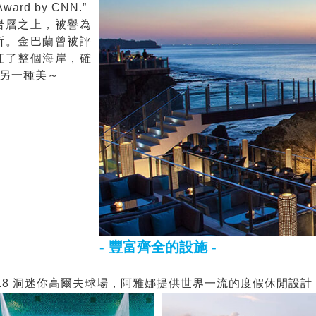
 Award by CNN.”
岩層之上，被譽為
所。金巴蘭曾被評
紅了整個海岸，確
另一種美～
- 豐富齊全的設施 -
， 18 洞迷你高爾夫球場，阿雅娜提供世界一流的度假休閒設