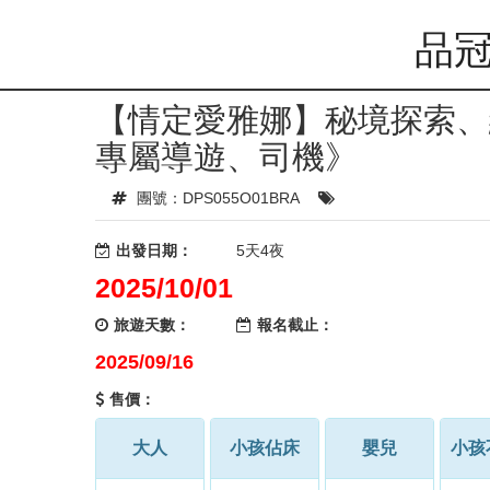
品冠
【情定愛雅娜】秘境探索、網
專屬導遊、司機》
團號：DPS055O01BRA
出發日期：
5天4夜
2025/10/01
旅遊天數：
報名截止：
2025/09/16
售價：
大人
小孩佔床
嬰兒
小孩