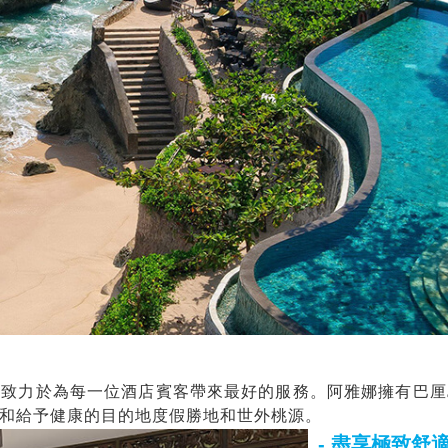
，致力於為每一位酒店賓客帶來最好的服務。阿雅娜擁有巴厘
和給予健康的目的地度假勝地和世外桃源。
- 盡享極致舒適