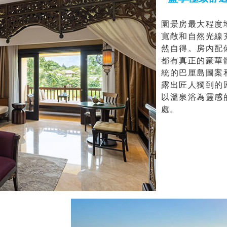
園景房最大程度
寬敞和自然光線
然自得。房內配
都有真正的豪華
統的巴厘島圖案
露出匠人獨到的
以溫泉浴為靈感
處。