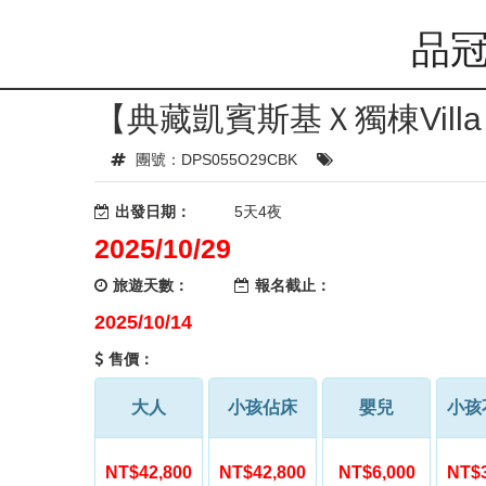
品冠
【典藏凱賓斯基Ｘ獨棟Vil
團號：DPS055O29CBK
出發日期：
5天4夜
2025/10/29
旅遊天數：
報名截止：
2025/10/14
售價：
大人
小孩佔床
嬰兒
小孩
NT$42,800
NT$42,800
NT$6,000
NT$3