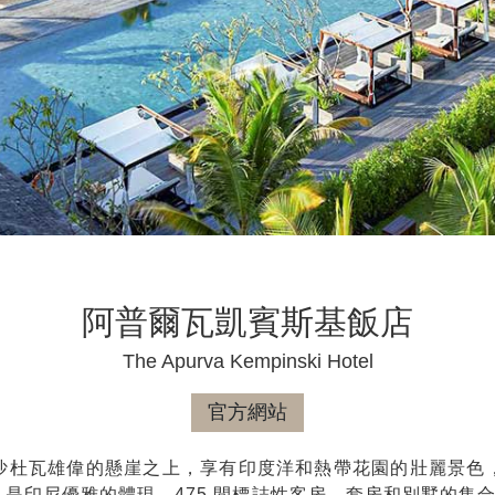
阿普爾瓦凱賓斯基飯店
The Apurva Kempinski Hotel
官方網站
沙杜瓦雄偉的懸崖之上，享有印度洋和熱帶花園的壯麗景色
是印尼優雅的體現。475 間標誌性客房、套房和別墅的集合，