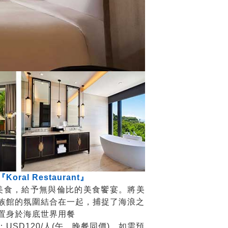
al Restaurant』
代美食，給予無與倫比的美食饗宴。將美
族館的氛圍結合在一起，捕捉了海浪之
置身於海底世界用餐
USD120/人(午、晚餐同價)，如需預