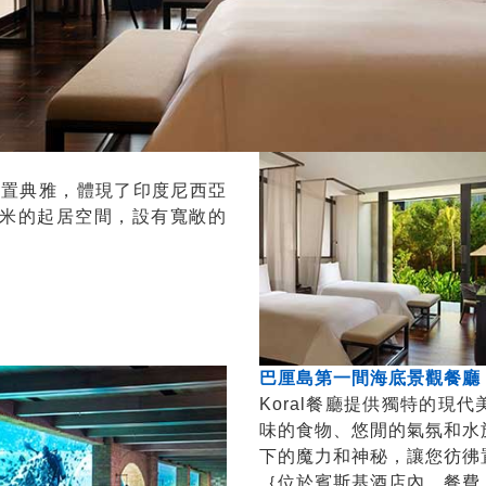
寬敞且佈置典雅，體現了印度尼西亞
方米的起居空間，設有寬敞的
巴厘島第一間海底景觀餐廳『Kor
Koral餐廳提供獨特的現
味的食物、悠閒的氣氛和水
下的魔力和神秘，讓您彷彿
｛位於賓斯基酒店內，餐費：