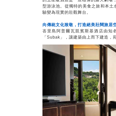
型游泳池。從獨特的美食之旅和本土
驗變為現實的壯觀舞台。
向傳統文化致敬，打造絕美壯闊旅居
峇里島阿普爾瓦凱賓斯基酒店由知名印尼
「Subak」，讓建築由上而下建造