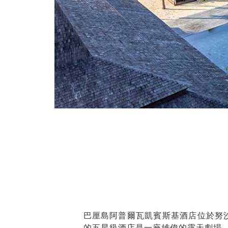
巴厘島阿普爾瓦凱賓斯基酒店位於努
的五星級酒店是一座雄偉的露天劇場，