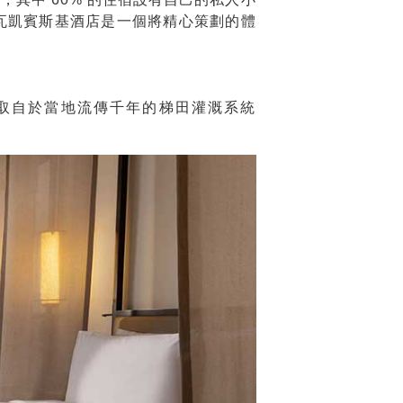
瓦凱賓斯基酒店是一個將精心策劃的體
，靈感取自於當地流傳千年的梯田灌溉系統