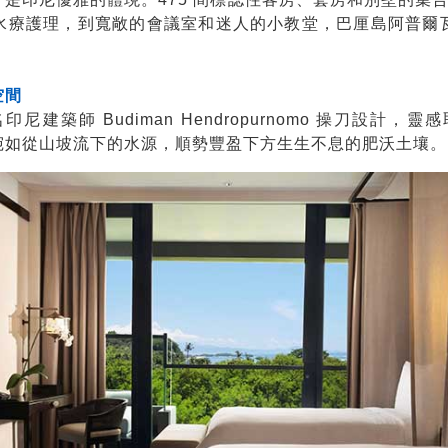
水療護理，到寬敞的會議室和迷人的小教堂，巴厘島阿普爾
空間
建築師 Budiman Hendropurnomo 操刀設計
，宛如從山坡流下的水源，順勢豐盈下方生生不息的肥沃土壤。