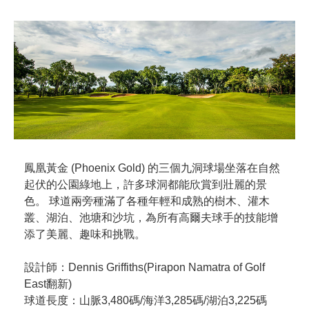
鳳凰黃金 (Phoenix Gold) 的三個九洞球場坐落在自然
起伏的公園綠地上，許多球洞都能欣賞到壯麗的景
色。 球道兩旁種滿了各種年輕和成熟的樹木、灌木
叢、湖泊、池塘和沙坑，為所有高爾夫球手的技能增
添了美麗、趣味和挑戰。
設計師：Dennis Griffiths(Pirapon Namatra of Golf
East翻新)
球道長度：山脈3,480碼/海洋3,285碼/湖泊3,225碼