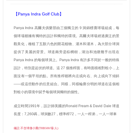
【Panya Indra Golf Club】
Panya Indra
高爾夫俱樂部由三個獨立的
9
洞錦標賽球場組成，每
個球場都擁有獨特的設計和獨特的環境。高爾夫球場經過廣泛的景
觀美化，種植了五顏六色的開花植物、灌木和灌木，為大部分球洞
提供了美麗的背景。球道兩旁是棕櫚樹，湖泊和池塘幾乎出現在
Panya Indra
的每個球洞上。
Panya Indra
有許多不同於一般的特殊
設計，特別是起伏的球道。這
27
個推桿面，有時面積相對較小，上
面沒有一個平坦的點。所有推桿都將向左或向右、向上或向下傾斜
——或這些動作的任意組合。同樣，同樣輪廓分明的球道在這個相
對較小的環境中賦予每個球洞獨特的個性。
成立時間
1991
年，設計師美國的
Ronald Fream & David Dale
球道
長度：
7,260
碼，球洞數
27
，標準桿
72
，一人一桿弟，一人一球車
備註
:
不含球僮小費
(THB500/
場
/
人
)