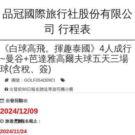
品冠國際旅行社股份有限公
司 行程表
《白球高飛。揮趣泰國》4人成行
~曼谷+芭達雅高爾夫球五天三場
球(含稅、簽)
團號：GOLF054D09CI
出發前90日報名贈送導遊司機小費
出發日期：
5天4夜
2024/12/09
旅遊天數：
報名截止：
2024/11/24