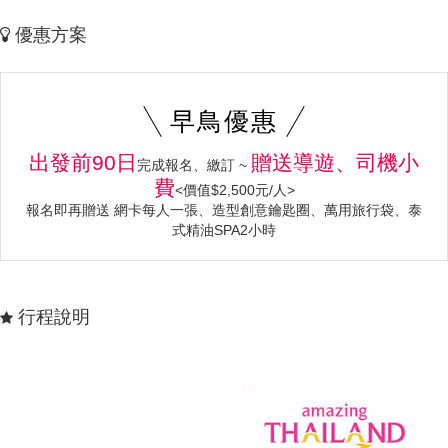
優惠方案
早鳥優惠
出發前90日
贈送導遊、司機小
完成報名、繳訂 ~
費
<價值$2,500元/人>
報名即再贈送 網卡每人一張、造型創意鑰匙圈、萬用旅行袋、泰
式精油SPA2小時
行程說明