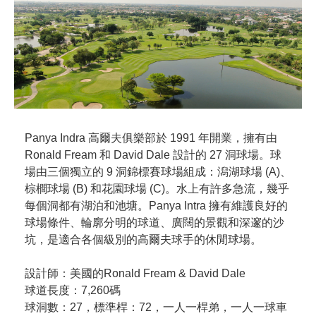
Panya Indra 高爾夫俱樂部於 1991 年開業，擁有由
Ronald Fream 和 David Dale 設計的 27 洞球場。球
場由三個獨立的 9 洞錦標賽球場組成：潟湖球場 (A)、
棕櫚球場 (B) 和花園球場 (C)。水上有許多急流，幾乎
每個洞都有湖泊和池塘。Panya Intra 擁有維護良好的
球場條件、輪廓分明的球道、廣闊的景觀和深邃的沙
坑，是適合各個級別的高爾夫球手的休閒球場。
設計師：美國的Ronald Fream & David Dale
球道長度：7,260碼
球洞數：27，標準桿：72，一人一桿弟，一人一球車