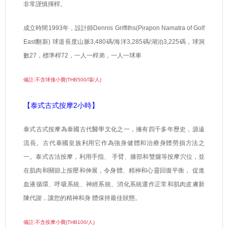
非常謹慎揮桿。
成立時間
1993
年，設計師
Dennis Griffiths(Pirapon Namatra of Golf
East
翻新
)
球道長度山脈
3,480
碼
/
海洋
3,285
碼
/
湖泊
3,225
碼，球洞
數
27
，標準桿
72
，一人一桿弟，一人一球車
備註:不含球僮小費(THB500/場/人)
【泰式古式按摩2
小時】
泰式古式按摩為泰國古代醫學文化之一，擁有四千多年歷史，源遠
流長。古代泰國皇族利用它作為強身健體和治療身體勞損方法之
一。泰式古法按摩，利用手指、
手臂、膝部和雙腿等按摩穴位，並
在肌肉和關節上按壓和伸展，令身體、精神和心靈回復平衡，
促進
血液循環、呼吸系統、神經系統、消化系統運作正常和肌肉皮膚新
陳代謝，讓您的精神和身
體保持最佳狀態。
備註:不含按摩小費(THB100/人)