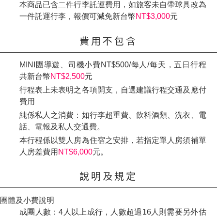
本商品已含二件行李託運費用，如旅客未自帶球具改為
一件託運行李，報價可減免新台幣
NT$3,000
元
費用不包含
MINI團導遊、司機小費NT$500/每人/每天，五日行程
共新台幣
NT$2,500
元
行程表上未表明之各項開支，自選建議行程交通及應付
費用
純係私人之消費：如行李超重費、飲料酒類、洗衣、電
話、電報及私人交通費。
本行程係以雙人房為住宿之安排，若指定單人房須補單
人房差費用
NT$6,000
元
。
說明及規定
團體及小費說明
成團人數：4人以上成行，人數超過16人則需要另外估