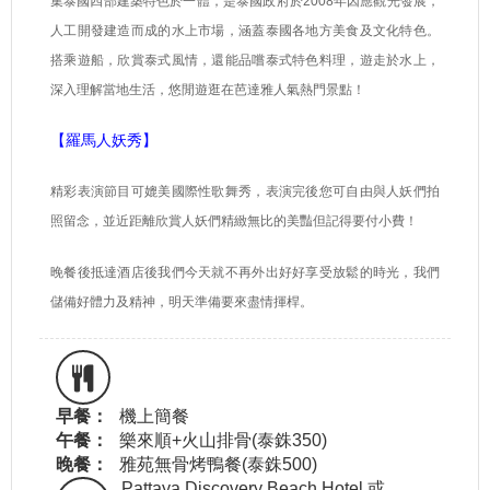
集泰國四部建築特色於一體，是泰國政府於
2008
年因應觀光發展，
人工開發建造而成的水上市場，涵蓋泰國各地方美食及文化特色。
搭乘遊船，欣賞泰式風情，還能品嚐泰式特色料理，遊走於水上，
深入理解當地生活，悠閒遊逛在芭達雅人氣熱門景點！
【羅馬人妖秀】
精彩表演節目可媲美國際性歌舞秀，表演完後您可自由與人妖們拍
照留念，並近距離欣賞人妖們精緻無比的美豔但記得要付小費！
晚餐後抵達酒店後我們今天就不再外出好好享受放鬆的時光，我們
儲備好體力及精神，明天準備要來盡情揮桿。
早餐：
機上簡餐
午餐：
樂來順+火山排骨(泰銖350)
晚餐：
雅苑無骨烤鴨餐(泰銖500)
Pattaya Discovery Beach Hotel 或