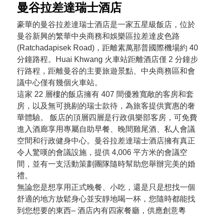
曼谷拉差達瑞士酒店
豪華的曼谷拉差達瑞士酒店是一家五星級飯店，位於
曼谷新興的繁華中央商務和娛樂區拉差達皮色路
(Ratchadapisek Road)，距離素萬那普國際機場約 40
分鐘路程。Huai Khwang 火車站距離酒店僅 2 分鐘步
行路程，距離曼谷的主要旅遊景點、中央商務區和會
議中心僅有幾個火車站。
這家 22 層樓的飯店擁有 407 間優雅寬敞的客房和套
房，以及無可挑剔的瑞士款待，為旅客提供實惠的奢
華體驗。 飯店的頂層四層是行政俱樂部客房，可免費
進入酒廊享用專屬自助早餐、晚間雞尾酒、私人會議
空間和行政健身中心。曼谷拉差達瑞士酒店擁有真正
令人驚嘆的會議設施，提供 4,006 平方米的會議空
間，並有一支活動策劃團隊隨時幫助您舉辦完美的婚
禮。
無論您是想享用正式晚餐、小吃，還是只是想找一個
舒適的地方放鬆身心並安靜地喝一杯，您隨時都能找
到您想要的東西– 酒店內有四家餐廳，供應創意粵