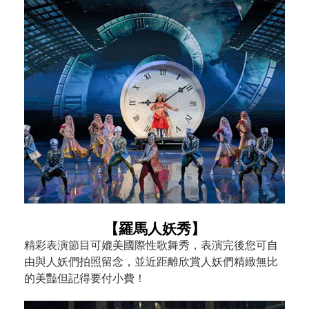
【羅馬人妖秀】
精彩表演節目可媲美國際性歌舞秀，表演完後您可自
由與人妖們拍照留念，並近距離欣賞人妖們精緻無比
的美豔但記得要付小費！