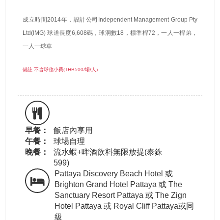
成立時間
2014
年，設計公司
Independent Management Group Pty
Ltd(IMG)
球道長度
6,608
碼，球洞數
18
，標準桿
72
，一人一桿弟，
一人一球車
備註:不含球僮小費(THB500/場/人)
早餐：
飯店內享用
午餐：
球場自理
晚餐：
流水蝦+啤酒飲料無限放提(泰銖
599)
Pattaya Discovery Beach Hotel 或
Brighton Grand Hotel Pattaya 或 The
Sanctuary Resort Pattaya 或 The Zign
Hotel Pattaya 或 Royal Cliff Pattaya或同
級