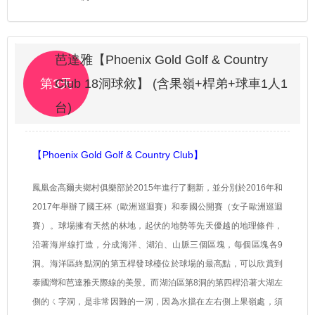
芭達雅【Phoenix Gold Golf & Country
第3天
Club 18洞球敘】 (含果嶺+桿弟+球車1人1
台)
【Phoenix Gold Golf & Country Club】
鳳凰金高爾夫鄉村俱樂部於
2015
年進行了翻新，並分別於
2016
年和
2017
年舉辦了國王杯（歐洲巡迴賽）和泰國公開賽（女子歐洲巡迴
賽）。球場擁有天然的林地，起伏的地勢等先天優越的地理條件，
沿著海岸線打造，分成海洋、湖泊、山脈三個區塊，每個區塊各
9
洞。海洋區終點洞的第五桿發球檯位於球場的最高點，可以欣賞到
泰國灣和芭達雅天際線的美景。而湖泊區第
8
洞的第四桿沿著大湖左
側的ㄑ字洞，是非常因難的一洞，因為水擋在左右側上果嶺處，須