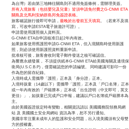
為台灣）若由第三地轉往關島則不適用免簽條例，需辦理美簽。
所有入境旅客（包括嬰兒及兒童）皆須申請免付費之G-CNMI ETA
關島及北馬利安納群島邦免簽證表格。
旅客確認旅行後即可申請，
最晚於出發前五天填寫
。（若來不及填
寫，可改申請ESTA電子旅遊許可證）。
申請需使用護照個人資料頁。
G-CNMI ETA自申請核准日起2年內有效。
如果旅客使用舊護照申請G-CNMI ETA，但入境關島時使用新護
照，則必須使用新護照資料重新申請。
批准核可後，旅客會收到電子郵件發送之核可確認信。
為響應永續發展， 不須提供紙本G-CNMI ETA給美國海關及邊境保
衛局(U.S.C.B.P)，僅需確認您的申請編號。 同時建議可影印一份
作為您的留存紀錄。
入境時成人需攜帶「護照」正本及「身分證」正本。
入境時孩童（14歲以下）需攜帶「護照」正本及「戶口名簿」正本
或一年內有效的「戶籍謄本」正本或「出生證明（中文即可，英文
更佳）」，如孩童已完成戶口申報，建議以戶口名簿或戶籍謄本為
主。
由於美國簽證規定時有變動，相關資訊請以 美國國務院領務局網
站 及 美國國土安全局網站 資訊為準，恕不另行通知。
美國非常注重未成年人的監護和安全問題，出入境美國須有父母雙
方的授權書。