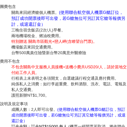
團費包含
(使用聯合航空個人機票G艙訂位，
關島來回經濟艙個人機票。
預訂成功開票後即可出發，若G艙無位可另訂其它艙等報價另
計，或退還訂金）
三晚住宿含飯店(2次/人)早餐。
兩地機場稅金、燃油稅費用。
特別贈送:關島市區觀光+戀人岬(含瞭望台門票)。
機場飯店來回交通費用。
台幣500萬責任險暨新台幣20萬意外醫療險
費用不包含
不包含關島中文服務人員接機+送機小費共USD20/人，請於當地交
付給工作人員。
行程表上未表明之各項開支，自選建議行程交通及應付費用。
純係私人之消費：如行李超重費、飲料酒類、洗衣、電話、電報及
私人交通費。
護照新辦NT$1,700。
說明及規定事項
成團人數：2人即可出發。
(使用聯合航空個人機票G艙訂位，預訂
成功開票後即可出發，若G
艙無位可另訂其它艙等報價另計，或退
還訂金）
訂金金額：訂金NT$15000 每人
(機票一經開票若取消，將依聯合