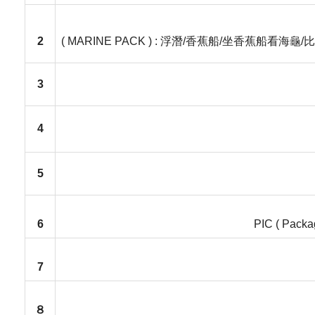
2
( MARINE PACK ) : 浮潛/香蕉船/坐香蕉船看海
3
4
5
6
PIC ( Pac
7
８