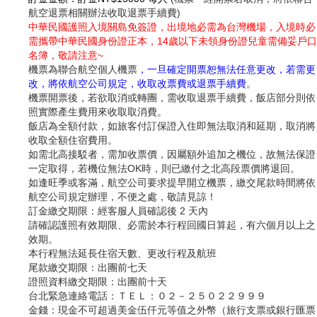
航空退票相關辦法收取退票手續費)
中華民國護照入境關島免簽證，出境地必需為台灣機場，入境時必
需攜帶中華民國身份證正本，14歲以下未領身份證兒童需備妥戶口
名簿，敬請注意~
機票為聯合航空個人機票
，一旦確定開票恕無法任意更改，若需更
改，將依航空公司規定，收取改票費或退票手續費
。
機票開票後，若欲取消或轉團，需收取退票手續費，飯店部分則依
照實際產生費用來收取取消費。
飯店為全額付款，如旅客付訂保證入住即無法取消和延期，取消將
收取全額住宿費用。
如需北高接駁者，需加收票價，因屬額外追加之機位，故無法保證
一定取得，若機位無法OK時，則已繳付之北高段票價將退回。
如逢旺季或客滿，航空公司要求提早開立機票，繳交尾款時間將依
航空公司規定辦理，不便之處，敬請見諒！
訂金繳交期限：經客服人員確認後 2 天內
請確認護照有效期限、必需於本行程回國日算起，有六個月以上之
效期。
本行程無法延長住宿天數、更改行程及航班
尾款繳交期限：出團前七天
證照資料繳交期限：出團前十天
台北緊急連絡電話：ＴＥＬ：０２－２５０２２９９９
金錢：現金不可超過美金伍仟元等值之外幣（旅行支票或銀行匯票