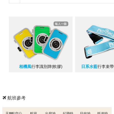
相機風
行李識別牌(軟膠)
日系水藍
行李束帶
航班參考
天數
航空公
航班
出發地
起飛時
目的地
抵達時