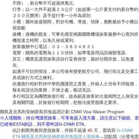
不限），新台幣不可超過肆萬元。
行李：以一大件不超過２３公斤（如超重一公斤要支付約新台幣約
２００元費用）及手提行李一小件為原則
小費：國外旅遊期間，對於司機、導遊、領隊，應酌量給予小費以
視鼓勵
接機：接機的親友，可事先撥至桃園國際機場旅客服務中心查詢班
機抵達之時間，以免久候或遲到。
旅客服務中心電話：０３－３８３４６３１
電壓：關島的電壓為１１０伏特，如帶電器用品請備變電器。
其它：機票及護照旅客請自行妥善保管，最好分開存放，以免遺
失。
如遇不可抗拒情況，本公司保有變更航空公司、飛行班次及交通工
具或旅行方式之權利。
此優惠行程針對持中華民國護照之貴賓，外籍人士另有不同報價，
報名前請洽詢業務，不便之處，敬請見諒。
本行程設定為團體旅遊行程，故為顧及旅客於出遊期間之人身安全
及相關問題，於旅遊行程期間，恕無法接受脫隊之要求。
關島及北馬利安納群島邦免簽證計劃 CNMI Visa Waiver Program
※入境關島：持台灣護照旅客，可享免簽入境方案，請注意以下細節。若
已經有ESTA的話，則不需申請G-CNMI ETA。
此計劃限商務與度假旅客，停留不超過
45
天，需填寫
G-CNMI
ETA 關島及北馬利安納群島邦免簽證入境表格
←請點我（出發地需