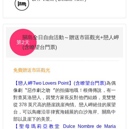
關島全日自由活動～贈送市區觀光+戀人岬
第2天
(含瞭望台門票)
免費贈送市區觀光
【戀人岬Two Lovers Point】(含瞭望台門票)
為偶
像劇〝惡作劇之吻〞的拍攝地哦！根傳傳說，有一
對查莫洛戀人，因雙方家長反對他們結婚，竟雙雙
從 378 英尺高的懸崖跳崖殉情。戀人岬絕佳的展望
台，可以鳥瞰沿菲律賓海鋪展的白沙海岸、關島中
部以及崖下的美景。
【聖母瑪莉亞教堂 Dulce Nombre de Maria