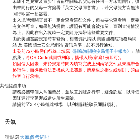
未成年之兒童及青少年者前往關島若父母有任何一方未能同行，須
由未同行的父母一方簽署「英文父母同意書」，若父母雙方皆無法
同行即需一起簽署。
出入境時海關官員不一定會查看這些文件，但被要求查看時一定要
有文件可查，如果無法提供，護照有可能會被扣留，直到查清情況
為止。因此在出入境時一定要隨身攜帶這些重要文件。
由於美國簽證規定時有變動，相關資訊請以 美國國務院領務局網
站 及 美國國土安全局網站 資訊為準，恕不另行通知。
出發前72小時需自行線上填寫
《關島海關檢疫局電子申報表》
←請
點我，
將QR Code截圖或列印，攜帶入境(家庭1份即可)。
如因個人因素，未於規定時間內填寫完成上列兩項文件及未攜帶合
格證件，而導致無法登機或入境關島，所產生之損失或罰則，須由
旅客自行承擔。
其他提醒事項
請務必攜帶個人常備藥品，並放置於隨身行李，避免託運，以降低
因託運行李延遲或遺失所生風險。
請提前至3-4小時抵達機場，以利相關檢驗及通關順利。
天氣
請點選
天氣參考網址