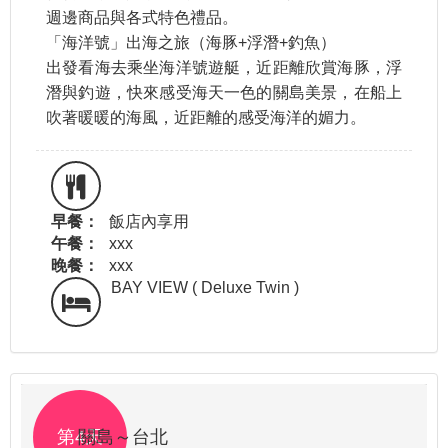
週邊商品與各式特色禮品。
「海洋號」出海之旅（海豚+浮潛+釣魚）
出發看海去乘坐海洋號遊艇，近距離欣賞海豚，浮
潛與釣遊，快來感受海天一色的關島美景，在船上
吹著暖暖的海風，近距離的感受海洋的媚力。
早餐：
飯店內享用
午餐：
xxx
晚餐：
xxx
BAY VIEW ( Deluxe Twin )
第4天
關島～台北