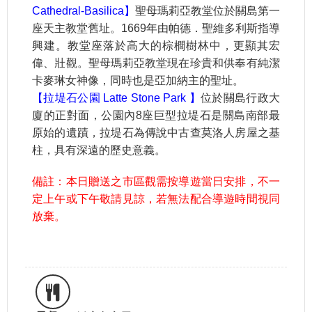
Cathedral-Basilica】
聖母瑪莉亞教堂位於關島第一
座天主教堂舊址。1669年由帕德．聖維多利斯指導
興建。教堂座落於高大的棕櫚樹林中，更顯其宏
偉、壯觀。聖母瑪莉亞教堂現在珍貴和供奉有純潔
卡麥琳女神像，同時也是亞加納主的聖址。
【拉堤石公園 Latte Stone Park 】
位於關島行政大
廈的正對面，公園內8座巨型拉堤石是關島南部最
原始的遺蹟，拉堤石為傳說中古查莫洛人房屋之基
柱，具有深遠的歷史意義。
備註：本日贈送之市區觀需按導遊當日安排，不一
定上午或下午敬請見諒，若無法配合導遊時間視同
放棄。