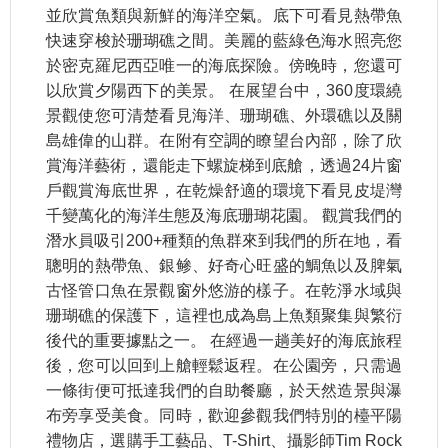
並欣賞魚類與新鮮的海洋空氣。底下可看見熱帶魚
快速穿梭於珊瑚礁之間。美麗的藍綠色海水照亮您
於密克羅尼西亞唯一的海底探險。傍晚時，您還可
以欣賞夕陽西下的美景。 在展望台中，360度環繞
景觀使您可清楚看見海洋、珊瑚礁、外環礁以及關
島雄偉的山群。在附有空調的瞭望台內部，除了欣
賞海洋藝術，還能走下螺旋梯到底艙，透過24片窗
戶觀賞海底世界，在乾燥舒適的環境下看見皮堤灣
千變萬化的海洋生態及海底珊瑚花園。 觀賞我們的
潛水員吸引200+種類的魚群來到我們的所在地，看
聰明的熱帶魚、銀鲹、好奇心旺盛的鯛魚以及脾氣
古怪管口魚在景觀窗外悠游的樣子。在乾淨水域與
珊瑚礁的保護下，這裡也成為島上魚類聚集與繁衍
後代的重要據點之一。 在經過一趟美好的海底旅程
後，您可以回到上艙輕鬆返程。在公園旁，只需過
一條街便可抵達我們的自助餐廳，於天然造景與瀑
布旁享受美食。同時，歡迎參觀我們特別的檯平陽
禮物店，選購手工藝品、T-Shirt、攝影師Tim Rock