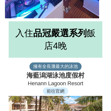
入住
品冠嚴選系列
飯
店4晚
擁有全長灘最大的泳池
海藍潟湖泳池度假村
Henann Lagoon Resort
前往官網