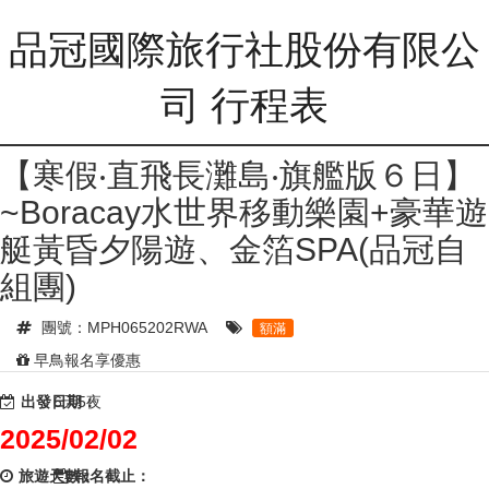
品冠國際旅行社股份有限公
司 行程表
【寒假‧直飛長灘島‧旗艦版６日】
~Boracay水世界移動樂園+豪華遊
艇黃昏夕陽遊、金箔SPA(品冠自
組團)
團號：MPH065202RWA
額滿
早鳥報名享優惠
出發日期：
6天5夜
2025/02/02
旅遊天數：
報名截止：