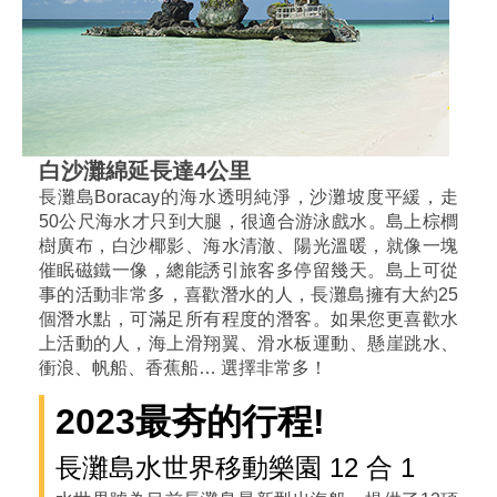
白沙灘綿延長達4公里
長灘島Boracay的海水透明純淨，沙灘坡度平緩，走
50公尺海水才只到大腿，很適合游泳戲水。島上棕櫚
樹廣布，白沙椰影、海水清澈、陽光溫暖，就像一塊
催眠磁鐵一像，總能誘引旅客多停留幾天。島上可從
事的活動非常多，喜歡潛水的人，長灘島擁有大約25
個潛水點，可滿足所有程度的潛客。如果您更喜歡水
上活動的人，海上滑翔翼、滑水板運動、懸崖跳水、
衝浪、帆船、香蕉船… 選擇非常多！
2023最夯的行程!
長灘島水世界移動樂園 12 合 1