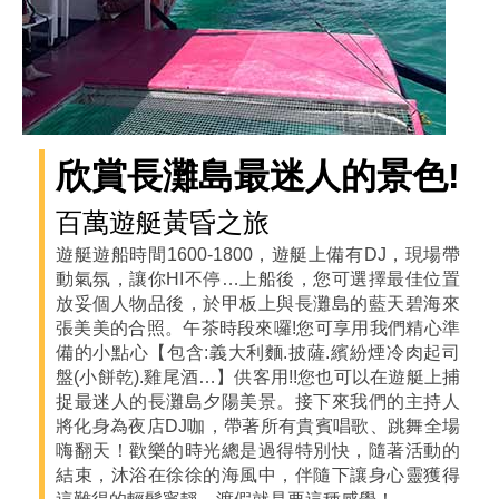
欣賞長灘島最迷人的景色!
百萬遊艇黃昏之旅
遊艇遊船時間1600-1800，遊艇上備有DJ，現場帶
動氣氛，讓你HI不停…上船後，您可選擇最佳位置
放妥個人物品後，於甲板上與長灘島的藍天碧海來
張美美的合照。午茶時段來囉!您可享用我們精心準
備的小點心【包含:義大利麵.披薩.繽紛煙冷肉起司
盤(小餅乾).雞尾酒…】供客用!!您也可以在遊艇上捕
捉最迷人的長灘島夕陽美景。接下來我們的主持人
將化身為夜店DJ咖，帶著所有貴賓唱歌、跳舞全場
嗨翻天！歡樂的時光總是過得特別快，隨著活動的
結束，沐浴在徐徐的海風中，伴隨下讓身心靈獲得