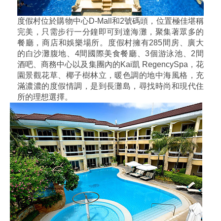
度假村位於購物中心D-Mall和2號碼頭，位置極佳堪稱
完美，只需步行一分鐘即可到達海灘，聚集著眾多的
餐廳，商店和娛樂場所。度假村擁有285間房、廣大
的白沙灘腹地、4間國際美食餐廳、3個游泳池、2間
酒吧、商務中心以及集團內的Kai凱 RegencySpa，花
園景觀花草、椰子樹林立，暖色調的地中海風格，充
滿濃濃的度假情調，是到長灘島，尋找時尚和現代住
所的理想選擇。