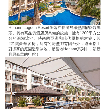
Henann Lagoon Resort坐落在長灘島最熱鬧的2號碼
頭。具有高品質酒店所具備的設施，擁有1200平方公
分的潟湖泳池、時尚的亞洲和現代風格的建築，其
221間豪華客房，所有的房型都有陽台外，還全都面
對漂亮的庭園造型泳池，是當地Henann系列中，最新
且最豪華的行館！