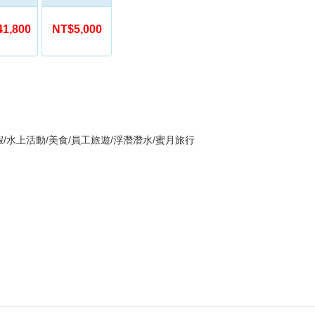
1,800
NT$5,000
假/水上活動/美食/員工旅遊/浮潛潛水/蜜月旅行