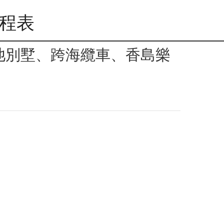
行程表
池別墅、跨海纜車、香島樂