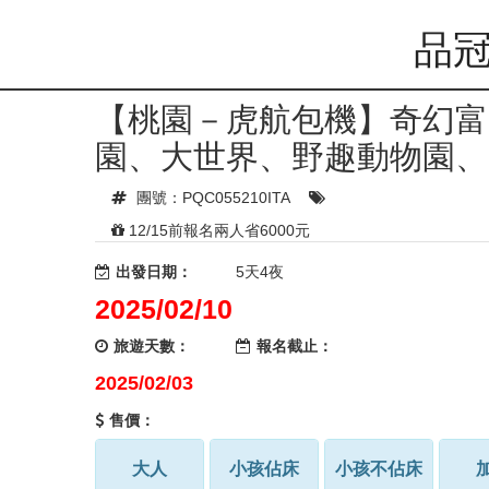
品冠
【桃園－虎航包機】奇幻富
園、大世界、野趣動物園、
團號：PQC055210ITA
12/15前報名兩人省6000元
出發日期：
5天4夜
2025/02/10
旅遊天數：
報名截止：
2025/02/03
售價：
大人
小孩佔床
小孩不佔床