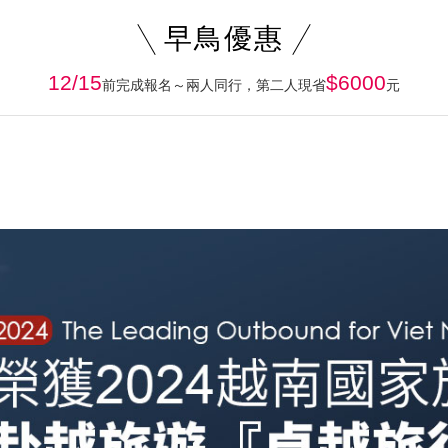
早鳥優惠
12/15
$6000
前完成報名～兩人同行，第二人現省
元