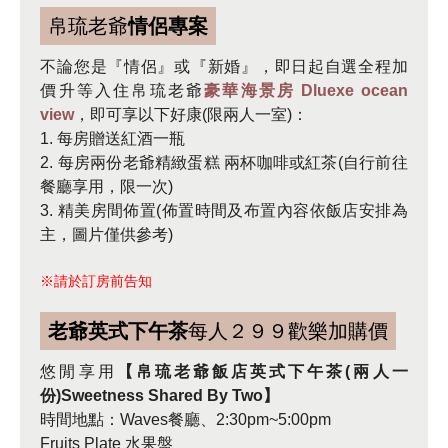
帛琉老爺
情侶專案
不論您是『情侶』或『新婚』，即日起自選全程加
價升等入住帛琉老爺
豪華海景房 Dluexe ocean
view
，即可享以下好康(限兩人一室)：
1. 每房贈送紅酒一瓶
2. 每房兩份老爺精緻蛋糕 兩杯咖啡或紅茶(自行前往
餐廳享用，限一次)
3. 精美房間佈置(佈置時間及布置內容依飯店安排為
主，圖片僅供參考)
※請於訂房前告知
老爺英式下午茶
每人２９９歡樂加購價
悠閒享用
【帛琉老爺飯店英式下午茶(兩人一
份)Sweetness Shared By Two】
時間地點：Waves餐廳、2:30pm~5:00pm
Fruits Plate 水果盤