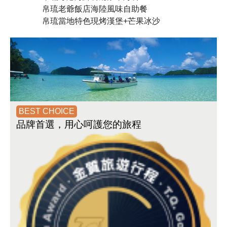
帛琉老爺飯店海陸風味自助餐
帛琉當地特色現烤漢堡+芒果冰沙
BEST CHOICE
品牌首選
，用心呵護您的旅程