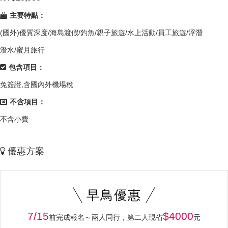
主要特點：
(國外)優質深度/海島渡假/釣魚/親子旅遊/水上活動/員工旅遊/浮潛
潛水/蜜月旅行
包含項目：
免簽證,含國內外機場稅
不含項目：
不含小費
優惠方案
早鳥優惠
7/15
$4000
前完成報名～兩人同行，第二人現省
元