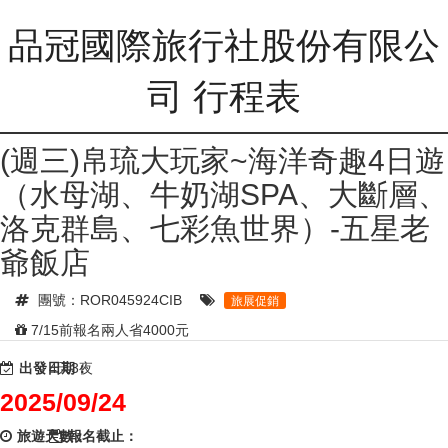
品冠國際旅行社股份有限公
司 行程表
(週三)帛琉大玩家~海洋奇趣4日遊
（水母湖、牛奶湖SPA、大斷層、
洛克群島、七彩魚世界）-五星老
爺飯店
團號：ROR045924CIB
旅展促銷
7/15前報名兩人省4000元
出發日期：
4天3夜
2025/09/24
旅遊天數：
報名截止：