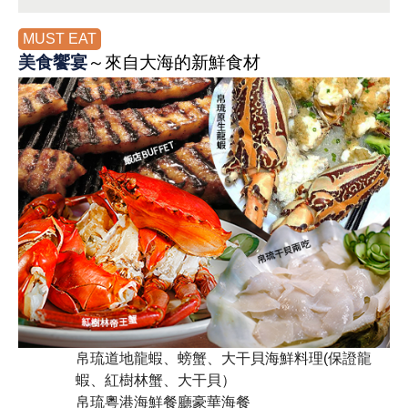
MUST EAT
美食饗宴
～來自大海的新鮮食材
帛琉道地龍蝦、螃蟹、大干貝海鮮料理(保證龍
蝦、紅樹林蟹、大干貝）
帛琉粵港海鮮餐廳豪華海餐