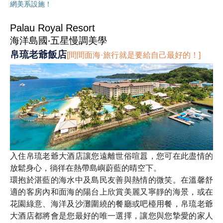
網美系設施！
Palau Royal Resort
海洋島國‧五星慢調美學
帛琉老爺飯店
[間間面海·旅行就是要給自己最好的！]
入住帛琉老爺大酒店讓您遠離世俗喧囂，您可在此盡情的
放鬆身心，徜徉在熱帶島嶼蔚藍的晴空下。
環抱於湛藍的海水中及島民友善與熱情的微笑。在溫馨舒
適的客房內和面海的陽台上欣賞美麗又寧靜的海景，或在
花園綠意、海洋及沙灘圍繞的餐廳或吧檯用餐，帛琉老爺
大酒店都將會是您最好的唯一選擇，讓您與您摯愛的家人