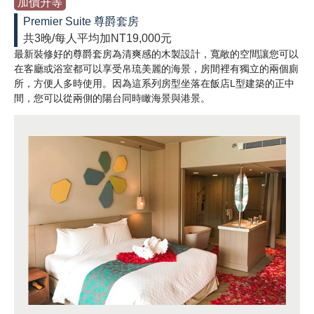
加價升等
Premier Suite 尊爵套房
共3晚/每人平均加NT19,000元
最新裝修好的尊爵套房為清爽感的木製設計，寬敞的空間讓您可以
在客廳或浴室都可以享受帛琉美麗的海景，房間裡有獨立的兩個廁
所，方便人多時使用。因為這系列房型坐落在飯店L型建築的正中
間，您可以從兩側的陽台同時瞰海景與港景。