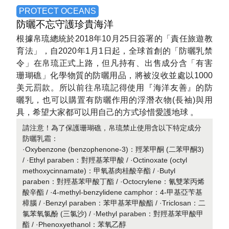
PROTECT OCEANS
防曬不忘
守護珍貴海洋
根據帛琉總統於2018年10月25日簽署的「責任旅遊教
育法」，自2020年1月1日起，全球首創的「防曬乳禁
令」在帛琉正式上路，但凡持有、出售成分含「有害
珊瑚礁」化學物質的防曬用品，將被沒收並處以1000
美元罰款。所以前往帛琉記得使用『海洋友善』的防
曬乳，也可以購置有防曬作用的浮潛衣物(長袖)與用
具，希望大家都可以用自己的方式珍惜愛護地球 。
請注意！為了保護珊瑚礁，帛琉禁止使用含以下特定成分
防曬乳霜：
·Oxybenzone (benzophenone-3)：羥苯甲酮 (二苯甲酮3)
/ ·Ethyl paraben：對羥基苯甲酸 / ·Octinoxate (octyl
methoxycinnamate)：甲氧基肉桂酸辛酯 / ·Butyl
paraben：對羥基苯甲酸丁酯 / ·Octocrylene：氰雙苯丙烯
酸辛酯 / ·4-methyl-benzylidene camphor：4-甲基亞苄基
樟腦 / ·Benzyl paraben：苯甲基苯甲酸酯 / ·Triclosan：二
氯苯氧氯酚 (三氯沙) / ·Methyl paraben：對羥基苯甲酸甲
酯 / ·Phenoxyethanol：苯氧乙醇