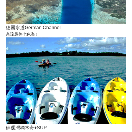
德國水道German Channel
帛琉最美七色海！
硨磲灣獨木舟+SUP