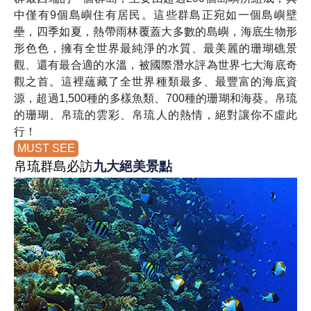
中僅有9個島嶼住有居民。這些群島正宛如一個島嶼壁
壘，四季如夏，熱帶雨林覆蓋大多數的島嶼，海底生物形
形色色，擁有全世界最純淨的水質、最美麗的珊瑚礁景
觀、還有最合適的水溫，被國際潛水評為世界七大海底奇
觀之首。這裡蘊藏了全世界種類最多、最豐富的海底資
源，超過1,500種的多樣魚類、700種的珊瑚和海葵。帛琉
的珊瑚、帛琉的雲彩、帛琉人的熱情，絕對讓你不虛此
行！
MUST SEE
帛琉群島必訪
九大絕美景點