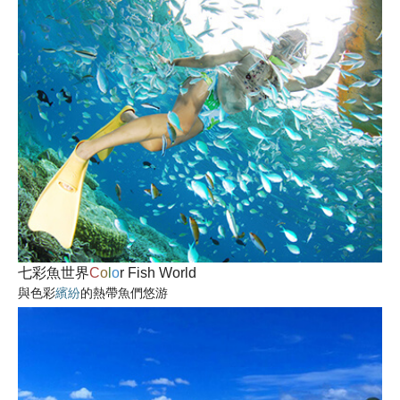
七彩魚世界
C
o
l
o
r
Fish World
與色彩
繽紛
的熱帶魚們悠游