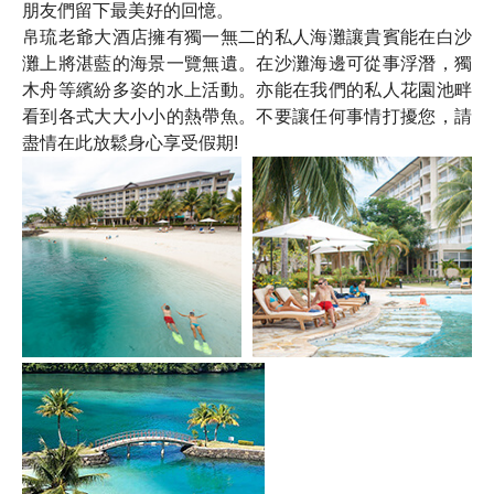
朋友們留下最美好的回憶。
帛琉老爺大酒店擁有獨一無二的私人海灘讓貴賓能在白沙
灘上將湛藍的海景一覽無遺。在沙灘海邊可從事浮潛，獨
木舟等繽紛多姿的水上活動。亦能在我們的私人花園池畔
看到各式大大小小的熱帶魚。不要讓任何事情打擾您，請
盡情在此放鬆身心享受假期!