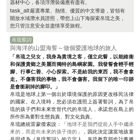
器材中心，各項浮潛裝備應有盡有。
task_alt
嚴選專業、熱情、優質的中文導遊，皆領有
開放水域潛水員證照，帶您上山下海探索帛琉之美，
您只管注意安全並盡情享受旅程。
帛琉誓詞
與海洋的山盟海誓～
做個愛護地球的旅人
「帛琉之兒女，我身為貴境之客，僅立此誓，以能維衞
和保護貴鄉之美麗而獨特的島嶼家園。我發誓會輕手輕
腳、行事仁善、小心探索。不是給我的東西，我不會拿
走。不傷害我的事物，我不會傷害。我留下的唯一印跡
是會衝刷掉的腳印。」
帛琉是地球上第一個出於環境保護的原因更改移民法律
的國家。在入境時，您必須在護照上簽署誓詞，為了帛
琉的孩子們和未來世世代代的帛琉人，承諾您在島上的
所作所為要對生態負責、對文化負責。
帛琉總統雷蒙傑索說：「
地球不是我們從前人手中繼承
來的，而是向未來的孩子借的
」，因此決定讓當地孩童
共同成為《帛琉誓詞》的立定人，帛琉教育部也計畫將