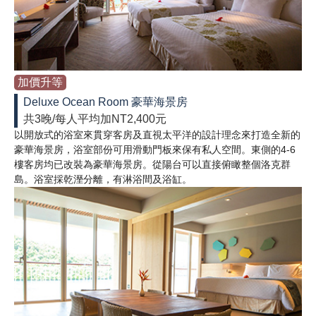
加價升等
Deluxe Ocean Room 豪華海景房
共3晚/每人平均加NT2,400元
以開放式的浴室來貫穿客房及直視太平洋的設計理念來打造全新的
豪華海景房，浴室部份可用滑動門板來保有私人空間。東側的4-6
樓客房均已改裝為豪華海景房。從陽台可以直接俯瞰整個洛克群
島。浴室採乾溼分離，有淋浴間及浴缸。