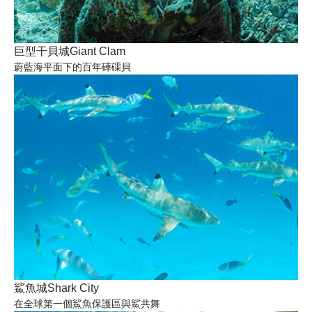
巨型干貝城Giant Clam
蔚藍海平面下的百年硨磲貝
鯊魚城Shark City
在全球第一個鯊魚保護區與鯊共舞