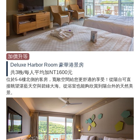
加價升等
Deluxe Harbor Room 豪華港景房
共3晚/每人平均加NT1600元
位於5-6樓北側的客房，寬敞空間給您更舒適的享受！從陽台可直
接眺望湛藍天空與碧綠大海。從浴室也能夠欣賞到陽台外的天然美
景。