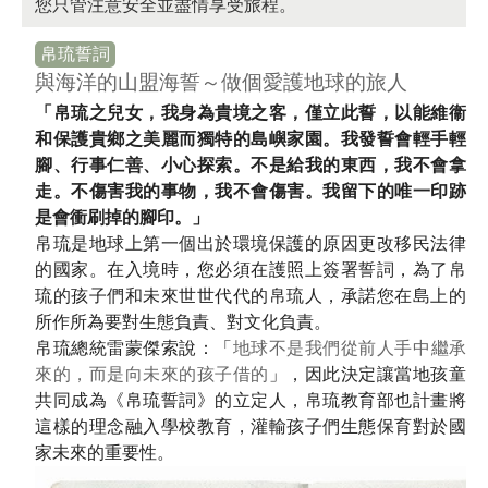
您只管注意安全並盡情享受旅程。
帛琉誓詞
與海洋的山盟海誓～
做個愛護地球的旅人
「帛琉之兒女，我身為貴境之客，僅立此誓，以能維衞
和保護貴鄉之美麗而獨特的島嶼家園。我發誓會輕手輕
腳、行事仁善、小心探索。不是給我的東西，我不會拿
走。不傷害我的事物，我不會傷害。我留下的唯一印跡
是會衝刷掉的腳印。」
帛琉是地球上第一個出於環境保護的原因更改移民法律
的國家。在入境時，您必須在護照上簽署誓詞，為了帛
琉的孩子們和未來世世代代的帛琉人，承諾您在島上的
所作所為要對生態負責、對文化負責。
帛琉總統雷蒙傑索說：「
地球不是我們從前人手中繼承
來的，而是向未來的孩子借的
」，因此決定讓當地孩童
共同成為《帛琉誓詞》的立定人，帛琉教育部也計畫將
這樣的理念融入學校教育，灌輸孩子們生態保育對於國
家未來的重要性。