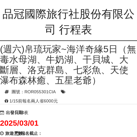
品冠國際旅行社股份有限公
司 行程表
(週六)帛琉玩家~海洋奇緣5日（無
毒水母湖、牛奶湖、干貝城、大
斷層、洛克群島、七彩魚、天使
瀑布森林癒、五星老爺）
團號：ROR055301CIA
1/15前報名兩人省6000元
出發日期：
5天4夜
2025/03/01
旅遊天數：
報名截止：