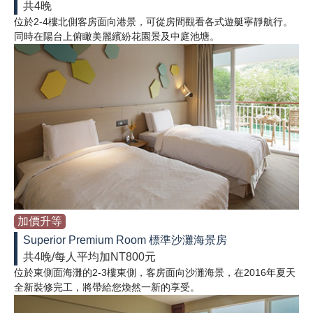
共4晚
位於2-4樓北側客房面向港景，可從房間觀看各式遊艇寧靜航行。
同時在陽台上俯瞰美麗繽紛花園景及中庭池塘。
加價升等
Superior Premium Room 標準沙灘海景房
共4晚/每人平均加NT800元
位於東側面海灘的2-3樓東側，客房面向沙灘海景，在2016年夏天
全新裝修完工，將帶給您煥然一新的享受。