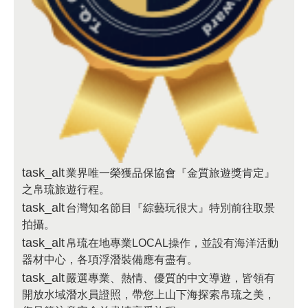
task_alt
業界唯一榮獲品保協會『金質旅遊獎肯定』
之帛琉旅遊行程。
task_alt
台灣知名節目『綜藝玩很大』特別前往取景
拍攝。
task_alt
帛琉在地專業LOCAL操作，並設有海洋活動
器材中心，各項浮潛裝備應有盡有。
task_alt
嚴選專業、熱情、優質的中文導遊，皆領有
開放水域潛水員證照，帶您上山下海探索帛琉之美，