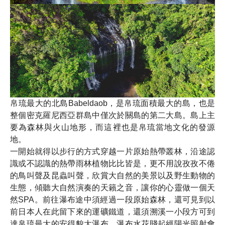
帛琉最大的北島Babeldaob，是帛琉面積最大的島，也是
整個密克羅尼西亞群島中僅次於關島的第二大島。島上主
要為森林與火山地形，而這裡也是帛琉當地文化的發源
地。
一開始就得以步行的方式穿越一片原始熱帶叢林，沿途認
識或不認識的熱帶雨林植物比比皆是，更不用說孜孜不倦
的鳥叫聲及昆蟲叫聲，欣賞大自然的美景以及野生動物的
生態，傾聽大自然演奏的天籟之音，讓你的心靈做一個天
然SPA。前往瀑布途中須經過一段原始森林，還可見到以
前日本人在此留下來的運礦鐵道，還須溯溪一小段方可到
達帛琉最大的安得貌大瀑布，瀑布水花賤起經陽光照射會