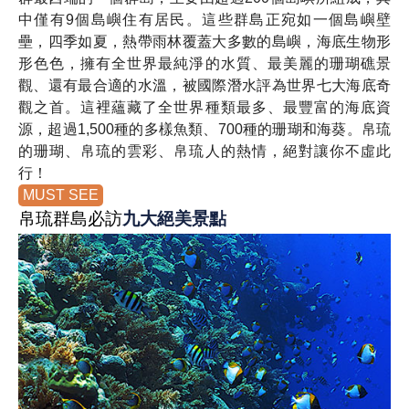
中僅有9個島嶼住有居民。這些群島正宛如一個島嶼壁
壘，四季如夏，熱帶雨林覆蓋大多數的島嶼，海底生物形
形色色，擁有全世界最純淨的水質、最美麗的珊瑚礁景
觀、還有最合適的水溫，被國際潛水評為世界七大海底奇
觀之首。這裡蘊藏了全世界種類最多、最豐富的海底資
源，超過1,500種的多樣魚類、700種的珊瑚和海葵。帛琉
的珊瑚、帛琉的雲彩、帛琉人的熱情，絕對讓你不虛此
行！
MUST SEE
帛琉群島必訪
九大絕美景點