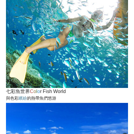
七彩魚世界
C
o
l
o
r
Fish World
與色彩
繽紛
的熱帶魚們悠游