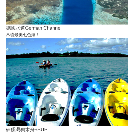
德國水道German Channel
帛琉最美七色海！
硨磲灣獨木舟+SUP