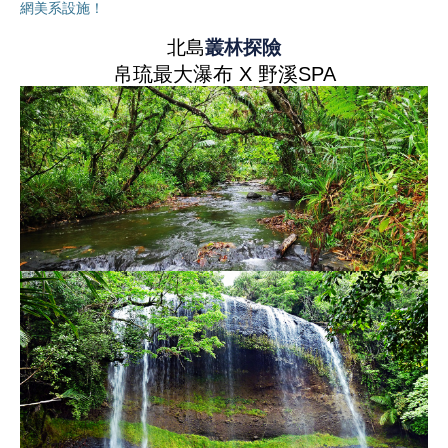
網美系設施！
北島
叢林探險
帛琉最大瀑布 X 野溪SPA