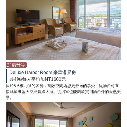
加價升等
Deluxe Harbor Room 豪華港景房
共4晚/每人平均加NT1600元
位於5-6樓北側的客房，寬敞空間給您更舒適的享受！從陽台可直
接眺望湛藍天空與碧綠大海。從浴室也能夠欣賞到陽台外的天然美
景。