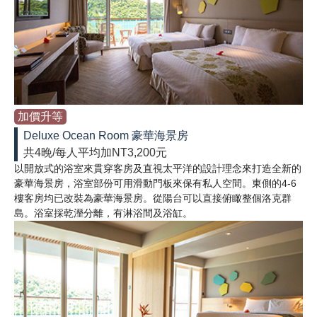
加價升等
Deluxe Ocean Room 豪華海景房
共4晚/每人平均加NT3,200元
以開放式的浴室來貫穿客房及直視太平洋的設計理念來打造全新的
豪華海景房，浴室部份可用滑動門板來保有私人空間。東側的4-6
樓客房均已改裝為豪華海景房。從陽台可以直接俯瞰整個洛克群
島。浴室採乾溼分離，有淋浴間及浴缸。