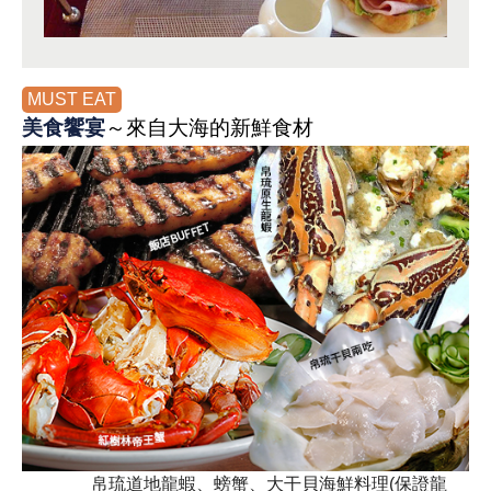
MUST EAT
美食饗宴
～來自大海的新鮮食材
帛琉道地龍蝦、螃蟹、大干貝海鮮料理(保證龍