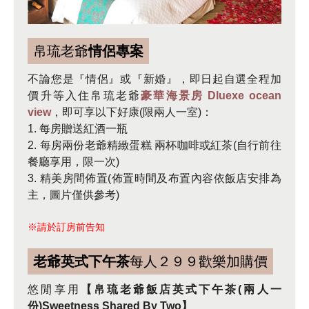
帛琉老爺
情侶專案
不論您是『情侶』或『新婚』，即日起自選全程加
價升等入住帛琉老爺
豪華海景房 Dluexe ocean
view
，即可享以下好康(限兩人一室)：
1. 每房贈送紅酒一瓶
2. 每房兩份老爺精緻蛋糕 兩杯咖啡或紅茶(自行前往
餐廳享用，限一次)
3. 精美房間佈置(佈置時間及布置內容依飯店安排為
主，圖片僅供參考)
※請於訂房前告知
老爺英式下午茶
每人２９９歡樂加購價
悠閒享用
【帛琉老爺飯店英式下午茶(兩人一
份)Sweetness Shared By Two】