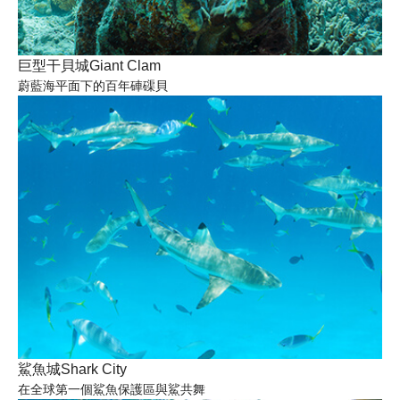
巨型干貝城Giant Clam
蔚藍海平面下的百年硨磲貝
鯊魚城Shark City
在全球第一個鯊魚保護區與鯊共舞