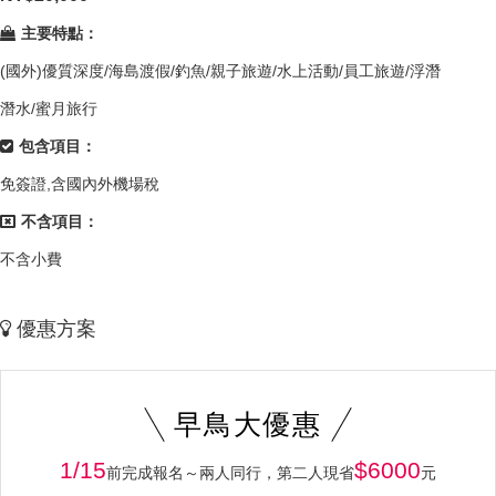
主要特點：
(國外)優質深度/海島渡假/釣魚/親子旅遊/水上活動/員工旅遊/浮潛
潛水/蜜月旅行
包含項目：
免簽證,含國內外機場稅
不含項目：
不含小費
優惠方案
早鳥大優惠
1/15
$6000
前完成報名～兩人同行，第二人現省
元