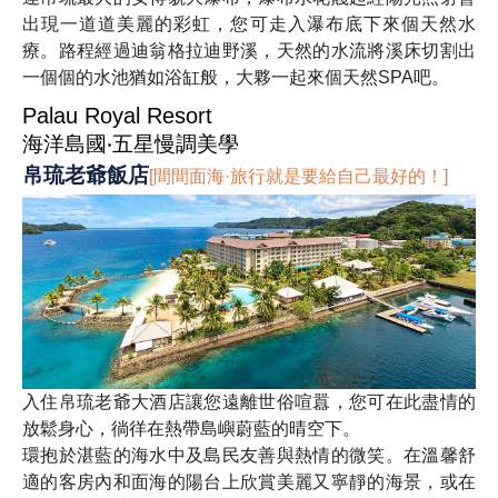
出現一道道美麗的彩虹，您可走入瀑布底下來個天然水
療。路程經過迪翁格拉迪野溪，天然的水流將溪床切割出
一個個的水池猶如浴缸般，大夥一起來個天然SPA吧。
Palau Royal Resort
海洋島國‧五星慢調美學
帛琉老爺飯店
[間間面海·旅行就是要給自己最好的！]
入住帛琉老爺大酒店讓您遠離世俗喧囂，您可在此盡情的
放鬆身心，徜徉在熱帶島嶼蔚藍的晴空下。
環抱於湛藍的海水中及島民友善與熱情的微笑。在溫馨舒
適的客房內和面海的陽台上欣賞美麗又寧靜的海景，或在