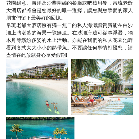
花園綠意、海洋及沙灘圍繞的餐廳或吧檯用餐，帛琉老爺
大酒店都將會是您最好的唯一選擇，讓您與您摯愛的家人
朋友們留下最美好的回憶。
帛琉老爺大酒店擁有獨一無二的私人海灘讓貴賓能在白沙
灘上將湛藍的海景一覽無遺。在沙灘海邊可從事浮潛，獨
木舟等繽紛多姿的水上活動。亦能在我們的私人花園池畔
看到各式大大小小的熱帶魚。不要讓任何事情打擾您，請
盡情在此放鬆身心享受假期!