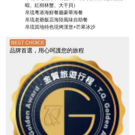
蝦、紅樹林蟹、大干貝）
帛琉粵港海鮮餐廳豪華海餐
帛琉老爺飯店海陸風味自助餐
帛琉當地特色現烤漢堡+芒果冰沙
BEST CHOICE
品牌首選
，用心呵護您的旅程