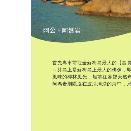
首先專車前往全蘇梅島最大的【富
～芬島上是蘇梅島上最大的佛像，
風味的椰林風光，旭前往參觀天然奇
阿媽岩則隱沒在波濤洶湧的海中，