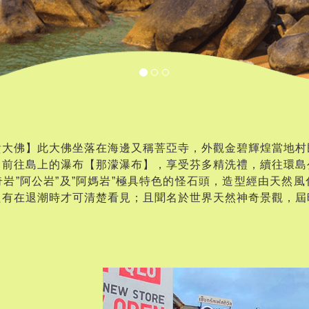
貴大佛】此大佛坐落在海邊又稱菩亞寺，外觀金碧輝煌當地村
即前往島上的瀑布【那濛瀑布】，享受芬多精洗禮，續往環島
岩”阿公岩”及”阿媽岩”極具特色的怪石頭，造型經由天然
只有在退潮時才可清楚看見；且聞名於世界天然神奇景觀，屆