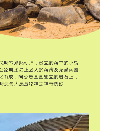
民時常來此朝拜，豎立於海中的小島
公路眺望島上迷人的海濱及充滿南國
風化而成，阿公岩直直聳立於岩石上，
時您會大感造物神之神奇奧妙！