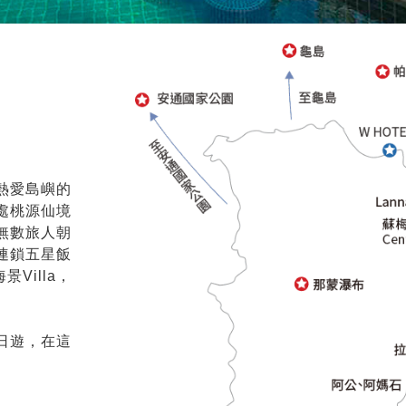
熱愛島嶼的
處桃源仙境
無數旅人朝
連鎖五星飯
Villa，
。
日遊，在這