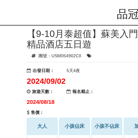
品冠
【9-10月泰超值】蘇美
精品酒店五日遊
團號：USM054902CII
出發日期：
5天4夜
2024/09/02
旅遊天數：
報名截止：
2024/08/18
售價：
大人
小孩佔床
小孩不佔床