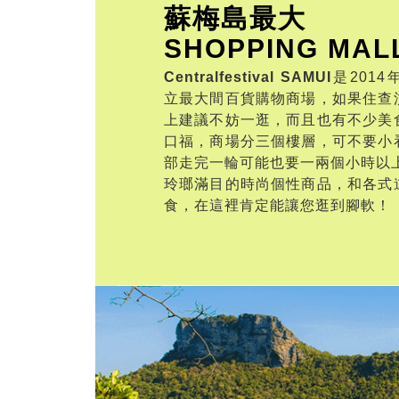
蘇梅島最大
SHOPPING MAL
Centralfestival SAMUI
是201
立最大間百貨購物商場，如果住查
上建議不妨一逛，而且也有不少美
口福，商場分三個樓層，可不要小
部走完一輪可能也要一兩個小時以
玲瑯滿目的時尚個性商品，和各式
食，在這裡肯定能讓您逛到腳軟！