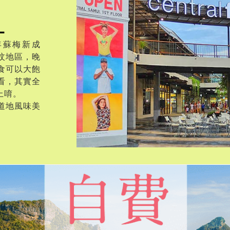
L
4年蘇梅新成
汶地區，晚
食可以大飽
看，其實全
上唷。
道地風味美